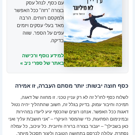
עם כסף, לנהל עסק
בצורה "רזה" ככל האפשר
ולמקסם רווחים. הרבה
מאד בעלי עסקים ויזמים
עפים על הספר. שווה
בדיקה.
למידע נוסף ורכישה
באתר של ספרי ניב »
כסף חוצה יבשות: יותר מסתם העברה, זו אמירה
לשלוח כסף לחו"ל זה לא רק עניין טכני. זו מחווה של דאגה,
תמיכה וחיבור עמוק. בדיוק בגלל זה, חשוב שהתהליך יהיה נטול
דאגות ככל האפשר. אנחנו רוצים שהכסף יגיע ליעדו במהירות
ובמינימום הפתעות, כדי שהמסר העיקרי – "אני חושב/ת עליך ואני
כאן בשבילך" – יעבור בצורה ברורה וחיובית. כל עיכוב, כל עמלה
נסתרת, עלולה לכרסם בתחושה הטובה וליצור תסכול מיותר.