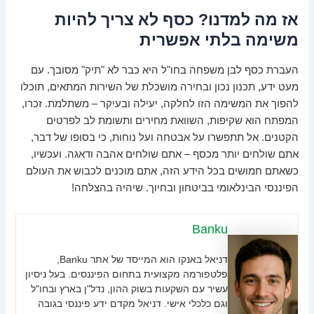
אז מה למדנו? כסף לא צריך להיות
משימה בלתי אפשרית
העברת כסף לבן משפחה בחו"ל היא כבר לא "תיק" מסובך. עם
מעט ידע, תכנון נכון ובחירה מושכלת של השירות המתאים, תוכלו
להפוך את המשימה הזו לחלקה, יעילה ובעיקר – משתלמת. זכרו,
המפתח הוא שקיפות, השוואת מחירים ותשומת לב לפרטים
הקטנים. אל תתפשרו על אבטחה ועל נוחות, כי בסופו של דבר,
אתם שולחים יותר מכסף – אתם שולחים אהבה ודאגה. ועכשיו,
כשאתם חמושים בכל הידע הזה, אתם מוכנים לכבוש את העולם
הפיננסי הבינלאומי בביטחון ובחיוך. שיהיה בהצלחה!
Banku
דניאל באנקו הוא המייסד של אתר Banku,
פלטפורמה מקצועית בתחום הפיננסים. בעל ניסיון
עשיר עם השקעות בשוק ההון, נדל"ן בארץ ובחו"ל
וגם כלכלי אישי. דניאל מקדם ידע פיננסי בגובה