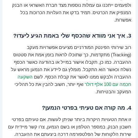
ולפעמים ייתכנו גם עמלות נוספות מצד חברת האשראי או הבנק
המנפיק את הכרטיס. תמיד בדקו את העלויות הכרוכות בכל
אפשרות.
3. איך אני מוודא שהכסף שלי באמת הגיע ליעדו?
רוב שירותי הפינטק המודרניים מציעים אפשרויות מעקב
(Tracking) מתקדמות, כך שתוכלו לראות בזמן אמת את סטטוס
ההעברה. כמו כן, תקבלו אישור במייל או בהודעה כאשר הכסף
נשלח וכאשר הוא התקבל. מומלץ גם ליידע את הנמען מראש על
ההעברה ולבקש ממנו לאשר את קבלת הכסף. לשם
השקעה
חכמה עם 100 אלף דולר
ואף יותר, חשוב להבין את כל תהליכי
המעקב והבטיחות.
4. מה קורה אם טעיתי בפרטי הנמען?
זו אחת הטעויות היקרות ביותר שניתן לעשות. אם טעיתם בפרטי
חשבון הבנק, במספר הטלפון או בשם הנמען, צרו קשר מיידית עם
שירות הלקוחות של הפלטפורמה דרכה ביצעתם את ההעברה.