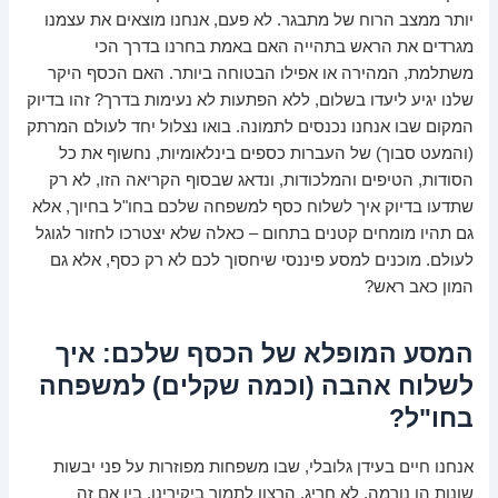
יותר ממצב הרוח של מתבגר. לא פעם, אנחנו מוצאים את עצמנו
מגרדים את הראש בתהייה האם באמת בחרנו בדרך הכי
משתלמת, המהירה או אפילו הבטוחה ביותר. האם הכסף היקר
שלנו יגיע ליעדו בשלום, ללא הפתעות לא נעימות בדרך? זהו בדיוק
המקום שבו אנחנו נכנסים לתמונה. בואו נצלול יחד לעולם המרתק
(והמעט סבוך) של העברות כספים בינלאומיות, נחשוף את כל
הסודות, הטיפים והמלכודות, ונדאג שבסוף הקריאה הזו, לא רק
שתדעו בדיוק איך לשלוח כסף למשפחה שלכם בחו"ל בחיוך, אלא
גם תהיו מומחים קטנים בתחום – כאלה שלא יצטרכו לחזור לגוגל
לעולם. מוכנים למסע פיננסי שיחסוך לכם לא רק כסף, אלא גם
המון כאב ראש?
המסע המופלא של הכסף שלכם: איך
לשלוח אהבה (וכמה שקלים) למשפחה
בחו"ל?
אנחנו חיים בעידן גלובלי, שבו משפחות מפוזרות על פני יבשות
שונות הן נורמה, לא חריג. הרצון לתמוך ביקירינו, בין אם זה