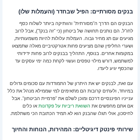
בנקים מסורתיים: הפיל שבחדר (והעמלות שלו)
הבנקים הם הדרך ה"מסורתית" והוותיקה ביותר לשלוח כסף
לחו"ל. הם נותנים תחושה של ביטחון (כי "זה בנק!"), אבל לרוב
מגיעים עם תג מחיר גבוה. העמלות עלולות להיות משמעותיות,
ושערי החליפין שהם מציעים פחות אטרקטיביים מאלה שתמצאו
במקומות אחרים. בנוסף, התהליך בבנקים לרוב פחות ידידותי
למשתמש, דורש מילוי טפסים ועשוי לקחת כמה ימי עסקים עד
שהכסף יגיע ליעדו.
עם זאת, לבנקים יש את היתרון של התמודדות עם סכומים גדולים
במיוחד, ולעתים קרובות הם מתאימים למי שממילא מנהל את כלל
ענייניו הפיננסיים דרכם ומוכן לשלם את "פרמיית הביטחון". אבל
אם אתם מחפשים את
השוואת ריביות על פקדונות
או כלים
לחיסכון, אולי תגלו שהבנק הוא לא תמיד הכתובת הכי משתלמת.
שירותי פינטק דיגיטליים: המהירות, הנוחות והחיוך