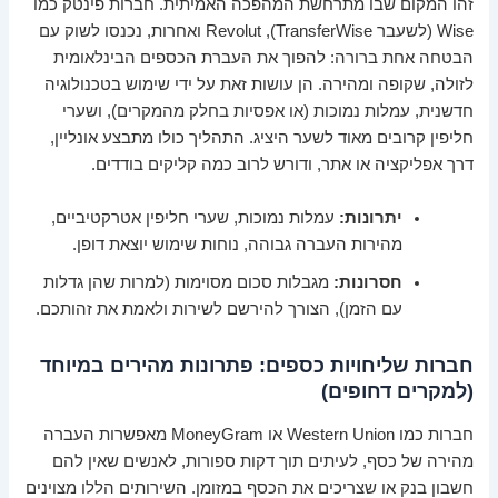
זהו המקום שבו מתרחשת המהפכה האמיתית. חברות פינטק כמו
Wise (לשעבר TransferWise), Revolut ואחרות, נכנסו לשוק עם
הבטחה אחת ברורה: להפוך את העברת הכספים הבינלאומית
לזולה, שקופה ומהירה. הן עושות זאת על ידי שימוש בטכנולוגיה
חדשנית, עמלות נמוכות (או אפסיות בחלק מהמקרים), ושערי
חליפין קרובים מאוד לשער היציג. התהליך כולו מתבצע אונליין,
דרך אפליקציה או אתר, ודורש לרוב כמה קליקים בודדים.
יתרונות:
עמלות נמוכות, שערי חליפין אטרקטיביים,
מהירות העברה גבוהה, נוחות שימוש יוצאת דופן.
חסרונות:
מגבלות סכום מסוימות (למרות שהן גדלות
עם הזמן), הצורך להירשם לשירות ולאמת את זהותכם.
חברות שליחויות כספים: פתרונות מהירים במיוחד
(למקרים דחופים)
חברות כמו Western Union או MoneyGram מאפשרות העברה
מהירה של כסף, לעיתים תוך דקות ספורות, לאנשים שאין להם
חשבון בנק או שצריכים את הכסף במזומן. השירותים הללו מצוינים