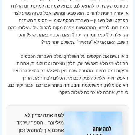
סטודנט שקשה לו להתאקלם, סבתא שמחכה למתנת יום הולדת
או עזרה חיונית להורים, הוא טבעי ומרגש. אבל כשזה מגיע לצד
הפרקטי של העניין – העברת הכסף עצמו – הסיפור משתנה
במהירות. לפתע, ההתרגשות מפנה מקום למבול של שאלות: כמה
זה יעלה לי? כמה זמן זה ייקח? האם הכסף באמת יגיע? והכי
חשוב, האם אני לא "פראייר" שמשלם יותר מדי?
בואו נשים את הקלפים על השולחן: עולם העברות הכספים
הבינלאומי מלא באפשרויות, חלקן נוצצות וטכנולוגיות, אחרות
ותיקות ומסורתיות. המטרה שלנו כאן היא לא רק להציג לכם את
האפשרויות, אלא להעניק לכם את הכלים לבחור את הדרך
האופטימלית, המשתלמת והבטוחה ביותר עבורכם ועבור יקיריכם.
כי הרי, אהבה לא צריכה לעלות ביוקר.
למה אתה עדיין לא
מיליונר
– הספר שילמד
אתכם איך להתנהל נכון