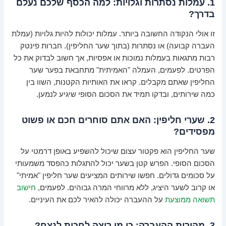
1. עמלות נסתרות וגלויות: למה הכסף שלכם נעלם
בדרך?
זו אולי הנקודה החשובה ביותר. עמלות יכולות להיות גלויות (עמלת
העברה קבועה) או נסתרות (בתוך שער החליפין). חברות פינטק
רבות מתגאות בעמלות נמוכות או אפסיות, אך חשוב לבדוק את כל
הפרטים. לפעמים, העמלה "האמיתית" מתחבאת בפער שער
החליפין שאתם מקבלים. קראו את האותיות הקטנות, השוו בין
כמה שירותים, ובדקו תמיד את הסכום הסופי שיגיע לנמען.
2. שערי חליפין: האם אתם סוחרים חכם או פשוט
מפסידים?
שער החליפין הוא פקטור עצום שיכול להשפיע באופן דרמטי על
הסכום הסופי. הפרש קטן בשער יכול להתגלות כהפסד משמעותי
על סכומים גדולים. חפשו שירותים המציעים שער חליפין "אמיתי"
או קרוב לשער היציג, ללא מרווחי המרה גבוהים. לפעמים,
חישוב
תשואה ממוצעת
על ההעברה יכולה להאיר לכם את העיניים.
3. מהירות ההעברה: כי מי רוצה לחכות לנצח?