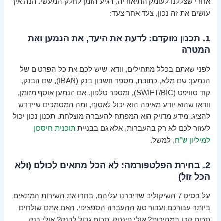
אחרי שצללנו לעומק התיאוריה, הגיע הזמן לחלק המעשי. הנה איך
עושים את זה נכון, צעד אחר צעד:
1. תכנון מוקדם: לדעת את היעד, את הנמען ואת
המטרה
לפני שאתם בכלל מתחילים, וודאו שיש לכם את כל הפרטים של
הנמען: שם מלא, כתובת, מספר חשבון בנק (IBAN), שם הבנק,
קוד סוויפט (SWIFT/BIC), ומספר טלפון. אם הנמען אוסף מזומן,
וודאו שהוא יודע מאיפה הוא יכול לאסוף, ומה המסמכים שיידרש
להציג. מידע מדויק הוא המפתח להעברה מוצלחת. תכנון נכון יכול
לעזור לכם לא רק בהעברות, אלא גם בבניית
תוכנית חיסכון
למיליון ש"ח
, למשל.
2. בחירת הפלטפורמה: לא הכל מתאים לכולם (ולא
הכל זול)
על בסיס 7 השיקולים שדיברנו עליהם, בחרו את השירות המתאים
ביותר עבורכם ועבור סוג ההעברה הספציפי. האם אתם שולחים
סכום קטן במהירות? אולי פינטק. סכום גדול לבנק? אולי בנק.