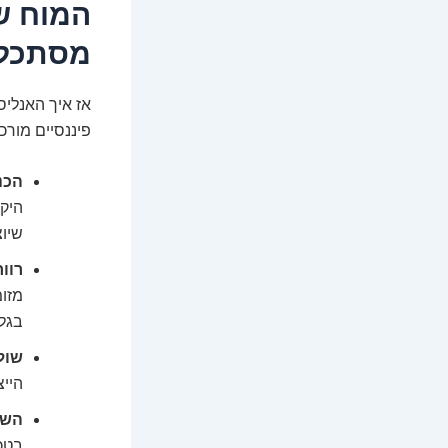
המוח שמ
מסתכל
אז איך האנלי
פיננסיים מורכ
הכנ
היקף
שיו
רווח
מזו
בגל
שולי
הייצ
השק
בטכנ