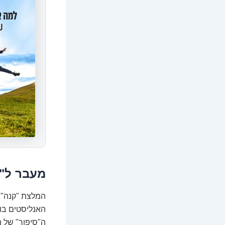
מעבר ל"ק
המלצת "קנה" א
האנליסטים בוח
ה"סיפור" של 