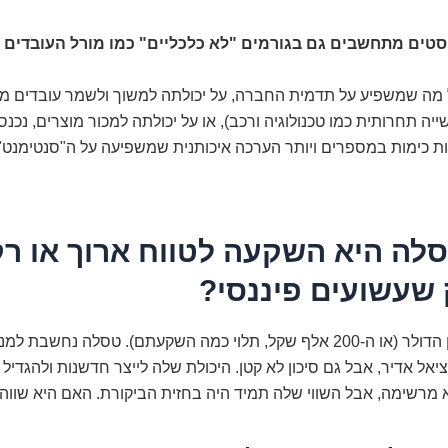
סטים מתחשבים גם בגורמים "לא כלכליים" כמו מורל העובדים 
 מה שמשפיע על תדמית החברה, על יכולתה למשוך ולשמר עובדים מ
יה תחרותית כמו טכנולוגיה ורכב), או על יכולתה למכור מוצרים, נכנס
ות כימות במספרים ויותר הערכה איכותנית שמשפיעה על ה"סנטימנט"
לה היא השקעה לטווח ארוך או רק
שעשועים פיננסי?
זו שאלת מיליון הדולר (או ה-200 אלף שקל, תלוי כמה השקעתם). טסלה נחשבת
יאל אדיר, אבל גם סיכון לא קטן. היכולת שלה לייצר חדשנות ולהגדיל
 מרשימה, אבל השווי שלה תמיד היה בחזית הביקורת. האם היא שווה