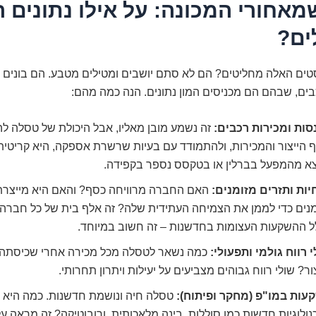
אחורי המכונה: על אילו נתונים 
ים?
סטים האלה מחליטים? הם לא סתם יושבים ומטילים מטבע. הם בונים 
בים, שבהם הם מכניסים המון נתונים. הנה כמה מהם:
סות ומכירות רכבים:
זה נשמע מובן מאליו, אבל היכולת של טסלה לה
 הייצור והמכירות, ולהתמודד עם בעיות שרשרת אספקה, היא קריטית
צא מהמפעל בברלין או בטקסס נספר בקפידה.
יות ותזרים מזומנים:
האם החברה מרוויחה כסף? והאם היא מייצרת
מנים כדי לממן את הצמיחה העתידית שלה? זה אלף בית של כל חברה,
ל ההשקעות העצומות בחדשנות – זה חשוב במיוחד.
 רווח גולמי ותפעולי:
כמה נשאר לטסלה מכל מכירה אחרי שכיסתה א
ור? שולי רווח גבוהים מצביעים על יעילות ויתרון תחרותי.
עות במו"פ (מחקר ופיתוח):
טסלה חיה ונושמת חדשנות. כמה היא 
ולוגיות חדשות כמו סוללות, בינה מלאכותית, ורובוטיקה? זה מראה ע