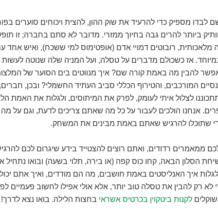
 לבדו מספיק כדי להרעיד את שוק ההון, להצית ויכוחים סוערים בפורו
תיק ביותר להרים גבה בחיוך ממזרי. מדובר לא סתם בחברה; זו תופעה
 מלאכותית, רובוטים דמויי אדם (אופטימוס למי ששכח), ואיש אחד עם 
במיוחד. אז כשכולם מדברים על טסלה, ועל המניה שלה שנוטה לעשות
אפשר להבין מה באמת קורה שם? איך מנווטים בים הסוער של המלצות
נסיים המורכבים, והטירוף הכללי סביב העתיד החשמלי? ובכן, חברים
תתכוננו לצלול איתי לעומק, לפרק את המיתוסים, ולגלות את האמת הל
ים. אנחנו הולכים לעבור על כל מה שאתם צריכים לדעת, וגם על מה
י שתוכלו להרגיש שאתם באמת מבינים את המשחק.
ם ממאמרים רדודים, ואתם רוצים להצטייד בידע שיגרום לכם להרגיש 
יחת הסלון הבאה, קחו כוס קפה (או בירה, תלוי בשעה) ובואו נתחיל 
 לגלות איך האנליסטים באמת חושבים, מה הם מודדים, ואיך אתם יכ
 לא רק להבין את טסלה טוב יותר, אלא אולי אפילו לחשוב פעמיים לפ
וקלים
לקנות ביטקוין בכרטיס אשראי
בחצות הלילה. בואו נצא לדרך!