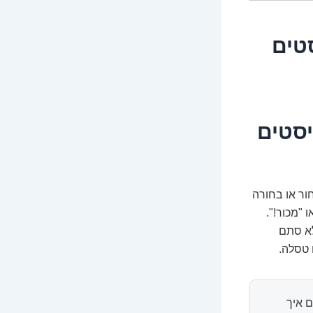
טים
סטים
ור או בחורה
 "מכור!".
לא סתם
 טסלה.
 איך