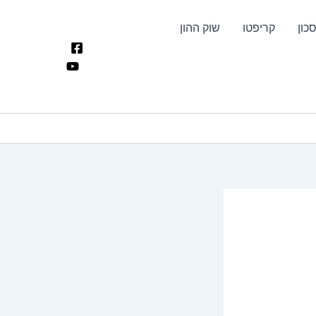
כון
קריפטו
שוק ההון