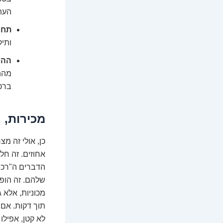
העת
תחרו
ותיק
ההש
מההש
ברכיש
מכירות, ר
כן, אולי זה מ
אחוזים. זה חל
הדברים ה"רכים
שלהם. זה הופך
מכוניות, אלא 
תוך דקות. אם
לא קטן, אפילו