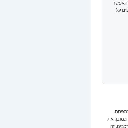
ל האפשר
ים על
נתפסת.
וכמובן, את
כבים. זה