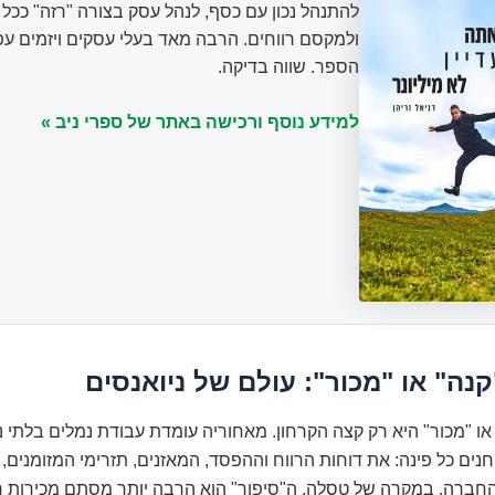
להתנהל נכון עם כסף, לנהל עסק בצורה "רזה" ככ
ולמקסם רווחים. הרבה מאד בעלי עסקים ויזמים עפ
הספר. שווה בדיקה.
למידע נוסף ורכישה באתר של ספרי ניב »
נה" או "מכור": עולם של ניואנסים
ו "מכור" היא רק קצה הקרחון. מאחוריה עומדת עבודת נמלים בלתי 
נים כל פינה: את דוחות הרווח וההפסד, המאזנים, תזרימי המזומנים, 
החברה. במקרה של טסלה, ה"סיפור" הוא הרבה יותר מסתם מכירות ר