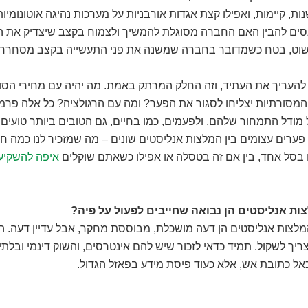
ות, קיימות, ואפילו קצת אגדות אורבניות על מערכות נהיגה אוטונומיו
סים להבין האם החברה מסוגלת להמשיך ולצמוח בקצב שיצדיק את ה
שוט, בטח כשמדובר בחברה שמשנה את פני התעשייה בקצב מסחרר.
להעריך את העתיד, וזה החלק המרתק באמת. מה יהיה עם מחירי הסו
המסורתיות יצליחו לסגור את הפער? ומה עם הרגולציה? כל אלה פרמ
ודל התמחור שלהם, ולפעמים, כמו בחיים, גם הטובים ביותר טועים. 
פערים עצומים בין המלצות אנליסטים שונים – מה שמזכיר לנו כמה ח
 בסל אחד, בין אם זה בטסלה או אפילו כשאתם שוקלים
ת אנליסטים הן נבואה שחייבים לפעול על פיה?
לצות אנליסטים הן דעה מושכלת, מבוססת מחקר, אבל עדיין דעה. הן
יך לשקול. תמיד כדאי לזכור שיש להם אינטרסים, והשוק דינמי ובלתי 
אל כתובת אש, אלא כעוד פיסת מידע בפאזל הגדול.