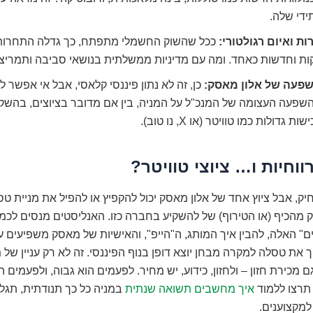
ידי שלה.
ת ואיום רגולטורי:
ככל שהשוק החשמלי מתפתח, כך גדלה התחרות 
ות וחדשות כאחד. ומה עם מדיניות ממשלתית בנושאי סביבה ותמריצ
פעה של אלון מאסק:
כן, זה לא נתון פיננסי קלאסי, אבל אי אפשר 
פעה העצומה של המנכ"ל על המניה, בין אם מדובר בציוצים, בהשקות
ות גדולות כמו טוויטר (או X, נו טוב).
ווחיות ו… ציוצי טוויטר?
צחיק, אבל ציוץ אחד של אלון מאסק יכול להקפיץ או להפיל את מניית 
ק מהכיף (או הטירוף) של להשקיע בחברה כזו. האנליסטים מנסים לכ
" האלה, להבין איך המותג, ה"הייפ", והאישיות של מאסק משפיעים ע
 את טסלה למקרה מבחן יוצא דופן בנוף הפיננסי. זה לא רק עניין של 
גם מכירת חזון – ולחזון, כידוע, יש מחיר. לפעמים הוא גבוה, ולפעמים
 תרצו ללמוד
איך מחשבים תשואה שנתית
במניה כל כך תנודתית, תגל
 למקצוענים.