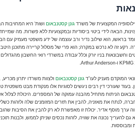
אות
ילוסופיה המקצועית של משרד
גונן קסטנבאום
ושות' היא המחויבות הב
ות, הבאה לידי ביטוי ביסודיות ובמקצועיות ללא פשרות. מה שמייח
ד בראשו, הוא שילוב נדיר ורב עוצמה של ידע משפטי מעמיק עם הבנ
. רקע זה לא נרכש במקרה; הוא פרי של מסלול קריירה מתוכנן היטב
ם וחשבונאות בניו יורק וכלל עבודה במשרדי רואי החשבון מהגדולים 
.
נאי המוקדם מעניק לעו"ד
גונן קסטנבאום
ולצוות משרדו יתרון מכריע,
. בעוד שעורכי דין רבים ניגשים לסוגיות אלו מנקודת מבט משפטית טה
אום הניתוח מתחיל מהבנה עמוקה של המספרים. היכולת לצלול אל 
רה, לנתח את מאזניה, להבין את תזרים המזומנים שלה ולזהות כשלים
ווה ערך מוסף אדיר. יכולת זו מאפשרת לא רק להבין את הסיבות שהוב
גם להעריך נכונה את שוויה, לזהות נכסים שניתן לממש, ולבנות תוכנ
ת ומבוססות.