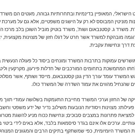
ישראלי, המאופיין בדינמיות ובתחרותיות גבוהה, מעטים הם משרדי ע
ות מוניטין המבוסס לא רק על הישגים משפטיים, אלא גם על מערכת 
. משרד ג. קסטנבאום ושות', משרד בוטיק מוביל השוכן בלב מרכז ה
וגמה מובהקת למשרד אשר חרט על דגלו חזון של מצוינות מקצועית, יצ
 דרך ונחישות עקבית.
מושרשים עמוקות בתרבות המשרד ומונחים ביסוד כל פעולה הנעשית ב
ו המתמשכת בתחומים המורכבים של חדלות פירעון, מקרקעין וליטי
המשרד עומד עורך הדין גונן קסטנבאום, מייסד ושותף, אשר מסלולו
ים שהנחיל מהווים את עמוד השדרה של המשרד כולו.
ה של החזון וערכי המשרד מחייבת התעמקות בשלושה עמודי תווך מר
עילותו: מצוינות ויסודיות הנובעות משילוב נדיר של ידע משפטי וחשבונ
למציאת פתרונות במצבים סבוכים; ונחישות ככוח מניע להשגת מטרות,
יים. ערכים אלו אינם בגדר סיסמאות בלבד, אלא באים לידי ביטוי ב
 המשרד היומיומית, כפי שמשתקף בתיקים הרבים והמגוונים המנוהלים