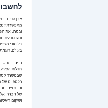
לחשבונ
אבן הפינה בפ
מתפשרת למצוינ
ובפרט את העומ
וחשבונאית חדה
בלימודי משפטי
בעולם, דוגמת KPMG ו-Arthur Anderson
הניסיון החשבו
חדלות הפירעון
שבמשרד קסטנב
הכספיים של חב
ופיננסיים, מה
של חברה, אלא 
ושיקום ריאליו