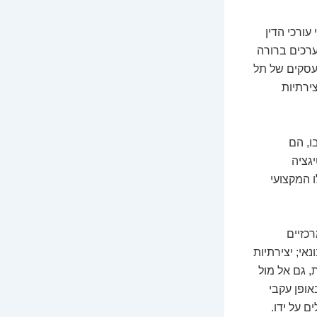
ורכי הדין
ערכים ברורה
עסקים של תל
ירתיות
ו, הם
גציה
 המקצועי
כזיים
אי; יצירתיות
 גם אל מול
אופן עקבי
 על ידו.