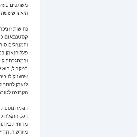
משתפים פעולה.
היא זו שעושה 
נחישות זו ניכ
קסטנבאום
כנ
והמנהלים סירב
פעל הנאמן בנ
ובמסגרתה קיבל
במקביל, הוא 
שהעניק לו בית
לנאמן להתחיל
הקבוצה לטובת
דוגמה נוספת ל
רגל, התגלה ל
מהותית ביותר:
מיורשיה. החיי