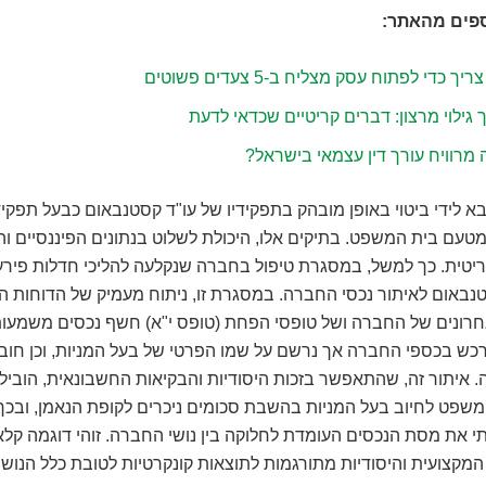
ספים מהאתר:
יך כדי לפתוח עסק מצליח ב-5 צעדים פשוטים
 גילוי מרצון: דברים קריטיים שכדאי לדעת
מרוויח עורך דין עצמאי בישראל?
א לידי ביטוי באופן מובהק בתפקידיו של עו"ד קסטנבאום כבעל תפקיד
מטעם בית המשפט. בתיקים אלו, היכולת לשלוט בנתונים הפיננסיים והנ
יטית. כך למשל, במסגרת טיפול בחברה שנקלעה להליכי חדלות פירעו
טנבאום לאיתור נכסי החברה. במסגרת זו, ניתוח מעמיק של הדוחות ה
רונים של החברה ושל טופסי הפחת (טופס י"א) חשף נכסים משמעותי
כש בכספי החברה אך נרשם על שמו הפרטי של בעל המניות, וכן חוב 
. איתור זה, שהתאפשר בזכות היסודיות והבקיאות החשבונאית, הוביל
שפט לחיוב בעל המניות בהשבת סכומים ניכרים לקופת הנאמן, ובכך
 את מסת הנכסים העומדת לחלוקה בין נושי החברה. זוהי דוגמה קלא
המקצועית והיסודיות מתורגמות לתוצאות קונקרטיות לטובת כלל הנושי