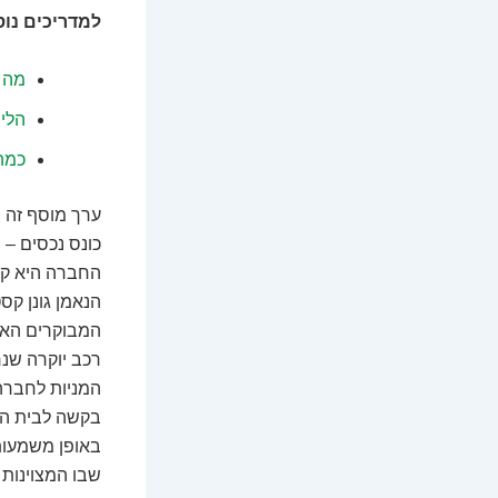
למדריכים נו
מה צר
הליך
כמה 
ערך מוסף זה ב
כונס נכסים – 
החברה היא קר
הנאמן גונן קס
המבוקרים האח
רכב יוקרה שנר
המניות לחברה
בקשה לבית המ
באופן משמעותי
שבו המצוינות 