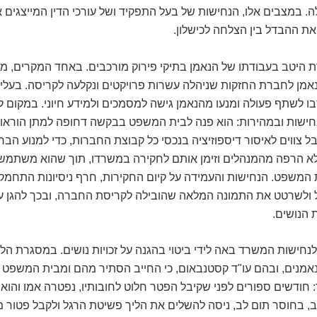
 במצבים אלו, הנחישות של בעל התפקיד ושל עורכי הדין המייצגים 
את ההבדל בין הצלחה לכישלון.
רת היטב בעבודתו של הנאמן בתיקי פירוק מורכבים. באחד המקרים, מו
אמן לחברת החזקות שניהלה עשרות פרויקטים ונקלעה לקריסה. בעלי 
ו לשתף פעולה ומנעו מהנאמן גישה למסמכים ולמידע חיוני. במקום לה
חישות ובמהירות: הוא פנה לבית המשפט בבקשה דחופה למתן הוראות
 צווים לאיסור דיספוזיציה בנכסי כל קבוצת החברות, כדי למנוע הבר
לא הרפה מהמנהלים וזימן אותם לחקירה במשרדו, תוך שהוא משתמש
 המשפט. הנחישות והעמידה על קיום החקירות, חרף ניסיונות התחמק
 ולשרטט את התמונה המלאה שהובילה לקריסת החברה, ובכך להגן על
 הנושים.
נחישות המשרד באה לידי ביטוי בהגנה על זכויות נושים. במסגרת הל
נאמנים, ובהם עו"ד קסטנבאום, כי החייב הסתיר מהם ומבית המשפט 
 חודשים ספורים לפני שקיבל הפטר חלוט לחובותיו, נפטרה אמו והוא
ב, בחוסר תום לב, ניסה להשלים את הליך פשיטת הרגל ולקבל פטור מח