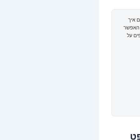
 איך
ל האפשר
ים על
פט