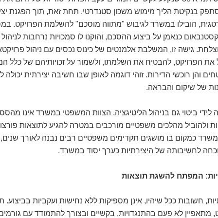
פק בנקיטת הליך מימוש משכון סטנדרטי. תחת זאת, תוך הפגנת יצי
גית, הובילו במשרד לגיבוש "מתווה מוסכם" להשלמת הפרויקט. במ
 קסטנבאום כנאמן על ביצוע ההסכם, והוקנו לו סמכויות נרחבות לניהול
חת. גישה זו, המשלבת אלמנטים של כינוס נכסים עם ניהול פרויקטאל
את הפרויקט, להבטיח את השלמתו, ולשמור על זכויותיהם של כלל המע
ים והן רוכשי הדירות. זוהי דוגמה לאופן שבו חשיבה יצירתית יכולה 
ת של שיקום והבראה.
 לידי ביטוי גם בניהול הליטיגציה. הצוות המשפטי במשרד אינו מהסס
ות ולהוביל מהלכים משפטיים מורכבים במטרה להגיע לתוצאות פורצו
המשרד כמקום בו מושגים תקדימים משפטיים רבים נבנה לאורך שנים,
וכחה לחשיבותה של היצירתיות כערך יסוד במשרד.
יות: המפתח להשגת תוצאות
תיות, חשובות ככל שיהיו, אינן מספיקות ללא נחישות ועקביות בביצוע. 
, מתאפיין לא פעם בהתנגדויות, בקשיים ובצורך להתמודד עם גורמים