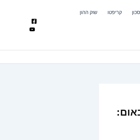
כון
קריפטו
שוק ההון
אום: