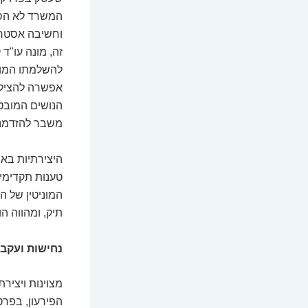
המשרד לא הסת
וחשיבה אסטרט
זה, מונה עו"ד
להשלמתו המוצל
אפשרה להציל 
הנושים המובטח
משבר להזדמנו
היצירתיות באה
טענות תקדימי
המוניטין של 
תיק, ומהווה ה
נחישות ועקב
מצוינות ויציר
הפירעון, בפרט