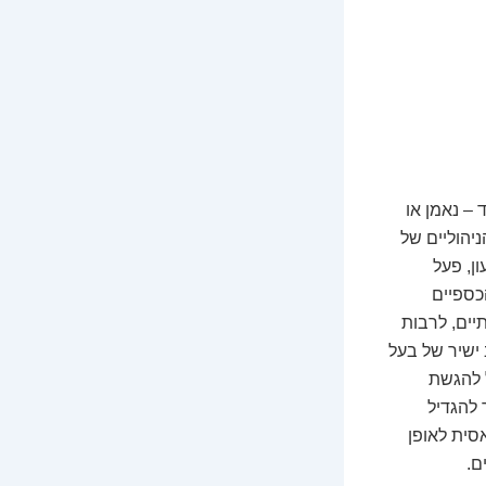
 – נאמן או
יהוליים של
ן, פעל
כספיים
ים, לרבות
ישיר של בעל
 להגשת
 להגדיל
סית לאופן
ם.