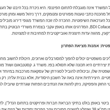
 המשרד אינה מוגבלת לתחום הפיננסי. היא ניכרת בכל היבט של העב
 מהכנת כתבי טענות מפורטים ומנומקים, דרך ניהול משא ומתן מורכ
ל הערכאות השיפוטיות. ההכרה לה זוכה המשרד מגופי דירוג מובילים כ
DUN'S100 ו-BDI Coface, המדרגים אותו באופן עקבי בצמרת משרדי הבוטיק 
עין, מהווה עדות חיצונית ואובייקטיבית למחויבות זו למצוינות.
פטית: אמנות מציאת הפתרון
כים משפטיים יכולים להפוך למסורבלים וארוכים, היכולת לחשוב מחו
 יצירתיים היא תכונה שלא תסולא בפז. משרד ג. קסטנבאום ושות' מו
פטית שלו, וביכולתו להוביל לסגירתן של עסקאות מורכבות במיוחד 
ים. היצירתיות אינה באה על חשבון היסודיות, אלא נבנית עליה; רק 
החוק והפסיקה, ניתן לזהות את הנתיבים הפחות שגרתיים שיובילו ל
ביטוי באופן בולט בתיקי הבראת חברות ופרויקטים בתחום הנדל"ן. לד
שעסק בפרויקט תמ"א 38 שנקלע לקשיים חמורים עקב הפרות יסודיות של היזם 