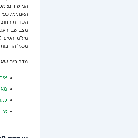
המישורים: מס
האנונימי, כפי
הסדרת החובות 
מצב שבו העסק
מע"מ. הטיפול 
מכלל החובות ה
מדריכים שאול
איך 
מאי
כמה
איך