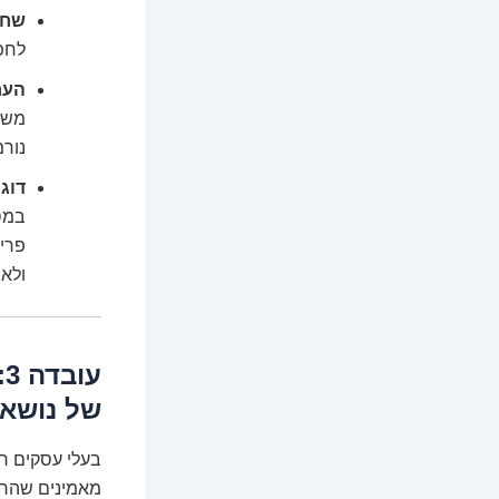
שחז
לחפ
הער
משא
נורמ
דוג
ולא
ע
של נושא
בעלי עסקים ר
מאמינים שהחב