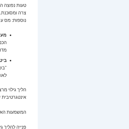
טעות נפוצה הי
צרה ומסוכנת. 
נוספות: מס ער
מע"
הכנס
מדו
ביט
"בשח
לאומ
הליך גילוי מרצ
אינטגרטיבית 
המשמעות האס
פנייה להליך ג