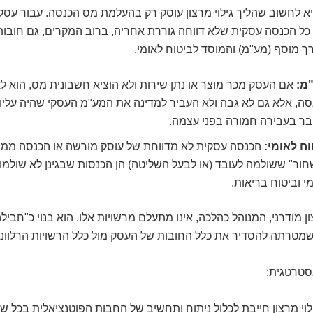
א לחשוב שהליך גילוי מרצון עוסק רק בהעלמת מס הכנסה. עבור עסק, 
כל הכנסה עסקית שלא דווחה גוררת אחריה, ברוב המקרים, גם חובות
ך מוסף (מע"מ) והמוסד לביטוח לאומי.
מ:
אם העסק מכר מוצר או נתן שירות ולא הוציא חשבונית מס, הוא ל
ה, אלא גם לא גבה ולא העביר למדינה את המע"מ העסקי שהיה עליו 
בר בעבירה חמורה בפני עצמה.
וח לאומי:
הכנסה עסקית לא מדווחת של עוסק מורשה או הכנסה ממ
ור" ששולמה לעובד (או לבעל השליטה) הן הכנסות שבגינן לא שולמו 
י וביטוח בריאות.
ון מודרני, המנוהל כהלכה, אינו מתעלם מרשויות אלו. הוא בנוי כ"חביל
שמטרתה להסדיר את כלל החובות של העסק מול כלל הרשויות הרלוונט
טרטגית:
ילוי מרצון חייבת לכלול ניתוח ותחשיב של החבות הפוטנציאלית בכל ש