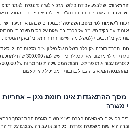
ור ראיות:
יש לבצע עבודת בילוש וארכיאולוגיה פיננסית. לאתר תדפיס
ש העברות, לאסוף תכתובות דוא"ל, ואף להביא תצהירים מספקים או 
כות ו"שומות לפי מיטב השפיטה":
במקרים שבהם אין תיעוד ישיר, נ
 ומתן עם פקיד השומה על הכרה בהוצאות על בסיס הערכות, המבוס
ות מקובלות בענף (למשל, מהו שיעור הרווח המקובל בענף המסעדנות 
מה:
חברת תוכנה שקיבלה תשלום של מיליון ש"ח מלקוח בחו"ל ולא דיוו
במסגרת הגילוי מרצון, היא תוכל להוכיח ששילמה 300,000 ש"ח
 מההכנסה המלאה. ההבדל בחבות המס יכול להיות עצום.
ובדה 3: מסך ההתאגדות אינו חומת מגן – אחריות
י משרה
בים הפועלים באמצעות חברה בע"מ חשים מוגנים תחת "מסך ההתאג
רה היא ישות משפטית נפרדת, וכל חוב או עבירה שבוצעו על ידי הח