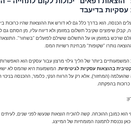
ובדה 2: "הוצאות רפאים" יכולות לקום לתחייה – 
עסקיות בדיעבד
ם הכנסה, הוא בדרך כלל גם לא דורש את ההוצאות שהיו כרוכות ביי
, קבלן שיפוצים שקיבל תשלום במזומן ולא דיווח עליו, מן הסתם גם לא
גלם שרכש במזומן או על התשלום ששילם לפועלים "בשחור". התוצאה
הוצאה נותרו "שקופות" מבחינת רשויות המס.
המשמעותיים ביותר של הליך גילוי מרצון עבור עסקים הוא האפשרות
יבית בהוצאות עסקיות לגיטימיות
. המשמעות היא שהמס לא ישול
הועלמה (המחזור), אלא רק על הרווח הנקי, כלומר, ההכנסה בניכוי 
 כרוכות בהפקתה.
ן:
הוא כמובן ההוכחה. קשה להוכיח הוצאות שנעשו לפני שנים, לעיתים 
כאן נכנסת לתמונה המומחיות של המייצג.