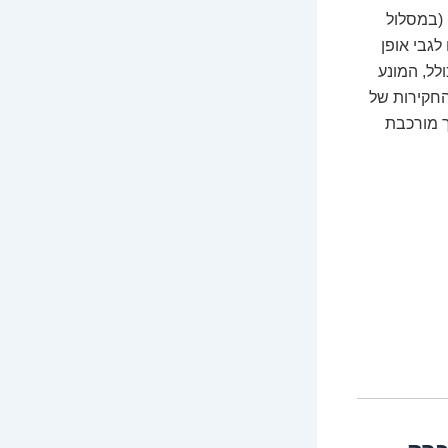
(במסלול
לגבי אופן
לל, המונע
החקירות של
ך מורכבת