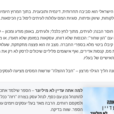
ישראלי הוא סביבה תחרותית, דינמית ותובענית. בתוך המרוץ היומיומי
קוחות, שיווק ופיתוח, סוגיות המס עלולות לעיתים ליפול בין הכיסאות.
חוסר הבנה; לעיתים, מתוך לחץ כלכלי; ולעיתים, באופן מודע ומכוון –
ם "הון שחור": הכנסות שלא דווחו, עסקאות במזומן שלא תועדו, או מ
קיבלו ביטוי מלא בספרי החברה. מצב זה הוא פצצה מתקתקת, שעלול
מס, קנסות אדירים, ואף אישומים פליליים שיכולים לרסק לא רק את 
אישיים של בעליו.
נה הליך הגילוי מרצון – "חבל ההצלה" שרשות המסים מציעה לעסקים 
למה אתה עדיין לא מיליונר
– הספר שילמד אתכם
להתנהל נכון עם כסף, לנהל עסק בצורה "רזה" ככ
ולמקסם רווחים. הרבה מאד בעלי עסקים ויזמים עפ
הספר. שווה בדיקה.