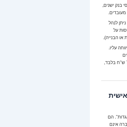
י בנק ישנים,
מעובדים.
יתן לנהל
סות על
או הבנייה).
חה עליו.
 למתכנתים
פרילנסרים עבור אותו פרויקט. חבות המס שלה תיגזר מרווח של 700,000 ש"ח בלבד,
 אישית
דות". הם
ברה אינם