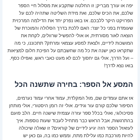
יפה או עורך מבריק; זו החלטה שתקבע את מסלול חיי הספר
שלכם, את הכיס שלכם, ואת מידת השליטה שתהיה לכם על
הפרויקט היקר ללבכם. אז בואו נפרק יחד את הדילמה המרכזית
שעומדת בפני כל יוצר: האם ללכת בדרך הסלולה והמוכרת של
הוצאה לאור מסורתית, או אולי להפשיל שרוולים, לקחת את
המושכות לידיים, ולצאת למסע עצמאי ומרתק? תתכוננו, כי מה
שתקראו כאן ישנה את כל מה שחשבתם על הפיכת חלום למציאות
– ועל הדרך, אולי גם יחסוך לכם לא מעט כאבי ראש, ואפילו כסף.
בואו נצא לדרך!
המסע אל הספר: בחירה שתשנה הכל
אז אתם עומדים שם, מול המקלדת, עמוד אחרי עמוד נערמים,
הסיפור שלכם קורם עור וגידים. אולי זה רומן היסטורי, אולי מותחן
פסיכולוגי, ואולי בכלל ספר עזרה עצמית שישנה חיים. הלב פועם
בהתרגשות, אבל הראש כבר מתחיל לעבוד שעות נוספות. איך
לעזאזל הספר הזה יגיע לידיים של קוראים? זו שאלה שיכולה
להיות מורכבת כמו עלילת מתח, וממש כמו בה, גם כאן יש