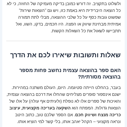
ולשלוט בתקציב. זה דורש כמובן בדיקה מעמיקה של החוזה, כי לא
כל הוצאה היברידית היא באמת כזו, ויש גם "הוצאות שירות"
שפשוט גובות כסף על כל שלבי ההוצאה, מבלי לתת תמורה
אמיתית מבחינת שיווק או הפצה. היו חכמים, בדקו, השוו, ואל
תתביישו לשאול את כל השאלות הקשות.
שאלות ותשובות שיאירו לכם את הדרך
האם ספר בהוצאה עצמית נחשב פחות מספר
בהוצאה מסורתית?
בעבר, בהחלט הייתה סטיגמה. היום, העולם משתנה במהירות.
ישנם אינספור סופרים מצליחים שהחלו את דרכם בהוצאה עצמית,
והאיכות של ספרים אלו לא נופלת (ולעיתים אף עולה) על אלו של
הוצאות גדולות. המפתח הוא
השקעה בעריכה מקצועית, עיצוב
כריכה מנצח ושיווק חכם
. אם הספר שלכם טוב, כתוב היטב
ונראה מקצועי – הקהל יאהב אותו, בלי קשר למי הוציא אותו.