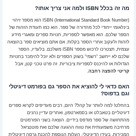
מה זה בכלל ISBN ולמה אני צריך אותו?
ISBN (International Standard Book Number) הוא מספר זיהוי
בינלאומי ייחודי לכל מהדורה של ספר. הוא כמו תעודת הזהות של
הספר שלכם. הוא מאפשר לספריות, חנויות ספרים ומאגרי מידע
לזהות ולעקוב אחרי הספר בקלות. אם אתם מוציאים ספר בהוצאה
עצמית, תצטרכו לרכוש מספר ISBN משלכם. בלעדיו, הספר
שלכם לא ייחשב "רשמי" בשוק הספרים ולא יוכל להימכר בחנויות
הגדולות או להיכנס לספריות ציבוריות. זה פרט טכני קטן, אבל
קריטי להפצה רחבה
.
האם כדאי לי להוציא את הספר גם בפורמט דיגיטלי
וגם בדפוס?
בהחלט! למה לוותר על קהל? היום, רבים מעדיפים לקרוא ספרים
דיגיטליים בטאבלט או בסמארטפון, ואחרים עדיין נהנים
מהתחושה של ספר מודפס בידיים. הוצאה בשני הפורמטים
מרחיבה משמעותית את טווח ההגעה שלכם ואת פוטנציאל
המכירות. בעידן הדיגיטלי, העלות הנוספת להכנת גרסה דיגיטלית