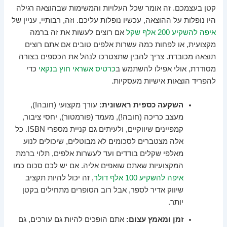
קטן בעצמכם. זה אומר שכל העלויות והמשימות שבהוצאה רגילה
היו נופלות על ההוצאה, עכשיו נופלות עליכם. וזה, רבותיי, עניין של
איפה להשקיע 200 אלף שקל
אם רוצים לעשות את זה ברמה
מקצועית, או לפחות כמה עשרות אלפים טובים אם אתם רוצים
תוצאה מכובדת. צריך להבין שתצטרכו לנהל את הכספים בצורה
מסודרת, אולי אפילו להשתמש ב
כרטיס אשראי חוץ בנקאי
כדי
להפריד הוצאות אישיות מעסקיות.
השקעה כספית ראשונית:
עורך מקצועי (חובה!),
מעצב כריכה (חובה!), מעמד (פורמטור), יחסי ציבור,
קמפיינים שיווקיים, ולעיתים גם קניית מספרי ISBN. כל
אלה מצטברים לסכומים לא מבוטלים, שיכולים לנוע
מאלפי שקלים בודדים ועד לעשרות אלפים, תלוי ברמת
המקצועיות שאתם שואפים אליה. אם יש לכם סכום כמו
איפה להשקיע 100 אלף דולר
, זה יכול להיות תקציב
שיווק אדיר לספר, אבל רוב הסופרים מתחילים בקטן
יותר.
זמן ומאמץ עצום:
אתם הופכים להיות גם עורכים, גם