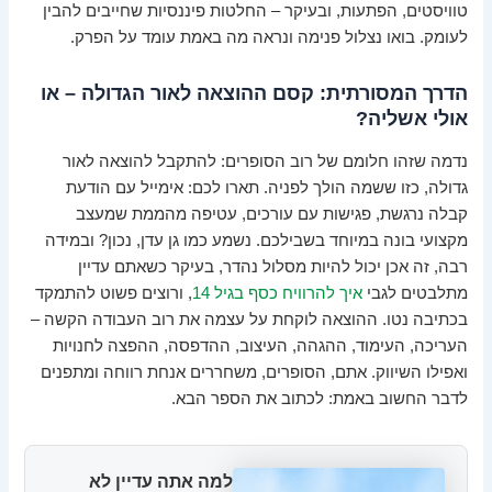
טוויסטים, הפתעות, ובעיקר – החלטות פיננסיות שחייבים להבין
לעומק. בואו נצלול פנימה ונראה מה באמת עומד על הפרק.
הדרך המסורתית: קסם ההוצאה לאור הגדולה – או
אולי אשליה?
נדמה שזהו חלומם של רוב הסופרים: להתקבל להוצאה לאור
גדולה, כזו ששמה הולך לפניה. תארו לכם: אימייל עם הודעת
קבלה נרגשת, פגישות עם עורכים, עטיפה מהממת שמעצב
מקצועי בונה במיוחד בשבילכם. נשמע כמו גן עדן, נכון? ובמידה
רבה, זה אכן יכול להיות מסלול נהדר, בעיקר כשאתם עדיין
מתלבטים לגבי
איך להרוויח כסף בגיל 14
, ורוצים פשוט להתמקד
בכתיבה נטו. ההוצאה לוקחת על עצמה את רוב העבודה הקשה –
העריכה, העימוד, ההגהה, העיצוב, ההדפסה, ההפצה לחנויות
ואפילו השיווק. אתם, הסופרים, משחררים אנחת רווחה ומתפנים
לדבר החשוב באמת: לכתוב את הספר הבא.
למה אתה עדיין לא