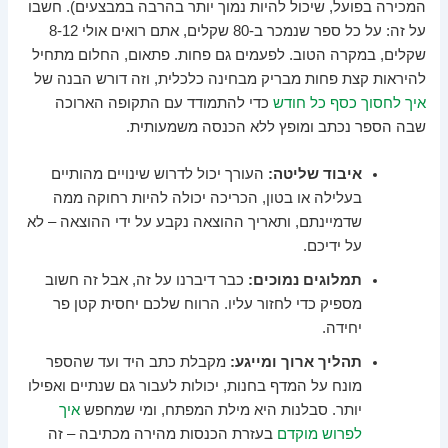
המכירה בפועל, שיכול להיות נמוך יותר בהרבה במבצעים). חשבו
על זה: על כל ספר שנמכר ב-80 שקלים, אתם רואים אולי 8-12
שקלים, במקרה הטוב. לפעמים גם פחות. פתאום, החלום מתחיל
להיראות קצת פחות מבריק מבחינה כלכלית, וזה דורש הבנה של
איך לחסוך כסף כל חודש
כדי להתמודד עם התקופה הארוכה
שבה הספר נכתב ומופץ ללא הכנסה משמעותית.
איבוד שליטה:
העורך יכול לדרוש שינויים מהותיים
בעלילה או בטון, הכריכה יכולה להיות רחוקה ממה
שדמיינתם, ותאריך ההוצאה נקבע על ידי ההוצאה – לא
על ידיכם.
תמלוגים נמוכים:
כבר דיברנו על זה, אבל זה חשוב
מספיק כדי לחזור עליו. הרווח שלכם יחסית קטן פר
יחידה.
תהליך ארוך ומייגע:
מקבלת כתב היד ועד שהספר
מונח על המדף בחנות, יכולות לעבור גם שנתיים ואפילו
יותר. סבלנות היא מילת המפתח, ומי שמחפש
איך
לפרוש מוקדם
בעזרת הכנסות מהירה מכתיבה – זה