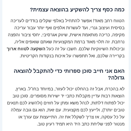
כמה כסף צריך להשקיע בהוצאה עצמית?
הטווח רחב מאוד! אפשר להתחיל באלפי שקלים בודדים לעריכה
בסיסית ועיצוב גנרי, ועד לעשרות אלפים ואף יותר עבור עריכה
מקיפה, כריכה מותאמת אישית, שיווק אגרסיבי, יחסי ציבור והפצה
נרחבת. זה תלוי מאוד ברמת המקצועיות שאתם שואפים אליה,
וביכולות השיווקיות שלכם. חשבו על זה כעל
השקעה לטווח ארוך
בקריירה שלכם, ואל תתפשרו על איכות בנקודות הקריטיות.
האם אני חייב סוכן ספרותי כדי להתקבל להוצאה
גדולה?
לא בהכרח, אבל זה בהחלט יכול לעזור, במיוחד בחו"ל. בארץ,
הוצאות רבות עדיין מקבלות כתבי יד ישירות מסופרים. סוכן טוב
יכול לפתוח דלתות, לנהל משא ומתן על חוזים (ולהשיג לכם תנאים
טובים יותר!), ולייעץ לכם מקצועית. עם זאת, הוא גם גובה עמלה
על כל עסקה, אז צריך לשקלל את זה. התייעצות עם עורך או
מנטור לפני שליחת כתב היד היא תמיד רעיון טוב.