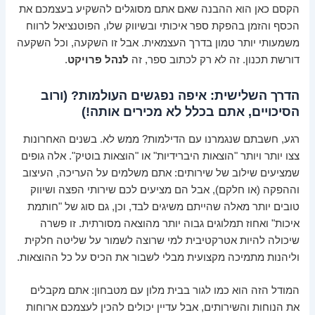
הקסם כאן הוא ההבנה שאם אתם מסוגלים להשקיע בעצמכם את
הכסף והזמן בהפקת ספר איכותי ובשיווק שלו, הפוטנציאל לרווח
משמעותי יותר טמון בדרך העצמאית. אבל זו השקעה, וכל השקעה
דורשת תכנון. זה לא רק לכתוב ספר, זה
לנהל פרויקט
.
הדרך השלישית: איפה נפגשים העולמות? (ורוב
הסיכויים, אתם בכלל לא מכירים אותה!)
רגע, חשבתם שנגמרנו עם הדילמות? ממש לא. בשנים האחרונות
צצו יותר ויותר "הוצאות היברידיות" או "הוצאות בוטיק". אלה גופים
שמציעים שילוב של שירותים: אתם משלמים על העריכה, העיצוב
וההפקה (או חלקם), אבל הם מציעים לכם שירותי הפצה ושיווק
טובים יותר מאלה שהייתם משיגים לבד, וכן, גם סוג של "חותמת
איכות" ואחוז תמלוגים גבוה יותר מהוצאה מסורתית. זו פשרה
שיכולה להיות אטרקטיבית למי שרוצה לשמור על שליטה חלקית
וליהנות מתמיכה מקצועית מבלי לשבור את הכיס על כל ההוצאות.
המודל הזה הוא כמו לגור בבית מלון עם מטבחון: אתם מקבלים
את הנוחות והשירותים, אבל עדיין יכולים להכין לעצמכם ארוחות