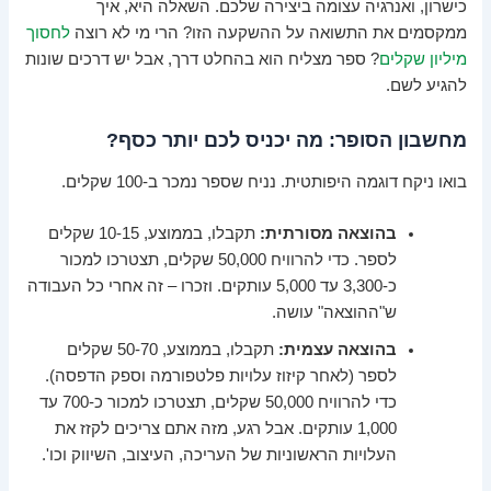
כישרון, ואנרגיה עצומה ביצירה שלכם. השאלה היא, איך
ממקסמים את התשואה על ההשקעה הזו? הרי מי לא רוצה
לחסוך
מיליון שקלים
? ספר מצליח הוא בהחלט דרך, אבל יש דרכים שונות
להגיע לשם.
מחשבון הסופר: מה יכניס לכם יותר כסף?
בואו ניקח דוגמה היפותטית. נניח שספר נמכר ב-100 שקלים.
בהוצאה מסורתית:
תקבלו, בממוצע, 10-15 שקלים
לספר. כדי להרוויח 50,000 שקלים, תצטרכו למכור
כ-3,300 עד 5,000 עותקים. וזכרו – זה אחרי כל העבודה
ש"ההוצאה" עושה.
בהוצאה עצמית:
תקבלו, בממוצע, 50-70 שקלים
לספר (לאחר קיזוז עלויות פלטפורמה וספק הדפסה).
כדי להרוויח 50,000 שקלים, תצטרכו למכור כ-700 עד
1,000 עותקים. אבל רגע, מזה אתם צריכים לקזז את
העלויות הראשוניות של העריכה, העיצוב, השיווק וכו'.