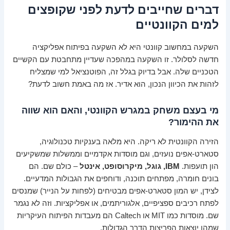
דברים שחייבים לדעת לפני שקופצים
למים הקוונטיים
השקעה במחשוב קוונטי היא לא השקעה בפיתוח אפליקציה
חדשה לסלולר. זו השקעה במהפכה שעדיין מתחבטת עם הקשיים
הטכניים שלה. אבל בדיוק בגלל זה, הפוטנציאל למי שמצליח
לזהות את הכיוון הנכון, הוא אדיר. אז מה באמת חשוב לדעת?
מי בעצם משחק במגרש הקוונטי, והאם הוא שווה
את ההימור?
הזירה הקוונטית לא ריקה. היא מלאה בענקיות טכנולוגיה,
סטארט-אפים נועזים, וגם מוסדות אקדמיים וממשלות שמשקיעים
הון תועפות.
IBM, גוגל, מיקרוסופט, אינטל
– כולם שם. הם
בונים חומרה, מפתחים תוכנה, ודוחפים את הגבולות המדעיים.
לצידן, יש המון סטארט-אפים מבטיחים (לפחות על הנייר) שמנסים
לפתח רכיבים ספציפיים, אלגוריתמים, או אפליקציות. וזה לא נגמר
שם. מוסדות כמו MIT או Caltech הם מעבדות הפיתוח העיקריות
שמהן יוצאות הפריצות הדרך הגדולות.