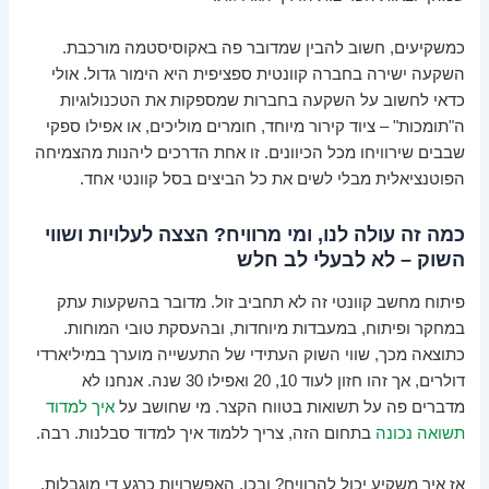
כמשקיעים, חשוב להבין שמדובר פה באקוסיסטמה מורכבת.
השקעה ישירה בחברה קוונטית ספציפית היא הימור גדול. אולי
כדאי לחשוב על השקעה בחברות שמספקות את הטכנולוגיות
ה"תומכות" – ציוד קירור מיוחד, חומרים מוליכים, או אפילו ספקי
שבבים שירוויחו מכל הכיוונים. זו אחת הדרכים ליהנות מהצמיחה
הפוטנציאלית מבלי לשים את כל הביצים בסל קוונטי אחד.
כמה זה עולה לנו, ומי מרוויח? הצצה לעלויות ושווי
השוק – לא לבעלי לב חלש
פיתוח מחשב קוונטי זה לא תחביב זול. מדובר בהשקעות עתק
במחקר ופיתוח, במעבדות מיוחדות, ובהעסקת טובי המוחות.
כתוצאה מכך, שווי השוק העתידי של התעשייה מוערך במיליארדי
דולרים, אך זהו חזון לעוד 10, 20 ואפילו 30 שנה. אנחנו לא
מדברים פה על תשואות בטווח הקצר. מי שחושב על
איך למדוד
תשואה נכונה
בתחום הזה, צריך ללמוד איך למדוד סבלנות. רבה.
אז איך משקיע יכול להרוויח? ובכן, האפשרויות כרגע די מוגבלות.