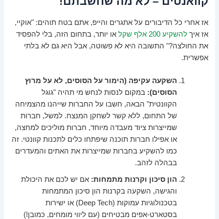
קוואנטים – לא מה שחשבתם!
אז אחרי כל הדיבורים על אתגרים והייפ, אתם בטח תוהים: "אוקיי,
אז איך
להשקיע 200 אלף שקל
או יותר, בתחום הזה, בלי להפסיד
את החולצה?" התשובה היא לא פשוטה, אבל היא גם לא בלתי
אפשרית.
השקעה עקיפה (הימור על הסוסים, לא על מרוץ
הסוסים):
במקום לנסות לנחש מי תהיה "גוגל
הקוונטית" הבאה, חשבו על החברות שייהנו מהצמיחה
של התחום, ללא קשר לשחקן המנצח. למשל, חברות
שמייצרות ציוד מעבדה מיוחד, חברות מוליכים למחצה,
או אפילו חברות תוכנה שיפתחו כלים לתכנות קוונטי. זה
כמו להשקיע בחברות שמייצרות את האתים והמעדרים
בבהלה לזהב.
הון סיכון וקרנות מתמחות:
אם יש לכם את היכולת
והגישה, השקעה בקרנות הון סיכון המתמחות
בטכנולוגיות עמוקות (Deep Tech) או ישירות
בסטארט-אפים מבטיחים (עם ליווי מומחים, כמובן!)