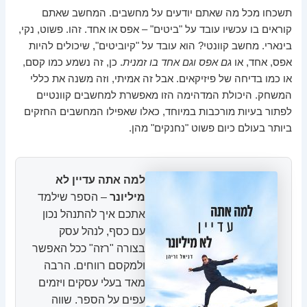
תשכחו מכל מה שאתם יודעים על מחשבים. המחשב שאתם
קוראים בו עכשיו עובד על "ביטים" – אפס או אחד. זהו. פשוט, נקי,
בינארי. מחשב קוונטי? הוא עובד על "קיוביטים", שיכולים להיות
אפס, אחד, או
גם אפס וגם אחד בו זמנית
. כן, זה נשמע כמו קסם,
או כמו בדיחה של פיזיקאים. אבל זה אמיתי, וזה משנה את כללי
המשחק. היכולת המדהימה הזו מאפשרת למחשבים קוונטיים
לפתור בעיות מורכבות במיוחד, כאלו שאפילו המחשבים החזקים
ביותר בעולם כיום פשוט "נחנקים" מהן.
למה אתה עדיין לא
מיליונר
– הספר שילמד
אתכם איך להתנהל נכון
עם כסף, לנהל עסק
בצורה "רזה" ככל האפשר
ולמקסם רווחים. הרבה
מאד בעלי עסקים ויזמים
עפים על הספר. שווה