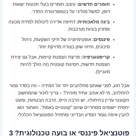
חומרים חדשים:
עיצוב חומרים בעלי תכונות יוצאות
דופן, למשל מוליכי על בטמפרטורת החדר.
בינה מלאכותית:
דחיפה אדירה ליכולות למידת מכונה
ופתרון בעיות מורכבות.
פיננסים:
אופטימיזציה של תיקי השקעות, ניהול
סיכונים, וחיזוי שוק בצורה מדויקת יותר.
קריפטוגרפיה:
פריצת הצפנות קיימות, אבל גם יצירת
הצפנות חדשות, חסינות קוונטית (זה הולך להיות
מעניין!).
אבל רגע, לפני שאתם מתלהבים יתר על המידה – וזה בסדר גמור
להתלהב, מי לא אוהב עתיד מזהיר? – צריך לזכור שהמחשוב
הקוונטי עדיין בחיתוליו. יש הרבה הייפ, הרבה הבטחות, ומעט
יחסית יישומים מסחריים שהם "קוונטיים באמת". האתגר הוא
להבין איפה נגמר המדע הבדיוני ומתחיל הפוטנציאל הכלכלי.
פוטנציאל פיננסי או בועה טכנולוגית? 3