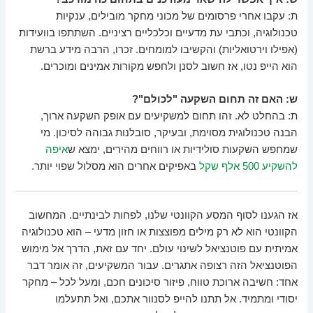
ת: עקבו אחרי פרסומים של מכוני מחקר מובילים, ענקיות
טכנולוגיה, וכתבי עת מדעיים וכלכליים רציניים. השתתפו בוועידות
(אפילו וירטואליות) והקשיבו למומחים. זכרו, הרבה מידע ברשת
הוא הייפ נטו, אז חשוב לסנן ולחפש מקורות אמינים ומוכרים.
ש: האם זה תחום השקעה "לכולם"?
ת: בהחלט לא. זהו תחום למשקיעים עם אופק השקעה ארוך,
הבנה טכנולוגית מסוימת, ובעיקר, סובלנות גבוהה לסיכון. מי
שמחפש השקעות סולידיות או רווחים מהירים, ימצא ש
איפה
להשקיע 500 אלף שקל
באפיקים אחרים הוא מסלול שפוי יותר.
אז הגענו לסוף המסע הקוונטי שלנו, לפחות לבינתיים. המחשוב
הקוונטי הוא לא רק מילים מפוצצות או חזון מדעי – הוא טכנולוגיה
אמיתית עם פוטנציאל לשינוי עולם. יחד עם זאת, הדרך אל מימוש
הפוטנציאל הזה רצופה אתגרים. עבור המשקיעים, זה אומר דבר
אחד: חשיבה ארוכת טווח, פיזור סיכונים חכם, ומעל לכל – מחקר
יסודי ומתמיד. אל תתנו להייפ לסנוור אתכם, ואל תתעלמו