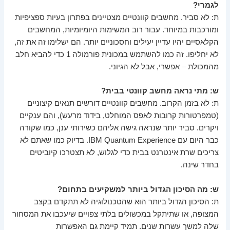
לגמרי?
ת: לא סביר. מחשבים קוונטיים מצטיינים בפתרון בעיות ספציפיות
ומורכבות במיוחד. עבור רוב המשימות היומיומיות, המחשבים
הקלאסיים יהיו עדיין יעילים וחסכוניים יותר. הם ישלימו זה את זה,
לא יחליפו. זה כמו להשתמש במכונית פורמולה 1 כדי להביא חלב
מהמכולת – אפשרי, אבל לא הגיוני.
ש: מתי נראה מחשב קוונטי בבית?
ת: לא בזמן הקרוב. מחשבים קוונטיים דורשים תנאים קיצוניים
(טמפרטורות קרובות לאפס המוחלט, בידוד מרעש), והם ענקיים
ויקרים. סביר יותר שנראה גישה אליהם כשירותי ענן, כמו שקורה
כבר היום עם IBM Quantum Experience. בדיוק כמו שאתם לא
צריכים שרת אינטרנט בבית כדי לגלוש, לא תצטרכו קיוביטים
בחדר שינה.
ש: מה הסיכון הגדול ביותר למשקיעים בתחום?
ת: הסיכון הגדול ביותר הוא שהטכנולוגיה לא תתקדם בקצב
המצופה, או שתיתקל במכשולים בלתי צפויים שיעכבו את המסחור
שלה למשך עשרות שנים. תמיד קיימת גם האפשרות