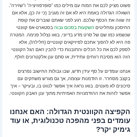
פשוט מציק לכם את המוח עם מילים כמו "סופרפוזיציה" ו"שזירה".
השאלה הגדולה באמת היא לא אם זה מגניב (כי זה כן), אלא אם
זה שווה את הכסף שלכם. רגע לפני שאתם שוברים את קופת
החיסכון ומחליטים
השקעות בסכום גבוה
בסטארט-אפ קוונטי
שנשמע כמו שם של סרט מדע בדיוני, בואו נצלול פנימה. המטרה
פה היא לא להפוך אתכם לפיזיקאים קוונטיים (חלילה!), אלא
לספק לכם את כל הכלים והתובנות כדי להבין האם הגל הקוונטי
הזה הוא מסיבת רווחים עתידית, או סתם ענן אלקטרונים חולף.
אנחנו עומדים על סף עידן חדש, שבו גבולות החישוב נפרצים
בקצב מסחרר. זו הזדמנות עצומה, אך גם מגרש משחקים עם
סיכונים לא מעטים. בואו נראה איך אפשר לנווט בו, ובעיקר – איך
אפשר לזהות את ההזדמנויות האמיתיות מתוך ענן האבק הקוונטי.
הקפיצה הקוונטית הגדולה: האם אנחנו
עומדים בפני מהפכה טכנולוגית, או עוד
גימיק יקר?