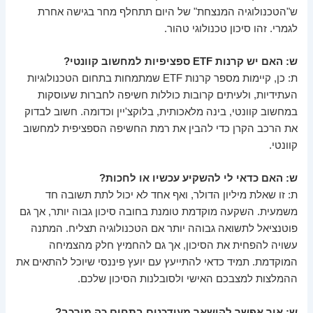
ש"הטכנולוגיה המנצחת" של היום תתחלף מחר בגישה אחרת
לגמרי. זהו סיכון טכנולוגי טהור.
ש: האם יש קרנות ETF ספציפיות למחשוב קוונטי?
ת: כן, קיימות מספר קרנות ETF שמתמחות בתחום הטכנולוגיות
העתידיות, ולעיתים קרובות כוללות חשיפה לחברות שעוסקות
במחשוב קוונטי, בינה מלאכותית, בלוקצ'יין וכדומה. חשוב לבדוק
את הרכב הקרן כדי להבין את רמת החשיפה הספציפית למחשוב
קוונטי.
ש: האם כדאי לי להשקיע עכשיו או לחכות?
ת: זו שאלת מיליון הדולר, ואף אחד לא יכול לתת תשובה חד
משמעית. השקעה מוקדמת טומנת בחובה סיכון גבוה יותר, אך גם
פוטנציאל לתשואה גבוהה יותר אם הטכנולוגיה תצליח. המתנה
עשויה להפחית את הסיכון, אך גם להחמיץ חלק מהצמיחה
המוקדמת. תמיד כדאי להתייעץ עם יועץ פיננסי שיוכל להתאים את
ההמלצות למצבכם האישי ולסובלנות הסיכון שלכם.
ש: איך אפשר להישאר מעודכנים בתחום כה מורכב?