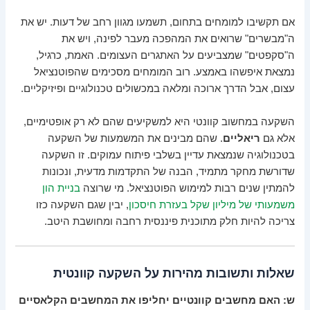
אם תקשיבו למומחים בתחום, תשמעו מגוון רחב של דעות. יש את
ה"מבשרים" שרואים את המהפכה מעבר לפינה, ויש את
ה"סקפטים" שמצביעים על האתגרים העצומים. האמת, כרגיל,
נמצאת איפשהו באמצע. רוב המומחים מסכימים שהפוטנציאל
עצום, אבל הדרך ארוכה ומלאה במכשולים טכנולוגיים ופיזיקליים.
השקעה במחשוב קוונטי היא למשקיעים שהם לא רק אופטימיים,
אלא גם
ריאליים
. שהם מבינים את המשמעות של השקעה
בטכנולוגיה שנמצאת עדיין בשלבי פיתוח עמוקים. זו השקעה
שדורשת מחקר מתמיד, הבנה של התקדמות מדעית, ונכונות
להמתין שנים רבות למימוש הפוטנציאל. מי שרוצה
בניית הון
משמעותי של מיליון שקל בעזרת חיסכון
, יבין שגם השקעה כזו
צריכה להיות חלק מתוכנית פיננסית רחבה ומחושבת היטב.
שאלות ותשובות מהירות על השקעה קוונטית
ש: האם מחשבים קוונטיים יחליפו את המחשבים הקלאסיים