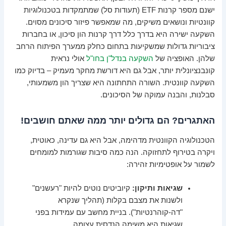
ישנם מספר קרנות ETF (תעודות סל) שמתמקדות בטכנולוגיות
קוונטיות ונושאים משיקים, מה שמאפשר פיזור סיכונים מסוים.
השקעה ישירה היא בדרך כלל דרך קרנות הון סיכון, או בחברות
ציבוריות גדולות שמשקיעות בתחום כחלק ממערך הפיתוח הרחב
שלהן. האופציה של
השקעה בנדל"ן בחו"ל
אולי נראית
קונבנציונלית יותר, אבל גם היא דורשת מחקר מעמיק – בדיוק כמו
השקעה קוונטית. השורה התחתונה היא שצריך הון משמעותי,
סבלנות, והבנה עמוקה של הסיכונים.
האתגרים? הם גדולים יותר ממה שאתם חושבים!
הטכנולוגיה הקוונטית מדהימה, אבל היא גם עדינה, כאוטית,
ויקרה בטירוף לתחזוקה. הנה כמה סיבות שגורמות למומחים
לשמור על אופטימיות זהירה:
שגיאות ותיקון:
קיוביטים נוטים להיות "רעשנים"
ולשנות את מצבם בקלות (תהליך שנקרא
"דה-קוהרנטיות"). בניית מחשב עם עמידות בפני
שגיאות היא משימה הנדסית עצומה.