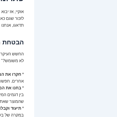
אוקיי, אז יבו
לזכור שגם כאן
תדאגו, אנחנו 
הבטחת הא
החשש העיקרי ש
לא משומש?" אל
*
חקרו את המ
אחרים. חפשו 
*
בחנו את המ
בין דגמים המי
שהמוצר שאתם 
*
תיעוד וקבלו
במקרה של בעי