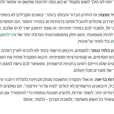
 הזה לא הולך לשום מקום? יש כאן כמה יתרונות שפשוט אי אפשר ל
ר מנצח:
זה היתרון הברור והבולט ביותר. יבואנים מקבילים לא כפופ
צרנים שיכולים להגביל אותם ברווחיות או במחיר הסופי. הם חופשיים 
 זול, ולמכור לכם במחיר תחרותי. זה אומר חיסכון ישיר לכיס שלכם. ח
 להיות משמעותי, והוא חלק מהאסטרטגיה הגדולה יותר של
איך לחסוך
ש
בלי לוותר על איכות.
ן בלתי נגמר:
לפעמים, היבואן הרשמי בוחר לא להביא לארץ דגמים מ
ם מסוימים, או קונפיגורציות ספציפיות. היבוא המקביל פותח את הש
ים שלא הייתם רואים בחנויות הרשמיות, ומאפשר לכם גישה למגוון ר
 של מוצרים מכל העולם.
ות בריאה:
וזו אולי הנקודה החשובה מכולן מבחינה כלכלית רחבה יות
ל, היבואנים הרשמיים לא יכולים "לנוח על זרי הדפנה". הם נאלצים ל
תיים יותר, לשפר שירות, ולהציע הטבות נוספות כדי להתמודד עם ה
צאה? כל השוק משתפר, ולטובת הצרכן – כלומר, אתם!