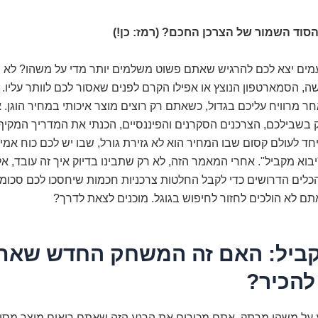
הסוד השמור של הצרכן החכם? (רמז: כן!)
עמים יצא לכם להרגיש שאתם פשוט משלמים יותר מדי על משהו? לא מ
, הסמארטפון הנוצץ או אפילו הקרם לפנים שאסור לכם לוותר עליו. ה
חר מרוויח עליכם בגדול, כשאתם רק רוצים מוצר איכותי במחיר הוגן. 
ק בשבילכם, הצרכנים הסקרנים והפיננסיים, הכנתי את המדריך המקיף 
יחד לעולם קסום שבו המחיר הוא לא גזירת גורל, שבו יש לכם כוח אמית
בוא מקביל". אחרי המאמר הזה, לא רק שתבינו בדיוק איך זה עובד, אל
לים הדרושים כדי לקבל החלטות צרכניות חכמות שיחסכו לכם סכומי ע
ם לא הולכים לחזור לחיפוש בגוגל. מוכנים לצאת לדרך?
קביל: האם זה המשחק החדש שאת
להכיר?
ע על משהו מרתק. אתם מכירים את הרגע הזה שאתם רואים מוצר מסו