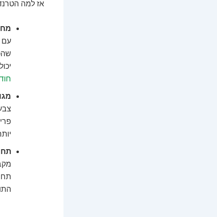
אז למה הטרנד
מחי
עם י
שהכי
יכול
חוד
מגוו
צבעי
פריט
יותר
תחר
מקבי
תחרו
התו