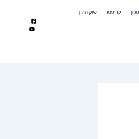
כון
קריפטו
שוק ההון