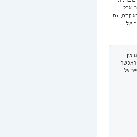
ר, אבל
א קסם, וגם
ם של
 איך
ל האפשר
ים על