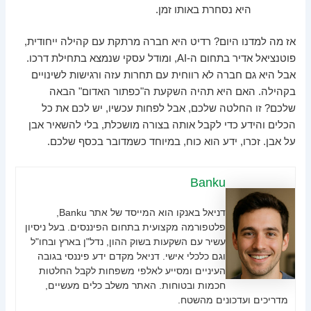
היא נסחרת באותו זמן.
אז מה למדנו היום? רדיט היא חברה מרתקת עם קהילה ייחודית,
פוטנציאל אדיר בתחום ה-AI, ומודל עסקי שנמצא בתחילת דרכו.
אבל היא גם חברה לא רווחית עם תחרות עזה ורגישות לשינויים
בקהילה. האם היא תהיה השקעת ה"כפתור האדום" הבאה
שלכם? זו החלטה שלכם, אבל לפחות עכשיו, יש לכם את כל
הכלים והידע כדי לקבל אותה בצורה מושכלת, בלי להשאיר אבן
על אבן. זכרו, ידע הוא כוח, במיוחד כשמדובר בכסף שלכם.
Banku
דניאל באנקו הוא המייסד של אתר Banku,
פלטפורמה מקצועית בתחום הפיננסים. בעל ניסיון
עשיר עם השקעות בשוק ההון, נדל"ן בארץ ובחו"ל
וגם כלכלי אישי. דניאל מקדם ידע פיננסי בגובה
העיניים ומסייע לאלפי משפחות לקבל החלטות
חכמות ובטוחות. האתר משלב כלים מעשיים,
מדריכים ועדכונים מהשטח.