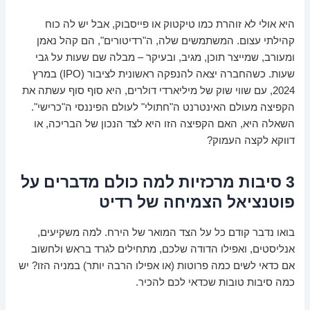
היא אולי לא זוהרת כמו טיקטוק או פייסבוק, אבל יש לה כוח
קהילתי עצום. המשתמשים שלה, ה"רדיטורים", הם קהל נאמן
ומעורב, שמייצר תוכן, מגיב, ובעיקר – מבלה שם שעות על גבי
שעות. כשהחברה יצאה להנפקה ראשונית לציבור (IPO) במרץ
2024, עם שווי שוק של מיליארדי דולרים, היא סוף סוף עשתה את
הקפיצה מעולם האינטרנט ה"חתולי" לעולם הפיננסי ה"כרישי".
השאלה היא, האם הקפיצה הזו היא לצד הנכון של הבריכה, או
דווקא לקצה העמוק?
3 סיבות מרכזיות למה כולם מדברים על
פוטנציאל הצמיחה של רדיט
בואו נדבר קודם כל על הצד המואר של הירח. למה משקיעים,
אנליסטים, ואפילו הדודה שלכם, מתחילים לגרד בראש ולחשוב
אם כדאי לשים כמה פרוטות (או אפילו הרבה יותר) במניה הזו? יש
כמה סיבות טובות שכדאי לכם להכיר.