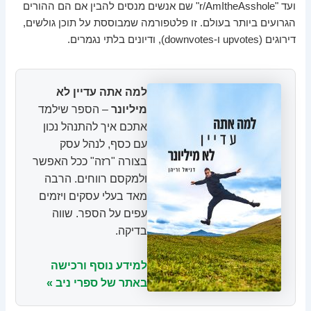
ועד "r/AmItheAsshole" שם אנשים מנסים להבין אם הם ההורים
הגרועים ביותר בעולם. זו פלטפורמה שמבוססת על תוכן גולשים,
דירוגים (upvotes ו-downvotes), ודיונים בלתי נגמרים.
למה אתה עדיין לא
מיליונר
– הספר שילמד
אתכם איך להתנהל נכון
עם כסף, לנהל עסק
בצורה "רזה" ככל האפשר
ולמקסם רווחים. הרבה
מאד בעלי עסקים ויזמים
עפים על הספר. שווה
בדיקה.
למידע נוסף ורכישה
באתר של ספרי ניב »