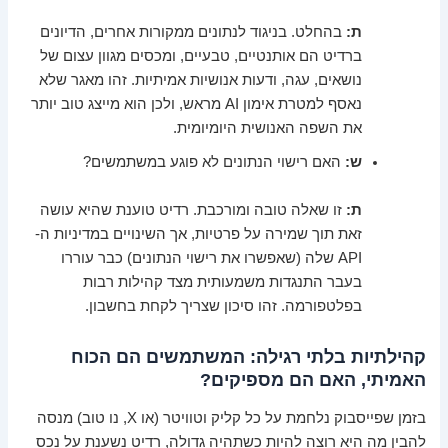
ת:
בהחלט. בניגוד לנתונים ממקורות אחרים, הדיונים
ברדיט הם אותנטיים, טבעיים, ומכסים מגוון עצום של
נושאים, עגה, ודעות אנושיות אמיתיות. זהו מאגר שלא
נאסף למטרת אימון AI מראש, ולכן הוא מייצג טוב יותר
את השפה האנושית היומיומית.
ש:
האם רישוי הנתונים לא פוגע במשתמשים?
ת:
זו שאלה טובה ומורכבת. רדיט טוענת שהיא עושה
זאת תוך שמירה על פרטיות, אך השינויים במדיניות ה-
API שלה (שאפשרו את רישוי הנתונים) כבר עוררו
בעבר התנגדות משמעותית מצד קהילות רבות
בפלטפורמה. זהו סיכון שצריך לקחת בחשבון.
קהילתיות בלתי רגילה: המשתמשים הם הכוח
האמיתי, האם הם מספיקים?
בזמן שפייסבוק נלחמת על כל קליק וטוויטר (או X, נו טוב) מנסה
להבין מה היא רוצה להיות כשתהיה גדולה, רדיט נשענת על נכס