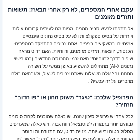
עקבו אחרי המספרים, לא רק אחרי הבאזז: תשואות
ותזרים מזומנים
אל תתפתו לרעש סביב המניה. מניות מם לעיתים קרובות עולות
ויורדות על בסיס ספקולציות ולא על בסיס נתונים פיננסיים
אמיתיים. כמשקיעים רציניים, אתם צריכים להתמקד במספרים:
הכנסות, הוצאות, תזרים מזומנים, ורווחיות. האם רדיט מראה
שיפור בדרך לרווחיות? האם זרמי ההכנסה החדשים (כמו רישוי
נתונים ל-AI) מתחילים להשפיע באופן ממשי על השורה
התחתונה? אלה השאלות שאתם צריכים לשאול, ולא "האם כולם
מדברים על זה עכשיו?".
הפרופיל שלכם: "טיגר" משוק ההון או "פו הדוב"
הזהיר?
לכל אחד יש פרופיל סיכון שונה. יש כאלה שמוכנים לקחת סיכונים
גבוהים יותר בתמורה לפוטנציאל רווח גבוה, ויש כאלה שמעדיפים
מסלול בטוח ורגוע יותר. מניית רדיט, עם התנודתיות וחוסר
הרווחיות שלה נכון לעכשיו, היא כנראה יותר "טיגר" מאשר "פו