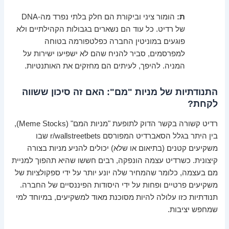
ת:
הומור ציני וביקורת הם חלק בלתי נפרד מה-DNA
של רדיט. כל עוד הם נשארים בגבולות הקהילתיים ולא
פוגעים במוניטין החברה כפלטפורמה בטוחה
למפרסמים, סביר להניח שהם לא ישפיעו ישירות על
המניה. להיפך, לעיתים הם מחזקים את האותנטיות.
התנודתיות של מניות "מם": האם זה סיכון ששווה
לקחת?
רדיט קשורה בקשר הדוק לתופעת "מניות המם" (Meme Stocks),
בין היתר בגלל הסאברדיט המפורסם r/wallstreetbets שבו
משקיעים קטנים (בתיאום או שלא) יכולים להניע מניות בצורה
קיצונית. כשרדיט עצמה הונפקה, רבים חששו שהיא תהפוך למניית
מם בעצמה, כלומר שהמחיר שלה יונע יותר על ידי ספקולציות של
משקיעים פרטיים ופחות על ידי היסודות הפיננסיים של החברה.
תנודתיות כזו עלולה להיות מסוכנת מאוד למשקיעים, במיוחד למי
שמחפש יציבות.