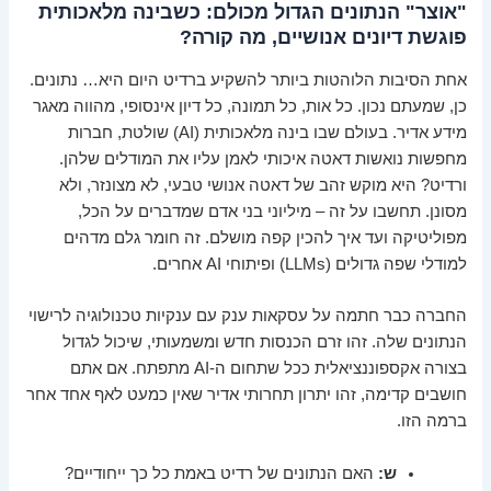
"אוצר" הנתונים הגדול מכולם: כשבינה מלאכותית
פוגשת דיונים אנושיים, מה קורה?
אחת הסיבות הלוהטות ביותר להשקיע ברדיט היום היא… נתונים.
כן, שמעתם נכון. כל אות, כל תמונה, כל דיון אינסופי, מהווה מאגר
מידע אדיר. בעולם שבו בינה מלאכותית (AI) שולטת, חברות
מחפשות נואשות דאטה איכותי לאמן עליו את המודלים שלהן.
ורדיט? היא מוקש זהב של דאטה אנושי טבעי, לא מצונזר, ולא
מסונן. תחשבו על זה – מיליוני בני אדם שמדברים על הכל,
מפוליטיקה ועד איך להכין קפה מושלם. זה חומר גלם מדהים
למודלי שפה גדולים (LLMs) ופיתוחי AI אחרים.
החברה כבר חתמה על עסקאות ענק עם ענקיות טכנולוגיה לרישוי
הנתונים שלה. זהו זרם הכנסות חדש ומשמעותי, שיכול לגדול
בצורה אקספוננציאלית ככל שתחום ה-AI מתפתח. אם אתם
חושבים קדימה, זהו יתרון תחרותי אדיר שאין כמעט לאף אחד אחר
ברמה הזו.
ש:
האם הנתונים של רדיט באמת כל כך ייחודיים?