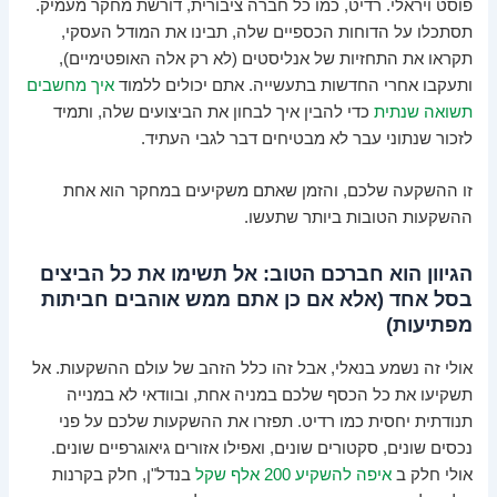
פוסט ויראלי. רדיט, כמו כל חברה ציבורית, דורשת מחקר מעמיק.
תסתכלו על הדוחות הכספיים שלה, תבינו את המודל העסקי,
תקראו את התחזיות של אנליסטים (לא רק אלה האופטימיים),
ותעקבו אחרי החדשות בתעשייה. אתם יכולים ללמוד
איך מחשבים
תשואה שנתית
כדי להבין איך לבחון את הביצועים שלה, ותמיד
לזכור שנתוני עבר לא מבטיחים דבר לגבי העתיד.
זו ההשקעה שלכם, והזמן שאתם משקיעים במחקר הוא אחת
ההשקעות הטובות ביותר שתעשו.
הגיוון הוא חברכם הטוב: אל תשימו את כל הביצים
בסל אחד (אלא אם כן אתם ממש אוהבים חביתות
מפתיעות)
אולי זה נשמע בנאלי, אבל זהו כלל הזהב של עולם ההשקעות. אל
תשקיעו את כל הכסף שלכם במניה אחת, ובוודאי לא במנייה
תנודתית יחסית כמו רדיט. תפזרו את ההשקעות שלכם על פני
נכסים שונים, סקטורים שונים, ואפילו אזורים גיאוגרפיים שונים.
אולי חלק ב
איפה להשקיע 200 אלף שקל
בנדל"ן, חלק בקרנות