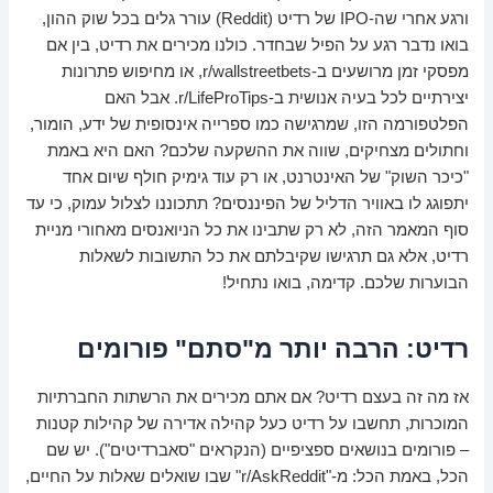
ורגע אחרי שה-IPO של רדיט (Reddit) עורר גלים בכל שוק ההון,
בואו נדבר רגע על הפיל שבחדר. כולנו מכירים את רדיט, בין אם
מפסקי זמן מרושעים ב-r/wallstreetbets, או מחיפוש פתרונות
יצירתיים לכל בעיה אנושית ב-r/LifeProTips. אבל האם
הפלטפורמה הזו, שמרגישה כמו ספרייה אינסופית של ידע, הומור,
וחתולים מצחיקים, שווה את ההשקעה שלכם? האם היא באמת
"כיכר השוק" של האינטרנט, או רק עוד גימיק חולף שיום אחד
יתפוגג לו באוויר הדליל של הפיננסים? תתכוננו לצלול עמוק, כי עד
סוף המאמר הזה, לא רק שתבינו את כל הניואנסים מאחורי מניית
רדיט, אלא גם תרגישו שקיבלתם את כל התשובות לשאלות
הבוערות שלכם. קדימה, בואו נתחיל!
רדיט: הרבה יותר מ"סתם" פורומים
אז מה זה בעצם רדיט? אם אתם מכירים את הרשתות החברתיות
המוכרות, תחשבו על רדיט כעל קהילה אדירה של קהילות קטנות
– פורומים בנושאים ספציפיים (הנקראים "סאברדיטים"). יש שם
הכל, באמת הכל: מ-"r/AskReddit" שבו שואלים שאלות על החיים,