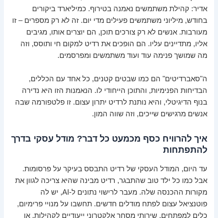
אדיר: קהילת משתמשים נאמנה בטירוף. כמיליארד ביקורים
בחודש, מיליוני משתמשים פעילים מדי יום. זה לא רק מספרים – זו
מעורבות. אנשים לא רק צורכים תוכן, הם יוצרים אותו, מגיבים
אליו, מתדיינים עליו. הם הופכים את רדיט למקום חי ותוסס, וזה
מה שמושך פנימה עוד ועוד משתמשים ומפרסמים.
ה"סאברדיטים" הם כמו שבטים קטנים, כל אחד עם הכללים,
הבדיחות הפנימיות, והתוכן הייחודי לו. הנאמנות הזו היא נדירה
בנוף הדיגיטלי, והיא נותנת לרדיט יתרון עצום. זו פלטפורמה שבה
אנשים מרגישים שייכים, וזה שווה המון.
איך להרוויח כסף מכמעט כל דבר? מודל עסקי בדרך
להתפתחות
עד היום, המודל העסקי של רדיט התבסס בעיקר על פרסומות.
אבל כמו כל ילד טוב שהתבגר, רדיט מבינה שהיא צריכה לגוון את
מקורות ההכנסה שלה. מעבר לרישוי נתונים ל-AI, יש לה
פוטנציאל עצום לפתח מודלים חדשים. תחשבו על מנויי פרימיום,
כלים למפתחים, שירותי מסחר אלקטרוני ייעודיים לקהילות, או