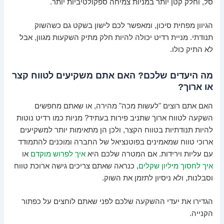
סל, וחלק קטן יותר במניות צמיחה ספקולטיביות יותר.
הגיוון מפחית סיכון, ומאפשר לכם לישון בשקט גם כשהשוק
תנודתי. מניית רדיט יכולה להיות חלק מתיק השקעות מגוון, אבל
לא התיק כולו.
מה היעדים שלכם? האם אתם משקיעים לטווח קצר
או ארוך?
האם אתם רוצים "לעשות מכה" מהירה, או שאתם מחפשים
השקעה לטווח ארוך שתניב פירות בעתיד? מניות כמו רדיט נוטות
להיות תנודתיות בטווח הקצר, ולכן הן מתאימות יותר למשקיעים
ארוכי טווח שמאמינים בפוטנציאל של החברה ומוכנים להתמודד
עם עליות וירידות. אם המטרה שלכם היא
איך לפרוש מוקדם
או
איך לחסוך מיליון שקלים
, כנראה שאתם צריכים גישה ארוכת טווח
וסבלנות, ולא ניסיון לתזמן את השוק.
הגדירו את יעדי ההשקעה שלכם לפני שאתם לוחצים על כפתור
הקנייה.