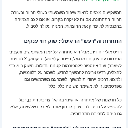
המשקיעים מצפים לראות שיפור משמעותי בשולי הרווח ובשורת
הרווח התחתונה. אם זה לא יקרה בקרוב, או אם קצב הצמיחה
בהכנסות לא יצדיק את ההוצאות, המניה עלולה לסבול.
התחרות וה"רעש" הדיגיטלי: שוק רווי ענקים
רדיט אולי ייחודית, אבל היא מתחרה על זמן המשתמשים ותקציבי
הפרסום עם ענקים כמו גוגל, פייסבוק (מטא), טיקטוק, X (טוויטר
לשעבר) ועוד אינספור פלטפורמות קטנות וגדולות. השוק רווי. כדי
להצליח, רדיט צריכה להמשיך לחדש, לשמור על רלוונטיות,
ולמצוא דרכים ייחודיות למשוך ולשמר גם משתמשים וגם
מפרסמים. זו לא משימה פשוטה כלל וכלל.
כל חדשנות של מתחרה, או שינוי בהרגלי צריכת התוכן, יכול
להשפיע על רדיט. לכן, צריך לבחון אותה לא רק כשלעצמה, אלא
גם ביחס לסביבה התחרותית.