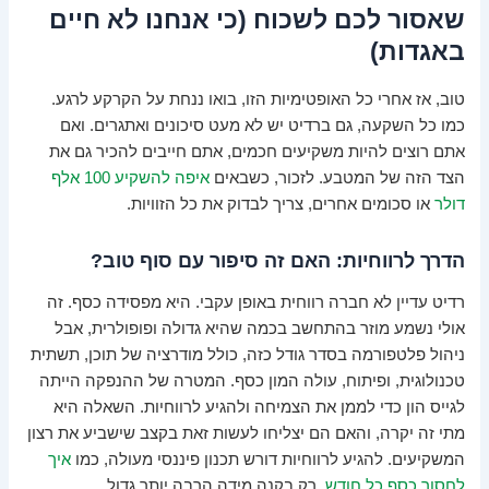
שאסור לכם לשכוח (כי אנחנו לא חיים
באגדות)
טוב, אז אחרי כל האופטימיות הזו, בואו ננחת על הקרקע לרגע.
כמו כל השקעה, גם ברדיט יש לא מעט סיכונים ואתגרים. ואם
אתם רוצים להיות משקיעים חכמים, אתם חייבים להכיר גם את
הצד הזה של המטבע. לזכור, כשבאים
איפה להשקיע 100 אלף
דולר
או סכומים אחרים, צריך לבדוק את כל הזוויות.
הדרך לרווחיות: האם זה סיפור עם סוף טוב?
רדיט עדיין לא חברה רווחית באופן עקבי. היא מפסידה כסף. זה
אולי נשמע מוזר בהתחשב בכמה שהיא גדולה ופופולרית, אבל
ניהול פלטפורמה בסדר גודל כזה, כולל מודרציה של תוכן, תשתית
טכנולוגית, ופיתוח, עולה המון כסף. המטרה של ההנפקה הייתה
לגייס הון כדי לממן את הצמיחה ולהגיע לרווחיות. השאלה היא
מתי זה יקרה, והאם הם יצליחו לעשות זאת בקצב שישביע את רצון
המשקיעים. להגיע לרווחיות דורש תכנון פיננסי מעולה, כמו
איך
לחסוך כסף כל חודש
, רק בקנה מידה הרבה יותר גדול.