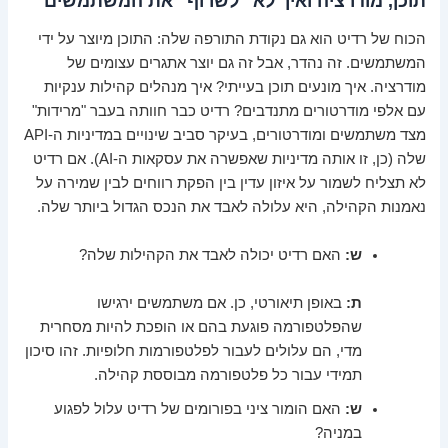
תוכן, מודרציה ואיך לא "לשרוף" את המשתמשים
הכוח של רדיט הוא גם נקודת התורפה שלה: התוכן מיוצר על ידי
המשתמשים. זה נהדר, אבל זה גם יוצר אתגרים עצומים של
מודרציה. איך מונעים תוכן בעייתי? איך מנהלים קהילות ענקיות
עם אלפי מודרטורים מתנדבים? רדיט כבר חוותה בעבר "מרידות"
מצד משתמשים ומודרטורים, בעיקר סביב שינויים במדיניות ה-API
שלה (כן, זו אותה מדיניות שאפשרה את עסקאות ה-AI). אם רדיט
לא תצליח לשמור על איזון עדין בין הפקת רווחים לבין שמירה על
נאמנות הקהילה, היא עלולה לאבד את הנכס הגדול ביותר שלה.
ש:
האם רדיט יכולה לאבד את הקהילות שלה?
ת:
באופן תיאורטי, כן. אם משתמשים ירגישו
שהפלטפורמה פוגעת בהם או הופכת להיות מסחרית
מדי, הם עלולים לעבור לפלטפורמות חלופיות. זהו סיכון
תמידי עבור כל פלטפורמה מבוססת קהילה.
ש:
האם הומור ציני בפורומים של רדיט עלול לפגוע
במניה?