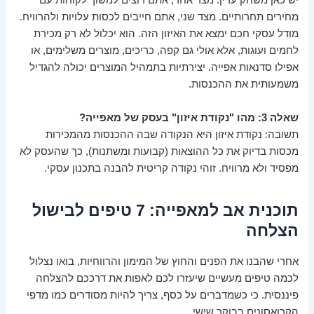
יש כאן משחק עדין: מצד אחד, אתם רוצים למשוך לקוחות עם
מחירים תחרותיים. מצד שני, אתם חייבים לכסות עלויות ולהרוויח.
מודל עסקי חכם ימצא את האיזון הזה. הוא יכלול לא רק מכירת
לחמים ועוגות, אלא אולי גם קפה, כריכים, מוצרים משלימים, או
אפילו סדנאות אפייה. יצירתיות בתמהיל המוצרים יכולה להגדיל
משמעותית את ההכנסות.
שאלה 3: מהו "נקודת איזון" בעסק של מאפייה?
תשובה: נקודת איזון היא הנקודה שבה ההכנסות מהמכירות
מכסות בדיוק את כל ההוצאות (קבועות ומשתנות), כך שהעסק לא
מפסיד ולא מרוויח. זוהי נקודה קריטית להבנה בתכנון עסקי.
תוכנית אב למאפייה: 7 טיפים לבישול
הצלחה
אחרי שהבנו את הפנים והחוץ של המימון והרווחיות, בואו נצלול
לכמה טיפים מעשיים שיעזרו לכם לאפות את דרככם להצלחה
פיננסית. כי כשמדברים על כסף, צריך להיות מסודרים כמו מדפי
הקרואסונים בבוקר שישי.