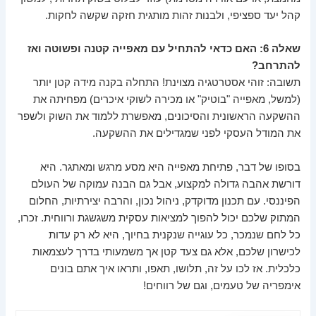
קהל יעד ספציפי, ולבנות זהות מותגית חזקה שקשה לחקות.
שאלה 6: האם כדאי להתחיל עם מאפייה קטנה ופשוטה ואז
להתרחב?
תשובה: זוהי אסטרטגיה מצוינת! התחלה בקנה מידה קטן יותר
(למשל, מאפייה "בוטיק" או מכירה לשוקי איכרים) מפחיתה את
ההשקעה הראשונית והסיכונים, מאפשרת ללמוד את השוק ולשפר
את המודל העסקי לפני שמגדילים את ההשקעה.
בסופו של דבר, פתיחת מאפייה היא מסע מרגש ומאתגר. היא
דורשת אהבה גדולה למקצוע, אבל גם הבנה עמוקה של העולם
הפיננסי. עם תכנון מדוקדק, ניהול נכון, והרבה יצירתיות, החלום
המתוק שלכם יכול להפוך למציאות עסקית משגשגת ורווחית. זכרו,
כל לחם שנמכר, כל עוגייה שנקנית בחיוך, היא לא רק עדות
לכישרון שלכם, אלא גם צעד קטן אך משמעותי בדרך לעצמאות
כלכלית. אז לכו על זה, תלושו, תאפו, ותראו איך אתם בונים
אימפריה של טעמים, וגם של רווחים!