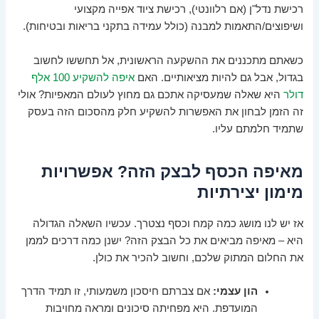
רכישת נדל"ן (אם רלוונטי), רכישת ציוד אפייה מקצועי
ושיפוצים/התאמות למבנה (כולל עמידה בתקני בריאות ובטיחות).
כשאתם מתכננים את ההשקעה הראשונית, אל תחששו לחשוב
בגדול, אבל גם להיות מציאותיים. האם
איפה להשקיע 100 אלף
דולר
היא שאלה שמעסיקה אתכם גם מחוץ לעולם המאפיות? אולי
זה הזמן לבחון את האפשרות להשקיע חלק מהסכום הזה בעסק
שתמיד חלמתם עליו.
מאיפה הכסף לבצק הזה? אפשרויות
מימון יצירתיות
אז יש לנו מושג כמה קמח וכסף נצטרך. עכשיו השאלה הגדולה
היא – מאיפה מביאים את כל הבצק הזה? ישנן כמה דרכים לממן
את החלום המתוק שלכם, וחשוב להכיר את כולן.
הון עצמי:
אם צברתם חיסכון משמעותי, זו תמיד הדרך
המועדפת. היא מפחיתה סיכונים ומראה מחויבות