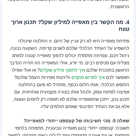
הראשונית.
4. מה הקשר בין מאפייה למיליון שקל? תכנון ארוך
טווח
פתיחת מאפייה היא לא רק עניין של היום. זו החלטה שיכולה
להשפיע על העתיד הכלכלי שלכם לשנים קדימה. השקעה נכונה,
ניהול חכם, וצמיחה מתמדת יכולים להפוך מאפייה קטנה למותג
מצליח עם סניפים רבים. מי יודע, אולי המאפייה הזו תהיה הנדבך
הראשון בתוכנית שלכם
איך לחסוך מיליון שקלים
? או אולי אפילו
תאפשר לכם
איך לפרוש מוקדם
וליהנות מפירות העמל שלכם?
החופש הכלכלי, אותו חלום נכסף, מתחיל לא פעם בהחלטה
אמיצה לפתוח עסק, ולנהל אותו בצורה מקצועית ואחראית. עם
תכנון נכון, ייתכן שהמאפייה שלכם לא תאפה רק לחמים ועוגות,
אלא גם את העתיד הפיננסי שאתם חולמים עליו.
שאלה 5: מהי חשיבותו של קונספט ייחודי למאפייה?
תשובה: קונספט ייחודי (כגון מאפייה טבעונית, מתמחה בלחמי
מחמצת, או עם אווירה מסוימת) עוזר לבלוט בשוק תחרותי, למשוך