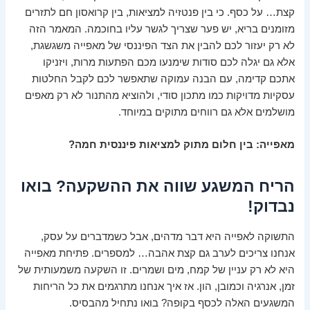
קצת… על כסף. כי בין פנטזיה למציאות, בין קרואסון חם לתזרים
מזומנים בריא, יש פער שצריך לגשר עליו בחוכמה. המאמר הזה
לא רק יעזור לכם להבין את הצד הפיננסי של מאפייה משגשגת,
אלא גם יגלה לכם סודות שימנעו מכם הפתעות מרות, ויזניקו
אתכם קדימה, עם הבנה עמוקה שתאפשר לכם לקבל החלטות
עסקיות מדויקות כמו מתכון סודי, ולהוציא מהתנור לא רק מאפים
מושלמים אלא גם רווחים מתוקים במיוחד.
מאפייה: בין חלום מתוק למציאות פיננסית חמה?
הריח המשגע שווה את ההשקעה? בואו
נבדוק!
התשוקה לאפייה היא דבר מדהים, אבל כשמדברים על עסק,
אנחנו צריכים לערב גם קצת אהבה… למספרים. פתיחת מאפייה
היא לא רק עניין של קמח, מים ושמרים. זו השקעה משמעותית של
זמן, אנרגיה וכמובן, הון. אז איך אנחנו מתרגמים את כל הריחות
המשגעים האלה לכסף בקופה? בואו נתחיל מהבסיס.