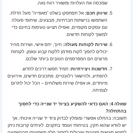
שמכסה את העלויות ומשאיר רווח נאה.
שיווק חכם:
אל תסתפקו בשלט "מאפייה" מעל הדלת.
השתמשו ברשתות חברתיות, מבצעים, שיתופי פעולה
עם עסקים מקומיים, ואפילו תציעו טעימות בחינם כדי
למשוך לקוחות חדשים.
שירות לקוחות מעולה:
חיוך, יחס אישי, ושירות מהיר
יכולים להפוך לקוח מזדמן ללקוח קבוע ונאמן. לקוחות
מרוצים הם המפרסמים הטובים ביותר שלכם.
חדשנות ויצירתיות:
תמיד חפשו דרכים לחדש,
להפתיע, ולהישאר רלוונטיים. מתכונים חדשים, אירועים
מיוחדים, או אפילו שירות משלוחים – הכל יכול לתרום
לצמיחה.
שאלה 4: האם כדאי להשקיע בציוד יד שנייה כדי לחסוך
בהתחלה?
תשובה: בהחלט אפשרי ומומלץ לבדוק ציוד יד שנייה איכותי, אך
יש לוודא שהוא תקין, בטיחותי ועומד בתקנים. לעיתים קרובות ניתן
למצוא מציאות מצוינות שיכולות לחסוך חלק משמעותי מההשקעה