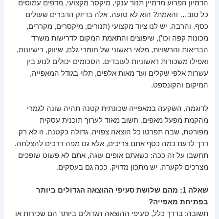
הדמיון הפרוע מדמיין תנור ענקי, מיקסר מקצועי, מדפים עמוסים
כל טוב… והאמת? הוא לא טועה. אלה בדיוק הדברים שעולים
כסף. והרבה. יש לנו ציוד מקצועי (תנורים, מיקסרים, מקררים,
מכונות קפה וכו'), שיפוצים והתאמת המקום לדרישות משרד
הבריאות והרשויות, מלאי ראשוני של חומרי גלם, שיווק, רישיונות,
ואפילו משכורות ראשוניות לעובדים. הסכומים יכולים לנוע בין
עשרות אלפי שקלים ועד מאות אלפים, תלוי בגודל המאפייה,
המיקום והקונספט.
לדוגמה, השקעה במאפייה שכונתית קטנה תהיה שונה לגמרי
מהקמת מפעל מאפים. חשוב מאוד לערוך תוכנית עסקית
מפורטת, שבה תפרטו כל הוצאה צפויה, גדולה כקטנה. זו לא רק
דרך לדעת כמה כסף אתם צריכים, אלא גם מפה דרכים להצלחה.
תחשבו על זה ככה: כשאתם אופים עוגה, אתם לא פשוט שופכים
מצרכים לקערה. יש מתכון מדויק. ככה גם בעסקים.
שאלה 1: מהם שלושת סעיפי ההוצאה הגדולים ביותר
בפתיחת מאפייה?
תשובה: בדרך כלל, סעיפי ההוצאה הגדולים ביותר הם שכירות או