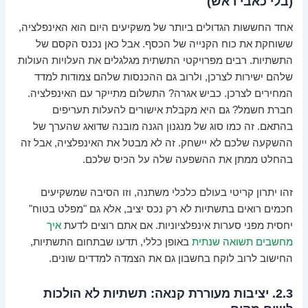
(בלי כאבי ראש)
אחד החששות הגדולים ביותר של משקיעים היום הוא האינפלציה,
ששוחקת את כוח הקנייה של הכסף. אבל כאן נכנס הקסם של
התשתיות. רבים מפרויקטי התשתית מגלגלים את העלויות העולות
שלהם ישירות לצרכן, ולרוב גם ההכנסות שלהם צמודות למדד
המחירים לצרכן. כביש אגרה? התשלום מתייקר עם האינפלציה.
חברת חשמל? גם היא מקבלת אישורים להעלות תעריפים
בהתאם. זה כמו סוג של מנגנון הגנה מובנה שדואג שהערך של
ההשקעה שלכם לא יישחק. זה לא מבטל את האינפלציה, אבל זה
בהחלט ממתן את ההשפעה שלה על הכיס שלכם.
זהו יתרון קריטי בעולם כלכלי משתנה, וזו הסיבה שמשקיעים
חכמים רואים בתשתיות לא רק נכס יציב, אלא גם "מפלט בטוח"
יחסית מפני סערות אינפלציוניות. אם אתם רוצים לדעת
איך
מחשבים תשואה שנתית
באופן כללי, תדעו שבתחום התשתיות,
החישוב לרוב לוקח בחשבון גם את הצמדה למדדים שונים.
2.3. יציבות מעוררת קנאה: תשתיות לא הולכות