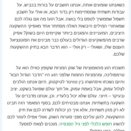
כשאנחנו שומעים אותה, אנחנו חושבים על בורות בכביש, על
עבודות תשתית שמסתיימות רק בדור הבא, או אולי על חשבון
חשמל שממשיך לטפס בלי בושה. אבל רגע! מה אם נגלה לכם
שמאחורי המילים היבשות האלה מסתתר אחד מאפיקי ההשקעה
היציבים, המעניינים והמגנים ביותר שקיימים היום בשוק? אפיק
שרבים מהמשקיעים הגדולים בעולם כבר מבינים את הפוטנציאל
העצום שלו, ושאולי – רק אולי – הוא הדבר הבא בתיק ההשקעות
שלכם.
תשכחו רגע מהאמוציות של שוק המניות שקופץ כאילו הוא על
טרמפולינה, ומהמניות החמות שלפני רגע היו "הדבר הגדול הבא"
והיום נשכחו איפהשהו בין טוויטר לטיקטוק. היום אנחנו הולכים
לצלול עמוק, אבל באמת עמוק, אל תוך עולם שפועל בשקט, יציב
ובעיקר – חיוני. עולם שלא יכול בלעדיו. וכן, אנחנו מדברים על
השקעה בתשתיות. אנחנו מבטיחים לכם, בסוף המאמר הזה תבינו
לא רק מהן תשתיות, אלא איך הן יכולות לשדרג לכם את תיק
ההשקעות, להגן עליכם מפני סערות השוק, ואולי אפילו לעזור לכם
להשיג
חופש כלכלי לפני גיל הפנסיה
. מוכנים לצאת למסע?