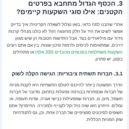
3. הכסף הגדול מתחבא בפרטים
הקטנים: אילו סוגי השקעות קיימים?
אחרי שהבנו למה כדאי, בואו נצלול לשאלה הקריטית: איך בדיוק
אפשר לשים את היד על חלק מהעוגה הזו? לא כולנו מנהלי קרנות
גידור עם מיליארדים בצד. אבל החדשות הטובות הן שיש מגוון
דרכים, שמתאימות לכיסים ולרמות סיכון שונות. בין אם אתם רוצים
השקעות משתלמות בסכומים מכובדים (200 אלף)
או מתחילים
בקטן, יש פתרון.
3.1. חברות תשתית ציבוריות: הגישה הקלה לשוק
הדרך הפשוטה ביותר להיכנס לעולם התשתיות היא לקנות מניות
של חברות שנסחרות בבורסה ופועלות בתחום. מדובר על חברות
חשמל, מים, גז, חברות שמפעילות כבישי אגרה, שדות תעופה, או
נמלים. היתרון הוא שזה נזיל וקל לקנייה ולמכירה. החיסרון? אתם
חשופים לסיכונים ספציפיים של חברה אחת, וכן, גם לתנודתיות
שוק המניות הכללית.