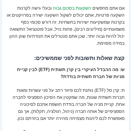
אם אתם מחפשים
השקעות בסכום גבוה
ובעלי גישה לקרנות
השקעה פרטיות, אתם יכולים לשקול השקעה ישירה בפרויקטים או
בקרנות שמשקיעות ישירות בתשתיות. זה דורש סכומי כסף
משמעותיים (מיליונים רבים), פחות נזיל, אבל פוטנציאל התשואה
יכול להיות גבוה יותר, שכן אתם מנטרלים את תנודתיות שוק ההון
במידה מסוימת.
קצת שאלות ותשובות לפני שממשיכים:
ש: מה ההבדל העיקרי בין קרן תשתית (ETF) לבין קניית
מניות של חברת תשתית בודדת?
ת: קרן סל (ETF) נותנת לכם פיזור רחב על פני עשרות ומאות
חברות תשתית שונות, מה שמקטין את הסיכון הספציפי לחברה
אחת. קניית מניה של חברה בודדת חושפת אתכם לסיכוניה
הספציפיים של אותה חברה (ניהול, רגולציה, תקלות), אך גם
מאפשרת לכם ליהנות מצמיחה מהירה יותר אם בחרתם נכון.