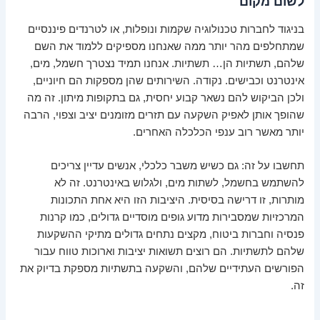
לשום מקום
בניגוד לחברות טכנולוגיה שקמות ונופלות, או לטרנדים פיננסיים
שמתחלפים מהר יותר ממה שאנחנו מספיקים ללמוד את השם
שלהם, תשתיות הן… תשתיות. אנחנו תמיד נצטרך חשמל, מים,
אינטרנט וכבישים. נקודה. השירותים שהן מספקות הם חיוניים,
ולכן הביקוש להם נשאר קבוע יחסית, גם בתקופות מיתון. זה מה
שהופך אותן לאפיק השקעה עם תזרים מזומנים יציב וצפוי, הרבה
יותר מאשר רוב ענפי הכלכלה האחרים.
תחשבו על זה: גם כשיש משבר כלכלי, אנשים עדיין צריכים
להשתמש בחשמל, לשתות מים, ולגלוש באינטרנט. זה לא
מותרות, זו דרישה בסיסית. היציבות הזו היא אחת התכונות
המרכזיות שמסבירות מדוע גופים מוסדיים גדולים, כמו קרנות
פנסיה וחברות ביטוח, מקצים נתחים גדולים מתיקי ההשקעות
שלהם לתשתיות. הם רוצים תשואות יציבות וארוכות טווח עבור
הפורשים העתידיים שלהם, והשקעה בתשתיות מספקת בדיוק את
זה.