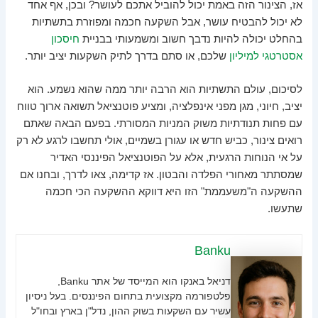
אז, הצינור הזה באמת יכול להוביל אתכם לעושר? ובכן, אף אחד
לא יכול להבטיח עושר, אבל השקעה חכמה ומפוזרת בתשתיות
בהחלט יכולה להיות נדבך חשוב ומשמעותי בבניית
חיסכון
אסטרטגי למיליון
שלכם, או סתם בדרך לתיק השקעות יציב יותר.
לסיכום, עולם התשתיות הוא הרבה יותר ממה שהוא נשמע. הוא
יציב, חיוני, מגן מפני אינפלציה, ומציע פוטנציאל תשואה ארוך טווח
עם פחות תנודתיות משוק המניות המסורתי. בפעם הבאה שאתם
רואים צינור, כביש חדש או עגורן בשמיים, אולי תחשבו לרגע לא רק
על אי הנוחות הרגעית, אלא על הפוטנציאל הפיננסי האדיר
שמסתתר מאחורי הפלדה והבטון. אז קדימה, צאו לדרך, ובחנו אם
ההשקעה ה"משעממת" הזו היא דווקא ההשקעה הכי חכמה
שתעשו.
Banku
דניאל באנקו הוא המייסד של אתר Banku,
פלטפורמה מקצועית בתחום הפיננסים. בעל ניסיון
עשיר עם השקעות בשוק ההון, נדל"ן בארץ ובחו"ל