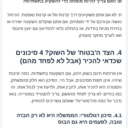
ש: האם צריך להיות מומחה כדי להשקיע בתשתיות?
ת: לא אם אתם משקיעים דרך קרנות סל או קרנות נאמנות. הניהול
נעשה עבורכם על ידי מומחים. אם אתם שוקלים השקעה ישירה או
בחירת מניות בודדות, אז בהחלט כדאי להתייעץ עם יועץ פיננסי
ו/או לערוך מחקר מעמיק.
4. הצד ה'בטוח' של השוק? 4 סיכונים
שכדאי להכיר (אבל לא לפחד מהם)
אין ארוחות חינם בשוק ההון, וגם השקעות בתשתיות, כמה יציבות
שיהיו, אינן חפות מסיכונים. אבל היי, הסיכון הוא חלק מהמשחק,
והמטרה היא להכיר אותו, להבין אותו, ולדעת איך לנהל אותו. זה
כמו בחיים: לא צריך לפחד מהגשם, צריך להצטייד במטרייה. בואו
נדבר על כמה מה"מטריות" שאתם צשריכים להחזיק.
4.1. סיכון רגולטורי: הממשלה היא לא רק חברה
טובה, לפעמים היא גם הבוס