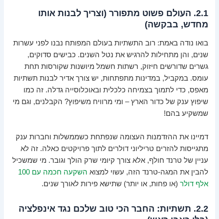
2.1. העולם פשוט מתפורר (וצריך לבנות אותו
מחדש, בבקשה)
בואו נודה באמת: רוב התשתיות בעולם המפותח נבנו לפני עשרות
שנים, והן מתחילות להרגיש את נטל השנים. כבישים סדוקים,
גשרים שדורשים חיזוק, רשתות חשמל מיושנות שקורסות תחת
עומס. במקביל, במדינות מתפתחות, יש צורך אדיר לבנות תשתיות
מאפס, כדי לתמוך בצמיחה כלכלית ובאוכלוסייה גדלה. זה כמו
שיפוץ ענק של כדור הארץ – ומי מרוויח משיפוץ? הקבלנים, וגם מי
שמשקיע בהם!
דמיינו את ההזדמנות העצומה שנפתחת כשממשלות וחברות ענק
מתגייסות להזרים טריליוני דולרים לתוך פרויקטים כאלה. זה לא
עניין של טרנד חולף, אלא צורך קיומי שרק הולך וגובר. מי שמשכיל
להבין את המגה-טרנד הזה, עשוי למצוא
השקעה חכמה עם 100
אלף דולר
(או פחות, או יותר) שתישא פירות לאורך שנים.
2.2. תשתיות: החבר הכי טוב שלכם נגד אינפלציה