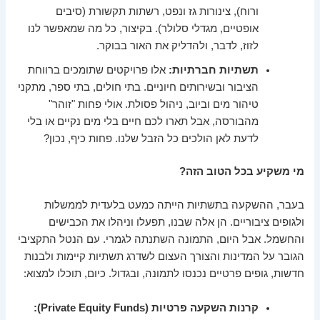
ורוח), צינורות גז ונפט, רשתות תקשורת (סיבים
אופטיים, מגדלי סלולר). בקיצור, כל מה שמאפשר לנו
לזוז, לדבר, ולהדליק את האור בבוקר.
תשתיות חברתיות:
אלו פרויקטים שתומכים ברווחת
הציבור ובשירותים חיוניים. בתי חולים, בתי ספר, מתקני
טיהור מים וביוב, ניהול פסולת. אולי פחות "זוהר"
מהבורסה, אבל תארו לכם חיים בלי מים נקיים או בלי
לדעת לאן הולכים כל הזבל שלנו. פחות כיף, נכון?
מי משקיע בכל הטוב הזה?
בעבר, ההשקעה בתשתיות הייתה כמעט בלעדית לממשלות
ולגופים ציבוריים. הן אלה שבנו, תפעלו וניהלו את הכבישים
והחשמל. אבל היום, התמונה השתנתה לגמרי. עם הנטל התקציבי
הגובר על המדינות והצורך העצום לשדרג תשתיות קיימות ולבנות
חדשות, גופים פרטיים נכנסו לתמונה, ובגדול. כיום, תוכלו למצוא:
קרנות השקעה פרטיות (Private Equity Funds):