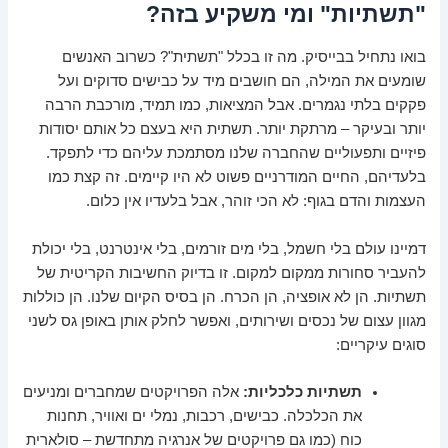
"תשתיות" ומי משקיע בזה?
בואו נתחיל בבייסיק. מה זו בכלל "תשתית"? כשרוב האנשים
שומעים את המילה, הם חושבים מיד על כבישים סדוקים ועל
פקקים בלתי נגמרים. אבל המציאות, כמו תמיד, מורכבת הרבה
יותר ובעיקר – מרתקת יותר. תשתית היא בעצם כל אותם יסודות
פיזיים ותפעוליים שהחברה שלנו מסתמכת עליהם כדי לתפקד.
בלעדיהם, החיים המודרניים פשוט לא היו קיימים. זה קצת כמו
העצמות והדם בגוף: לא הכי זוהר, אבל בלעדיו אין כלום.
דמיינו עולם בלי חשמל, בלי מים זורמים, בלי אינטרנט, בלי יכולת
להעביר סחורות ממקום למקום. זו בדיוק החשיבות הקריטית של
תשתיות. הן לא אופציה, הן הכרח. הן בסיס הקיום שלנו. הן כוללות
מגוון עצום של נכסים ושירותים, ואפשר לחלק אותן באופן גס לשני
סוגים עיקריים:
תשתיות כלכליות:
אלה הפרויקטים שמחברים ומניעים
את הכלכלה. כבישים, רכבות, נמלי ים ואוויר, תחנות
כוח (כמו גם פרויקטים של אנרגיה מתחדשת – סולארית