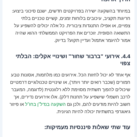
במיוחד בהשקעה ישירה בפרויקטים חדשים, ישנם סיכוני ביצוע:
חריגות תקציב, עיכובים בלוחות זמנים, קשיים טכניים בלתי
צפויים, או אפילו התנגדות ציבורית. כל אלה יכולים להשפיע על
התשואה הסופית. זוכרים את הפרויקט הממשלתי ההוא שהיה
אמור להיגמר אתמול ועדיין תקוע? בדיוק.
4.4. אירועי "ברבור שחור" ושינויי אקלים: הבלתי
צפוי
אף אחד לא יכול לחזות הכל. אירועים כמו מלחמות, אסונות טבע
חמורים (שכבר רואים יותר ויותר), או שינויים טכנולוגיים דרמטיים
שיכולים להפוך תשתית מסוימת ללא רלוונטית (לדוגמה, המעבר
לרכב חשמלי שישפיע על תחנות דלק). אלו אירועים נדירים, אך
חשוב להיות מודעים להם, ולכן גם
השקעה בנדל"ן בחו"ל
או פיזור
גיאוגרפי בתשתיות יכולה להיות הגיונית.
עוד שתי שאלות פיננסיות מעמיקות: