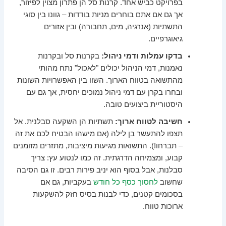
בפרויקט כביש אחד. קרנות סל הן פתרון מצוין לפיזור,
אך גם אם אתם בוחרים מניות בודדות – גוונו בין סוגי
התשתיות (אנרגיה, מים, תחבורה) ובין אזורים
גיאוגרפיים.
בדקו עמלות ודמי ניהול:
בקרנות סל ובקרנות
נאמנות, דמי הניהול יכולים "לאכול" נתח מהותי
מהתשואה בטווח הארוך. השוו בין האפשרויות השונות
ובחרו בקרן עם דמי ניהול נמוכים יחסית, אך גם עם
היסטוריית ביצועים טובה.
חשיבה לטווח ארוך:
תשתיות הן השקעה סבלנית. אל
תצפו להתעשר בן לילה (אם מישהו הבטיח לכם את זה
– תברחו!). התשואות מגיעות מיציבות, מתזרים מזומנים
קבוע, ומצמיחה הדרגתית. זה כמו לנטוע עץ: צריך
סבלנות, אבל בסוף הוא יניב פירות רבים. זו גם הסיבה
שחשוב
לחסוך כסף כל חודש
בעקביות, גם אם
בסכומים קטנים, כדי לבנות בסיס חזק להשקעות
ארוכות טווח.