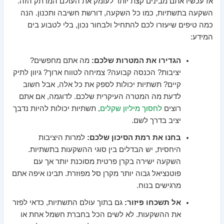
אז עכשיו אתם מבינים קצת יותר לעומק את העולם המרתק הזה.
השקעה בתשתיות, כמו כל השקעה, דורשת חשיבה ותכנון. הנה
כמה טיפים שיעזרו לכם להתחיל ולבחור נכון, בלי לטבוע בים
המידע:
הגדירו את המטרות שלכם:
מה אתם מחפשים?
יציבות? הכנסה קבועה? צמיחה לטווח ארוך? גיוון לתיק
קיים? תשתיות יכולות לספק את כל אלה, אבל חשוב
לדעת מה המטרה העיקרית שלכם. לדוגמה, אם אתם
רוצים
לחסוך מיליון שקלים
, תשתיות יכולות להיות נדבך
יציב בדרך לשם.
בחנו את רמת הסיכון שלכם:
למרות היציבות
היחסית, יש הבדלים בין סוגי ההשקעות בתשתיות.
השקעה ישירה בקרן פרטית מסוכנת יותר אך עם
פוטנציאל גבוה יותר מקרן סל מפוזרת. תבינו איפה אתם
מרגישים בנוח.
אל תשכחו פיזור:
גם בתוך עולם התשתיות, כדאי לפזר
את ההשקעות. לא לשים הכל בחברת חשמל אחת או