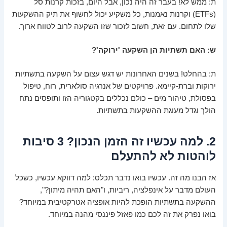
ת: ממש לא! בעבר זה היה נכון, אבל היום, בזכות קרנות סל
(ETFs) וקרנות נאמנות, כל משקיע יכול לחשוף את תיק ההשקעות
שלו לתחום. עם זאת, חשוב לזכור שזו השקעה לרוב לטווח ארוך.
ש: האם תשתיות הן השקעה 'ירוקה'?
ת: בהחלט! בשנים האחרונות יש דגש עצום על השקעה בתשתיות
ירוקות וברת-קיימא. פרויקטים של אנרגיה סולארית, רוח, טיפול
בפסולת, טיהור מים – כולם נכללים בקטגוריה הזו ותופסים נתח
הולך וגדל מעוגת ההשקעות בתשתיות.
2. למה עכשיו זה הזמן הנכון? 3 סיבות
לוהטות לא להתעלם
אז הבנו מה זה. עכשיו בואו נדבר תכלס: למה דווקא עכשיו, כשכל
העולם מדבר על אינפלציה, ריביות, ו"האם תהיה מיתון?",
ההשקעה בתשתיות הופכת להיות אופציה אטרקטיבית במיוחד?
בואו נפרק את זה לכם כמו פאזל פיננסי מהנה במיוחד.