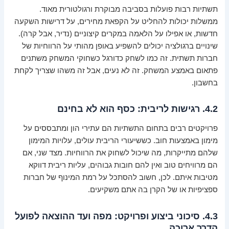
תשתיות רבות פועלות בסביבה מבוקרת ורגולטורית מאוד.
ממשלות יכולות להחליט על הקפאת מחירים, על דרישות השקעה
חדשות, או אפילו על הלאמה במקרים קיצוניים (נדיר, אבל קרה).
שינויים ברגולציה יכולים להשפיע באופן מהותי על הרווחיות של
חברות תשתית. זה כמו לשחק כדורגל כשחוקי המשחק משתנים
פתאום באמצע המשחק. זה לא נעים, אבל זה משהו שצריך לקחת
בחשבון.
4.2. רגישות לריבית: כסף הוא לא בחינם
פרויקטים רבים בתחום התשתיות הם עתירי הון ומתבססים על
מימון באמצעות חוב. כששיעורי הריבית עולים, עלויות המימון
שלהם מתייקרות, מה שיכול לשחוק את הרווחיות. מצד שני, אם
הם מרוויחים טוב ואין להם חובות גבוהים, עליות ריבית דווקא
מטיבות איתם. לכן, חשוב להסתכל על רמת המינוף של חברות
ספציפיות או של הקרן בה אתם משקיעים.
4.3. סיכוני ביצוע ופרויקט: מפה ועד ההוצאה לפועל
הדרך ארוכה