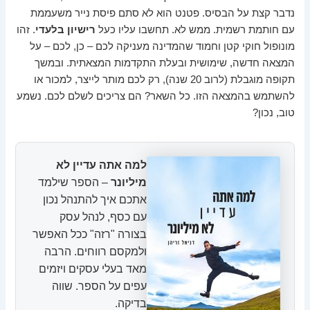
נדבר קצת על הבסיס. פטנט הוא לא סתם פיסת נייר משעממת
עם חותמת רשמית. ממש לא. תחשבו עליו כעל
רישיון בלעדי
. זהו
מונופול חוקי קטן וחמוד שהמדינה מעניקה לכם – כן, לכם – על
המצאה חדשה, שימושית ובעלת התקדמות המצאתית. ובמשך
תקופה מוגבלת (לרוב 20 שנה), רק לכם מותר לייצר, למכור או
להשתמש בהמצאה הזו. כל השאר? הם צריכים לשלם לכם. נשמע
טוב, נכון?
למה אתה עדיין לא
מיליונר
– הספר שילמד
אתכם איך להתנהל נכון
עם כסף, לנהל עסק
בצורה "רזה" ככל האפשר
ולמקסם רווחים. הרבה
מאד בעלי עסקים ויזמים
עפים על הספר. שווה
בדיקה.