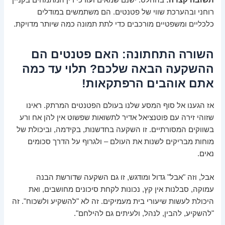
תשובה קצרה:
בהחלט. ישנם שמאים ועורכי דין המתמחים בקניין
רוחני ובהערכת שווי של פטנטים. הם משתמשים במודלים
כלכליים ומשפטיים מורכבים כדי לתת תמונה כמה שיותר מדויקת.
השורה התחתונה: האם פטנטים הם
ההשקעה הבאה שלכם? תלוי עד כמה
אתם אוהבים הרפתקאות!
אז הגענו אל סוף המסע שלנו בעולם הפטנטים המרתק. ראינו
שזוהי זירה עם פוטנציאל אדיר לתשואות שפשוט אין להן אח ורע
בשווקים המסורתיים. זו השקעה בחדשנות, בקידמה, וביכולת של
מוחות מבריקים לשנות את העולם – ולגרוף על הדרך סכומים
נאים.
אבל, וזה "אבל" גדול ומודגש, זו גם השקעה שדורשת הבנה
עמוקה, סבלנות אין קץ, נכונות לקחת סיכונים מחושבים, ואת
היכולת לעשות שיעורי בית מעמיקים. זה לא "להשקיע ולשכוח". זה
"להשקיע, להבין, לנהל, ולעיתים גם להילחם".