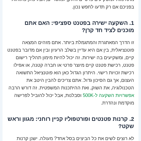
בפניכם אם רק תדעו לחפש נכון.
1. השקעה ישירה בפטנט ספציפי: האם אתם
מוכנים לציד חד קרן?
זו הדרך המאתגרת והמתגמלת ביותר. אתם מזהים המצאה
פוטנציאלית, בין אם היא עדיין בשלב הרעיון ובין אם מדובר בפטנט
קיים, ומשקיעים בה ישירות. זה יכול להיות מימון תהליך רישום
פטנט, רכישת פטנט קיים מיוצר פרטי או חברה קטנה, או אפילו
רכישת זכויות רישוי. היתרון הגדול כאן הוא פוטנציאל התשואה
העצום, אך גם הסיכון גדול. אתם צריכים להבין היטב את
הטכנולוגיה, את השוק, ואת ההיתכנות המשפטית. זה דורש הרבה
אפשרויות השקעה ל-500K
וסבלנות, אבל יכול להוביל לפרישה
מוקדמת ונהדרת.
2. קרנות פטנטים ופורטפוליו קניין רוחני: מגוון וראש
שקט?
לא רוצים לשים את כל הביצים בסל אחד? מעולה. ישנן קרנות