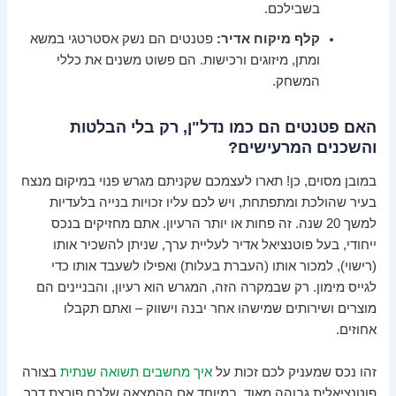
בשבילכם.
קלף מיקוח אדיר:
פטנטים הם נשק אסטרטגי במשא
ומתן, מיזוגים ורכישות. הם פשוט משנים את כללי
המשחק.
האם פטנטים הם כמו נדל"ן, רק בלי הבלטות
והשכנים המרעישים?
במובן מסוים, כן! תארו לעצמכם שקניתם מגרש פנוי במיקום מנצח
בעיר שהולכת ומתפתחת, ויש לכם עליו זכויות בנייה בלעדיות
למשך 20 שנה. זה פחות או יותר הרעיון. אתם מחזיקים בנכס
ייחודי, בעל פוטנציאל אדיר לעליית ערך, שניתן להשכיר אותו
(רישוי), למכור אותו (העברת בעלות) ואפילו לשעבד אותו כדי
לגייס מימון. רק שבמקרה הזה, המגרש הוא רעיון, והבניינים הם
מוצרים ושירותים שמישהו אחר יבנה וישווק – ואתם תקבלו
אחוזים.
זהו נכס שמעניק לכם זכות על
איך מחשבים תשואה שנתית
בצורה
פוטנציאלית גבוהה מאוד, במיוחד אם ההמצאה שלכם פורצת דרך.