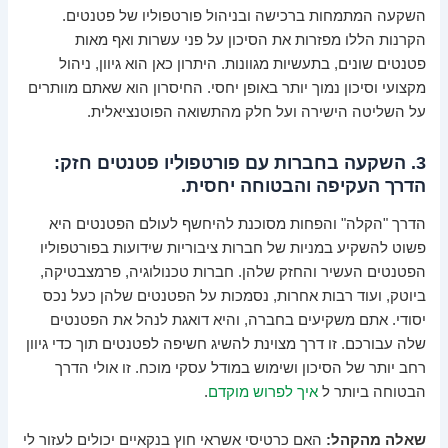
השקעה המתמחות ברכישה ובניהול פורטפוליו של פטנטים.
הקרנות הללו מפזרות את הסיכון על פני עשרות ואף מאות
פטנטים שונים, בתעשיות מגוונות. היתרון כאן הוא גיוון, ניהול
מקצועי וסיכון נמוך יותר באופן יחסי. החיסרון הוא שאתם מוותרים
על השליטה הישירה ועל חלק מהתשואה הפוטנציאלית.
3. השקעה בחברות עם פורטפוליו פטנטים חזק:
הדרך העקיפה והבטוחה יחסית.
הדרך "הקלה" והפחות מסוכנת להיחשף לעולם הפטנטים היא
פשוט להשקיע במניות של חברות ציבוריות שידועות בפורטפוליו
הפטנטים העשיר והחזק שלהן. חברות טכנולוגיה, פרמצבטיקה,
ביוטק, ועוד רבות אחרות, נסמכות על הפטנטים שלהן כעל נכס
יסודי. אתם משקיעים בחברה, והיא דואגת לנהל את הפטנטים
שלה עבורכם. זו דרך מצוינת להשיג חשיפה לפטנטים תוך כדי גיוון
רחב יותר של הסיכון ושימוש במודל עסקי מוכח. זו אולי הדרך
הבטוחה ביותר ל
איך לפרוש מוקדם
.
שאלה מהקהל:
האם כרטיסי אשראי חוץ בנקאיים יכולים לעזור לי