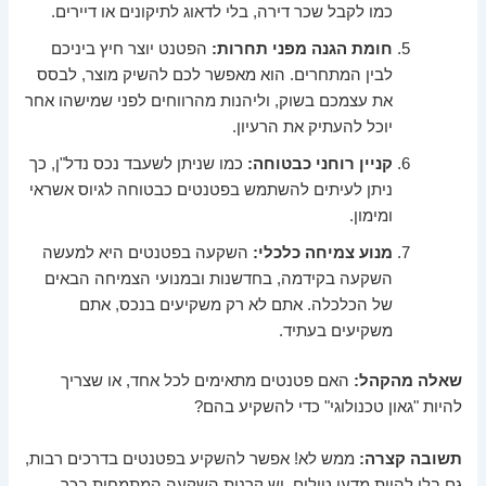
כמו לקבל שכר דירה, בלי לדאוג לתיקונים או דיירים.
חומת הגנה מפני תחרות:
הפטנט יוצר חיץ ביניכם
לבין המתחרים. הוא מאפשר לכם להשיק מוצר, לבסס
את עצמכם בשוק, וליהנות מהרווחים לפני שמישהו אחר
יוכל להעתיק את הרעיון.
קניין רוחני כבטוחה:
כמו שניתן לשעבד נכס נדל"ן, כך
ניתן לעיתים להשתמש בפטנטים כבטוחה לגיוס אשראי
ומימון.
מנוע צמיחה כלכלי:
השקעה בפטנטים היא למעשה
השקעה בקידמה, בחדשנות ובמנועי הצמיחה הבאים
של הכלכלה. אתם לא רק משקיעים בנכס, אתם
משקיעים בעתיד.
שאלה מהקהל:
האם פטנטים מתאימים לכל אחד, או שצריך
להיות "גאון טכנולוגי" כדי להשקיע בהם?
תשובה קצרה:
ממש לא! אפשר להשקיע בפטנטים בדרכים רבות,
גם בלי להיות מדען טילים. יש קרנות השקעה המתמחות בכך,