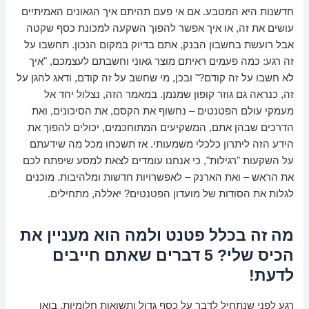
חדשנות היא המטבע. אם אי פעם תהיתם איך הגאונים האמיתיים
עושים את זה, או איך אפשר להפוך השקעה למכונת כסף שקטה
אבל רועשת בחשבון הבנק, אתם בדיוק במקום הנכון. תחשבו על
זה רגע: כמה פעמים ראיתם מוצר גאוני וחשבתם לעצמכם, "איך
לא חשבו על זה קודם?" ובכן, מי שחשב על זה קודם, ודאג להגן על
זה, כנראה גם גוזר קופון שמנמן. במאמר הזה, נצלול יחד אל
מעמקי עולם הפטנטים – נחשוף את הקסם, את הסיכונים, ואת
הדרכים שבהן אתם, המשקיעים המתוחכמים, יכולים להפוך את
הידע הזה ליתרון כלכלי משמעותי. אז תשכחו מכל מה שידעתם
על השקעות "רגילות", כי אנחנו עומדים לצאת למסע שיפתח לכם
את הראש – ואת הארנק – לאפשרויות חדשות ומלהיבות. מוכנים
לגלות את הסודות של מועדון הפטנטים? יאללה, מתחילים.
מה זה בכלל פטנט ולמה הוא מעניין את
הכיס שלי? 5 דברים שאתם חייבים
לדעת!
רגע לפני שנתחיל לדבר על כסף גדול ותשואות חלומיות, בואו