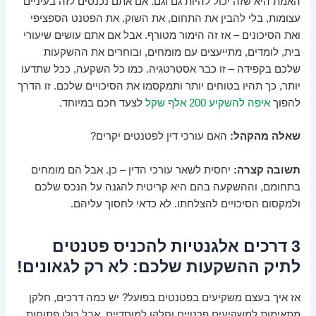
האמת היא שזה יכול להיות גם וגם. אם אתם נכנסים לזה בעיניים
עצומות, בלי להבין את התחום, את השוק, את הפטנט הספציפי
ואת הסיכונים – אז זה הימור מטורף. אבל אם אתם עושים שיעורי
בית, לומדים, מתייעצים עם מומחים, ובוחרים את ההשקעות
שלכם בקפידה – זו כבר אסטרטגיה. כמו כל השקעה, ככל שתדעו
יותר, כך תהיו בטוחים יותר ותמקסמו את הסיכויים שלכם. זו הדרך
להפוך
איפה להשקיע 200 אלף שקל
לצעד חכם במיוחד.
שאלה מהקהל:
האם עורכי דין לפטנטים יקרים?
תשובה קצרה:
יחסית לשאר עורכי הדין – כן. אבל הם מומחים
בתחומם, וההשקעה בהם היא קריטית להגנה על הנכס שלכם
ולמקסום הסיכויים להצלחתו. לא כדאי לחסוך עליהם.
3 דרכים אלגנטיות להכניס פטנטים
לתיק ההשקעות שלכם: לא רק לגאונים!
אז איך בעצם משקיעים בפטנטים בפועל? יש כמה דרכים, חלקן
מתאימות למשקיעים פרטיים וחלקן למוסדיים, אבל כולן פתוחות