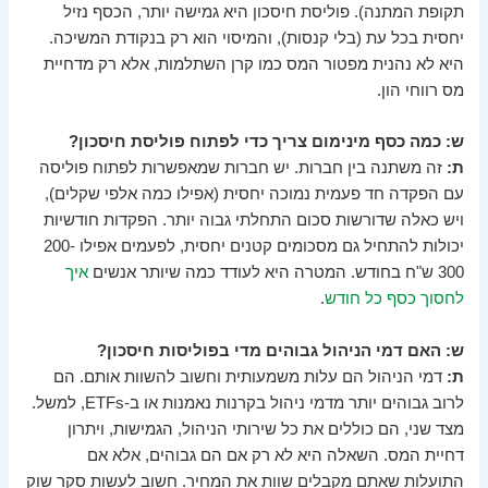
תקופת המתנה). פוליסת חיסכון היא גמישה יותר, הכסף נזיל
יחסית בכל עת (בלי קנסות), והמיסוי הוא רק בנקודת המשיכה.
היא לא נהנית מפטור המס כמו קרן השתלמות, אלא רק מדחיית
מס רווחי הון.
ש: כמה כסף מינימום צריך כדי לפתוח פוליסת חיסכון?
ת:
זה משתנה בין חברות. יש חברות שמאפשרות לפתוח פוליסה
עם הפקדה חד פעמית נמוכה יחסית (אפילו כמה אלפי שקלים),
ויש כאלה שדורשות סכום התחלתי גבוה יותר. הפקדות חודשיות
יכולות להתחיל גם מסכומים קטנים יחסית, לפעמים אפילו 200-
300 ש"ח בחודש. המטרה היא לעודד כמה שיותר אנשים
איך
לחסוך כסף כל חודש
.
ש: האם דמי הניהול גבוהים מדי בפוליסות חיסכון?
ת:
דמי הניהול הם עלות משמעותית וחשוב להשוות אותם. הם
לרוב גבוהים יותר מדמי ניהול בקרנות נאמנות או ב-ETFs, למשל.
מצד שני, הם כוללים את כל שירותי הניהול, הגמישות, ויתרון
דחיית המס. השאלה היא לא רק אם הם גבוהים, אלא אם
התועלות שאתם מקבלים שוות את המחיר. חשוב לעשות סקר שוק