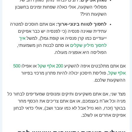
מגוון אפיקים:
רוצים לבחור מתוך מגוון רחב של
מסלולי השקעה, אולי כאלה שפחות זמינים בחשבון
השקעות רגיל?
לחסוך לטווח בינוני-ארוך:
אם אתם חוסכים למטרה
עתידית שאינה פנסיה (כי לפנסיה יש כבר אפיקים
ייעודיים כמו קרן פנסיה או קופת גמל), למשל
איך
לחסוך מיליון שקלים
או סתם לבנות הון משמעותי,
הפוליסה היא אופציה מעולה.
אם אתם מתלבטים איפה להשקיע
200 אלף שקל
או אפילו
500
אלף שקל
, פוליסת חיסכון יכולה להיות פתרון מרכזי בפיזור
ההשקעות שלכם.
מצד שני, אם אתם משקיעים ותיקים ומנוסים שמעדיפים לבחור כל
מניה וכל אג"ח בעצמכם, או אם אתם צריכים את הכסף מחר
בבוקר (זכרו, הוא נזיל אבל לא כמו עובר ושב), אולי כדאי לבחון
אפיקים אחרים או לשלב.