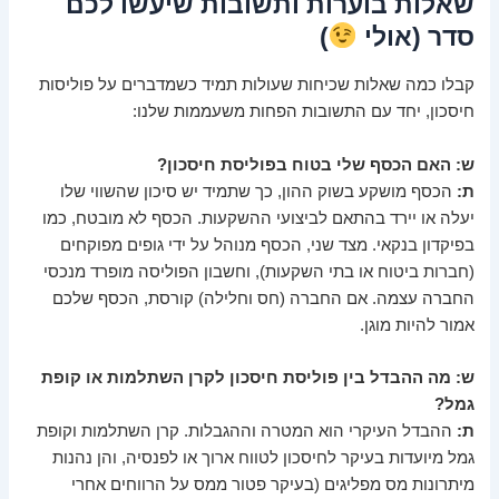
שאלות בוערות ותשובות שיעשו לכם
סדר (אולי
)
קבלו כמה שאלות שכיחות שעולות תמיד כשמדברים על פוליסות
חיסכון, יחד עם התשובות הפחות משעממות שלנו:
ש: האם הכסף שלי בטוח בפוליסת חיסכון?
ת:
הכסף מושקע בשוק ההון, כך שתמיד יש סיכון שהשווי שלו
יעלה או יירד בהתאם לביצועי ההשקעות. הכסף לא מובטח, כמו
בפיקדון בנקאי. מצד שני, הכסף מנוהל על ידי גופים מפוקחים
(חברות ביטוח או בתי השקעות), וחשבון הפוליסה מופרד מנכסי
החברה עצמה. אם החברה (חס וחלילה) קורסת, הכסף שלכם
אמור להיות מוגן.
ש: מה ההבדל בין פוליסת חיסכון לקרן השתלמות או קופת
גמל?
ת:
ההבדל העיקרי הוא המטרה וההגבלות. קרן השתלמות וקופת
גמל מיועדות בעיקר לחיסכון לטווח ארוך או לפנסיה, והן נהנות
מיתרונות מס מפליגים (בעיקר פטור ממס על הרווחים אחרי