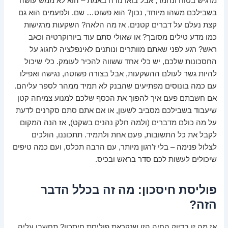
מרגיש בטוח ונחמד, אבל בואו נודה באמת – הוא לא ממש עושה
בשבילכם משהו מיוחד, נכון? הוא פשוט… שם. ולפעמים הוא גם
קצת נעלם על דברים קטנים. אז מה הלאה? השקעות מרגישות
כמו מדע טילים מסובך? או שאולי סתם עוד ביורוקרטיה וכאב
ראש? רגע לפני שאתם מוותרים ונותנים לאינפלציה לחגוג על
החסכונות שלכם, יש כלי אחד ששווה להכיר לעומק. כלי שיכול
להיות גשר לעולם ההשקעות, אבל בצורה פשוטה, נגישה ואפילו
עם כמה בונוסים מפתיעים שהבנק לא תמיד ממהר לספר עליהם.
אם חשבתם פעם איך להפוך את הכסף שלכם למנוע צמיחה קטן
שיעבוד בשבילכם מסביב לשעון, או אם אתם סתם סקרנים לדעת
על מה כולם מדברים (ולמה חלק נהנים בשקט), אז הנה המקום
לקבל את כל התשובות, פעם אחת ולתמיד. תתכוננו, הולכים
לצלול פנימה – בלי ז'רגון מיותר, עם הרבה תכלס, ועם כמה טיפים
שיכולים לעשות לכם סדר בראש ובכיס.
פוליסת חיסכון: מה זה בכלל הדבר
הזה?
אז מה זו בדיוק החיה הזו שנקראת פוליסת חיסכון? תחשבו עליה