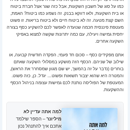
כמו על סוג של חשבון השקעות, אבל כזה שגר אצל חברת ביטוח
או בית השקעות, ולאו דווקא בבנק. זה נשמע כמו ביטוח? האמת,
השם קצת מטעה. זה לא ביטוח חיים ולא ביטוח בריאות. זו פשוט
מעטפת פיננסית חכמה שנועדה לאפשר לכם להשקיע כסף בצורה
יחסית גמישה ויעילה, עם כמה יתרונות שקשה למצוא באפיקי
השקעה אחרים.
אתם מפקידים כסף – סכום חד פעמי, הפקדה חודשית קבועה, או
שילוב של שניהם. הכסף הזה מושקע במסלולי השקעה שאתם
בוחרים (נדבר על זה בהמשך, יש שם מגוון שמסחרר את הראש),
והמטרה היא שהוא יצבור תשואות ופשוט… יגדל. כן, כזה פשוט.
המעטפת של הפוליסה נותנת לכם גמישות עצומה בניהול הכסף
וההשקעות.
למה אתה עדיין לא
מיליונר
– הספר שילמד
אתכם איך להתנהל נכון