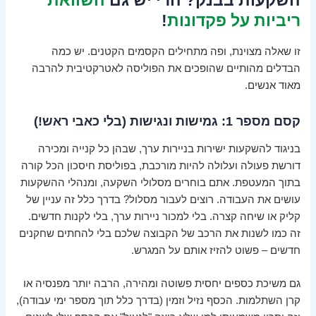
השקעות בבנק? הרי יש גם
השוואת
ריביות על פקדונות
!
זו שאלה מצוינת, ופה מתחילים הקסמים הקטנים. יש כמה
הבדלים מהותיים שהופכים את הפוליסה לאטרקטיבית להרבה
מאוד אנשים.
קסם מספר 1: גמישות ונגישות (בלי כאבי ראש!)
בניגוד להשקעות ישירות בניירות ערך, שבהן כל קנייה ומכירה
דורשת פעולה ועלולה להיות מורכבת, בפוליסת חיסכון הכל קורה
בתוך המעטפת. אתם בוחרים מסלולי השקעה, ומנהלי ההשקעות
עושים את העבודה. רוצים לעבור מסלול? בדרך כלל זה עניין של
קליק או שיחה קצרה. בלי למכור ניירות ערך, בלי לקנות חדשים.
זה כמו לשנות את הרכב של הקבוצה שלכם בלי להחתים שחקנים
חדשים – פשוט להזיז אותם על המגרש.
גם משיכת כספים יחסית פשוטה ומהירה, הרבה יותר מפנסיה או
קרן השתלמות. הכסף נזיל וזמין (בדרך כלל תוך מספר ימי עבודה),