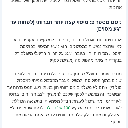
וזה יתרון משמעותי למי שלא רוצה "לנעול" את הכסף שלו לשנים
ארוכות.
קסם מספר 2: מיסוי קצת יותר חברותי (לפחות עד
רגע מסוים)
אחד היתרונות הגדולים ביותר, במיוחד למשקיעים אקטיביים או
למי שרוצה גמישות במסלולים, הוא נושא המיסוי. בפוליסת
חיסכון, מס רווחי הון בגובה 25% על הרווח הריאלי משולם רק
בנקודת היציאה מהפוליסה (משיכת כסף).
מה זה אומר בפועל? שבזמן שהכסף שלכם עובר בין מסלולים
שונים בתוך הפוליסה (למשל, מעבר ממסלול מנייתי למסלול
סולידי), אתם לא משלמים מס רווחי הון באותו רגע. המס נדחה עד
המשיכה. זה מאפשר לכסף שלכם להמשיך ולצבור רווחים "ברוטו"
לאורך זמן, מה שיכול לעשות הבדל משמעותי בתשואה הכוללת
לאורך שנים. זה כמו להשקיע
100 אלף דולר
ולדעת שהמדינה לא
באה לקחת את החלק שלה מהרווחים עד שבאמת הוצאת את
הכסף.