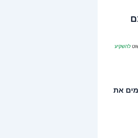
ם
שוט
להשקיע
 שמים את