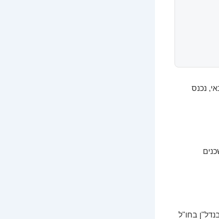
י, נכנס
כנים
נדל"ן בחו"ל