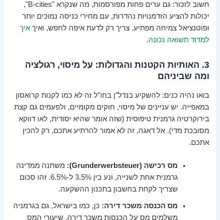
חשוב לזכור: גם ערים פחות מפורסמות, מה שנקרא "B-cities",
יכולות להציע הזדמנויות נהדרות, עם מחירי כניסה נמוכים יותר
ופוטנציאל צמיחה מפתיע. צריך רק לדעת איפה לחפש, ואיך
איך
למדוד תשואה נכונה
.
3. האותיות הקטנות והגדולות: על מיסוי, רגולציה
ומה שביניהם
בואו נהיה כנים: להשקיע בנדל"ן בחו"ל זה לא כמו לקנות קרואסון
במאפייה. יש עניינים של מיסוי, חוקים מקומיים, ולפעמים גם קצת
בירוקרטיה גרמנית טיפוסית (שזה אומר שהיא יסודית, לאו דווקא
מסובכת מדי). אל דאגה, זה לא אמור להרתיע אתכם, רק להכין
אתכם.
מס רכישה (Grunderwerbsteuer):
משתנה ממדינה
גרמנית אחת לשנייה, ונע בין 3.5% ל-6.5%. זהו סכום
שצריך לקחת בחשבון בתכנון ההשקעה.
מס הכנסה משכר דירה:
כן, כמו בישראל, גם בגרמניה
משלמים מס על הכנסות משכר דירה. שיעורי המס