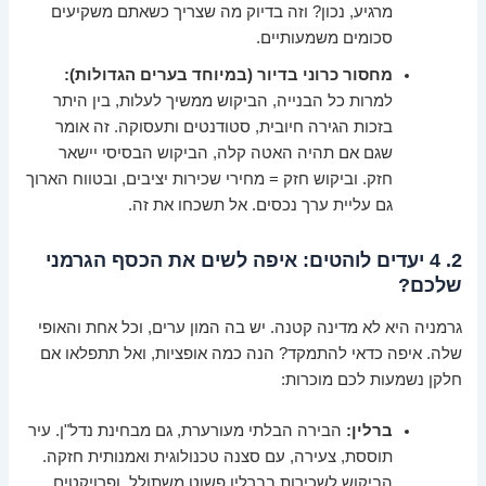
מרגיע, נכון? וזה בדיוק מה שצריך כשאתם משקיעים
סכומים משמעותיים.
מחסור כרוני בדיור (במיוחד בערים הגדולות):
למרות כל הבנייה, הביקוש ממשיך לעלות, בין היתר
בזכות הגירה חיובית, סטודנטים ותעסוקה. זה אומר
שגם אם תהיה האטה קלה, הביקוש הבסיסי יישאר
חזק. וביקוש חזק = מחירי שכירות יציבים, ובטווח הארוך
גם עליית ערך נכסים. אל תשכחו את זה.
2. 4 יעדים לוהטים: איפה לשים את הכסף הגרמני
שלכם?
גרמניה היא לא מדינה קטנה. יש בה המון ערים, וכל אחת והאופי
שלה. איפה כדאי להתמקד? הנה כמה אופציות, ואל תתפלאו אם
חלקן נשמעות לכם מוכרות:
ברלין:
הבירה הבלתי מעורערת, גם מבחינת נדל"ן. עיר
תוססת, צעירה, עם סצנה טכנולוגית ואמנותית חזקה.
הביקוש לשכירות בברלין פשוט משתולל, ופרויקטים