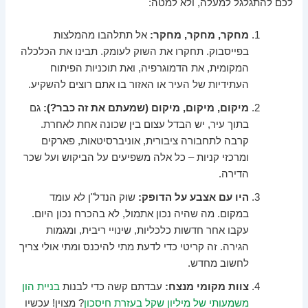
לכם להתגלגל למעלה, ולא למטה:
מחקר, מחקר, מחקר:
אל תתלהבו מהמלצות
בפייסבוק. תחקרו את השוק לעומק. תבינו את הכלכלה
המקומית, את הדמוגרפיה, ואת תוכניות הפיתוח
העתידיות של העיר או האזור בו אתם רוצים להשקיע.
מיקום, מיקום, מיקום (שמעתם את זה כבר?):
גם
בתוך עיר, יש הבדל עצום בין שכונה אחת לאחרת.
קרבה לתחבורה ציבורית, אוניברסיטאות, פארקים
ומרכזי קניות – כל אלה משפיעים על הביקוש ועל שכר
הדירה.
היו עם אצבע על הדופק:
שוק הנדל"ן לא עומד
במקום. מה שהיה נכון אתמול, לא בהכרח נכון היום.
עקבו אחר חדשות כלכליות, שינויי ריבית, ומגמות
הגירה. זה קריטי כדי לדעת מתי להיכנס ומתי אולי צריך
לחשוב מחדש.
צוות מקומי מנצח:
עבדתם קשה כדי לבנות
בניית הון
משמעותי של מיליון שקל בעזרת חיסכון
? מצוין! עכשיו