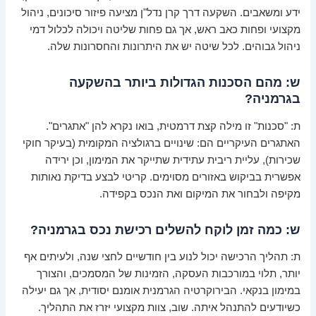
ידע ומשאבים. השקעה דרך קרן נדל"ן מציעה פיזור סיכונים, ניהול
מקצועי ופחות כאב ראש, אך גם פחות שליטה ויכולה לכלול דמי
ניהול גבוהים. לכל שיטה יש את היתרונות והחסרונות שלה.
ש: מהם הסכנות הגדולות ביותר בהשקעה
בגרמניה?
ת: "סכנות" זו מילה קצת דרמטית, בואו נקרא להן "אתגרים".
האתגרים העיקריים הם: שינויים ברגולציה המקומית (בעיקר חוקי
שכירות), עליית ריבית עתידית שתייקר את המימון, וכן ירידה
אפשרית בביקוש באזורים מסוימים. קריטי לבצע בדיקת נאותות
מקיפה ולבחור את המיקום ואת הנכס בקפידה.
ש: כמה זמן לוקח להשלים רכישת נכס בגרמניה?
ת: תהליך הרכישה יכול לנוע בין חודשיים לחצי שנה, ולעיתים אף
יותר, תלוי במורכבות העסקה, הזמינות של המסמכים, והצורך
במימון בנקאי. הבירוקרטיה הגרמנית אומנם יסודית, אך גם יעילה
כשיודעים להתנהל איתה. שוב, צוות מקצועי יזרז את התהליך.