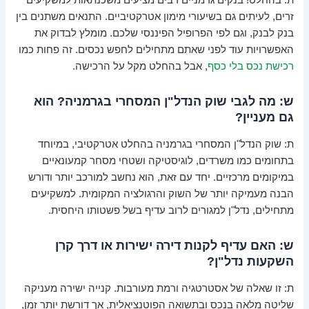
ת: בהחלט! בנקים גרמניים רבים מציעים משכנתאות למשקיעים
זרים, לעיתים גם בשיעורי מימון אטרקטיביים. התנאים משתנים בין
בנק לבנק, וגם לפי הפרופיל הפיננסי שלכם. מומלץ לבדוק את
האפשרויות עוד לפני שאתם מתחילים לחפש נכסים. זה פחות כמו
רכישת נכס בלי כסף
, אבל בהחלט מקל על הרכישה.
ש: מה לגבי שוק הנדל"ן המסחרי בגרמניה? הוא
גם מעניין?
ת: שוק הנדל"ן המסחרי בגרמניה בהחלט אטרקטיבי, במיוחד
בתחומים כמו משרדים, לוגיסטיקה ושטחי מסחר קמעונאיים
במיקומים מרכזיים. יחד עם זאת, הוא נחשב למורכב יותר ודורש
הבנה מעמיקה יותר של השוק והרגולציה המקומית. למשקיעים
מתחילים, נדל"ן למגורים לרוב עדיף בשל פשטותו היחסית.
ש: האם עדיף לקנות דירה ישירות או דרך קרן
השקעות נדל"ן?
ת: זו שאלה של אסטרטגיה ורמת מעורבות. קנייה ישירה מעניקה
שליטה מלאה בנכס ובתשואה הפוטנציאלית, אך דורשת יותר זמן,