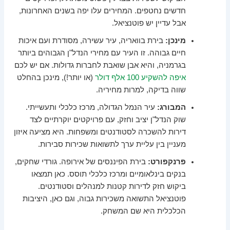
חדשים נחטפים. המחירים עלו יפה בשנים האחרונות,
אבל עדיין יש פוטנציאל.
מינכן:
בירת בוואריה, עיר עשירה, מסודרת ועם איכות
חיים גבוהה. זו העיר עם מחירי הנדל"ן הגבוהים ביותר
בגרמניה, והיא אבן שואבת לחברות גדולות. אם יש לכם
איפה להשקיע 100 אלף דולר
(או יותר!), מינכן בהחלט
שווה בדיקה, למרות מחיריה.
המבורג:
עיר הנמל הגדולה, מרכז כלכלי ותעשייתי.
שוק הנדל"ן יציב וחזק, עם פרויקטים יוקרתיים לצד
דירות להשכרה לסטודנטים ומשפחות. היא מציעה איזון
מעניין בין עליית ערך לתשואות שכירות סבירות.
פרנקפורט:
בירת הפיננסים של אירופה. גורדי שחקים,
בנקים בינלאומיים ומרכז כלכלי תוסס. כאן תמצאו
ביקוש חזק לדירות קטנות למנהלים וסטודנטים.
פוטנציאל התשואה משכירות גבוה, וגם כאן, היציבות
הכלכלית היא שם המשחק.