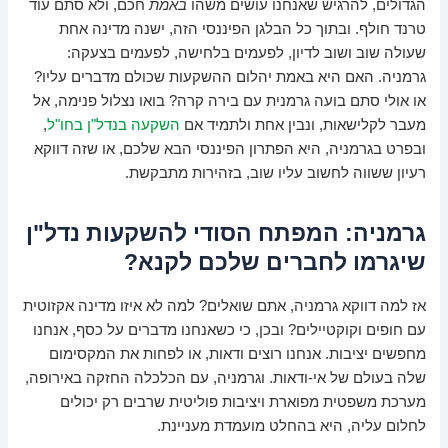
הגדולים, להרגיש שאנחנו עושים משהו
באמת
חכם, ולא סתם עוד
טרנד חולף. ובתוך כל הבלגן הפיננסי הזה, ישנה מדינה אחת
שעולה שוב ושוב לדיון, לפעמים בלחישה, לפעמים בצעקה:
גרמניה. האם היא באמת יהלום ההשקעות שכולם מדברים עליו?
או אולי סתם בועה גרמנית עם בירה קרה? בואו נצלול פנימה, אל
מעבר לקלישאות, ונבין אחת ולתמיד אם
השקעה בנדל"ן בחו"ל
,
ובפרט בגרמניה, היא הפתרון הפיננסי הבא שלכם, או שזה דווקא
רעיון ששווה לחשוב עליו שוב, בזהירות מתבקשת.
גרמניה: המפתח הסודי להשקעות נדל"ן
שיגרמו לחברים שלכם לקנא?
אז למה דווקא גרמניה, אתם שואלים? למה לא איזו מדינה אקזוטית
עם חופים וקוקטיילים? ובכן, כי כשאנחנו מדברים על כסף, אנחנו
מחפשים יציבות. אנחנו רוצים ודאות, או לפחות את המקסימום
שלה בעולם של אי-ודאות. וגרמניה, עם הכלכלה החזקה באירופה,
מערכת משפטית מפוארת ויציבות פוליטית שרבים רק יכולים
לחלום עליה, היא בהחלט מועמדת מעניינת.