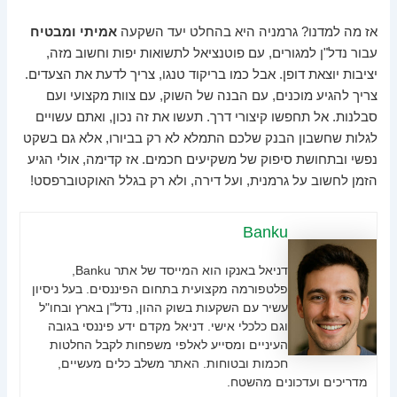
אז מה למדנו? גרמניה היא בהחלט יעד השקעה
אמיתי ומבטיח
עבור נדל"ן למגורים, עם פוטנציאל לתשואות יפות וחשוב מזה,
יציבות יוצאת דופן. אבל כמו בריקוד טנגו, צריך לדעת את הצעדים.
צריך להגיע מוכנים, עם הבנה של השוק, עם צוות מקצועי ועם
סבלנות. אל תחפשו קיצורי דרך. תעשו את זה נכון, ואתם עשויים
לגלות שחשבון הבנק שלכם התמלא לא רק בביורו, אלא גם בשקט
נפשי ובתחושת סיפוק של משקיעים חכמים. אז קדימה, אולי הגיע
הזמן לחשוב על גרמנית, ועל דירה, ולא רק בגלל האוקטוברפסט!
Banku
דניאל באנקו הוא המייסד של אתר Banku,
פלטפורמה מקצועית בתחום הפיננסים. בעל ניסיון
עשיר עם השקעות בשוק ההון, נדל"ן בארץ ובחו"ל
וגם כלכלי אישי. דניאל מקדם ידע פיננסי בגובה
העיניים ומסייע לאלפי משפחות לקבל החלטות
חכמות ובטוחות. האתר משלב כלים מעשיים,
מדריכים ועדכונים מהשטח.