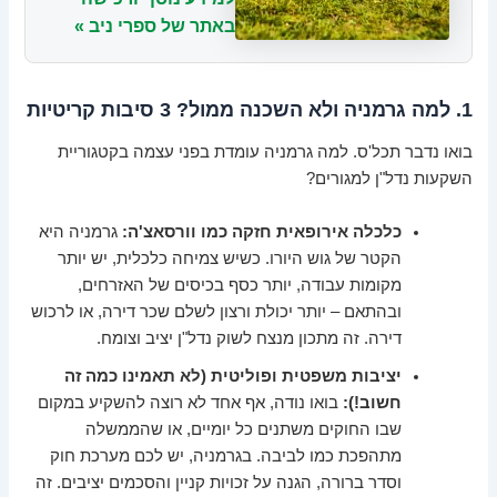
באתר של ספרי ניב »
1. למה גרמניה ולא השכנה ממול? 3 סיבות קריטיות
בואו נדבר תכל'ס. למה גרמניה עומדת בפני עצמה בקטגוריית
השקעות נדל"ן למגורים?
כלכלה אירופאית חזקה כמו וורסאצ'ה:
גרמניה היא
הקטר של גוש היורו. כשיש צמיחה כלכלית, יש יותר
מקומות עבודה, יותר כסף בכיסים של האזרחים,
ובהתאם – יותר יכולת ורצון לשלם שכר דירה, או לרכוש
דירה. זה מתכון מנצח לשוק נדל"ן יציב וצומח.
יציבות משפטית ופוליטית (לא תאמינו כמה זה
חשוב!):
בואו נודה, אף אחד לא רוצה להשקיע במקום
שבו החוקים משתנים כל יומיים, או שהממשלה
מתהפכת כמו לביבה. בגרמניה, יש לכם מערכת חוק
וסדר ברורה, הגנה על זכויות קניין והסכמים יציבים. זה