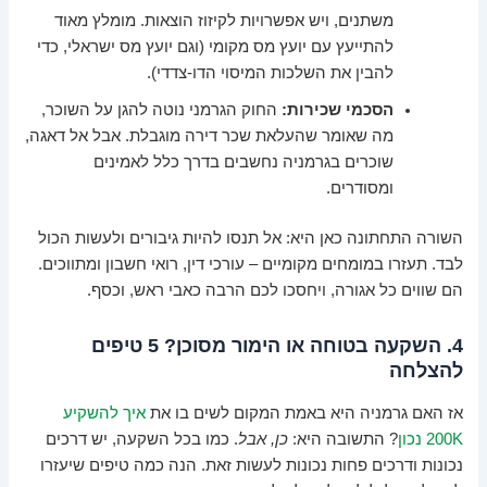
משתנים, ויש אפשרויות לקיזוז הוצאות. מומלץ מאוד
להתייעץ עם יועץ מס מקומי (וגם יועץ מס ישראלי, כדי
להבין את השלכות המיסוי הדו-צדדי).
הסכמי שכירות:
החוק הגרמני נוטה להגן על השוכר,
מה שאומר שהעלאת שכר דירה מוגבלת. אבל אל דאגה,
שוכרים בגרמניה נחשבים בדרך כלל לאמינים
ומסודרים.
השורה התחתונה כאן היא: אל תנסו להיות גיבורים ולעשות הכול
לבד. תעזרו במומחים מקומיים – עורכי דין, רואי חשבון ומתווכים.
הם שווים כל אגורה, ויחסכו לכם הרבה כאבי ראש, וכסף.
4. השקעה בטוחה או הימור מסוכן? 5 טיפים
להצלחה
אז האם גרמניה היא באמת המקום לשים בו את
איך להשקיע
200K נכון
? התשובה היא:
כן, אבל
. כמו בכל השקעה, יש דרכים
נכונות ודרכים פחות נכונות לעשות זאת. הנה כמה טיפים שיעזרו