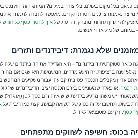
נט כמעט בכל מקום בעולם, בלי צורך במילים? המותג הזה הוא נכס בל
וא מייצר נאמנות צרכנים חסרת תקדים, מאפשר לחברה לתמחר את מו
מעניק לה יתרון תחרותי מובהק. זהו סוג של
איך לחסוך כסף כל חודש
קב
 במוחם של מיליארדי אנשים.
זומנים שלא נגמרת: דיבידנדים ותזרים
עה כ"אריסטוקרטית דיבידנדים" – היא הגדילה את הדיבידנדים שלה ל
במשך למעלה מ-50 שנה ברציפות. זה הישג מדהים. המשמעות היא שגם אם מחי
 אתם עדיין מקבלים הכנסה פסיבית קבועה. עבור משקיעים המחפשים
ת חכמה
, או כאלה שמעוניינים בזרם הכנסה יציב, הדיבידנדים של קוק
שמעותי. יש משהו מרגיע בלדעת שיש איזה זרם כסף קטן (או גדול) שז
ות בשוק. תחשבו על זה כסוג של תשואה קבועה, קצת כמו ריבית על
א
ד כסף
, רק עם פוטנציאל לגידול.
יה בכוס: חשיפה לשווקים מתפתחים