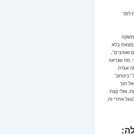
חייבים לדעת לפני
המשקה
שנמצאת בלא
 ואוהבים",
י, מה שנראה
תה אגדה
"ביטחון"
אל תוך
, אולי קצת
וגל אחרי זה.
ה: