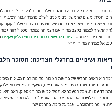
רכזיים מקוקה קולה הוא התמחור שלה. מניות "בלו צ'יפ" יציבות לר
ים יחסית, משום שהמשקיעים מוכנים לשלם פרמיה עבור היציבות והב
וכחי של המניה משקף את פוטנציאל הצמיחה העתידי שלה? קוקה קו
ה להמשיך לצמוח בקצב מהיר. אם הצמיחה נמוכה, מכפיל רווח גבוה 
 מדי. האם עדיף לחפש
רעיונות לתשואה גבוהה עם חצי מיליון שקלים
ב
טנציאל צמיחה מהיר יותר?
יאות ושינויים בהרגלי הצריכה: הסוכר הלבן
וכר הוא האויב החדש של בריאות הציבור. מדינות רבות מטילות מיסי
בור עובר יותר ויותר למים, משקאות דיאט, משקאות צמחיים ואפילו ק
תמודד עם זה, אבל המעבר לא תמיד קל או מהיר מספיק. האם היא י
מספיק כדי לשרוד את המהפכה הבריאותית? הרי לא סתם המציאו 
יח, אין מה להתווכח… אבל על סוכר, בהחלט יש".