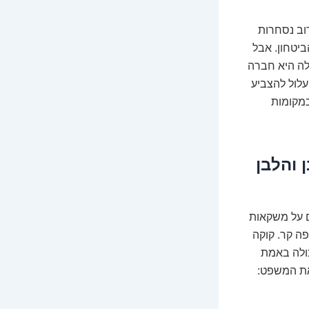
וב נסחרות
יטחון. אבל
לה היא חברה
עלול להצביע
מקומות
 והלבן
ם על משקאות
פה קר. קוקה
כולה באמת
את המשפט: