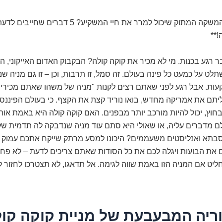
**קוקה קולה: המשקה המתוק שיכול למרר את חיי המשקיע? 5 דברים ש
!**
דבר רגע בכנות. מי לא מכיר את קוקה קולה? הבקבוק האדום האייקוני, 
 על כמעט כל פינה בעולם. זה סמל, זו תרבות, וכן – זו גם מניה 
עות. אבל רגע לפני שאתם רצים לקנות "מניה של משהו שאתם מכירים
יתם את אמריקה מחדש, בואו נוריד קצת את הקצף. כי בעולם הפיננס
חוץ, יכול להיות מורכב יותר מבפנים. האם קוקה קולה היא באמת או
 מדברים עליה, או שאולי היא סתם עוד מניה שנדבקה לה תדמית של 
 סבתא ואנליסטים משעממים? היכונו למסע מרתק שייקח אתכם עמוק 
 את הבועות ויגלה לכם את כל הסודות שאתם צריכים לדעת – לא פחות
חליט אם המניה הזו באמת שווה לגימה. אל תדאגו, לא תצטרכו לחזור לג
ריה המבעבעת של מניית קוקה קול