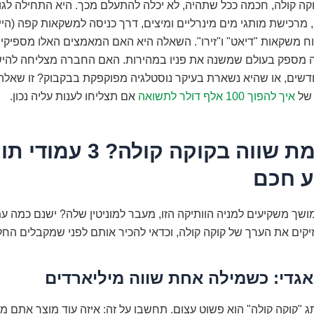
קה קולה, חכמה ככל שתהיה, לא יכלה להתעלם מכך. היא התחילה לגוו
מרכישת מותגי מים מינרליים ומיצים, דרך כניסה למשקאות קפה (היי
תוח משקאות "דיאט" ו"זירו". השאלה היא האם המאמצים האלו מספיקי
 מספק בעולם שמשנה את פניו במהירות. האם החברה מצליחה להיש
שים, או שהיא נשארת בעיקר נוסטלגיה מפוקפקת בבקבוק? זו שאלה ש
 של
איך להפוך 100 אלף דולר לתשואה
אם תצליחו לענות עליה נכון.
מה באמת שווה בקוקה קולה? 3 עמודי
 חכם
שך משקיעים למניה הוותיקה הזו, מעבר למוניטין שלה? ישנם כמה עמ
קים את הערך של קוקה קולה, וכדאי להכיר אותם לפני שמקבלים החל
גדי: כשמילה אחת שווה מיליארדים
 "קוקה קולה" הוא פשוט עצום. תחשבו על זה: איזה עוד מוצר אתם מז