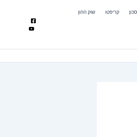
כון
קריפטו
שוק ההון