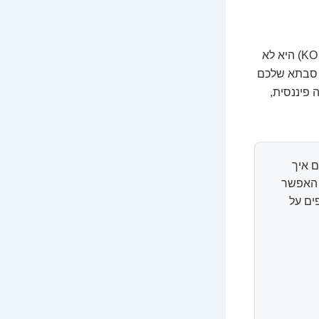
לפני שצוללים למספרים ולגרפים, חייבים להבין את הרקע. מניית קוקה קולה (סימול: KO) היא לא
ו סבתא שלכם
 פיננסית,
 איך
ל האפשר
ים על