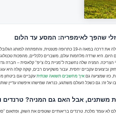
לי שהפך לאימפריה: המסע עד הלום
קוקה קולה החלה את דרכה במאה ה-19 כתרופה פטנטית, והתפתחה למותג הג
 היום. היא שרדה מלחמות עולם, משברים כלכליים, מהפכות טכנולוגיו
י הצריכה. המניה שלה נחשבת ל"מניית בלו צ'יפ" קלאסית – חברה גדול
חזק וביצועים עקביים יחסית. עבור משקיעים רבים, קוקה קולה היא עוגן
, כזו שמציעה גם
איך מחשבים תשואה שנתית
עקביים וגם ביטחון מ
 על זה: גם כשכל העולם משתגע, כנראה שמישהו איפשהו עדיין שותה
 משתנים, אבל האם גם המניה? טרנדים ו
לם לא עומד מלכת. טרנדים בריאותיים שוטפים את השוק, ופתאום "סו