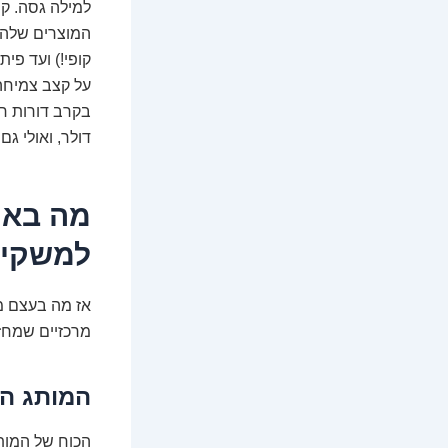
למילה גסה. קו
המוצרים שלה, 
קופי!) ועד פי
על קצב צמיחה
בקרב דורות חד
דולר, ואולי גם
למשקיע
אז מה בעצם מו
מרכזיים שמחזי
המותג הא
הכוח של המותג