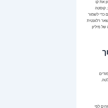
ן את קו
, קוסטה
ם כדי לשמור
אר רלוונטית
ל מיליון
 תווך
ודים
טה.
הים לפי