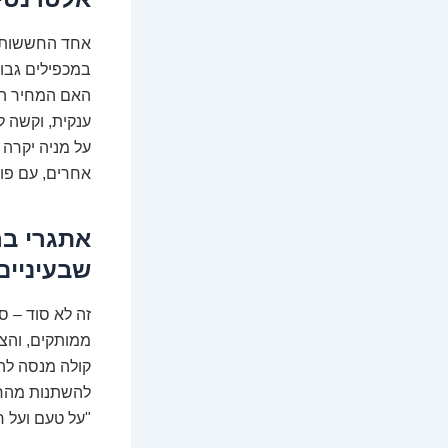
אחד החששות המ
במכפילים גבוה
האם המחיר הנ
ענקית, וקשה ל
על מניה יקרה
אחרים, עם פו
אתגרי בר
שבעיניים
זה לא סוד – ס
ממותקים, והצי
קולה מנסה לה
להשתנות מהר 
"על טעם ועל ר