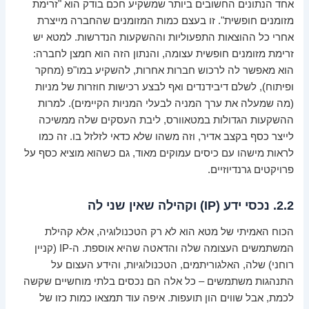
אחד הנתונים החשובים ביותר שמשקיע חכם בודק הוא "זרימת
מזומנים חופשית". זו בעצם כמות המזומנים שהחברה מייצרת
אחרי כל ההוצאות התפעוליות וההשקעות הנדרשות. למטא יש
זרימת מזומנים חופשית עצומה, והנתון הזה הוא חמצן לחברה:
הוא מאפשר לה לרכוש חברות אחרות, להשקיע במו"פ (מחקר
ופיתוח), לשלם דיבידנדים ואף לבצע רכישות חוזרות של מניות
(מה שמעלה את ערך המניה לבעלי המניות הקיימים). למרות
ההשקעות הגדולות במטאוורס, ליבת העסקים שלה ממשיכה
לייצר כסף בקצב אדיר, וזה משהו שלא כדאי לזלזל בו. זה כמו
לראות מישהו עם כיסים עמוקים מאוד, גם כשהוא מוציא כסף על
פרויקטים גרנדיוזיים.
2.2. נכסי ידע (IP) וקהילה שאין שני לה
הכוח האמיתי של מטא הוא לא רק הטכנולוגיה, אלא קהילת
המשתמשים העצומה שלה והדאטה שהיא אוספת. ה-IP (קניין
רוחני) שלה, האלגוריתמים, הטכנולוגיות, והידע העצום על
התנהגות משתמשים – כל אלה הם נכסים בלתי מוחשיים שקשה
לכמת, אבל שווים הון תועפות. איפה עוד תמצאו כמות כזו של