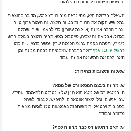
חדשניות ופיתוח פלטפורמות שלמות.
השאלה הגדולה היא, מתי נראה מזה רווח? כרגע, מדובר בהוצאות
עתק ששוחקות את הרווחיות בטווח הקצר. זה הימור ארוך טווח,
וצריך הרבה אמונה (או קצת עיוורון) כדי להאמין שזה ישתלם
בגדול. אבל אם זה יצליח, פייסבוק-מטא תהיה חלוצה בעולם חדש
לגמרי, ותפתח בפניה ערוצי הכנסה שרק אפשר לדמיין. זה כמו
להשקיע 100 אלף דולר
בחברה שמבטיחה לבנות מכונת זמן –
תארו לכם את התשואה אם זה יעבוד!
שאלות ותשובות מהירות:
ש: מה זה בעצם המטאוורס של מטא?
ת: המטאוורס של מטא הוא חזון של אינטרנט תלת-ממדי עתידי,
שבו אנשים יוכלו ליצור אווטארים, להיפגש, לעבוד ולשחק
בסביבות וירטואליות משותפות באמצעות טכנולוגיות מציאות
מדומה ורבודה.
ש: האם המטאוורס כבר מרוויח כסף?