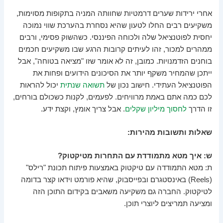
אחרי ירידות שערים דרמטיות שחוותה המניה בתקופות מסוימות,
משקיעים רבים החלו לטעון שהיא נסחרת בהערכת שווי נמוכה
יחסית לפוטנציאל שלה ולכוחה הפיננסי. כשהשוק פסימי, ורבים
ממהרים למכור, זהו לעיתים קרובות הרגע שבו משקיעים חכמים
בוחנים הזדמנויות. כמובן, זה לא אומר שזו "מציאה בטוחה", אבל
ייתכן שהמחיר משקף יותר את הסיכונים הידועים ופחות את
הפוטנציאל העתידי. חישוב נכון של
תשואה שנתית
יכול להראות
לכם כמה אתם באמת מרוויחים. לפעמים, לקנות כשכולם בורחים,
זו הדרך
לחסוך מיליון שקלים
. אבל צריך אומץ, וקצת ידע.
שאלות ותשובות מהירות:
ש: איך מטא מתמודדת עם התחרות מטיקטוק?
ת: מטא התמודדה עם טיקטוק באמצעות פיתוח תכונת "רילס"
(Reels) באינסטגרם ובפייסבוק, שהיא פורמט וידאו קצר בדומה
לטיקטוק. החברה גם משקיעה משאבים בקידום התוכן הזה
ומציעה תמריצים ליוצרי תוכן.