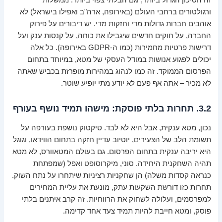
ורגולטורים ברחבי העולם (באירופה, ארה"ב ואפילו בישראל) לא
אוהבים חברות גדולות מדי וחזקות מדי. יש דיבורים על פירוק
החברה, על חוקים חדשים שיגבילו את כוחה, על קנסות ענק ועל
דרישות פרטיות מחמירות (כמו ה-GDPR באירופה). כל אלה
יכולים לפגוע אנושות במודל העסקי של מטא, במיוחד בתחום
הפרסום הממוקד. זה כמו לנהוג במהירות מופרזת בכביש שאתה
לא מכיר – אתה אף פעם לא יודע מתי יופיע שוטר.
3.2. תחרות בלתי פוסקת: מישהו תמיד נושף בעורף
נכון, מטא ענקית, אבל היא לא לבד. טיקטוק נושפת בעורפה על
תשומת הלב של הצעירים, יוטיוב עדיין חזקה בתחום הווידאו, וגוגל
היא יריבה ענקית בתחום הפרסום. גם בעולם המטאוורס, לא מטא
תהיה השחקנית היחידה. סוני, מיקרוסופט ואפל (שמפתחת
כנראה קסדות משלה) הן שחקניות רציניות שיתחרו על נתח השוק.
תחרות כזו דורשת השקעות עתק, מונעת את עליית המחירים
למפרסמים, ועלולה לשחוק את הרווחיות. זה קרב איתנים בלתי
פוסק, ומטא חייבת להיות תמיד צעד אחד קדימה.