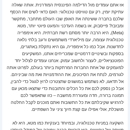
אז אתם עומדים מול הדילמה הפיננסית המודרנית. אותה שאלה
עתיקת יומין, רק עם טוויסט טכנולוגי: האם כדאי לשים את הכסף
שלכם בחברה ששינתה את האופן שבו העולם מתחבר, מתקשר
ומבזבז? פייסבוק, או בשמה העדכני והמעט פיוטי יותר, מטא
(Meta), היא הרבה יותר מסתם רשת חברתית. היא אימפריה
טכנולוגית עצומה, עם מיליארדי משתמשים ורעב בלתי נלאה
לחדשנות. אבל כמו כל אימפריה, גם היא נתקלת באתגרים,
בספקות ובשינויים דרמטיים שמכריחים אותנו, המשקיעים
הפוטנציאליים, לעצור ולחשוב עמוק. אנחנו עומדים לצלול יחד
למעמקים של אחת החברות המרתקות ביותר בעולם, לפרוט אותה
לגורמים, לנתח את הסיכונים, את ההזדמנויות ואת מה שביניהם.
אל תדאגו, לא נשתמש במושגים שתצטרכו לרוץ לגוגל כדי להבין,
אבל כן נספק לכם את כל הכלים והתובנות כדי שתצאו מכאן עם
תמונה ברורה, חדה ומעוררת מחשבה – כזו שתאפשר לכם
להרגיש שקיבלתם את כל התשובות ואתם מוכנים לקבל החלטה
מושכלת, אולי אפילו עם קצת חיוך ציני על השפתיים.
השקעה במניות טכנולוגיה, ובמיוחד בענקיות כמו מטא, היא לא