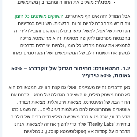
מסנג'ר:
משלים את החוויה ומחבר בין משתמשים.
אבל המודל הזה אינו חף מאתגרים.
השווקים משתנים כל הזמן
,
וזה דורש מהחברה להיות זריזה וחדשנית. השינויים במדיניות
הפרטיות של אפל, למשל, פגעו ביכולת הטרגוט והובילו לירידה
בהכנסות מפרסום לתקופה מסוימת. זה אומר שמטא צריכה
להמציא את עצמה מחדש כל הזמן, ולהיות יצירתית בדרכים
למשוך את תשומת הלב של המשתמשים ושל המפרסמים כאחד.
1.2. המטאוורס: ההימור הגדול של זוקרברג – 50%
גאונות, 50% טירוף?
כאן הדברים נהיים מעניינים, ואולי גם קצת הזויים. המטאוורס הוא
לא סתם משחק מילים, זו השאיפה הגדולה של מטא – לבנות את
הדור הבא של האינטרנט. מציאות וירטואלית, מציאות רבודה,
אווטארים שמתרוצצים להם בעולמות דיגיטליים… זה נשמע כמו
מדע בדיוני, אבל מטא כבר משקיעה מיליארדים רבים של דולרים
ביחידת "Reality Labs" שלה כדי להפוך את זה למציאות. אנחנו
מדברים על קסדות VR (אוקולוס/מטא קווסט), טכנולוגיות