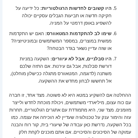
היו קשובים לחדשות הרגולטוריות:
כל ידיעה על
חקיקה חדשה או תביעות הגבלים עסקיים יכולה
להשפיע באופן דרמטי על המניה.
שימו לב להתקדמות המטאוורס:
האם יש התקדמות
ממשית במוצרים, במספר המשתמשים ובמוניטיזציה?
או שזה עדיין נשאר בגדר הבטחה?
היו סבלניים, אבל לא עיוורים:
השקעה במניות
דורשת סבלנות, אבל גם עירנות. אם התזה שלכם
משתנה (לדוגמה, המטאוורס מתגלה ככישלון מוחלט),
אל תחששו לבחון מחדש את ההשקעה.
ההחלטה אם להשקיע במטא היא לא פשוטה. מצד אחד, זו חברה
עם כוח עצום, מיליארדי משתמשים, ויכולת מוכחת לחדש ולייצר
מזומנים. מצד שני, היא מתמודדת עם אתגרים רגולטוריים, תחרות
עזה והימור ענק על טכנולוגיה שעדיין לא הוכיחה את עצמה. כמו
בכל השקעה, נדרשת כאן עבודה של שיעורי בית, קור רוח והבנה
עמוקה של הסיכונים והסיכויים. אם אתם מוכנים לקחת חלק