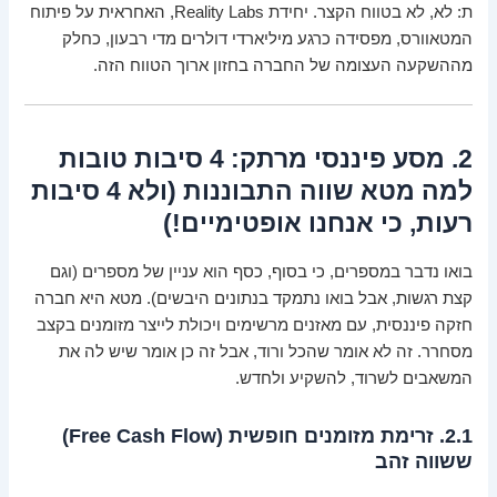
ת: לא, לא בטווח הקצר. יחידת Reality Labs, האחראית על פיתוח
המטאוורס, מפסידה כרגע מיליארדי דולרים מדי רבעון, כחלק
מההשקעה העצומה של החברה בחזון ארוך הטווח הזה.
2. מסע פיננסי מרתק: 4 סיבות טובות
למה מטא שווה התבוננות (ולא 4 סיבות
רעות, כי אנחנו אופטימיים!)
בואו נדבר במספרים, כי בסוף, כסף הוא עניין של מספרים (וגם
קצת רגשות, אבל בואו נתמקד בנתונים היבשים). מטא היא חברה
חזקה פיננסית, עם מאזנים מרשימים ויכולת לייצר מזומנים בקצב
מסחרר. זה לא אומר שהכל ורוד, אבל זה כן אומר שיש לה את
המשאבים לשרוד, להשקיע ולחדש.
2.1. זרימת מזומנים חופשית (Free Cash Flow)
ששווה זהב