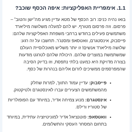
1.1. אימפריית האפליקציות: איפה הכסף שוכב?
בואו נהיה כנים: רוב הכסף של מטא עדיין מגיע מה"ישן והטוב" –
פרסום. וזה פרסום מטורף. יש להם למעלה משלושה מיליארד
משתמשים פעילים בחודש ברחבי משפחת האפליקציות שלהם:
פייסבוק, אינסטגרם, וואטסאפ ומסנג'ר. תחשבו על זה רגע:
שלושה מיליארד אנשים! זו יותר משליש מאוכלוסיית העולם
שמשתמשת במוצרים שלהם. היכולת שלהם לטרגט מודעות
בצורה מדויקת היא כמעט בלתי נתפסת, וזו בדיוק הסיבה
שהמפרסמים ממשיכים לזרום אליהם בנהרות של כסף.
פייסבוק:
עדיין עמוד התווך, למרות שחלק
מהמשתמשים הצעירים עברו לאינסטגרם ולטיקטוק.
אינסטגרם:
מנוע צמיחה אדיר, במיוחד עם הפופולריות
של סטוריז ורילס.
וואטסאפ:
פוטנציאל אדיר למוניטיזציה עתידית, במיוחד
בתחום המסחר העסקי והתשלומים.