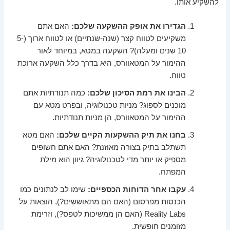
להשקיע אותו.
הגדירו את אופק ההשקעה שלכם:
האם אתם
משקיעים לטווח קצר (שנה-שנתיים) או לטווח ארוך (5-
10 שנים ומעלה)? השקעה במטא, במיוחד לאור
ההימור על המטאוורס, היא בדרך כלל השקעה ארוכת
טווח.
הבינו את רמת הסיכון שלכם:
כמה תנודתיות אתם
מוכנים לספוג? מניות טכנולוגיה, ובפרט מטא עם
ההימור על המטאוורס, הן מניות תנודתיות.
בחנו את תיק ההשקעות הקיים שלכם:
האם מטא
תשתלב בתיק בצורה מאוזנת? האם אתם חשופים
מספיק או יותר מדי לטכנולוגיה? גיוון הוא מילת
המפתח.
עקבו אחר הדוחות הכספיים:
שימו לב לנתונים כמו
הכנסות מפרסום (האם הם מתאוששים?), הוצאות על
Reality Labs (האם הן ממשיכות לטפס?), וזרימת
מזומנים חופשית.