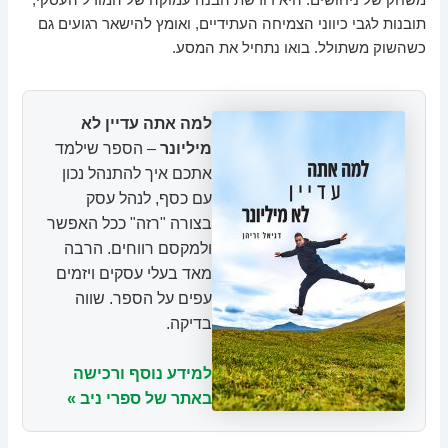
משחק של ניחושים. היא דורשת הבנה עמוקה של המודל העסקי,
תובנות לגבי כיווני הצמיחה העתידיים, ואומץ להישאר רגועים גם
כשהשוק משתולל. בואו נתחיל את המסע.
למה אתה עדיין לא
מיליונר
– הספר שילמד
אתכם איך להתנהל נכון
עם כסף, לנהל עסק
בצורה "רזה" ככל האפשר
ולמקסם רווחים. הרבה
מאד בעלי עסקים ויזמים
עפים על הספר. שווה
בדיקה.
למידע נוסף ורכישה
באתר של ספרי ניב »