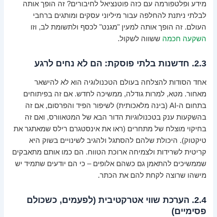
מידע ופלטפורמה עם כזה פוטנציאל לחיבורים? זה הופך אותה
לבלתי ניתנת להחלפה עבור מיליוני עסקים ומותגים ברחבי
העולם. זה הופך אותה למעין "מגנט" לכסף ולתשומת לב, וזו
השקעה חכמה
ששווה לשקול.
2.3. חדשנות בלתי פוסקת: הם לא נחים לרגע
אחד הסודות להצלחה בעולם הטכנולוגיה הוא לא להישאר
מאחור. מטא, למרות גודלה, ממשיכה לחדש. אם זה בפיתוחים
בתחום ה-AI (בינה מלאכותית) לשיפור הפיד והפרסום, אם זה
בהשקעות ענק בטכנולוגיות הדור הבא של המטאוורס, ואם זה
בחיקוי מוצלח של מתחרים (ראו את אינסטגרם רילס שמאתגר את
טיקטוק). היכולת שלהם להסתגל ולהגיב לשינויים בשוק היא
קריטית לשרידות ולצמיחה ארוכת הטווח. הם כמו אותם מתאבקים
שממשיכים להתאמן גם כשהם אלופים – כי הם יודעים שתמיד יש
מישהו שרוצה לקחת להם את הכתר.
2.4. הערכת שווי אטרקטיבית (לפעמים, כשכולם
פסימיים)