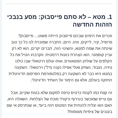
1. מטא – לא סתם פייסבוק: מסע בנבכי
הזהות החדשה
זוכרים את הימים שבהם פייסבוק הייתה פשוט… פייסבוק?
פרופיל, קיר, לייקים, וזהו. היום, החברה שמוכרת לנו כל כך טוב
שינתה את שמה למטא, והשינוי הזה, חברים יקרים, הוא לא רק
עניין קוסמטי. הוא הצהרת כוונות דרמטית. זוקרברג הטיל את כל
הקלפים על שולחן המטאוורס, אותו עולם וירטואלי שבו כולנו
נחיה, נעבוד, נשחק ואולי אפילו נקנה נדל"ן וירטואלי. השקעה
במטא היא כבר לא השקעה רק בפלטפורמת הפרסום הדיגיטלית
החזקה בעולם, אלא גם הימור על העתיד הדיגיטלי.
זה קצת כמו לקנות כרטיס טיסה למקום שלא בטוח שקיים, אבל
עם טייס שמוכשר בטירוף ורקורד מוכח של הצלחות. השאלה היא,
האם הוא יצליח להנחית את המטוס הזה ביעד, או שנתרסק אי שם
בעננים של ציפיות מוגזמות?