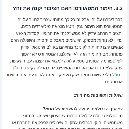
3.3. הימור המטאוורס: האם הציבור יקנה את זה?
כבר דיברנו על זה, אבל זה כל כך מהותי שצריך לחזור על זה:
המטאוורס הוא הימור ענק. מטא מוציאה מיליארדים רבים,
והציבור הרחב עדיין לא ממש "קנה" את הרעיון. קסדות ה-VR
עדיין לא נוחות מספיק, היישומים מוגבלים יחסית, והשאלה האם
אנשים ירצו לחיות חלק ניכר מחייהם בעולם וירטואלי עדיין
פתוחה. אם ההימור הזה לא ישתלם, והמטאוורס לא יהפוך
לפלטפורמה המונית, מטא עלולה למצוא את עצמה עם השקעות
עתק שלא הניבו את הפירות המצופים. זה כמו להשקיע ב
נדל"ן
בחו"ל
בלי לעשות מחקר שוק מעמיק – אתם לא יודעים אם תרוויחו
או תפסידו.
שאלות ותשובות מהירות:
ש: איך הרגולציה יכולה להשפיע על מטא?
ת: רגולציה יכולה לכלול הגבלות על איסוף ושימוש בנתוני
משתמשים, חוקי הגבלים עסקיים שיכולים לפרק את החברה או