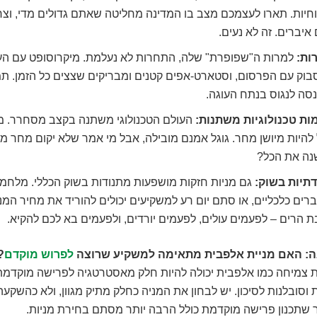
חיות. תארו לעצמכם מצב בו המדינה מחליטה שאתם גדולים מדי, וצר
איברים. זה לא נעים.
ות:
למרות ה"שפופרת" שלה, התחרות לא נעלמת. מיקרוסופט עם הענ
בוק עם הפרסום, וסטארט-אפים קטנים ומבריקים שצצים כל הזמן. תמ
סה לנגוס בנתח העוגה.
ות טכנולוגיות משתנות:
העולם הטכנולוגי משתנה בקצב מסחרר. מ
 להיות מיושן מחר. גוגל אמנם מובילה, אבל מי אמר שלא יקום מחר מי
נה את הכל?
דתיות בשוק:
גם מניות חזקות מושפעות מתנודות בשוק הכללי. מלחמ
ים כלכליים, או סתם יום רע למשקיעים יכולים להוריד את מחיר המני
 הרים – לפעמים עולים, לפעמים יורדים, ולפעמים בא לכם להקיא.
: האם מניית אלפבית מתאימה למשקיע שרוצה
לפרוש מוקדם
?
 צמיחה כמו אלפבית יכולה להיות חלק מאסטרטגיה לפרישה מוקדמת,
וסובלנות לסיכון. יש לבחון את המניה כחלק מתיק מגוון, ולא כהשקעה
ר שתכנון פרישה מוקדמת כולל הרבה יותר מסתם בחירת מניות.