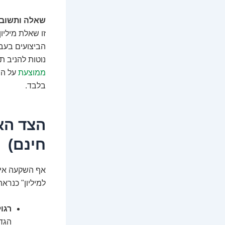
שאלה ותשובה
זו שאלת מיליו
הביצועים בעבר
נוטות להניב ת
ממוצעת
על הש
בלבד.
הצד האפ
חינם)
אף השקעה אינ
למיליון" כנרא
רגול
הגדו