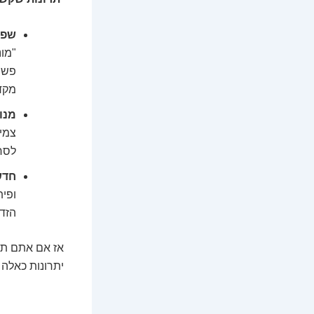
שפופ
"מונ
פשוט
מקדו
מנו
לסחו
חדש
ופית
הזדמ
אז אם אתם תו
יתרונות כאלה 