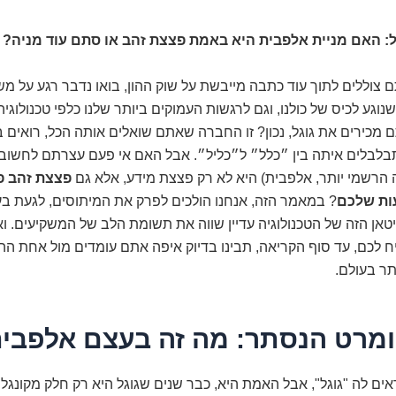
: האם מניית אלפבית היא באמת פצצת זהב או סתם עוד מניה?
 צוללים לתוך עוד כתבה מייבשת על שוק ההון, בואו נדבר רגע על מ
וגע לכיס של כולנו, וגם לרגשות העמוקים ביותר שלנו כלפי טכנולוגי
ם מכירים את גוגל, נכון? זו החברה שאתם שואלים אותה הכל, רואים ב
תבלבלים איתה בין ״כלל״ ל״כליל״. אבל האם אי פעם עצרתם לחשוב 
 הרשמי יותר, אלפבית) היא לא רק פצצת מידע, אלא גם
פצצת זהב פ
ות שלכם
? במאמר הזה, אנחנו הולכים לפרק את המיתוסים, לגעת בע
טאן הזה של הטכנולוגיה עדיין שווה את תשומת הלב של המשקיעים. וא
ח לכם, עד סוף הקריאה, תבינו בדיוק איפה אתם עומדים מול אחת ה
תר בעולם.
ומרט הנסתר: מה זה בעצם אלפבי
ראים לה "גוגל", אבל האמת היא, כבר שנים שגוגל היא רק חלק מקונגל