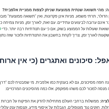
: מהי תשואה שנתית ממוצעת שניתן לצפות ממניית אלפבית?
ן הדולר, תרתי משמע. מניות אינן פקדונות, ואין "תשואה ממוצעת" מוב
 אינם ערובה לביצועים עתידיים. עם זאת, לאורך זמן, מניות צמיחה כ
שואות שעולות על הממוצע בשוק, אם כי עם תנודתיות רבה יותר. כדי
ל
קעות לאורך זמן, צריך לקחת בחשבון את התנודתיות ולזכור שזה נתון 
ל: סיכונים ואתגרים (כי אין ארוח
ה חפה מסיכונים, גם לא בענקית כמו אלפבית. מי שמבטיח לכם "דר
ה מנסה למכור לכם משהו מפוקפק. אלו כמה מהסיכונים המרכזיים:
ציה:
ממשלות ברחבי העולם מתחילות להדק את הפיקוח על חברות ה
לות. חוקים נגד מונופולים, הגבלות על איסוף מידע, וקנסות ענק עלולי