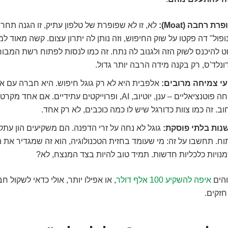
רת רחבה (Moat):
לא, זו לא שפופרת של טלפון עתיק, זו הגנה תחרות
ופול" דה פקטו על שוק החיפוש, וזה נותן לה יתרון עצום. קשה מאוד ל
 להיכנס לשוק הזה ולגנוב לה נתח. זה כמו לנסות לפתוח רשת המבור
נלד'ס, רק בקנה מידה הרבה יותר גדול.
עי צמיחה מרובים:
אלפבית היא לא רק גוגל חיפוש. היא חברה עם אי
צמיחה פוטנציאליים – ענן, יוטיוב, AI, ופרוייקטים עתידיים. אם א
ב. זה כמו צוות כדורגל שיש לו כמה כוכבים, לא רק אחד.
נות בלתי פוסקת:
גוגל לא נחה על זרי הדפנה. הם משקיעים הון עת
וח. תחשבו על זה: מי שעומד בחזית הטכנולוגיה, הוא זה שמגדיר את ה
נויות כלכליות חדשות. תמיד טוב להיות בצד המנצח, לא?
הים
איפה להשקיע 100 אלף דולר
, או אפילו יותר, אולי כדאי לשקול 
חזקים.