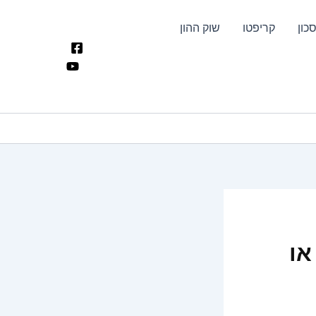
כון
קריפטו
שוק ההון
או