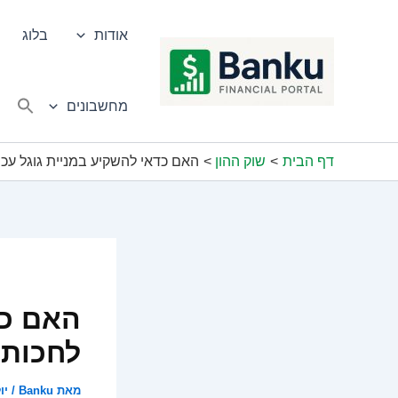
ילוג
תוכן
אודות
בלוג
מחשבונים
דף הבית
שוק ההון
האם כדאי להשקיע במניית גוגל עכש
האם כד
לחכות
מאת
Banku
/
יולי 6