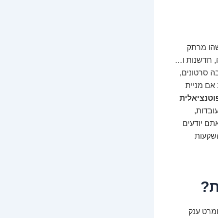
שהו מרתק
ה, חדשנות ו…
ה סרטונים,
אם מניית
וטנציאלית
ובדות,
תם יודעים
השקעות
ת?
ומרט ענק