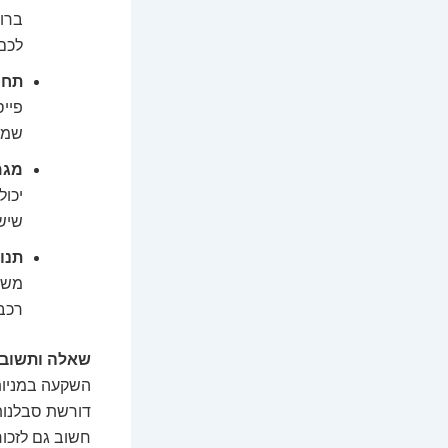
ברוו
לכם 
תחר
פייס
שמנ
מגמ
יכול
שיש
תנו
משבר
רכבת
שאלה ותשובה
השקעה במניות
דורשת סבלנות 
חשוב גם לזכו