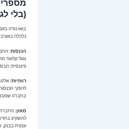
מספרים
(בלי לג
בואו נודה באמ
כלכלה באוניב
הכנסות:
החברה
גוגל קלאוד מר
פיננסית: הבס
רווחיות:
אלפבי
להפוך הכנסות
בחברה שמבזבז
מאזן:
החברה מח
להשקיע בחדשנו
ענקית בבנק, ר