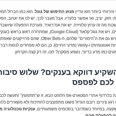
והרווחי ביותר הוא עדיין
מנוע החיפוש של גוגל
. הוא כמו הברזל המ
: חזק, יציב, ואי אפשר בלעדיו. אבל מעבר לכך, יש לנו את יוטיוב, ה
כוח מה זה ערוץ טלוויזיה. יש את אנדרואיד, מערכת ההפעלה שיושבת
מיליארדי אנשים. ויש את גוגל קלאוד (Google Cloud), שמתחרה ראש בר
האחרות. אה, ויש גם את ה"הימורים" שלהם, ה-Other Bets, שהם פרוי
Waymo (מכוניות אוטונומיות) ו-Verily (מדעי החיים). כן, הם לא מפחדים ל
ם כמו מדע בדיוני. נשמע מסקרן? חכו, זה רק קצה הקרחון.
שקיע דווקא בענקים? שלוש סיבות
לכם לפספס
 בלרדוף אחרי הסטארט-אפ הלוהט הבא, זו ש"תתפוצץ" ותעשה לכם מ
 רגע ציניים: רובם הגדול פשוט מתפוצצים לחתיכות ולא משאירים כלום.
עה, במיוחד כשמדובר בסכומים משמעותיים,
ענקיות טכנולוגיה מ
ה להתעלם מהם
.