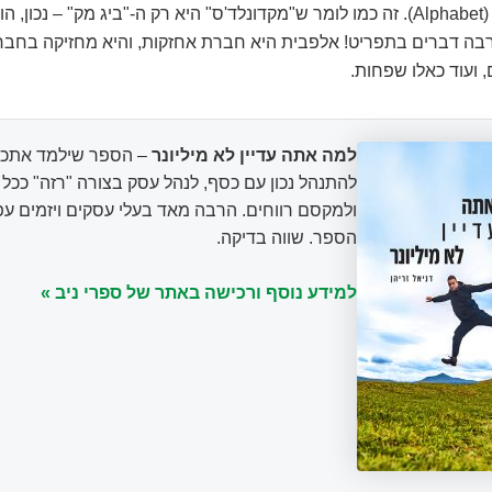
בשם אלפבית (Alphabet). זה כמו לומר ש"מקדונלד'ס" היא רק ה-"ביג מק" – נכון
רבה דברים בתפריט! אלפבית היא חברת אחזקות, והיא מחזיקה בחבר
, ועוד כאלו שפחות.
למה אתה עדיין לא מיליונר
– הספר שילמד אתכם
להתנהל נכון עם כסף, לנהל עסק בצורה "רזה" ככ
ולמקסם רווחים. הרבה מאד בעלי עסקים ויזמים עפ
הספר. שווה בדיקה.
למידע נוסף ורכישה באתר של ספרי ניב »