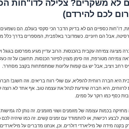
 לא משקרים? צלילה לדו"חות הכ
רום לכם להירדם)
ת, דו"חות כספיים הם לא בדיוק הדבר הכי סקסי בעולם. הם נשמעים 
רסיטה, אבל הם חיוניים. כשמדובר באלפבית, המספרים בדרך כלל מ
 מציגה צמיחה עקבית בהכנסות. הרוב עדיין מגיע מפרסום בגוגל ויו
אה צמיחה מטורפת, וזה סימן מצוין לפיזור הכנסות. תחשבו על זה כעל
יס רחב ויציב, אבל יש גם קומות עליונות שמתפתחות בקצב מסחרר.
ת היא חברה רווחית להפליא, עם שולי רווח בריאים. וזה חשוב! חבר
 לרווחים, היא חברה שיודעת לנהל את עצמה טוב. אף אחד לא רוצה 
ת כסף כמו רוקר על סמים.
זיקה בכמות עצומה של מזומנים ושווי מזומנים. זה נותן לה גמישות 
ת, לבצע רכישות, או להתמודד עם זמנים קשים. זה כמו שיהיה לכם כ
ק בקנה מידה של מיליארדי דולרים. וכן, אנחנו מדברים על מיליארדים.