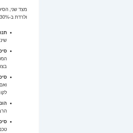
ולרדת ב-30% למחרת. הכל פתוח. הסיכונים העיקריים כוללים:
תנו
שינו
סיכו
המטב
בצו
סיכ
ואם
לקו
הונ
הרבה
סיכו
טכנו