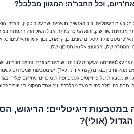
 את'ריום, וכל החבר'ה: המגוון מבלבל?
טבעות דיגיטליים, רוב האנשים חושבים ישר על ביטקוין. ובצדק. הוא
תר מבחינת שווי שוק, והוא המוכר ביותר. אבל השוק הזה התפתח בצו
 אלפי מטבעות דיגיטליים שונים. כן, קראתם נכון, עשרות אלפים! כל 
, המטרה שלו, והפוטנציאל (או הסיכון) שלו.
הפך לפלטפורמה העיקרית לבניית יישומים מבוזרים וחוזים חכמים. יש 
 מהירות בין בנקים (קצת אירוני, לא?). יש מטבעות שמטרתם לשמור
Stablecoins), ויש מטבעות של פרויקטים קטנים ופחות מוכרים שחלקם יצליחו בג
ה. הבחירה יכולה להיות מאד מבלבלת, וזה אחד המקומות שצריך להיז
מטבעות דיגיטליים: הריגוש, הסי
גדול (אולי)?