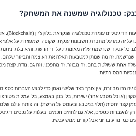
נק: טכנולוגיה שמשנה את המשחק?
בבסיס המטבעות הדיגיטליים עומ
ל זה כמו על מחברת חשבונות ענקית, שקופה, שמפוזרת על אלפי או 
 כל עסקה שנרשמת עליה מאומתת על ידי הרשת, והיא בלתי ניתנת לש
שנרשמה. זה מה שנותן למטבעות האלה את העוצמה והביזור שלהם. א
שלה אחת ששולטת בהם. זה מבוזר. זה מהפכני. וזה גם, נודה, קצת מפ
נסיות המסורתיות.
גיה הזו מבוזרת, אין צורך בצד שלישי נאמן כדי לבצע העברות כספים. א
קוין (או כל מטבע אחר) ישירות, בלי בנק באמצע, בלי עמלות מטורפו
בזמן קצר יחסית (תלוי במטבע ובעומס על הרשת). זה פותח עולם שלם
רק להעברות כספים, אלא גם לחוזים חכמים, בעלות על נכסים דיגיטליי
 כמו מדע בדיוני אבל קורים ממש עכשיו.