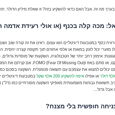
ו בערך מה זה. אבל האם כדאי להשקיע בזה? זו שאלת מיליון הדולר. ת
ל: מכה קלה בכנף (או אולי רעידת אדמה ח
וויח כסף במטבעות דיגיטליים הוא עצום. ראינו את זה קורה שוב ושוב
ו מזערי יכול לזנק במאות או אלפי אחוזים תוך תקופה קצרה יחסית. ה
מגוונות: אימוץ רחב יותר של הטכנולוגיה, השקעות של מוסדות גדולים, 
חדשים בפרויקט, או סתם באזז וFOMO (Fear Of Missing Out)
אתם יכולים למצוא את עצמכם עם תשואה פנומנלית. השקעה בסכום כמ
או אפילו
איפה להשקיע 200 אלף שקל
במטבעות דיגיטליים יכ
יב תשואות גבוהות משמעותית מאפיקי השקעה מסורתיים כמו נדל"ן או
ה אבל גדול…
צניחה חופשית בלי מצנח?