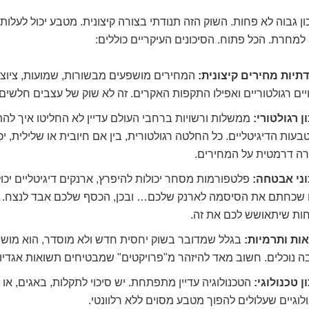
דתיות מחירים קיצונית:
המחירים מושפעים מבשורות, שמועות, ציוצים
יים רגולטוריים ואפילו התקפות האקרים. זה לא שוק של עצבים חלשים.
ן רגולטורי:
ממשלות ורשויות ברחבי העולם עדיין לא החליטו איך לה
עות הדיגיטליים. כל החלטה רגולטורית, בין אם חיובית או שלילית, י
רה דרמטית על המחירים.
וני אבטחה:
פלטפורמות מסחר יכולות להיפרץ, ארנקים דיגיטליים יכול
 שכחתם את הסיסמה לארנק שלכם… ובכן, הכסף שלכם אבד לנצח. אי
חות שיתאושש לכם את זה.
אות ותרמיות:
בגלל שמדובר בשוק יחסית חדש ולא מוסדר, הוא מושך 
 נוכלים. חשוב מאד להיזהר מ"פרויקטים" שמבטיחים תשואות אגדיות
ן טכנולוגי:
הטכנולוגיה עדיין מתפתחת. יש סיכוי לתקלות, באגים, או ש
לוגיים שעלולים להפוך מטבע מסוים ללא רלוונטי.