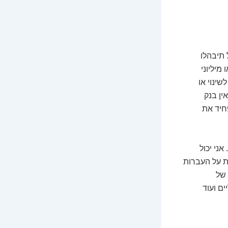
דת טכנולוגיה שנקראת בלוקצ'יין (Blockchain). אל תיבהלו
מיליוני
ינוי או
ין בנק
חיד את
ני יכול
ת על העברות
 של
ם ועוד