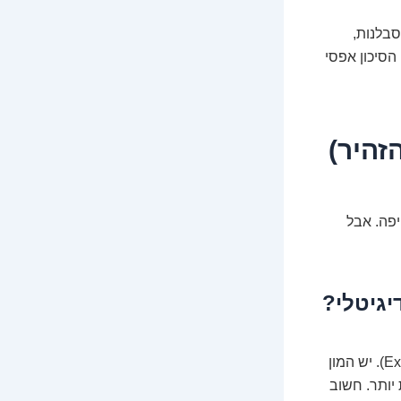
סבלנות,
הסיכון אפסי
זהיר)
יפה. אבל
גיטלי?
כדי לקנות מטבעות דיגיטליים, אתם צריכים להשתמש בפלטפורמת מסחר (Exchange). יש המון
Binance, Coinba), וחלקן קטנות יותר. חשוב