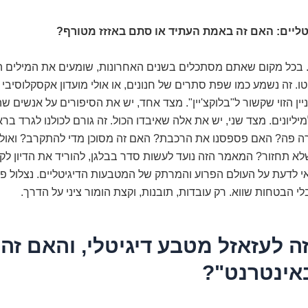
טליים: האם זה באמת העתיד או סתם באזזז מטורף?
. בכל מקום שאתם מסתכלים בשנים האחרונות, שומעים את המילים הא
טו. זה נשמע כמו שפת סתרים של חנונים, או אולי מועדון אקסקלוסיבי
ן הזוי שקשור ל"בלוקצ'יין". מצד אחד, יש את הסיפורים על אנשים ש
יליונים. מצד שני, יש את אלה שאיבדו הכול. זה גורם לכולנו לגרד בר
ה פה? האם פספסנו את הרכבת? האם זה מסוכן מדי להתקרב? ואולי, 
א תחזור? המאמר הזה נועד לעשות סדר בבלגן, להוריד את הדיון לקר
 לדעת על העולם הפרוע והמרתק של המטבעות הדיגיטליים. נצלול פנ
ובלי הבטחות שווא. רק עובדות, תובנות, וקצת הומור ציני על הדרך.
ה לעזאזל מטבע דיגיטלי, והאם זה
אינטרנט"?