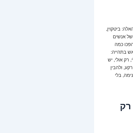
לה: ביטקוין,
 של אנשים
הפכו כמה
אש בתהייה:
רק אולי, יש
קע, ולהבין
ימה, בלי
 רק