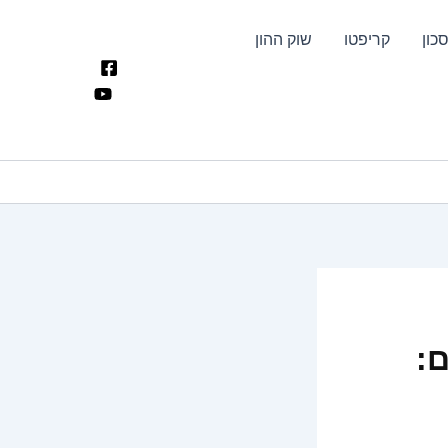
כון
קריפטו
שוק ההון
: