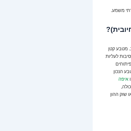
רתי משמע.
יובית)?
. מטבע קטן
סיבות לעליות
פיתוחים
. אם קניתם את המטבע הנכון
ו
איפה
ולה,
 שוק ההון