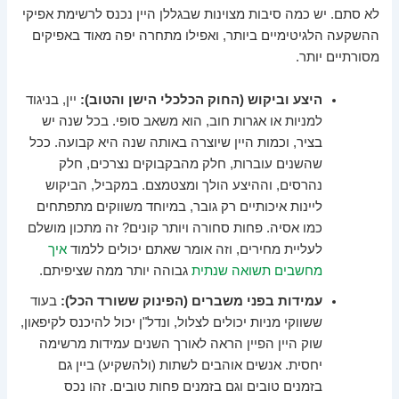
לא סתם. יש כמה סיבות מצוינות שבגללן היין נכנס לרשימת אפיקי
ההשקעה הלגיטימיים ביותר, ואפילו מתחרה יפה מאוד באפיקים
מסורתיים יותר.
היצע וביקוש (החוק הכלכלי הישן והטוב):
יין, בניגוד
למניות או אגרות חוב, הוא משאב סופי. בכל שנה יש
בציר, וכמות היין שיוצרה באותה שנה היא קבועה. ככל
שהשנים עוברות, חלק מהבקבוקים נצרכים, חלק
נהרסים, וההיצע הולך ומצטמצם. במקביל, הביקוש
ליינות איכותיים רק גובר, במיוחד משווקים מתפתחים
כמו אסיה. פחות סחורה ויותר קונים? זה מתכון מושלם
לעליית מחירים, וזה אומר שאתם יכולים ללמוד
איך
מחשבים תשואה שנתית
גבוהה יותר ממה שציפיתם.
עמידות בפני משברים (הפינוק ששורד הכל):
בעוד
ששווקי מניות יכולים לצלול, ונדל"ן יכול להיכנס לקיפאון,
שוק היין הפיין הראה לאורך השנים עמידות מרשימה
יחסית. אנשים אוהבים לשתות (ולהשקיע) ביין גם
בזמנים טובים וגם בזמנים פחות טובים. זהו נכס