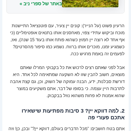
באתר של ספרי ניב »
הרעיון פשוט (על הנייר): קונים יין צעיר, עם פוטנציאל התיישנות
מוכח וביקוש עתידי צפוי, מאחסנים אותו בתנאים אופטימליים (כי
אף אחד לא רוצה יין חמוץ כשהוא פותח אותו בעוד 15 שנה), ואז,
כשמגיע זמנו, מוכרים אותו ברווח. נשמע כמו סיפור מהסרטים?
לפעמים זה באמת מרגיש ככה.
אבל לפני שאתם רצים לרכוש את כל בקבוקי המרלו שאתם
מוצאים, חשוב להבין שזו לא השקעה שמתאימה לכל אחד. היא
דורשת סבלנות, ידע, הבנה עמוקה של השוק, וכן, גם קצת אהבה
לתרבות היין עצמה. כי בסופו של דבר, אתם משקיעים במוצר
שהוא אמנות לא פחות משהוא נוזל בבקבוק.
2. למה דווקא יין? 3 סיבות מפתיעות שישאירו
אתכם פעורי פה
אתם בטח חושבים: "מכל הדברים בעולם, דווקא יין?" ובכן, כן! וזה