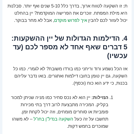
ת: זו השקעה לטווח ארוך, בדרך כלל 5-10 שנים ואף יותר. סבלנות
היא מילת המפתח. זוכרים את הפרישה המוקדמת? יין בהחלט
יכול לעזור לכם להבין
איך לפרוש מוקדם
, אבל לא מחר בבוקר.
4. הדילמות הגדולות של יין ההשקעות:
5 דברים שאף אחד לא מספר לכם (עד
עכשיו)
אז הכל נשמע ורוד וריחני כמו בורדו משובח? לא לגמרי. כמו כל
השקעה, גם יין טומן בחובו דילמות ואתגרים. בואו נדבר עליהם
בכנות, כי ידע הוא כוח (וכסף).
הנזילות:
יין הוא לא נכס סחיר כמו מניה שניתן למכור
בקליק. המכירה מתבצעת לרוב דרך בתי מכירות
פומביות או סוחרים מומחים, וזה יכול לקחת זמן.
תחשבו על זה כעל
השקעה בנדל"ן בחו"ל
– לא משהו
שמוכרים בחמש דקות.