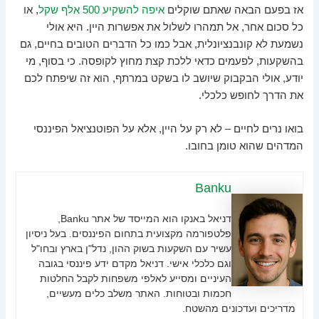
אז בפעם הבאה שאתם שוקלים
איפה להשקיע 500 אלף שקל
, או
כל סכום אחר, אל תמהרו לשלול את אפשרות היין. היא אולי
נשמעת לא קונבנציונלית, אבל כמו כל הדברים הטובים בחיים, גם
בהשקעות, לפעמים כדאי ללכת קצת מחוץ לקופסה. כי בסוף, מי
יודע, אולי הבקבוק שיושב לו בשקט במרתף, הוא זה שיפתח לכם
את הדרך לחופש כלכלי.
בואו נרים לחיים – לא רק על היין, אלא על הפוטנציאל הפיננסי
המדהים שהוא טומן בחובו.
Banku
דניאל באנקו הוא המייסד של אתר Banku,
פלטפורמה מקצועית בתחום הפיננסים. בעל ניסיון
עשיר עם השקעות בשוק ההון, נדל"ן בארץ ובחו"ל
וגם כלכלי אישי. דניאל מקדם ידע פיננסי בגובה
העיניים ומסייע לאלפי משפחות לקבל החלטות
חכמות ובטוחות. האתר משלב כלים מעשיים,
מדריכים ועדכונים מהשטח.