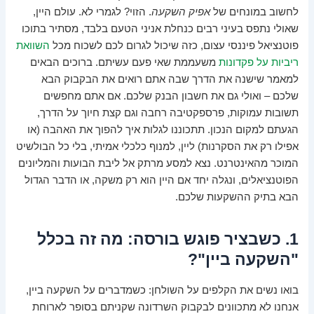
לחשוב במונחים של
אפיק השקעה
. הזוי? לגמרי לא. עולם היין,
שאולי נתפס בעיני רבים כנחלת אניני הטעם בלבד, מסתיר בתוכו
פוטנציאל פיננסי עצום, כזה שיכול לגרום לכם לשכוח מכל
השוואת
ריביות על פקדונות
משעממת שאי פעם עשיתם. ברוכים הבאים
למאמר שישנה את הדרך שבה אתם רואים את הבקבוק הבא
שלכם – ואולי גם את חשבון הבנק שלכם. אם אתם מחפשים
תשובות עמוקות, פרספקטיבה רחבה וגם קצת חיוך על הדרך,
הגעתם למקום הנכון. תתכוננו לגלות איך להפוך את האהבה (או
אפילו רק את הסקרנות) ליין, למנוף כלכלי אמיתי, בלי כל הבולשיט
המוכר מהאינטרנט. נצא למסע מרתק אל ליבת הבועות והמליונים
הפוטנציאלים, ונגלה יחד אם היין הוא רק משקה, או הדבר הגדול
הבא בתיק ההשקעות שלכם.
1. כשבציר פוגש בורסה: מה זה בכלל
"השקעה ביין"?
בואו נשים את הקלפים על השולחן: כשמדברים על השקעה ביין,
אנחנו לא מתכוונים לבקבוק השרדונה שקניתם בסופר לארוחת