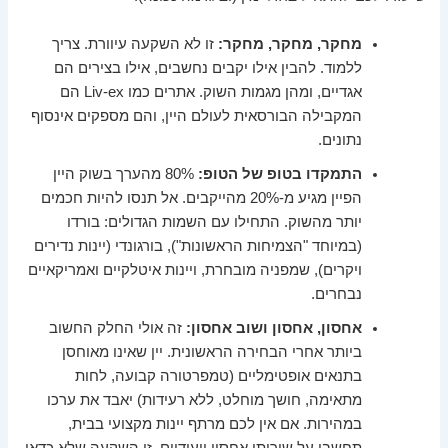
מחקר, מחקר, מחקר:
זו לא השקעה עיוורת. צריך
ללמוד. להבין אילו יקבים נחשבים, אילו בצירים הם
אגדיים, ומהן מגמות השוק. אתרים כמו Liv-ex הם
המקבילה הבורסאית לעולם היין, והם מספקים אינסוף
נתונים.
התמקדו בטופ של הטופ:
80% מהערך בשוק היין
הפיין מגיע מ-20% מהייקבים. אל תנסו להיות חכמים
יותר מהשוק. התחילו עם השמות הגדולים: בורדו
(במיוחד "הצמיחות הראשונות"), בורגונדי (יינות נדירים
ויקרים), שמפניה מובחרת, ויינות איטלקיים ואמריקאיים
נבחרים.
אחסון, אחסון ושוב אחסון:
זה אולי החלק החשוב
ביותר אחרי הבחירה הראשונית. יין שאינו מאוחסן
בתנאים אופטימליים (טמפרטורה קבועה, לחות
מתאימה, חושך מוחלט, ללא רעידות) יאבד את ערכו
במהירות. אם אין לכם מרתף יינות מקצועי בבית,
תחשבו על שירותי אחסון ייעודיים. זו השקעה שלא כדאי