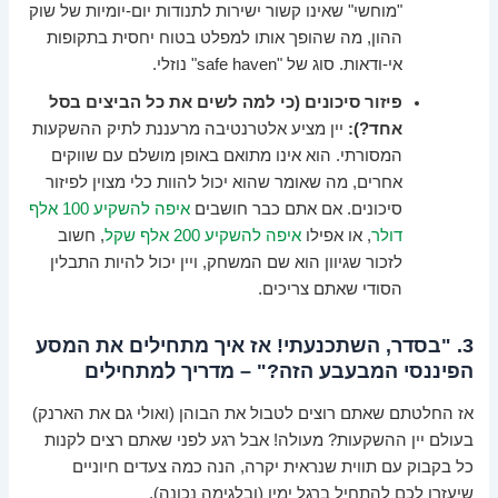
"מוחשי" שאינו קשור ישירות לתנודות יום-יומיות של שוק
ההון, מה שהופך אותו למפלט בטוח יחסית בתקופות
אי-ודאות. סוג של "safe haven" נוזלי.
פיזור סיכונים (כי למה לשים את כל הביצים בסל
אחד?):
יין מציע אלטרנטיבה מרעננת לתיק ההשקעות
המסורתי. הוא אינו מתואם באופן מושלם עם שווקים
אחרים, מה שאומר שהוא יכול להוות כלי מצוין לפיזור
סיכונים. אם אתם כבר חושבים
איפה להשקיע 100 אלף
דולר
, או אפילו
איפה להשקיע 200 אלף שקל
, חשוב
לזכור שגיוון הוא שם המשחק, ויין יכול להיות התבלין
הסודי שאתם צריכים.
3. "בסדר, השתכנעתי! אז איך מתחילים את המסע
הפיננסי המבעבע הזה?" – מדריך למתחילים
אז החלטתם שאתם רוצים לטבול את הבוהן (ואולי גם את הארנק)
בעולם יין ההשקעות? מעולה! אבל רגע לפני שאתם רצים לקנות
כל בקבוק עם תווית שנראית יקרה, הנה כמה צעדים חיוניים
שיעזרו לכם להתחיל ברגל ימין (ובלגימה נכונה).