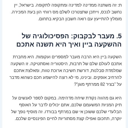
ת: זה משתנה ממדינה למדינה ומתקופה לתקופה. בישראל, יין
נחשב לנכס, וייתכן שתצטרכו לשלם מס רווחי הון בעת המכירה.
מומלץ להתייעץ עם רואה חשבון הבקיא בתחום.
5. מעבר לבקבוק: הפסיכולוגיה של
ההשקעה ביין ואיך היא תשנה אתכם
השקעה ביין היא הרבה מעבר למספרים ועקומות. היא מחברת
אתכם לעולם שלם של תרבות, היסטוריה ואסתטיקה. זו השקעה
שמלמדת סבלנות, דורשת חשיבה ארוכת טווח, ומאלצת אתכם
להרחיב אופקים. ובינינו, מי לא רוצה להישמע חכם כשהוא מדבר
על "בציר 82 ממרתף מוגן"?
היא גם מהווה נקודת שיחה מדהימה. במקום לספר לאנשים על
תיק המניות המשעמם שלכם, אתם יכולים לדבר על האוסף
הבלעדי שלכם ששוכן אי שם במרתף בבורדו. זה מוסיף נופך של
יוקרה, תחכום ואפילו קצת מסתוריות לחיים הפיננסיים שלכם.