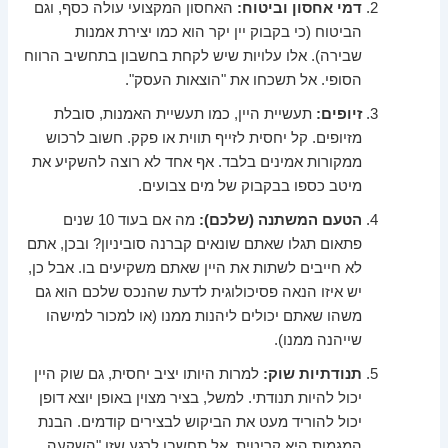
דמי אחסון וביטוח:
האחסון המקצועי עולה כסף, וגם
הביטוח (כי בקבוק יין יקר הוא כמו יצירת אמנות
שבירה). אלו עלויות שיש לקחת בחשבון בתחשיב הרווח
הסופי. אל תשכחו את "הוצאות העסק".
זיופים:
תעשיית היין, כמו תעשיית האמנות, סובלת
מזיופים. קל יחסית לזייף תווית או פקק. חשוב לרכוש
ממקורות אמינים בלבד. אף אחד לא רוצה להשקיע את
מיטב כספו בבקבוק של מים צבועים.
הטעם המשתנה (שלכם):
מה אם בעוד 10 שנים
פתאום תגלו שאתם שונאים קברנה סוביניון? ובכן, אתם
לא חייבים לשתות את היין שאתם משקיעים בו. אבל כן,
יש איזו הנאה פסיכולוגית לדעת שהנכס שלכם הוא גם
משהו שאתם יכולים ליהנות ממנו (או למכור למישהו
שייהנה ממנו).
תנודתיות שוק:
למרות היותו יציב יחסית, גם שוק היין
יכול להיות תנודתי. למשל, בציר מצוין באופן יוצא דופן
יכול להוריד מעט את הביקוש לבצירים קודמים. הבנת
המגמות היא קריטית. אל תחשבו לרגע שזו "השקעה