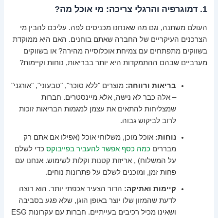
1. דמוגרפיה והרגלי צריכה: מי אוכל מה?
העולם משתנה, וגם מה שאנחנו מכניסים לפה. עליכם להבין מי
הצרכנים העיקריים של החברה שאתם בוחנים. האם היא ממוקדת
בשווקים מתפתחים עם צמיחת אוכלוסייה מהירה? או בשווקים
מערביים שבהם ההתמקדות היא יותר בבריאות, נוחות וקיימות?
בריאות ורווחה:
מוצרים "ללא סוכר", "טבעוני", "אורגני"
– אלה כבר לא נישה, אלא מיינסטרים. חברות
שמצליחות להתאים את עצמן למגמות הבריאות זוכות
לרוב לביקוש גבוה.
נוחות:
אוכל מוכן, משלוחי אוכל (אפילו אם אתם רק
מבררים
כמה כסף אפשר להעביר בפייבוקס
כדי לשלם
על המשלוח) , אריזות קטנות וקלות לשימוש. אנחנו עם
פחות זמן, ומוכנים לשלם על פתרונות נוחים.
קיימות ואתיקה:
הדור הצעיר אכפתי יותר. הוא רוצה
לדעת שהמזון שלו יוצר באופן הוגן, שלא פגע בסביבה
ושאינו מכיל רכיבים בעייתיים. חברות עם עקרונות ESG