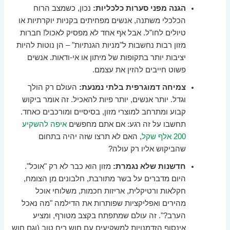
הגנה מפני סערות כלכליות:
נכון, כשמצב הרוח
הכלכלי משתנה, אנשים מפחיתים בקניות יוקרתיות או
טיולים לחו"ל. אבל אף אחד לא מפסיק לאכול! חברות
מזון רבות נחשבות ל"מניות הגנתיות" – הן נוטות להיות
יציבות יותר בתקופות של מיתון או אי-ודאות. אנשים
פשוט חייבים להזין את עצמם.
צמיחה דמוגרפית בלתי נמנעת:
העולם רק הולך
וגדל. יותר אנשים, יותר פיות להאכיל. זה אומר ביקוש
קבוע ומתרחב למוצרי מזון, בסיסיים ומורכבים כאחד.
תחשבו על זה רגע: אם אתם מחפשים
איפה להשקיע
200 אלף שקל
, האם לא תרצו שזה יהיה בתחום
שהביקוש אליו רק עולה?
חדשנות שלא נגמרת:
מזון הוא כבר לא רק "אוכל".
היום מדברים על בשר מתורבת, חלבונים מן הצומח,
חקלאות ורטיקלית, אריזות חכמות, משלוחי אוכל
מהירים ואפליקציות שפותרות את הדילמה "מה נאכל
הערב?". זה עולם שמתפתח בקצב מטורף, ומציע
אינסוף הזדמנויות למשקיעים עם חוש ריח טוב (וגם חוש