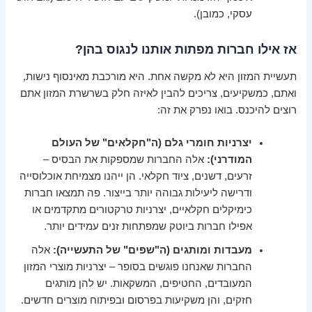
עסקי, כמובן).
אז אילו חברות מפתות אותנו לנגוס בהן?
תעשיית המזון היא לא מקשה אחת. היא מורכבת מאינסוף נישות,
ואתם, כמשקיעים, צריכים להבין לאיזה חלק בשרשרת המזון אתם
רוצים להיכנס. בואו נפרק את זה:
יצרניות חומרי גלם (ה"חקלאים" של העולם
המודרני):
אלה החברות שמספקות את הבסיס –
זרעים, דשנים, ציוד חקלאי. הן ייהנו מצמיחת אוכלוסייה
ודרישה ליעילות גבוהה יותר בייצור. פה תמצאו חברות
כימיקלים חקלאיים, יצרניות טרקטורים מתקדמים או
אפילו חברות ביוטק שמפתחות זנים עמידים יותר.
מעבדות ומותגים (ה"שפים" של התעשייה):
אלה
החברות שאנחנו פוגשים בסופר – יצרניות מוצרי המזון
המעובדים, החטיפים, המשקאות. יש להן מותגים
חזקים, והן משקיעות בפרסום ובפיתוח מוצרים חדשים.