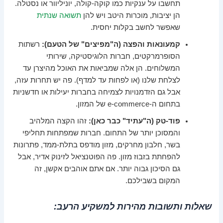
תחשבו על ענקיות כמו קוקה-קולה, יוניליוור או נסטלה.
הן יציבות, מוכרות היטב ויש להן
תשואה שנתית
שאפשר לחשב בקלות יחסית.
קמעונאות והפצה (ה"מפיצים" של הטעם):
רשתות
הסופרמרקטים, חברות הלוגיסטיקה, שירותי
המשלוחים. הן אלה שמביאות את האוכל מהיצרן עד
לצלחת שלנו (או לפחות עד למדף). פה יש תחרות עזה,
אבל גם הזדמנויות לצמיחה בחברות יעילות או חדשניות
בתחום ה-e-commerce של המזון.
פוד-טק (ה"עתיד" כבר כאן):
זהו הקצה המלהיב
והמסוכן יותר של התחום. חברות שמפתחות תחליפי
בשר, חלבון מחרקים, מזון מודפס בתלת-ממד, פתרונות
להפחתת בזבוז מזון. פה הפוטנציאל לזינוק אדיר, אבל
גם הסיכון גבוה יותר. אם אתם אוהבים אקשן, זה
המקום בשבילכם.
שאלות ותשובות מהירות למשקיע הרעב: