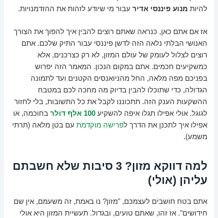
להיות
מנוע פיננסי אדיר
עבור מי שיודע לזהות את ההזדמנויות.
אז אם אתם כאן, כנראה שאתם רוצים להבין איך להפוך את הצורך
האנושי הבלתי נלאה הזה לדשן פיננסי עבור התיק שלכם. אתם
רוצים לצלול לעומק של עולם המזון, לא רק כצרכנים, אלא
כמשקיעים חכמים. אתם במקום הנכון. המאמר הזה יפרוש
בפניכם מפה מלאה, החל מהניואנסים הקטנים ועד לתמונה
הגדולה, כדי שתוכלו להבין בדיוק מה מחכה לכם במטבח
ההשקעות הענק הזה. תתכוננו לקבל את כל התשובות, בלי לחזור
לגוגל. אולי אפילו תגלו איפה להשקיע
100 אלף דולר
בחוכמה, או
אפילו איך לתכנן את הדרך ל
פרישה מוקדמת
עם בטן מלאה (תרתי
משמע).
למה דווקא מזון? 3 סיבות שלא חשבתם
עליהן (אולי)
אתם בטח חושבים לעצמכם, "מזון? נו באמת, זה משעמם, אין שם
חידושים". אז זהו, שאתם טועים, ובגדול. תעשיית המזון היא אולי