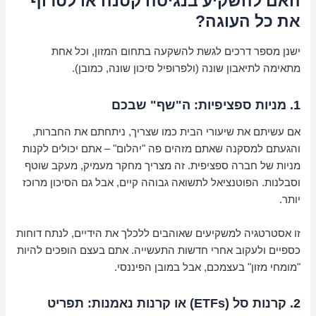
האם להשקיע בנגיסה קטנה או לטרוף
את כל העוגה?
ישנן מספר דרכים לגשת להשקעה בתחום המזון, וכל אחת
מתאימה לתיאבון שונה (ולפרופיל סיכון שונה, כמובן).
1. מניות ספציפיות: ה"שף" שבכם
אם עשיתם את שיעורי הבית כמו שצריך, ניתחתם את החברות,
והגעתם למסקנה שאתם מזהים פה "יהלום" – אתם יכולים לקנות
מניות של חברה ספציפית. זה מצריך מחקר מעמיק, מעקב שוטף
וסבלנות. הפוטנציאל לתשואה גבוהה קיים, אבל גם הסיכון מרוכז
יותר.
זו אסטרטגיה למשקיעים שאוהבים ללכלך את הידיים, לנתח דוחות
כספיים ולעקוב אחרי חדשות התעשייה. אתם בעצם הופכים להיות
"מומחי מזון" בעצמכם, אבל במובן הפיננסי.
2. קרנות סל (ETFs) או קרנות נאמנות: תפריט