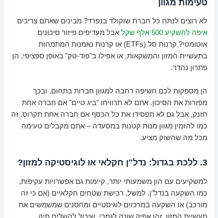
טעימות מגוון
לא רוצים לנתח כל חברת שוקולד בנפרד? מבינים שאתם צריכים
איפה להשקיע 500 אלף שקל
אבל מעדיפים פיזור סיכונים
אוטומטי? קרנות סל (ETFs) או קרנות נאמנות המתמחות
בתעשיית המזון והמשקאות, או אפילו ב"פוד-טק" באופן ספציפי, הן
פתרון נהדר.
הן מספקות לכם חשיפה רחבה למגוון חברות בתחום, ובכך
מפזרות את הסיכון. אתם לא תרוויחו "ביג טיים" אם חברה אחת
תזנק, אבל גם לא תפסידו את כל הכסף אם חברה אחת תקרוס. זה
כמו להזמין מגוון מנות קטנות במסעדה – אתם מקבלים טעימה
מכל מה שהשוק מציע.
3. ללכת בגדול: נדל"ן חקלאי או לוגיסטיקה למזון?
למשקיעים עם הון משמעותי יותר, קיימות גם אפשרויות עקיפות,
כמו השקעה בנדל"ן. למשל, רכישת שטחים חקלאיים (אם כי זה
מורכב) או השקעה במרכזים לוגיסטיים ומחסנים שמשמשים את
תעשיית המזון. זהו אפיק שונה לגמרי, שיכול להשלים תיק