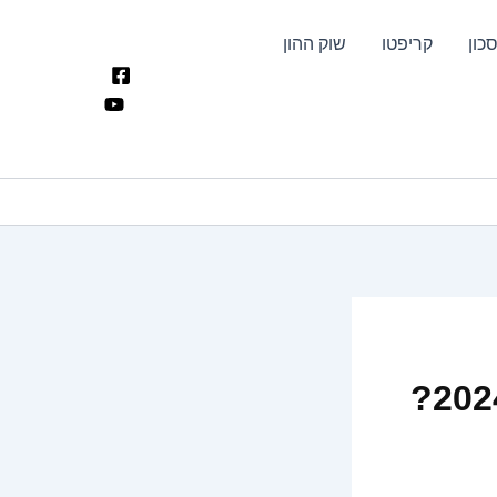
כון
קריפטו
שוק ההון
האם כדאי להשקיע בחברות ביטוח ב-2024?