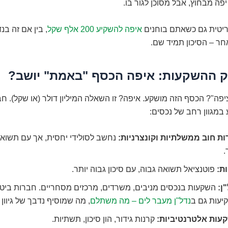
יפה מבחוץ, אבל מסוכן לגור בו.
קריטית גם כשאתם בוחנים
איפה להשקיע 200 אלף שקל
, בין אם זה בנד
חר – הסיכון תמיד שם.
ק ההשקעות: איפה הכסף "באמת" יושב?
יפה"? הכסף הזה מושקע. איפה? זו השאלה המיליון דולר (או שקל). ח
 במגוון רחב של נכסים:
ות חוב ממשלתיות וקונצרניות:
נחשב לסולידי יחסית, אך עם תשואו
.
ת:
פוטנציאל תשואה גבוה, עם סיכון גבוה יותר.
ן:
השקעות בנכסים מניבים, משרדים, מרכזים מסחריים. חברות ביטו
יעות גם ב
נדל"ן מעבר לים – מה משתלם
, מה שמוסיף נדבך של גיוון 
עות אלטרנטיביות:
קרנות גידור, הון סיכון, תשתיות.