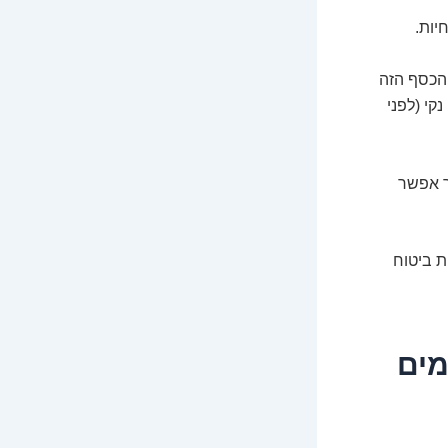
יות.
 הכסף הזה
קי (לפני
ך אפשר
ת ביטוח
חכמים