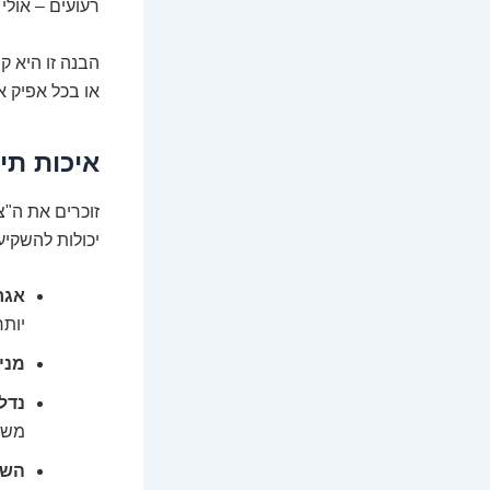
רעועים – אולי 
הבנה זו היא 
או בכל אפיק א
איכות תי
זוכרים את ה"צ
יכולות להשקיע
אגר
יותר
מניו
נדל"
משק
השק