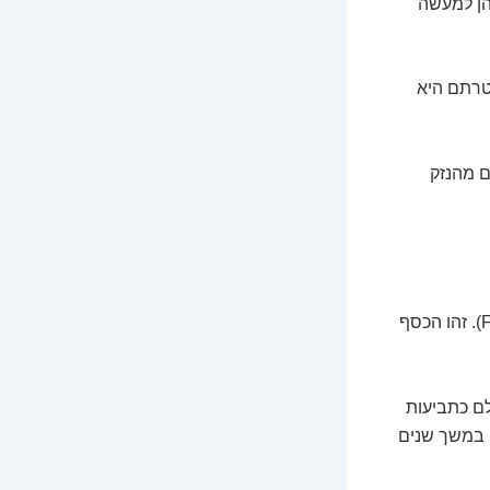
הן למעשה
מטרתם היא
ם מהנזק
כאן נכנס לתמונה המונח שוורן באפט, האורקל מאומהה, כל כך אוהב: ה"ציפה" (Float). זהו הכסף
לם כתביעות
 במשך שנים