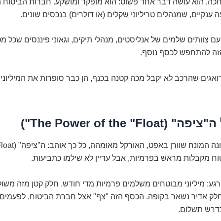
חכה, הוא עושה דבר אחד פשוט: הוא מופקד ומושקע. חברות הביטוח 
ענקיים, שמנהלים טריליוני שקלים (או דולרים) בנכסים שונים.
עם צוותים שלמים של אנליסטים, מנהלי תיקים, וגאוני פיננסים שכל 
זה להתחפש לכסף נוסף.
ואגים שהרכב לא יקבל מכה קטנה בכנף, הן כבר סופרות את המיליוני
The Power of the "Flo")
ח מקבלות מראש בפרמיות, אבל עדיין לא שילמו כתביעות.
גע: מיליוני מבוטחים משלמים פרמיות מדי חודש. חלק קטן מזה משו
 חלק אדיר נשאר בקופה. הכסף הזה "צף" אצל חברת הביטוח, לפעמים
נדרש תשלום.