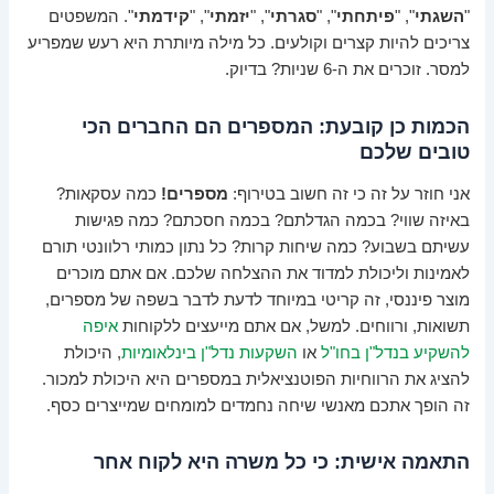
"
השגתי
", "
פיתחתי
", "
סגרתי
", "
יזמתי
", "
קידמתי
". המשפטים
צריכים להיות קצרים וקולעים. כל מילה מיותרת היא רעש שמפריע
למסר. זוכרים את ה-6 שניות? בדיוק.
הכמות כן קובעת: המספרים הם החברים הכי
טובים שלכם
אני חוזר על זה כי זה חשוב בטירוף:
מספרים!
כמה עסקאות?
באיזה שווי? בכמה הגדלתם? בכמה חסכתם? כמה פגישות
עשיתם בשבוע? כמה שיחות קרות? כל נתון כמותי רלוונטי תורם
לאמינות וליכולת למדוד את ההצלחה שלכם. אם אתם מוכרים
מוצר פיננסי, זה קריטי במיוחד לדעת לדבר בשפה של מספרים,
תשואות, ורווחים. למשל, אם אתם מייעצים ללקוחות
איפה
להשקיע בנדל"ן בחו"ל
או
השקעות נדל"ן בינלאומיות
, היכולת
להציג את הרווחיות הפוטנציאלית במספרים היא היכולת למכור.
זה הופך אתכם מאנשי שיחה נחמדים למומחים שמייצרים כסף.
התאמה אישית: כי כל משרה היא לקוח אחר