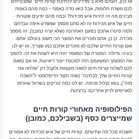
אז נכון, העולם מלא ב"מדריכים לכתיבת קורות חיים" שמבטיחים
לכם משרת חלומות, אבל בואו נודה באמת – כמה מהם באמת
מבינים מה זה להיות איש מכירות? וכמה מהם יודעים שקורות
חיים של איש מכירות זה לא סתם מסמך שמפרט איפה עבדתם
ולמה פיטרו אתכם בפעם האחרונה (שלא קרה כמובן!). זה מסמך
מכירה. כן כן, אתם מוכרים את המוצר הכי חשוב בעולם: אתם.
ואם קורות החיים שלכם לא מוכרים אתכם כמו שצריך, אז יש לנו
בעיה. גדולה. המטרה של המאמר הזה היא לשנות את זה. להפוך
את המסמך המשעמם הזה למכונת ייצור ריאיונות. אז אם נמאס
לכם לשלוח קורות חיים למאה מקומות ולקבל רק "שלחנו את
קורות החיים שלך לבחינה" (שזה הקוד הדיפלומטי ל"תשכח
מזה"), בואו נצלול פנימה. יש לנו כמה טריקים בשרוול שיגרמו
למגייסים לרוץ אחריכם. ברצינות.
הפילוסופיה מאחורי קורות חיים
שמייצרים כסף (בשבילכם, כמובן)
תשכחו מכל מה שידעתם. קורות חיים של איש מכירות לא אמורים