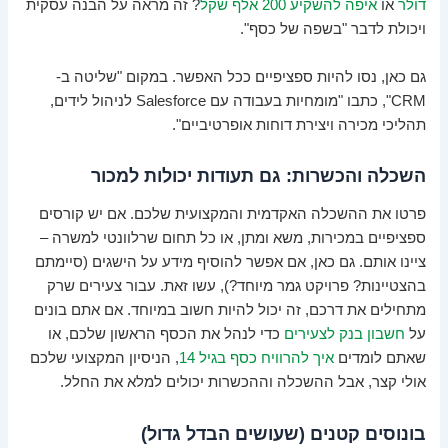
דולר
או
איפה להשקיע 200 אלף שקל
? זה מראה על הבנה עסקית
ויכולת לדבר "בשפה של כסף".
גם כאן, נסו להיות ספציפיים ככל האפשר. במקום "שליטה ב-
CRM", כתבו "מומחיות בעבודה עם Salesforce לניהול לידים,
תהליכי מכירה ויצירת דוחות אופרטיביים".
השכלה והכשרות: גם תעודות יכולות למכור
פרטו את ההשכלה האקדמית והמקצועית שלכם. אם יש קורסים
ספציפיים במכירות, משא ומתן, או כל תחום שרלוונטי למשרה –
ציינו אותם. גם כאן, אם אפשר להוסיף מידע על הישגים (סיימתם
בהצטיינות? פרויקט גמר מיוחד?), עשו זאת. עבור צעירים שרק
מתחילים את דרכם, זה יכול להיות חשוב במיוחד. אם אתם בונים
על
חשבון בנק לצעירים
כדי לנהל את הכסף הראשון שלכם, או
שאתם לומדים
איך להרוויח כסף בגיל 14
, הניסיון המקצועי שלכם
אולי קצר, אבל ההשכלה וההכשרות יכולים למלא את החלל.
בונוסים קטנים (שעושים הבדל גדול)