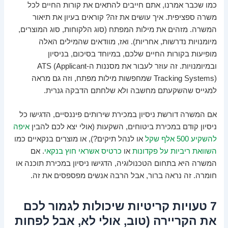
כמו שכבר אמרנו, אתם חייבים להתאים את קורות החיים לכל
משרה ספציפית. איך עושים את זה? קוראים בעיון את תיאור
המשרה. מזהים את מילות המפתח (סוג הלקוחות, סוג המוצרים,
מיומנויות נדרשות, אחריות). ואז, מוודאים שהמילים האלה
מופיעות בקורות החיים שלכם, במיוחד בסיכום, בניסיון
ובמיומנויות. זה עוזר לעבור את מסננות ה-ATS (Applicant
Tracking Systems) שמחפשות מילות מפתח, וזה גם מראה
למגייס שהשקעתם מחשבה ולא שלחתם הדבקה גנרית.
אם המשרה דורשת ניסיון במכירת שירותים פיננסיים, הדגישו כל
ניסיון קודם במכירת ביטוחים, השקעות (אולי יצא לכם להבין
איפה
להשקיע 500 אלף שקל
או לנהל תיקים?), או מוצרים בנקאיים כמו
השוואת ריביות על פקדונות
או
כרטיס אשראי חוץ בנקאי
. אם
המשרה היא בתחום הטכנולוגיה, הדגישו ניסיון במכירת תוכנה או
חומרה. זה נראה ברור, אבל הרבה אנשים מפספסים את זה.
7 טעויות קריטיות שיכולות לגמור לכם
את הקריירה (טוב, אולי לא, אבל לפחות