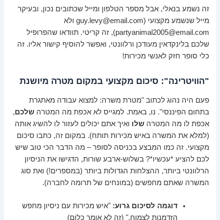
זה נשמע בנאלי, אבל מספר הטלפון ומייל שכתובים נכון, ובעיקר
מייל שנשמע מקצועי (guy.levy@email.com ולא
partyanimal2005@email.com), זה קריטי. תוודאו שהפרופיל
שלכם בלינקדאין מעודכן ורלוונטי, ואפשר להוסיף קישור אליו. זה
כלי סופר חזק לאנשי מכירות!
"הוויטרינה": סיכום מקצועי במקום מטרה מיושנת
פעם היה נהוג לכתוב "מטרת משרה: למצוא עבודה מאתגרת
בתחום הפיננסי". נו, באמת. למגייס לא אכפת מה המטרה
שלכם
,
אכפת לו מה המטרה
שלו
ואיך אתם יכולים לעזור לו להשיג אותה
(למלא את המשרה באיש מכירות תותח). במקום זה, כתבו סיכום
מקצועי. זה כמו המבצע בכניסה לסופר – מה הדבר הכי טוב שיש
לכם להציע *עכשיו*? בשלוש-ארבע שורות, הדגישו את הניסיון
הרלוונטי ביותר, ההצלחות הגדולות ביותר (במספרים!) ואת סוג
המשרה שאתם מחפשים (במונחים של תרומה לחברה).
דוגמה לסיכום גרוע:
"איש מכירות עם ניסיון מחפש
הזדמנות לצמוח." (זה לא אומר כלום)