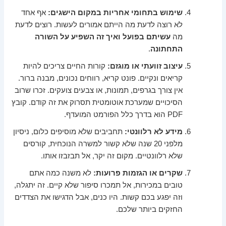
שימוש בתחומי אחריות במקום הישגים:
אף אחד
לא רוצה לדעת מה הייתם אמורים לעשות. רוצים לדעת
מה
עשיתם בפועל ואיך זה השפיע על השורה
התחתונה
.
עיצוב זוועתי או מוגזם:
קורות החיים צריכים להיות
קריאים ונקיים. פונט קריא, רווחים נכונים, מבנה ברור.
אין צורך בגרפים, תמונות, או צבעים צועקים. זכרו שרוב
הסיכויים שמערכת אוטומטית תסרוק את זה קודם. קובץ
PDF הוא בדרך כלל הפורמט המועדף.
מידע לא רלוונטי:
תחביבים שלא מוסיפים כלום, ניסיון
מלפני 20 שנה שלא קשור למשרה הנוכחית, קורסים
שלא רלוונטיים. מקום זה יקר, אל תבזבזו אותו.
שקרים או הגזמות פרועות:
לא משנה כמה אתם
טובים במכירות, אל תמכרו סיפור שלא קיים. זה יתגלה,
וזה יפגע בכם קשות. היו כנים, אבל הדגישו את הצדדים
החזקים ביותר שלכם.