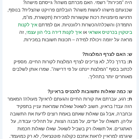
היה "מכירות" רשמי. האם מכרתם משהו? גייסתם מישהו?
שכנעתם מישהו לעשות משהו? הובלתם פרויקט שהצליח? בנוסף,
הדגישו מיומנויות רכות שקשורות למכירות (תקשורת, מו"מ,
התמדה) והשכלה/הכשרות רלוונטיות. אם למדתם
איך לקנות
ביטקוין בכרטיס אשראי
או
איך לקנות דירה בלי הון עצמי
, זה
מראה על יוזמה ויכולת למידה – תכונות חשובות במכירות.
ש: האם לצרף המלצות?
ת:
בדרך כלל, לא צריכים לצרף המלצות לקורות החיים. מספיק
לכתוב בסוף "המלצות יינתנו על פי דרישה". שמרו אותן לשלבים
מאוחרים יותר בתהליך.
ש: כמה שאלות ותשובות להכניס בראיון?
ת:
רגע, עברתם את קורות החיים והגעתם לראיון? מעולה! המאמר
הזה עבד! בראיון, חשוב לשאול שאלות שמראות עניין בתפקיד
ובחברה, אבל גם שאלות שאתם באמת רוצים לדעת את התשובה
עליהן. תשאלו על יעדים, על מבנה הצוות, על תהליכי עבודה, על
האתגרים. אל תשאלו רק בשביל לשאול. שאלו שאלות חכמות
שיגרמו למראיין לראות אתכם כקולגה פוטנציאלי, לא רק כמועמד.