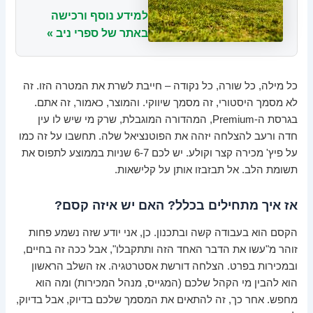
למידע נוסף ורכישה
באתר של ספרי ניב »
כל מילה, כל שורה, כל נקודה – חייבת לשרת את המטרה הזו. זה
לא מסמך היסטורי, זה מסמך שיווקי. והמוצר, כאמור, זה אתם.
בגרסת ה-Premium, המהדורה המוגבלת, שרק מי שיש לו עין
חדה ורעב להצלחה יזהה את הפוטנציאל שלה. תחשבו על זה כמו
על פיץ' מכירה קצר וקולע. יש לכם 6-7 שניות בממוצע לתפוס את
תשומת הלב. אל תבזבזו אותן על קלישאות.
אז איך מתחילים בכלל? האם יש איזה קסם?
הקסם הוא בעבודה קשה ובתכנון. כן, אני יודע שזה נשמע פחות
זוהר מ"עשו את הדבר האחד הזה ותתקבלו", אבל ככה זה בחיים,
ובמכירות בפרט. הצלחה דורשת אסטרטגיה. אז השלב הראשון
הוא להבין מי הקהל שלכם (המגייס, מנהל המכירות) ומה הוא
מחפש. אחר כך, זה להתאים את המסמך שלכם בדיוק, אבל בדיוק,