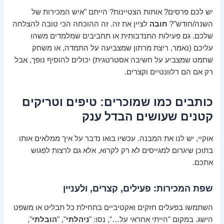
יש לכם פרסים? אותות הצטיינות? הייתם "איש המכירות של
השנה/חודש"?
חובה
לציין את זה. זה ההוכחה הכי טובה להצלחה
שלכם. גם פעילות התנדבותית או תחביבים שמלמדים משהו
עליכם (נאמר, ריצת מרתון שמצביעה על התמדה, או משחק
שחמט שמצביע על חשיבה אסטרטגית) יכולים להוסיף נופך, אבל
רק אם הם רלוונטיים וקצרים.
כותבים כמו שמוכרים: טיפים וטריקים
קטנים שעושים הבדל ענק
אוקיי, יש לנו את המבנה. עכשיו בואו נדבר על איך ממלאים אותו
בתוכן שיגרום למגייסים לא רק לקרוא, אלא גם לרצות לפגוש
אתכם.
שפת המכירות: פעילים, קצרים, ולעניין
השתמשו בפעלים חזקים ואקטיביים בתחילת כל תבליט או משפט
הישג. במקום "הייתי אחראי על…", נסו: "
ניהלתי
", "
הובלתי
",