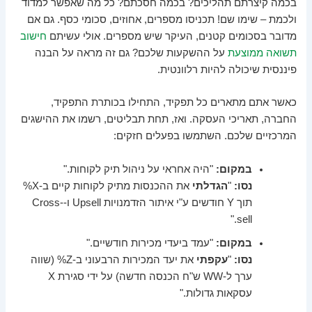
בכמה קיצרתם תהליכים? בכמה חסכתם? כל מה שאפשר למדוד
ולכמת – שימו שם! תכניסו מספרים, אחוזים, סכומי כסף. גם אם
מדובר בסכומים קטנים, העיקר שיש מספרים. אולי עשיתם
חישוב
תשואה ממוצעת
על ההשקעות שלכם? גם זה מראה על הבנה
פיננסית שיכולה להיות רלוונטית.
כאשר אתם מתארים כל תפקיד, התחילו בכותרת התפקיד,
החברה, תאריכי העסקה. ואז, תחת תבליטים, רשמו את ההישגים
המרכזיים שלכם. השתמשו בפעלים חזקים:
במקום:
"היה אחראי על ניהול תיק לקוחות."
נסו:
"
הגדלתי
את ההכנסות מתיק לקוחות קיים ב-X%
תוך Y חודשים ע"י איתור הזדמנויות Upsell ו-Cross-
sell."
במקום:
"עמד ביעדי מכירות חודשיים."
נסו:
"
עקפתי
את יעד המכירות הרבעוני ב-Z% (שווה
ערך ל-WW ש"ח הכנסה חדשה) על ידי סגירת X
עסקאות גדולות."