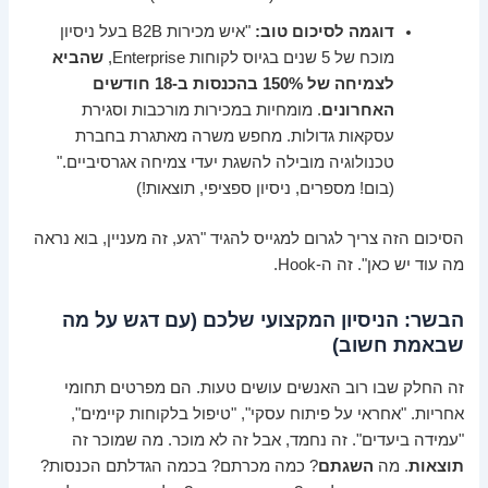
דוגמה לסיכום טוב:
"איש מכירות B2B בעל ניסיון
מוכח של 5 שנים בגיוס לקוחות Enterprise,
שהביא
לצמיחה של 150% בהכנסות ב-18 חודשים
האחרונים
. מומחיות במכירות מורכבות וסגירת
עסקאות גדולות. מחפש משרה מאתגרת בחברת
טכנולוגיה מובילה להשגת יעדי צמיחה אגרסיביים."
(בום! מספרים, ניסיון ספציפי, תוצאות!)
הסיכום הזה צריך לגרום למגייס להגיד "רגע, זה מעניין, בוא נראה
מה עוד יש כאן". זה ה-Hook.
הבשר: הניסיון המקצועי שלכם (עם דגש על מה
שבאמת חשוב)
זה החלק שבו רוב האנשים עושים טעות. הם מפרטים תחומי
אחריות. "אחראי על פיתוח עסקי", "טיפול בלקוחות קיימים",
"עמידה ביעדים". זה נחמד, אבל זה לא מוכר. מה שמוכר זה
תוצאות
. מה
השגתם
? כמה מכרתם? בכמה הגדלתם הכנסות?