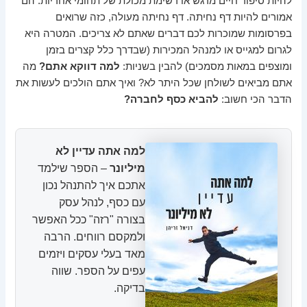
להיות סיפור חיים מרגש או רשימת מכולת של תחומי אחריות. הם
אמורים להיות דף נחיתה. דף נחיתה מעולה, כזה שרואים
בפרסומות שמוכרות לכם דברים שאתם לא צריכים. המטרה היא
לגרום למגייס או למנהל המכירות (שבדרך כלל קצרים בזמן
ומוצפים במאות מסמכים) להבין בשניות:
למה דווקא אתם?
מה
אתם מביאים לשולחן שכל היתר לא? ואיך אתם הולכים לעשות את
הדבר הכי חשוב:
להביא כסף לחברה?
למה אתה עדיין לא
מיליונר
– הספר שילמד
אתכם איך להתנהל נכון
עם כסף, לנהל עסק
בצורה "רזה" ככל האפשר
ולמקסם רווחים. הרבה
מאד בעלי עסקים ויזמים
עפים על הספר. שווה
בדיקה.