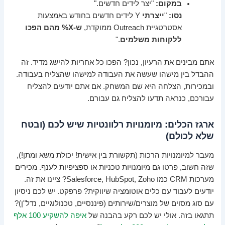
במקום:
"יצר לידים חדשים."
נסו:
"
ייצרתי
Y לידים חדשים בחודש באמצעות
אסטרטגיית Outreach ממוקדת,
ש-X% מהם הפכו
ללקוחות משלמים
."
אתם מבינים את הרעיון, נכון? הפכו כל אחריות להישג מדיד. זה
ההבדל בין מישהו שעשה את העבודה למישהו שהצליח בעבודה.
ובמכירות, הצלחה היא שם המשחק. אם אתם יודעים להצליח
עבורכם, כנראה תדעו להצליח גם עבורם.
ארגז הכלים: מיומנויות רלוונטיות שיש לכם (ובטח
שלא לכולם)
מעבר למיומנויות הרכות (תקשורת בין אישית! יכולת משא ומתן!),
שזה חשוב, פרטו גם מיומנויות טכניות או ספציפיות לענף. מכירים
מערכות CRM כמו Salesforce, HubSpot, Zoho? ציינו את זה.
יודעים לעבוד עם כלים אוטומציה שיווקית? פרפקט. יש לכם ניסיון
עם סוג מסוים של מוצרים/שירותים (פיננסיים, טכנולוגיים, נדל"ן)?
תתגאו בזה. אולי יש לכם רקע בהבנה של
איפה להשקיע 100 אלף