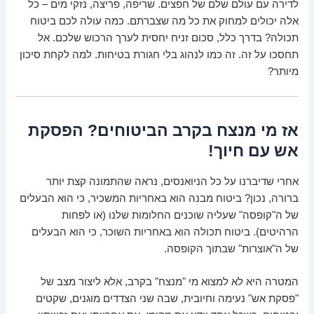
לדירה עם עולם שלם של חפצים. שריפה, פריצה, נזקי מים – כל
אלה יכולים למחוק את כל מה שצברתם. כמה עולה לכם ביטוח
תכולה? בדרך כלל, סכום זניח יחסית לערך הרכוש שלכם. אל
תחסכו על זה. זה כמו לנהוג בלי חגורת בטיחות. למה לקחת סיכון
מיותר?
אז מי מנצח בקרב הביטוחים? הפסקת
אש עם חיוך!
אחרי שדיברנו על כל הניואנסים, נראה שהתמונה קצת יותר
ברורה, נכון? ביטוח מבנה הוא באחריות המשכיר, כי הוא הבעלים
של ה"קופסה" שעליה שוכנים החלומות שלנו (או לפחות
הרהיטים). ביטוח תכולה הוא באחריות השוכר, כי הוא הבעלים
של ה"אוצרות" שבתוך הקופסה.
המטרה היא לא למצוא מי "מנצח" בקרב, אלא ליצור מצב של
"פסקת אש" נעימה וחיובית, שבה שני הצדדים מוגנים, שקטים