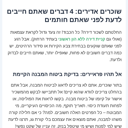
שוכרים אדירים: 4 דברים שאתם חייבים
לדעת לפני שאתם חותמים
החלטתם לשכור דירה? כל הכבוד! זה צעד גדול לקראת עצמאות
(ואולי גם
קניית דירה ללא הון ראשוני
בעתיד הרחוק). אבל רגע
לפני שאתם שוקעים בבחירת צבע הקירות או סידור הרהיטים, יש
כמה דברים חשובים לא פחות, שאפילו יותר, שאתם חייבים לבדוק
ולדעת.
אל תהיו פראיירים: בדיקת ביטוח המבנה הקיימת
בתור שוכרים, אתם לא צריכים לדאוג לביטוח המבנה, אבל אתם
בהחלט צריכים לוודא שהוא קיים! אל תתביישו לבקש מהמשכיר
אישור על קיומו של ביטוח מבנה. בקשו לראות את הפוליסה, או
לפחות תעודת כיסוי. תאריך תוקף, מה הכיסויים העיקריים, מי
המבוטח – כל הפרטים האלה חשובים. למה? כי אם חלילה קורה
משהו למבנה, ואתם מוצאים את עצמכם בלי קורת גג, תרצו לדעת
שיש למי לפנות ושיש מי שיטפל בנזק. זה עניין של שקט נפשי!