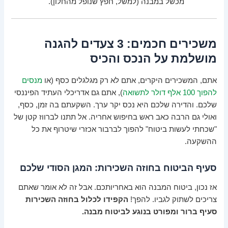
מכשל במבנה (למשל, חפץ שנופל מהחלון).
משכירים חכמים: 3 צעדים להגנה
מושלמת על הנכס והכיס
אתם, המשכירים היקרים, אתם לא רק מגלגלים כסף (או
מנסים
להפוך 100 אלף דולר לתשואה
), אתם גם אדריכלי העתיד הפיננסי
שלכם. והדירה שלכם היא נכס יקר ערך. השקעתם בה זמן, כסף,
ואולי גם הרבה כאב ראש בחיפוש אחריה. אל תתנו לברווז קטן של
"שכחתי לעשות ביטוח" להפוך לברבור אכזרי שיטרוף את כל
ההשקעה.
סעיף הביטוח בחוזה השכירות: המגן הסודי שלכם
אז נכון, ביטוח המבנה הוא באחריותכם. אבל זה לא אומר שאתם
צריכים לשתוק לגביו. להפך!
הקפידו לכלול בחוזה השכירות
סעיף ברור ומפורט בנוגע לביטוח מבנה.