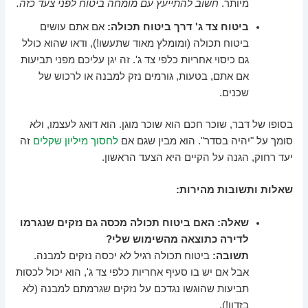
מיותר.
חשוב להתייעץ עם מומחה ביטוח לפני צעד כזה.
ביטוח צד ג' דרך ביטוח תכולה:
אם אתם עושים
ביטוח תכולה (ומומלץ מאוד שתעשו!), ודאו שהוא כולל
גם כיסוי אחריות כלפי צד ג'. זה יגן עליכם מפני תביעות
אם אתם, בטעות, גורמים נזק למבנה או לרכוש של
שכנים.
בסופו של דבר, שוכר חכם הוא שוכר מוגן. הוא דואג לעצמו, ולא
סומך על "יהיה בסדר". הוא מבין שגם אם
לחסוך מיליון שקלים
זה
יעד רחוק, הגנה על הקיים היא הצעד הראשון.
שאלות ותשובות מהירות:
שאלה: האם ביטוח תכולה מכסה גם נזקים שנגרמו
לדירה כתוצאה מהשימוש שלי?
תשובה:
ביטוח תכולה רגיל לא יכסה נזקים למבנה.
אבל אם יש בו סעיף אחריות כלפי צד ג', הוא יכול לכסות
תביעות שהוגשו נגדכם על נזקים שגרמתם למבנה (לא
בזדון!).