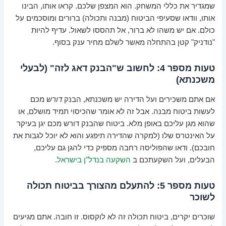
שמגדיר את כללי המשחק. הוא המצפן שלכם. קראו אותו, הבינו
אותו, וודאו שסעיפי הביטוח (מבנה ותכולה) ברורים ומוסכמים על
כולם. אם יש משהו לא ברור, אל תהססו לשאול. עדיף להיות
"נודניק" קטן בהתחלה מאשר לשלם מחיר ענק בסוף.
טעות מספר 4: לחשוב ש"הבנק דאג לזה" (לבעלי
משכנתא)
אם אתם משכירים ועל הדירה יש משכנתא, הבנק
דורש
מכם
לעשות ביטוח מבנה. אבל זה לא אומר שהכיסוי תמיד מושלם, או
שהוא מגן עליכם באופן מלא. ביטוח שהבנק דורש מכם יגן בעיקר
על האינטרס שלו (למקרה שהדירה תיפגע והוא לא יוכל לגבות את
חובכם). ודאו שהפוליסה רחבה מספיק כדי להגן גם עליכם,
הבעלים, ועל השקעתכם ב
השקעה בנדל"ן בישראל
.
טעות מספר 5: להתעלם מהצורך בביטוח תכולה
לשוכר
שוכרים יקרים, ביטוח תכולה זה לא לוקסוס. זו חובה. אתם מגיעים