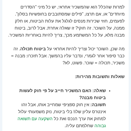
למרות שהכלל הוא שהמשכיר אחראי, יש כל מיני "הסדרים
מיוחדים" או, אם תרצו, "פילים שמסתובבים בחופשיות בסלון".
לפעמים, חוזי שכירות מנסים לגלגל את עלות הביטוח, או חלק
ממנה, על השוכר. זה חוקי? זו שאלה אחרת. אבל לרוב, ביטוח
מבנה מלא, על כל המשתמע מכך, צריך להיות באחריות המשכיר.
מה שכן, השוכר יכול וצריך להיות אחראי על
ביטוח תכולה
. זה
כבר סיפור אחר לגמרי, ונדבר עליו בהמשך. אבל תזכרו: מבנה =
משכיר, תכולה = שוכר. פשוט, לא?
שאלות ותשובות מהירות:
שאלה: האם המשכיר חייב על פי חוק לעשות
ביטוח מבנה?
תשובה:
אין חוק ספציפי שמחייב אותו, אבל זהו
אינטרס עליון שלו! בלי ביטוח, נזק משמעותי עלול
למחוק את ערך הנכס ואת כל
השקעה עם תשואה
גבוהה
שחלמתם עליה.