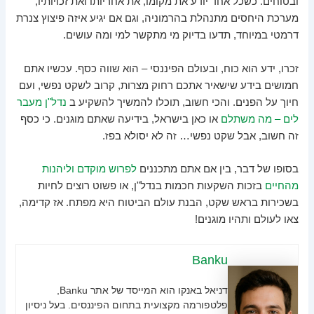
ובטוחים. כשכל אחד יודע את מקומו, את אחריותו ואת זכויותיו,
מערכת היחסים מתנהלת בהרמוניה, וגם אם יגיע איזה פיצוץ צנרת
דרמטי במיוחד, תדעו בדיוק מי מתקשר למי ומה עושים.
זכרו, ידע הוא כוח, ובעולם הפיננסי – הוא שווה כסף. עכשיו אתם
חמושים בידע שישאיר אתכם רחוק מצרות, קרוב לשקט נפשי, ועם
חיוך על הפנים. והכי חשוב, תוכלו להמשיך להשקיע ב
נדל"ן מעבר
לים – מה משתלם
או כאן בישראל, בידיעה שאתם מוגנים. כי כסף
זה חשוב, אבל שקט נפשי… זה לא יסולא בפז.
בסופו של דבר, בין אם אתם מתכננים
לפרוש מוקדם וליהנות
מהחיים
בזכות השקעות חכמות בנדל"ן, או פשוט רוצים לחיות
בשכירות בראש שקט, הבנת עולם הביטוח היא מפתח. אז קדימה,
צאו לעולם ותהיו מוגנים!
Banku
דניאל באנקו הוא המייסד של אתר Banku,
פלטפורמה מקצועית בתחום הפיננסים. בעל ניסיון