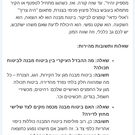
מספיק זהיר". עד שזה קורה. ואז, כשהגג מתחיל לטפטף או הקיר
מתמלא בעובש בגלל פיצוץ פנימי בצנרת, פתאום "היה צריך"
ו"אולי כדאי" קופצים לביקור. ביטוח מבנה הוא לא הוצאה, הוא
השקעה. הוא שקט נפשי. הוא היכולת לדעת שאם משהו ישתבש,
יש לכם גב כלכלי, וזה שווה המון.
שאלות ותשובות מהירות:
שאלה: מה ההבדל העיקרי בין ביטוח מבנה לביטוח
תכולה?
תשובה:
ביטוח מבנה מגן על הקירות, הגג, הצנרת – כל
מה שמהווה חלק בלתי נפרד מהדירה. ביטוח תכולה
מגן על החפצים האישיים שלכם: רהיטים, מכשירי
חשמל, בגדים, תכשיטים וכו'.
שאלה: האם ביטוח מבנה מכסה נזקים לצד שלישי
מחוץ לדירה?
תשובה:
כן, רוב פוליסות ביטוח המבנה כוללות כיסוי
אחריות כלפי צד ג'. זה חשוב אם מישהו נפגע כתוצאה