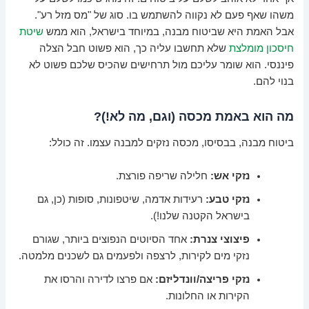
משהו שאף פעם לא נקווה להשתמש בו. סוג של "מס מזל רע".
אבל האמת היא שביטוח מבנה, במיוחד בישראל, הוא ממש
שיטת
חיסכון מומלצת
שלא תחשבו עליה כך, הוא פשוט חבל הצלה
פיננסי. הוא שומר עליכם מול תרחישים שהכיס שלכם פשוט לא
בנוי להם.
מה הוא באמת מכסה (וגם, מה לא!)?
ביטוח מבנה, בבסיסו, מכסה נזקים למבנה עצמו. זה כולל:
נזקי אש:
חלילה שריפה פורצת.
נזקי טבע:
רעידות אדמה, שיטפונות, סופות (כן, גם
בישראל הקטנה שלנו!).
פיצוצי צנרת:
אחד הסיוטים הנפוצים ביותר, שגורם
נזקי מים לקירות, לרצפה ולפעמים גם לשכנים מלמטה.
נזקי פריצה/וונדליזם:
אם פרצו לדירה והרסו את
הקירות או החלונות.