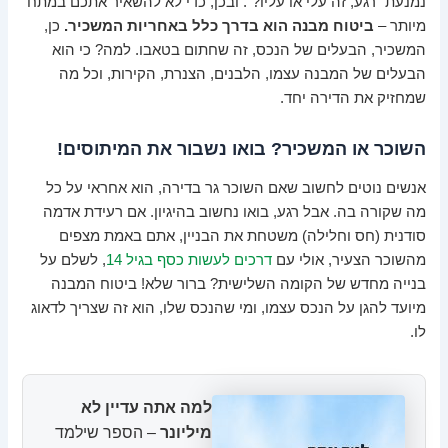
נמנעת "רגע, זה עלי או עליו?". ובכן, כדי לא להשאיר אתכם במתח
מיותר –
ביטוח מבנה הוא בדרך כלל באחריות המשכיר.
כן,
המשכיר, הבעלים של הנכס, זה שחתום בטאבו. למה? כי הוא
הבעלים של המבנה עצמו, הלבנים, הצנרת, הקירות, וכל מה
שמחזיק את הדירה יחד.
השוכר או המשכיר? בואו נשבור את המיתוסים!
אנשים נוטים לחשוב שאם השוכר גר בדירה, הוא אחראי על כל
מה שקורה בה. אבל רגע, בואו נחשוב בהיגיון. אם רעידת אדמה
סודנית (חס וחלילה) משטחת את הבניין, אתם באמת מצפים
מהשוכר הצעיר, אולי עם
דרכים לעשות כסף בגיל 14
, לשלם על
בנייה מחדש של הקומה השלישית? ברור שלא! ביטוח המבנה
מיועד להגן על הנכס עצמו, ומי שהנכס שלו, הוא זה שצריך לדאוג
לו.
למה אתה עדיין לא
מיליונר
– הספר שילמד