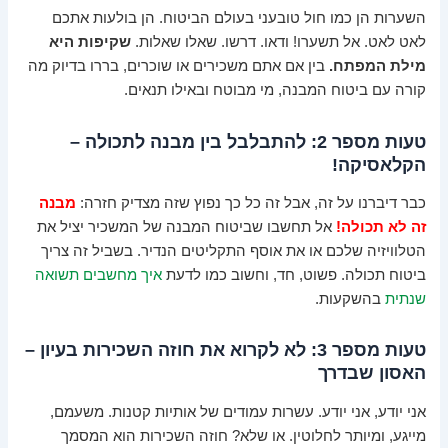
השערות הן כמו חול טובעני בעולם הביטוח. הן בולעות אתכם
לאט לאט. אל תשערו! ודאו. דרשו. שאלו שאלות.
שקיפות היא
מילת המפתח.
בין אם אתם משכירים או שוכרים, בררו בדיוק מה
קורה עם ביטוח המבנה, מי מבוטח ובאילו תנאים.
טעות מספר 2: להתבלבל בין מבנה לתכולה –
הקלאסיקה!
כבר דיברנו על זה, אבל זה כל כך נפוץ שזה מצדיק חזרה:
מבנה
זה לא תכולה!
אל תחשבו שביטוח המבנה של המשכיר יציל את
הטלוויזיה שלכם או את אוסף התקליטים הנדיר. בשביל זה צריך
ביטוח תכולה. פשוט, חד, וחשוב כמו לדעת
איך מחשבים תשואה
שנתית
בהשקעות.
טעות מספר 3: לא לקרוא את חוזה השכירות בעיון –
האסון שבדרך
אני יודע, אני יודע. עשרות עמודים של אותיות קטנות. משעמם,
מייגע, ומיותר לחלוטין. או שלא? חוזה השכירות הוא המסמך