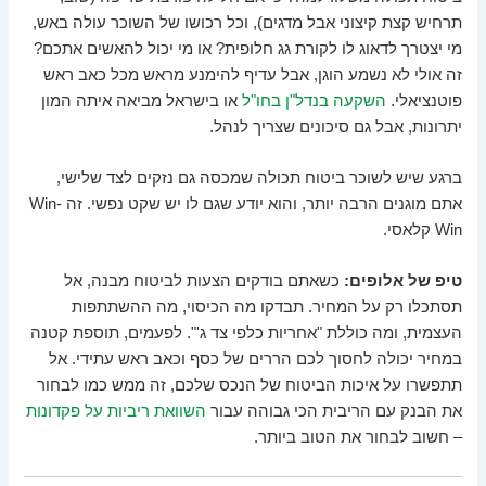
תרחיש קצת קיצוני אבל מדגים), וכל רכושו של השוכר עולה באש,
מי יצטרך לדאוג לו לקורת גג חלופית? או מי יכול להאשים אתכם?
זה אולי לא נשמע הוגן, אבל עדיף להימנע מראש מכל כאב ראש
פוטנציאלי.
השקעה בנדל"ן בחו"ל
או בישראל מביאה איתה המון
יתרונות, אבל גם סיכונים שצריך לנהל.
ברגע שיש לשוכר ביטוח תכולה שמכסה גם נזקים לצד שלישי,
אתם מוגנים הרבה יותר, והוא יודע שגם לו יש שקט נפשי. זה Win-
Win קלאסי.
טיפ של אלופים:
כשאתם בודקים הצעות לביטוח מבנה, אל
תסתכלו רק על המחיר. תבדקו מה הכיסוי, מה ההשתתפות
העצמית, ומה כוללת "אחריות כלפי צד ג'". לפעמים, תוספת קטנה
במחיר יכולה לחסוך לכם הררים של כסף וכאב ראש עתידי. אל
תתפשרו על איכות הביטוח של הנכס שלכם, זה ממש כמו לבחור
את הבנק עם הריבית הכי גבוהה עבור
השוואת ריביות על פקדונות
– חשוב לבחור את הטוב ביותר.