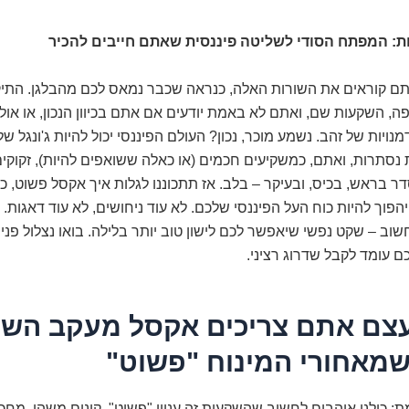
: המפתח הסודי לשליטה פיננסית שאתם חייבים להכיר
 קוראים את השורות האלה, כנראה שכבר נמאס לכם מהבלגן. התיק 
, השקעות שם, ואתם לא באמת יודעים אם אתם בכיוון הנכון, או אולי
ויות של זהב. נשמע מוכר, נכון? העולם הפיננסי יכול להיות ג'ונגל ש
 נסתרות, ואתם, כמשקיעים חכמים (או כאלה ששואפים להיות), זקוקי
 בראש, בכיס, ובעיקר – בלב. אז תתכוננו לגלות איך אקסל פשוט, כן,
יהפוך להיות כוח העל הפיננסי שלכם. לא עוד ניחושים, לא עוד דאגות. 
חשוב – שקט נפשי שיאפשר לכם לישון טוב יותר בלילה. בואו נצלול פני
 עומד לקבל שדרוג רציני.
צם אתם צריכים אקסל מעקב הש
מאחורי המינוח "פשוט"
ת: כולנו אוהבים לחשוב שהשקעות זה עניין "פשוט". קונים משהו, מחכ