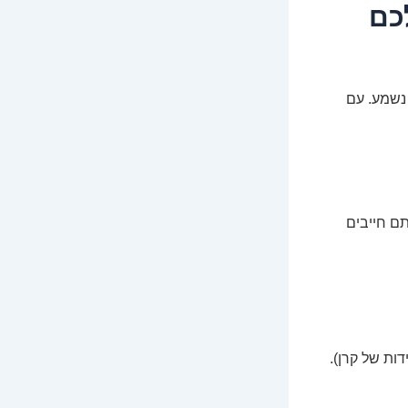
כם
נשמע. עם
ם חייבים