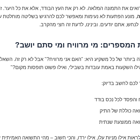
אים את התמונה המלאה. לא רק את העץ הבודד, אלא את כל היער. זה
ה
, מונע הפתעות לא נעימות ומאפשר לכם להרגיש בשליטה מוחלטת 
נחש, אתם יודעים. ובינינו, לדעת זה חצי מהקרב.
 המספרים: מי מרוויח ומי סתם יושב?
 ביותר של כל משקיע היא: "האם אני מרוויח?" אבל לא רק זה. השא
לו השקעות באמת עובדות בשבילי, ואילו פשוט תופסות מקום?"
כם לחשב בדיוק:
 והפסד לכל נכס בודד
אה כוללת של התיק
אה ממוצעת שנתית
לראות אילו מניות עלו, אילו ירדו, והכי חשוב – מהי התשואה האמיתית