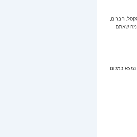
אקסל, חברים,
ק מה שאתם
ם לרוץ בין עשרות אפליקציות, אתרים ודוחות PDF, הכל נמצא במקום