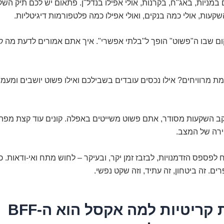
מניות, באג"ח, בקרנות, אולי אפילו בנדל"ן. פתאום יש לכם תיק הש
שקעות, אולי כמה בנקים, ואולי אפילו כמה פלטפורמות דיגיטליות.
ום שבו ה"פשוט" הופך ל"בלתי אפשרי". איך אתם אמורים לדעת מה ק
מרוויחים? אילו נכסים עובדים בשבילכם ואילו פשוט יושבים ומעמי
ב השקעות מסודר, אתם פשוט משייטים באפלה. קונים עוד קצת מפה,
ירה של המצב.
ח לפספס הזדמנויות, לבזבז זמן יקר, ובעיקר – לחוש מתח ואי-ודאות. כ
ים. זה ביטחון, זה עתיד, וזה שקט נפשי.
3 סיבות קריטיות למה אקסל הוא ה-BFF