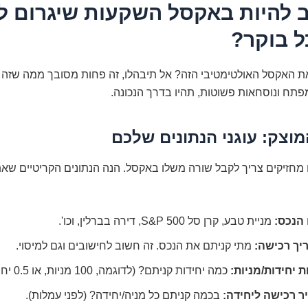
ב להיות באקסל השקעות שיגרום ל
ל בוקר?
 את האקסל האולטימטיבי הזה? אל תיבהלו, זה פחות מסובך ממה שזה 
תח ונוסחאות פשוטות, תהיו בדרך הנכונה.
וצק: עוגני הנתונים שלכם
מחזיקים צריך לקבל שורה משלו באקסל. הנה הנתונים הקריטיים שאת
הנכס:
מניית טבע, קרן סל S&P 500, דירה בברלין, וכו'.
יך רכישה:
מתי קניתם את הנכס. זה חשוב לחישובים וגם למיסוי.
 יחידות/מניות:
כמה יחידות קניתם? (לדוגמה, 100 מניות, או 0.5 יחידות של קרן).
ר רכישה ליחידה:
בכמה קניתם כל מניה/יחידה? (לפני עמלות).