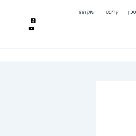
כון
קריפטו
שוק ההון