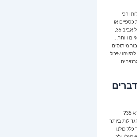
3 החברות הכי גדולות והכי
כספיים או
לנסות לנחש מי תהיה מניית הלהיט הבאה? נשמע כמו חלום? ובכן, זה לא. זה מדד תל אביב 35,
יים ויותר…
ור מיתוסים
למשהו שיכול
מבטיחים.
ברים
טוב, בואו נתחיל מהבסיס. מה זה בכלל מדד תל אביב 35, או כמו שמקצרים אותו, ת"א 35?
סת תל אביב. הוא כולל את 35 החברות הגדולות ביותר
כלל כולנו
אלי, ולכן