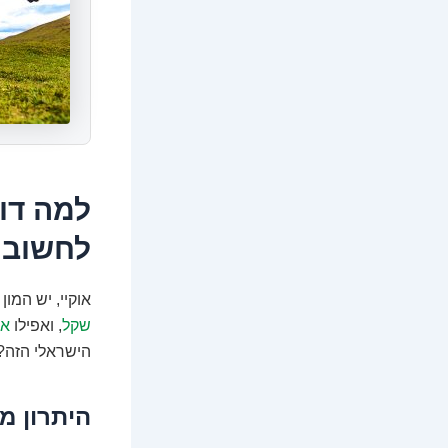
לחשוב 
אוקיי, יש המו
שקל
, ואפילו
איפ
הישראלי הזה? 
היתרון מספר 1: פיז