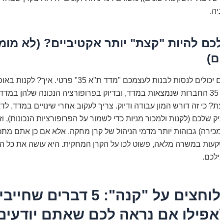
יה.
כם להיות "קצת" יותר אקטיביים? (לא מומ
ם)
תאורטית, אתם יכולים לנסות לבנות לעצמכם "מדד ת"א 35" פרטי. אי
המניות של כל 35 החברות שנמצאות במדד, ובדיוק בפרופורציה הנכונה שלהן במד
 כי זה דורש המון עבודה ודיוק. צריך לעקוב אחרי שינויים במדד, לדאו
שלכם (לקנות ולמכור מניות כדי לשמור על הפרופורציות הנכונות), וזה
כירה) גבוהות יותר מדמי הניהול של קרן מחקה. אלא אם כן אתם מתכנ
קעות במשרה מלאה, פשוט לכו על הקרן המחקית. היא עושה את כל ה
לכם.
לפני שלוחצים על "קנה": 5 דברים שחי
אפילו אם נראה לכם שאתם יודעים