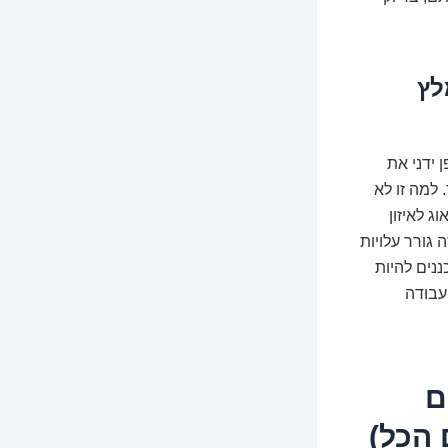
לץ
ך? לקנות באופן ידני את
ד. למה זו לא
ג לאיזון
 גורר עלויות
נים להיות
עבודה
יבים
 הכל)