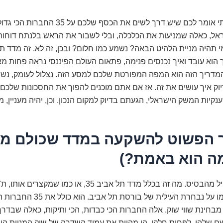
אז מה אם הייתי אומר לכם שיש דרך לשים את הכסף שלכם על 5
אל, כאלה שמניעות את הכלכלה, ובלי לשבור את הראש בלנתח דוחות 
 הוא עובד ואיך נכנסים פנימה, פתאום העולם הפיננסי נראה פחות מא
 המדריך הזה הוא המפה המפורטת שלכם למסע הזה. נצלול לעומק, נשב
וק איך עושים את זה. אז אם אתם מוכנים להפוך את החסכונות שלכם 
ענקיות המשק הישראלי, הגעתם בדיוק למקום הנכון. וכן, יהיה מעניין, 
 הפשוט להשקעה במדד שכולם מד
מה הוא באמת?)
תחשבו עליו כמו על נבחרת העילית של בור
בחינת שווי שוק. אלה החברות הכי כבדות, הכי ותיקות, כאלה שבדרך 
 שלהן, לפחות חלקן. הן מהוות את עמוד השדרה של שוק המניות הישר