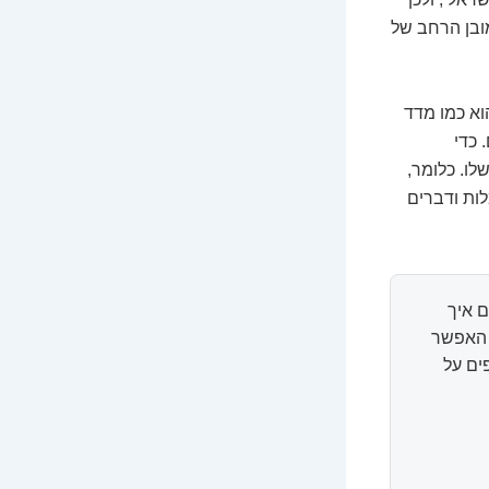
ובן הרחב של
וא כמו מדד
 כדי
לו. כלומר,
ים בו אמור לעלות בערך ב-1% (לפני עמלות ודברים
 איך
ל האפשר
ים על