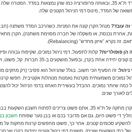
שנמצאות במדד ת"א 35, ובאותה פרופורציה כמו שהן נמצאות במדד. המטרה ש
ואה של המדד, מינוס דמי הניהול הקטנים שלה.
 זה עובד?
מנהל הקרן קונה את המניות. כשהרכב המדד משתנה (חב
את, אחרת נכנסת, או משקלה של חברה מסוימת משתנה), הקרן מתא
. זה נקרא "איזון מחדש" (Rebalancing).
 הן פופולריות?
קלות לתפעול, דמי ניהול נמוכים, שקיפות גבוהה ופיזו
ונים יחידה אחת בקרן, ובפועל מושקעים ב-35 חברות. קל, פשוט, ויעיל.
ניהול:
זה הסעיף הכי חשוב. בגלל שהניהול הוא פסיבי (רק מחקים מד
ול נמוכים משמעותית מקרנות נאמנות מנוהלות אקטיבית. חפשו קרנו
ל כמה שיותר נמוכים. ההבדל בעשירית האחוז בדמי הניהול יכול להצ
ים לאורך שנים.
כדי להשקיע בקרן מחקה על ת"א 35, אתם פשוט צריכים לפתוח חשבון השקעו
ליך די פשוט היום, גם אם מדובר בכם או בבן נוער שפותח
חשבון בנ
של בתי השקעות שונים), משווים דמי ניהול וקונים יחידות בקרן שבחר