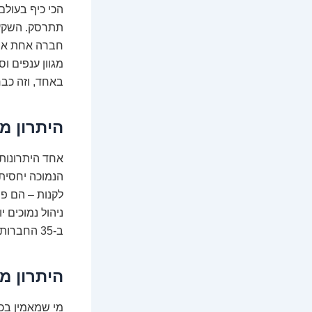
הכי כיף בעולם
חברה אחת או ש
באחד, וזה כב
היתרון מספר 2: נמוך עלויו
אחד היתרונות
הנמוכה יחסית.
לקנות – הם פ
ניהול נמוכים 
ב-35 החברות שבמדד. אין הפתעות, אין "קלפי מיקוח" נסתרים בתיק.
היתרון מספר 3: פעימות הלב ש
מי שמאמין בכ