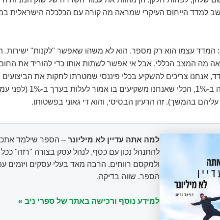
ב למדד הייחוס העיקרי שמראה מה קורה עם הכלכלה הישראלית במ
ה: המדד עצמו הוא רק מספר. הוא לא משהו שאפשר "לקנות" ישירות. ה
ה מה המצב הכללי, אבל אי אפשר לשתות אותו כדי להוריד את החום.
, אנחנו צריכים להשקיע בכלי פיננסי שמטרתו לחקות את הביצועים ש
אם המדד עולה ב-1%, הכלי שאנחנו משקיע
ליהם בהמשך). זה הרעיון הבסיסי, והוא די גאוני בפשטותו.
למה אתה עדיין לא מיליונר
– הספר שילמד אתכם
להתנהל נכון עם כסף, לנהל עסק בצורה "רזה" ככ
ולמקסם רווחים. הרבה מאד בעלי עסקים ויזמים עפ
הספר. שווה בדיקה.
למידע נוסף ורכישה באתר של ספרי ניב »