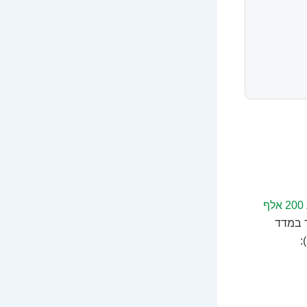
איפה להשקיע 200 אלף
 במדד
: