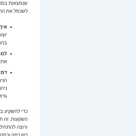
לשכפל את התש
איך
יוצ
בהתאם
למה
אתם ק
דמי 
הניה
ניהו
גדול
השקעות. זה תה
(יש כמה וכמה 