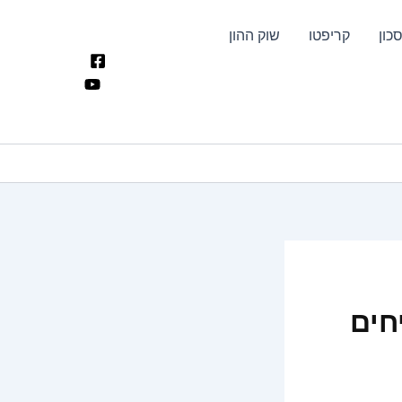
כון
קריפטו
שוק ההון
יב 35 ומרוויחים