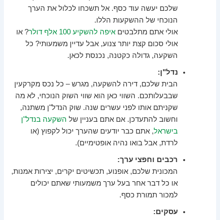
שלכם יעשה עוד כסף. אל תשכחו לכלול את הערך
הנוכחי של ההשקעות הללו.
אולי אתם מתלבטים
איפה להשקיע 100 אלף דולר
? או
אולי סכום קצת יותר צנוע, אבל עדיין משמעותי? כל
השקעה, גדולה כקטנה, נכנסת לכאן.
נדל"ן:
הבית שלכם, דירה להשקעה, מגרש – כל נכס מקרקעין
שבבעלותכם. השווי כאן הוא שווי השוק הנוכחי, לא מה
שקניתם אותו לפני עשרים שנה. שוק הנדל"ן משתנה,
וחשוב להתעדכן. אם אתם בעניין של
השקעה בנדל"ן
בישראל
, אתם כבר יודעים שהערך יכול לקפוץ (או
לרדת, אבל בואו נהיה אופטימיים).
רכבים וחפצי ערך:
המכונית שלכם, אופנוע, תכשיטים יקרים, יצירות אמנות,
או כל דבר אחר בעל ערך משמעותי שאתם יכולים
למכור תמורת כסף.
עסקים: