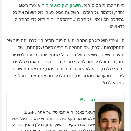
ביותר לבנות בסיס חזק.
חשבון בנק לצעירים
הוא צעד ראשון
נהדר, וללמוד על חיסכון והשקעה מגיל צעיר יכול לשנות את כל
עתידכם הפיננסי. אל תחכו שה"מספר" יהיה גדול כדי להתחיל
לדאוג לו.
הון עצמי הוא לא רק מספר. הוא סיפור. הסיפור שלכם. הסיפור של
ההתקדמות שלכם, של ההחלטות הפיננסיות שלקחתם, ושל
היעדים שאתם שואפים אליהם. ככל שתהיו יותר מודעים לסיפור
הזה, כך תוכלו לכתוב לו סוף טוב יותר – סוף שבו אתם שולטים
בכסף שלכם, והוא לא שולט בכם. אז קדימה, קחו את המושכות
לידיים, חבקו את המספרים, ותתחילו לבנות את העתיד הכלכלי
שמגיע לכם!
Banku
דניאל באנקו הוא המייסד של אתר Banku,
פלטפורמה מקצועית בתחום הפיננסים. בעל ניסיון
עשיר עם השקעות בשוק ההון, נדל"ן בארץ ובחו"ל
וגם כלכלי אישי. דניאל מקדם ידע פיננסי בגובה