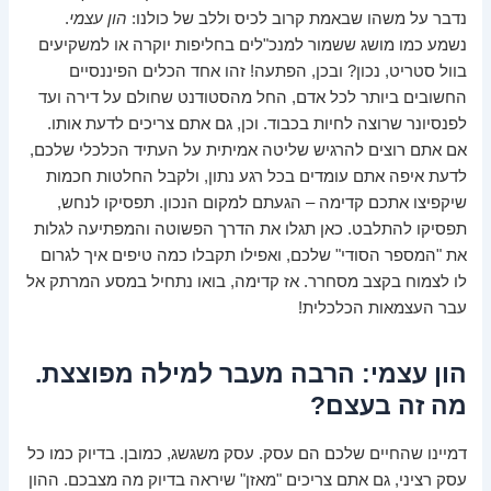
נדבר על משהו שבאמת קרוב לכיס וללב של כולנו:
הון עצמי
.
נשמע כמו מושג ששמור למנכ"לים בחליפות יוקרה או למשקיעים
בוול סטריט, נכון? ובכן, הפתעה! זהו אחד הכלים הפיננסיים
החשובים ביותר לכל אדם, החל מהסטודנט שחולם על דירה ועד
לפנסיונר שרוצה לחיות בכבוד. וכן, גם אתם צריכים לדעת אותו.
אם אתם רוצים להרגיש שליטה אמיתית על העתיד הכלכלי שלכם,
לדעת איפה אתם עומדים בכל רגע נתון, ולקבל החלטות חכמות
שיקפיצו אתכם קדימה – הגעתם למקום הנכון. תפסיקו לנחש,
תפסיקו להתלבט. כאן תגלו את הדרך הפשוטה והמפתיעה לגלות
את "המספר הסודי" שלכם, ואפילו תקבלו כמה טיפים איך לגרום
לו לצמוח בקצב מסחרר. אז קדימה, בואו נתחיל במסע המרתק אל
עבר העצמאות הכלכלית!
הון עצמי: הרבה מעבר למילה מפוצצת.
מה זה בעצם?
דמיינו שהחיים שלכם הם עסק. עסק משגשג, כמובן. בדיוק כמו כל
עסק רציני, גם אתם צריכים "מאזן" שיראה בדיוק מה מצבכם. ההון