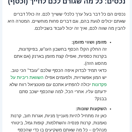
נכסים: כל מה שגורם לכם לחייך (וכסף)
נכסים הם כל דבר בעל ערך כלכלי ששייך לכם. זה כולל דברים
שאתם יכולים לגעת בהם, וגם דברים פחות מוחשיים. המטרה היא
להבין מה שווה לכם, ואיך זה יכול לעבוד בשבילכם.
מזומן ושווי מזומן:
זה החלק הקל! הכסף בחשבון העו"ש, בפיקדונות,
בקרנות כספיות, ואפילו קצת מזומן בארנק (אם אתם
מהסוג הזה).
כדאי תמיד לבדוק איפה הכסף שלכם "עובד" הכי טוב.
יש המון אפשרויות, ולפעמים אפילו
השוואת ריביות על
פקדונות
יכולה להפתיע אתכם עם פוטנציאל רווח שלא
ידעתם עליו. אחרי הכל, למה שהכסף ישכב סתם
בבנק?
השקעות שונות:
כאן זה מתחיל להיות מעניין! מניות, אגרות חוב, קרנות
נאמנות, קרנות פנסיה והשתלמות, קופות גמל, ביטוחי
מנהלים – כל מה שאתם משקיעים בו כדי שהכסף