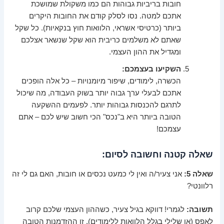
חובות בריביות גבוהות הם כמו משקולת שמושכת
אתכם למטה. נסו לסלק קודם את החובות היקרים
ביותר (כרטיסי אשראי, הלוואות חוץ בנקאיות). כל שקל
שאתם לא משלמים כריבית הוא שקל שנשאר אצלכם
ומגדיל את ההון העצמי.
השקיעו בעצמכם:
הכשרה, לימודים, שיפור מיומנויות – כל אלה הופכים
אתכם לבעלי ערך גבוה יותר בשוק העבודה, מה שיכול
לתרגם להכנסות גבוהות יותר. לפעמים ההשקעה
הטובה ביותר היא ב"נכס" הכי חשוב שיש לכם – אתם
עצמכם!
שאלה קטנה וחשובה לסיום:
שאלה 5:
אני צעיר/ה ואין לי כמעט נכסים או חובות, האם גם לי זה
רלוונטי?
תשובה:
לגמרי! דווקא בגיל צעיר, כשההון העצמי שלכם קרוב
לאפס (או שלילי בגלל הלוואות ללימודים), זו ההזדמנות הטובה