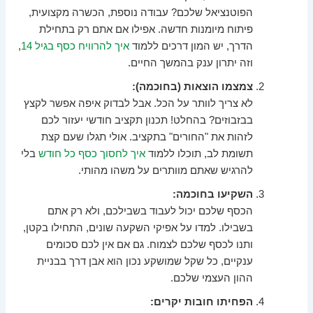
הפוטנציאל שלכם? עבודה נוספת, הכשרה מקצועית,
פיתוח מיומנות חדשה. אפילו אם אתם רק בתחילת
הדרך, יש המון דרכים ללמוד
איך להרוויח כסף בגיל 14
,
וזה יתרון ענק בהמשך החיים.
צמצמו הוצאות (בחוכמה):
לא צריך לוותר על הכל. אבל לבדוק איפה אפשר לקצץ
בבזבוזים? בהחלט! תכנון תקציב חודשי יעזור לכם
לזהות את "החורים" בתקציב. אולי תגלו שעם קצת
תשומת לב, תוכלו ללמוד
איך לחסוך כסף כל חודש
בלי
להרגיש שאתם מוותרים על משהו מהותי.
השקיעו בחוכמה:
הכסף שלכם יכול לעבוד בשבילכם, ולא רק אתם
בשבילו. למדו על אפיקי השקעה שונים, התחילו בקטן,
ותנו לכסף שלכם לצמוח. גם אם אין לכם סכומים
ענקיים, כל שקל שמושקע נכון הוא אבן דרך בבניית
ההון העצמי שלכם.
הפחיתו חובות יקרים: