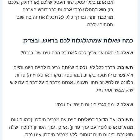
אם אתם בעלי עסק, שווי העסק שלכם (או החלק שלכם
בו) הוא בהחלט נכס! אבל זה כבר דורש הערכה
מורכבת יותר, ובדרך כלל לא תכללו את זה בחישוב
המהיר שלכם.
כמה שאלות שמתגלגלות לכם בראש, ובצדק:
שאלה 1:
האם אני צריך לכלול את כל הרהיטים שלי כנכס?
תשובה:
בדרך כלל לא. נכסים שאתם צריכים לחיים היומיומיים
ולא צפויים להימכר בקרוב (כמו ספה, מקרר או טלוויזיה) פחות
רלוונטיים לחישוב ההון העצמי. אנחנו מדברים על דברים עם
שווי
שוק ממשי וסחירות
.
שאלה 2:
מה לגבי ביטוח חיים? זה נכס?
תשובה:
אם מדובר בפוליסת חיים עם מרכיב חיסכון (כמו ביטוח
מנהלים או פוליסה עם ערך פדיון), אז כן, ערך הפדיון הנוכחי שלה
הוא נכס. ביטוח חיים "טהור" ללא מרכיב חיסכון אינו נכס.