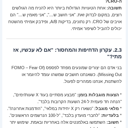
ה-CRO?
תשובה:
אחת הטעויות הגדולות ביותר היא להניח מה הגולשים
רוצים, במקום לבדוק זאת. "אני חושב ש…", "אני מאמין ש…" הם
אויבים של CRO. רק נתונים, בדיקות A/B, ופידבק אמיתי מהשטח
יכולים להוביל לשיפור אמיתי.
2.3. עקרון הדחיפות והמחסור: "אם לא עכשיו, אז
מתי?"
בני אדם הם יצורים שמונעים מפחד לפספס (FOMO – Fear Of
Missing Out). כשאנחנו חושבים שמשהו עומד להיגמר או
להשתנות, אנחנו ממהרים לפעול.
*
הצעות מוגבלות בזמן:
"מבצע מסתיים בעוד X שעות/ימים",
"הנחה חד פעמית ל-24 השעות הקרובות בלבד".
*
מלאי מוגבל:
"נשארו רק X יחידות במלאי", "הזדמנות אחרונה!".
*
בלעדיות:
"לחברי מועדון בלבד", "ל-100 הנרשמים הראשונים".
*
חשוב:
השתמשו באלמנטים אלה באחריות ובאמת. שימוש יתר