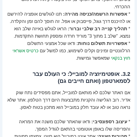
ההכרחי.
*
אפשרות הרשמה/כניסה מהירה:
תנו לגולשים אופציה להירשם
או להיכנס דרך גוגל, פייסבוק או אפל. זה חוסך להם זמן והקלדה.
*
תהליך קנייה רב שלבי וברור:
הראו לגולש באיזה שלב הוא
נמצא. "שלב 1 מתוך 3" מוריד חרדה ומספק תחושת התקדמות.
*
אפשרויות תשלום נוחות:
ודאו שכל אמצעי התשלום
הרלוונטיים זמינים וקלים לשימוש, כמו למשל עם
כרטיס אשראי
חוץ בנקאי
שמאפשר גמישות.
3.2. אופטימיזציה למובייל: כי העולם עבר
לסמארטפון (ואתם חייבים גם)
אם האתר שלכם לא מותאם למובייל, אתם מפסידים נתח שוק
אדיר. רוב הגלישה והקניות מתבצעות היום דרך הטלפון. אתר שלא
נראה טוב או לא עובד חלק במובייל הוא מתכון בטוח לאסון.
*
עיצוב רספונסיבי:
ודאו שהאתר שלכם משנה את המראה
והפריסה שלו באופן אוטומטי בהתאם לגודל המסך.
*
מהירות טעינה:
אתר איטי במובייל הוא סיוט. צמצמו תמונות,