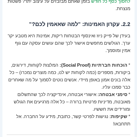
לחסוך כסף כל חודש
בזמן שאתם מבזבזים על עיצוב יתר? פשטות
מנצחת.
2.2. עקרון האמינות: "למה שאאמין לכם?"
בעידן של פייק ניוז ואינסוף הבטחות ריקות, אמינות היא מטבע יקר
ערך. הגולשים מחפשים אישור לכך שהם עושים עסקה עם גוף
אמין ומוסמך.
*
הוכחות חברתיות (Social Proof):
המלצות לקוחות, דירוגים,
ביקורות, מספרים (כמה לקוחות יש לנו, כמה מוצרים נמכרו) – כל
אלה בונים אמון באופן מיידי. אנשים נוטים לסמוך על מה שאחרים
כבר סמכו עליו.
*
סימני אבטחה:
אישורי אבטחה, אינדיקציה לכך שהתשלום
מאובטח, מדיניות פרטיות ברורה – כל אלה מרגיעים את הגולש
ומורידים את חששיו.
*
שקיפות:
נגישות לפרטי קשר, כתובת, מידע על החברה. אל
תתחבאו!