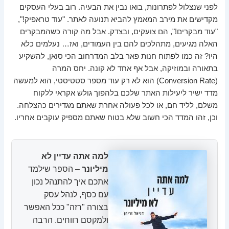
לפני שנצלול לפתרונות, בואו נבין את הבעיה. רוב בעלי העסקים
מקדישים את מירב המאמץ להביא תנועה לאתר. "עוד טראפיק!",
"עוד מבקרים!", הם צועקים, ובצדק. אבל מה קורה כשהמבקרים
האלה מגיעים, מתהלכים להם בין העמודים, ואז… נעלמים כלא
היו? זה כמו לפתוח חנות פאר בלב המדרחוב הכי סואן, להשקיע
בתאורה ובמוזיקה, אבל אף אחד לא קונה. יחס המרה
(Conversion Rate) הוא לא רק עוד מספר סטטיסטי, הוא למעשה
מדד ישיר ליעילות האתר שלכם בלהפוך גולש אקראי ללקוח
משלם, לליד חם, או לכל פעולה אחרת שאתם מגדירים כהצלחה.
וכן, זהו המדד הכי חשוב שלא בטוח שאתם מספיק עוקבים אחריו.
למה אתה עדיין לא
מיליונר
– הספר שילמד
אתכם איך להתנהל נכון
עם כסף, לנהל עסק
בצורה "רזה" ככל האפשר
ולמקסם רווחים. הרבה