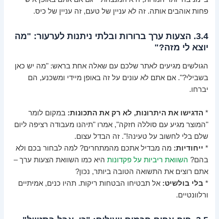
פחות אוהבים אותה. זה לא עניין של טעם, זה עניין של כיס.
3.4. הצעות ערך ברורות ובלתי ניתנות לערעור: "מה
יוצא לי מזה?"
הגולשים מגיעים לאתר שלכם עם שאלה אחת בראש: "מה יש כאן
בשבילי?". אם אתם לא עונים על זה באופן מיידי ומשכנע, הם
יברחו.
*
הדגישו את היתרונות, לא רק את התכונות:
במקום לומר
"המוצר מגיע עם סוללה חזקה", אמרו "תיהנו מעבודה רציפה ליום
שלם בלי לחשוב על טעינה!". זה הבדל עצום.
*
ייחודיות:
מה מבדיל אתכם מהמתחרים? למה לבחור בכם ולא
בהם?
השוואת ריביות על פקדונות
היא כמו השוואת הצעות ערך –
אתם רוצים את התשואה הטובה ביותר, נכון?
*
בלי בולשיט:
אל תבטיחו הבטחות ריקות. תהיו כנים, אמיתיים
ורלוונטיים.