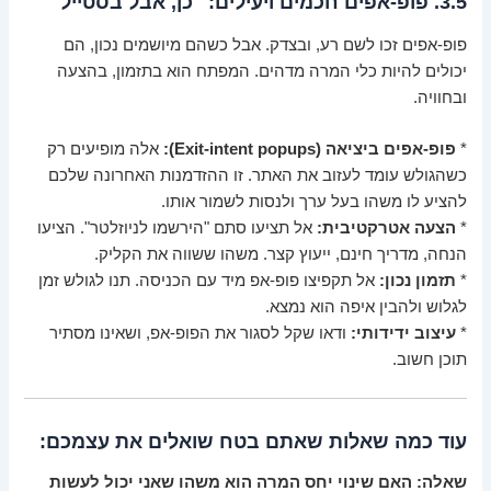
3.5. פופ-אפים חכמים ויעילים: "כן, אבל בסטייל"
פופ-אפים זכו לשם רע, ובצדק. אבל כשהם מיושמים נכון, הם
יכולים להיות כלי המרה מדהים. המפתח הוא בתזמון, בהצעה
ובחוויה.
*
פופ-אפים ביציאה (Exit-intent popups):
אלה מופיעים רק
כשהגולש עומד לעזוב את האתר. זו ההזדמנות האחרונה שלכם
להציע לו משהו בעל ערך ולנסות לשמור אותו.
*
הצעה אטרקטיבית:
אל תציעו סתם "הירשמו לניוזלטר". הציעו
הנחה, מדריך חינם, ייעוץ קצר. משהו ששווה את הקליק.
*
תזמון נכון:
אל תקפיצו פופ-אפ מיד עם הכניסה. תנו לגולש זמן
לגלוש ולהבין איפה הוא נמצא.
*
עיצוב ידידותי:
ודאו שקל לסגור את הפופ-אפ, ושאינו מסתיר
תוכן חשוב.
עוד כמה שאלות שאתם בטח שואלים את עצמכם:
שאלה: האם שינוי יחס המרה הוא משהו שאני יכול לעשות