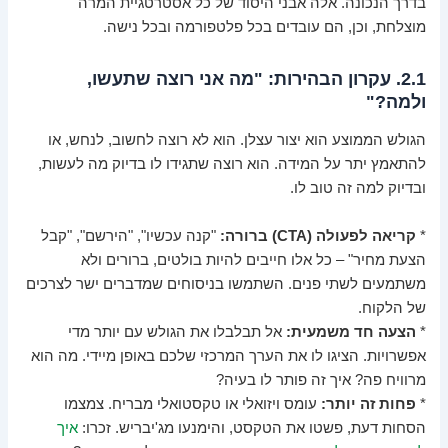
בדרך הנכונה. אלה אבני היסוד של כל אסטרטגיית המרה
מוצלחת, וכן, הם עובדים בכל פלטפורמה ובכל נישה.
2.1. עקרון הבהירות: "מה אני רוצה שתעשו,
ולמה?"
הגולש הממוצע הוא יצור עצלן. הוא לא רוצה לחשוב, לנחש, או
להתאמץ יתר על המידה. הוא רוצה שתגידו לו בדיוק מה לעשות,
ובדיוק למה זה טוב לו.
*
קריאה לפעולה (CTA) ברורה:
"קנה עכשיו", "הירשם", "קבל
הצעת מחיר" – כל אלו חייבים להיות בולטים, ברורים ולא
משתמעים לשתי פנים. השתמשו בניסוחים שמדברים ישר לצרכים
של הלקוח.
*
הצעה חד משמעית:
אל תבלבלו את הגולש עם יותר מדי
אפשרויות. הציגו לו את הערך המרכזי שלכם באופן מיידי. מה הוא
מרוויח פה? איך זה פותר לו בעיה?
*
פחות זה יותר:
עומס ויזואלי או טקסטואלי מבריח. צמצמו
הסחות דעת, פשטו את הטקסט, והימנעו מג'יבריש. זכרו:
איך