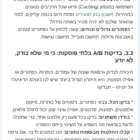
השתמשו במטמון (Caching) וודאו שכל הרכיבים נטענים
במהירות.
חשבון בנק לצעירים
נפתח היום בכמה קליקים, למה
שהאתר שלכם לא יהיה מהיר באותה מידה?
*
כפתורים גדולים ונוחים:
קשה ללחוץ על כפתורים קטנים
באצבעות גדולות. תחשבו מובייל, תחשבו נגישות.
3.3. בדיקות A/B בלתי פוסקות: כי מי שלא בודק,
לא יודע
היכולת לבדוק גרסאות שונות של עמודים, כותרות, כפתורים או
אפילו תמונות, היא היתרון הגדול ביותר שיש לנו בעולם הדיגיטלי.
אל תניחו – תבדקו!
*
בדקו הכל:
צבעי כפתורים, ניסוחים של כותרות, מיקום
אלמנטים, תמונות, סרטונים. אפילו שינוי קטן יכול לחולל פלאים.
*
בודדו משתנים:
בדקו בכל פעם רק אלמנט אחד, כדי שתוכלו
לדעת בוודאות מה השפיע על השינוי ביחס ההמרה.
*
קבלו החלטות מבוססות נתונים:
תנו לנתונים לדבר. אם גרסה
ב' מניבה יותר המרות, היא המנצחת – גם אם אתם באופן אישי