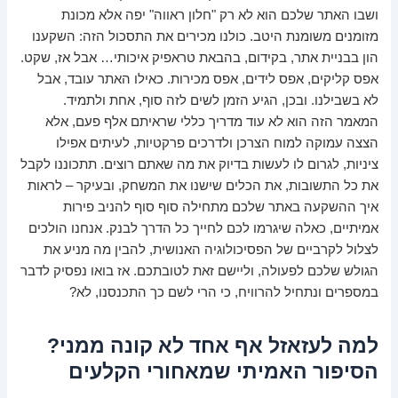
ושבו האתר שלכם הוא לא רק "חלון ראווה" יפה אלא מכונת
מזומנים משומנת היטב. כולנו מכירים את התסכול הזה: השקענו
הון בבניית אתר, בקידום, בהבאת טראפיק איכותי… אבל אז, שקט.
אפס קליקים, אפס לידים, אפס מכירות. כאילו האתר עובד, אבל
לא בשבילנו. ובכן, הגיע הזמן לשים לזה סוף, אחת ולתמיד.
המאמר הזה הוא לא עוד מדריך כללי שראיתם אלף פעם, אלא
הצצה עמוקה למוח הצרכן ולדרכים פרקטיות, לעיתים אפילו
ציניות, לגרום לו לעשות בדיוק את מה שאתם רוצים. תתכוננו לקבל
את כל התשובות, את הכלים שישנו את המשחק, ובעיקר – לראות
איך ההשקעה באתר שלכם מתחילה סוף סוף להניב פירות
אמיתיים, כאלה שיגרמו לכם לחייך כל הדרך לבנק. אנחנו הולכים
לצלול לקרביים של הפסיכולוגיה האנושית, להבין מה מניע את
הגולש שלכם לפעולה, וליישם זאת לטובתכם. אז בואו נפסיק לדבר
במספרים ונתחיל להרוויח, כי הרי לשם כך התכנסנו, לא?
למה לעזאזל אף אחד לא קונה ממני?
הסיפור האמיתי שמאחורי הקלעים