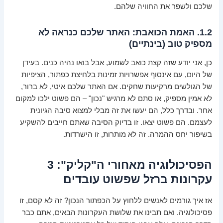
שלכם ולשפר את החוויה שלהם.
1.2. האמת הכואבת: האתר שלכם כנראה לא
מספיק טוב (בינתיים)
כן, אני יודע שזה קצת כואב לשמוע, אבל בואו נהיה כנים. בעידן
של היום, עם אינסוף אפשרויות זמינות בלחיצת כפתור, הציפיות
של הגולשים מרקיעות שחקים. אם האתר שלכם איטי, לא ברור,
לא אמין מספיק, או סתם לא מרגיש "נכון" – הם פשוט ילכו למקום
אחר. ובדרך כלל, הם יעשו את זה מבלי למצוא סיבה הגיונית
לעצמם. הם פשוט יצאו. זו בדיוק הסיבה שאתם חייבים להשקיע
בשיפור יחס ההמרה. זה לא מותרות, זו הישרדות.
הפסיכולוגיה מאחורי ה"קליק": 3
עקרונות ברזל שפשוט עובדים
אז איך גורמים לאנשים ללחוץ על הכפתור הנכון? זה לא קסם, זו
פסיכולוגיה. ואם תבינו את שלושת העקרונות הבאים, אתם כבר