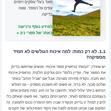
מאד בעלי עסקים ויזמים
עפים על הספר. שווה
בדיקה.
למידע נוסף ורכישה
באתר של ספרי ניב »
1.1. לא רק כמות: למה איכות הגולשים לא תמיד
מספיקה?
יש שיגידו, "הבאתי טראפיק סופר איכותי, אנשים שחיפשו בדיוק
את המוצר שלי, ועדיין כלום!" והם צודקים חלקית. טראפיק איכותי
הוא חובה, נקודת פתיחה מצוינת. אבל אם "שביל הזהב" באתר
שלכם סבוך, לא ברור, או פשוט לא משכנע מספיק – גם הגולש
הנחוש ביותר עלול לוותר. תחשבו על זה רגע: כמה פעמים אתם
בעצמכם נכנסתם לאתר, התעניינתם במוצר, ואז פשוט יצאתם בלי
להבין למה? זו בדיוק הנקודה שבה יחס ההמרה נכנס לתמונה. זה
המקום שבו אנחנו מנסים לפצח את הקוד הפסיכולוגי של הקונים