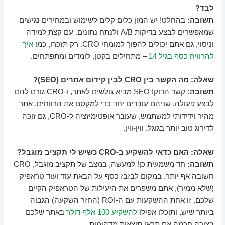
לבד?
תשובה:
בהחלט! יש המון כלים קלים לשימוש ובמחירים נגישים
שמאפשרים לבצע בדיקות A/B ולנתח נתונים. עם קצת למידה
וניסוי, גם אתם יכולים להפוך למומחי CRO. רק תזכרו, כמו
איך
להרוויח כסף בגיל 14
– מתחילים בקטן, לומדים ומתפתחים.
שאלה: מה הקשר בין CRO לבין קידום אתרים (SEO)?
תשובה:
קשר הדוק! SEO מביא גולשים לאתר, ו-CRO גורם להם
לבצע פעולה. שניהם עובדים יחד כדי למקסם את הרווחים. אתר
מהיר וידידותי למשתמש, שעובר אופטימיזציה ל-CRO, גם זוכה
לדירוג טוב יותר בגוגל. ווין-ווין.
שאלה: האם כדאי להשקיע ב-CRO כשיש לי תקציב מוגבל?
תשובה:
חד משמעית כן! למעשה, במצב של תקציב מוגבל, CRO
חשובה אף יותר. במקום לבזבז כסף על הבאת עוד ועוד טראפיק
(שלא ממיר), אתם משפרים את היעילות של הטראפיק הקיים
שלכם. זו אחת ההשקעות עם ה-ROI (החזר השקעה) הגבוה
ביותר שיש, ותוכלו אפילו
להשקיע 100 אלף דולר
באתר שלכם
בצורה חכמה אם תראו תוצאות מדהימות.