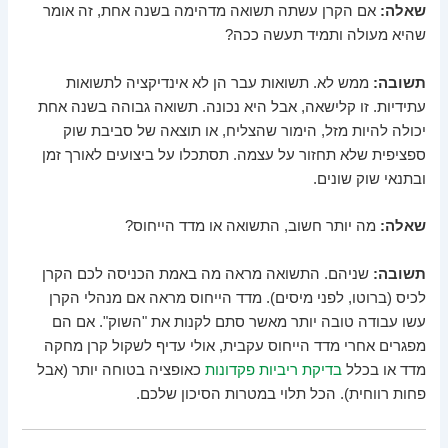
שאלה:
אם הקרן עשתה תשואה מדהימה בשנה אחת, זה אומר
שהיא מעולה ותמיד תעשה ככה?
תשובה:
ממש לא. תשואות עבר הן לא אינדיקציה לתשואות
עתידיות. זו קלישאה, אבל היא נכונה. תשואה גבוהה בשנה אחת
יכולה להיות מזל, הימור שהצליח, או תוצאה של סביבת שוק
ספציפית שלא תחזור על עצמה. תסתכלו על ביצועים לאורך זמן
ובתנאי שוק שונים.
שאלה:
מה יותר חשוב, התשואה או מדד הייחוס?
תשובה:
שניהם. התשואה מראה מה באמת הכניסה לכם הקרן
לכיס (ברוטו, לפני מיסים). מדד הייחוס מראה אם מנהלי הקרן
עשו עבודה טובה יותר מאשר סתם לקנות את "השוק". אם הם
מפגרים אחרי מדד הייחוס עקבית, אולי עדיף לשקול קרן מחקה
מדד או בכלל
בדיקת ריביות פקדונות
כאופציה בטוחה יותר (אבל
פחות רווחית). הכל תלוי במטרות הסיכון שלכם.