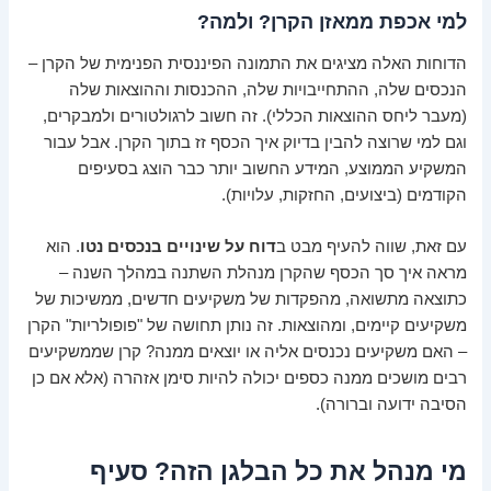
למי אכפת ממאזן הקרן? ולמה?
הדוחות האלה מציגים את התמונה הפיננסית הפנימית של הקרן –
הנכסים שלה, ההתחייבויות שלה, ההכנסות וההוצאות שלה
(מעבר ליחס ההוצאות הכללי). זה חשוב לרגולטורים ולמבקרים,
וגם למי שרוצה להבין בדיוק איך הכסף זז בתוך הקרן. אבל עבור
המשקיע הממוצע, המידע החשוב יותר כבר הוצג בסעיפים
הקודמים (ביצועים, החזקות, עלויות).
עם זאת, שווה להעיף מבט ב
דוח על שינויים בנכסים נטו
. הוא
מראה איך סך הכסף שהקרן מנהלת השתנה במהלך השנה –
כתוצאה מתשואה, מהפקדות של משקיעים חדשים, ממשיכות של
משקיעים קיימים, ומהוצאות. זה נותן תחושה של "פופולריות" הקרן
– האם משקיעים נכנסים אליה או יוצאים ממנה? קרן שממשקיעים
רבים מושכים ממנה כספים יכולה להיות סימן אזהרה (אלא אם כן
הסיבה ידועה וברורה).
מי מנהל את כל הבלגן הזה? סעיף