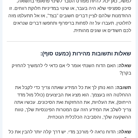
למשל, כאן יכול להיות מפורט הסבר לשינוי פתאומי בתשואה,
סיכון ספציפי שלא היה בעבר, או שינוי במדיניות חלוקת רווחים. זו
ההזדמנות שלהם לציין דברים חשובים "בצד", אז אל תתעלמו מזה
לחלוטין. תעברו על זה לפחות בריפרוף ותחפשו דברים שנראים
לכם חשודים או שונים מהותית.
שאלות ותשובות מהירות (כמעט סוף):
שאלה:
האם הדוח השנתי אומר לי אם כדאי לי להמשיך להחזיק
בקרן?
תשובה:
הוא נותן לך את כל המידע שאתה צריך כדי לקבל את
ההחלטה הזו בעצמך. הוא מציג את הביצועים (כולל מול מדד
הייחוס), את העלויות, את ההחזקות ואת הסיכונים. עכשיו אתה
צריך לשלב את המידע הזה עם המטרות הפיננסיות שלך, טווח
ההשקעה שלך, והסביבה הכלכלית הנוכחית.
שאלה:
הדוח נראה לי מורכב מדי. יש דרך קלה יותר להבין את כל