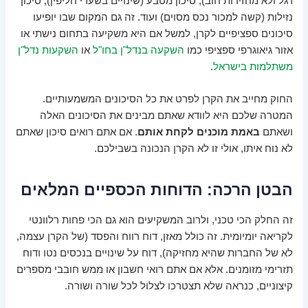
רגל ולא מחזירות חוב), סיכון מטבע (שינויים בשערי חליפין), סיכון
נזילות (קשה למכור נכס מסוים) ועוד. זה גם המקום שבו יופיעו
סיכונים ספציפיים לקרן, למשל אם היא משקיעה בתחום נישתי או
אזור גיאוגרפי ספציפי כמו
השקעה בנדל"ן בחו"ל
או
השקעות נדל"ן
משתלמות בישראל
.
החוק מחייב את הקרן לפרט את כל הסיכונים המשמעותיים.
המטרה שלכם היא לוודא שאתם מבינים את הסיכונים האלה
ושאתם
באמת מוכנים לקחת אותם
. אם אתם רואים סיכון שאתם
לא נוח איתו, אולי זו לא הקרן הנכונה בשבילכם.
הבטן הרכה: הדוחות הכספיים המלאים
זה החלק הכי טכני, ולרוב המשקיעים הוא גם הכי פחות רלוונטי
לקריאה יומיומית. זה כולל מאזן, דוח רווח והפסד (של הקרן עצמה,
לא של החברות שהיא מחזיקה), דוח על שינויים בנכסים נטו ודוח
תזרימי מזומנים. אלא אם אתם רואי חשבון או ממש חובבי מספרים
קיצוניים, כנראה שלא תצטרכו לצלול לכל שורה ושורה.