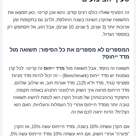
זה הסעיף שאליו כולם רצים קודם. והוא אכן קריטי. כאן תמצאו את
התשואה שהקרן השיגה בשנה החולפת, ולרוב גם בתקופות זמן
ארוכות יותר (3 שנים, 5 שנים, 10 שנים). אבל רגע, אל תסתפקו רק
במספר הגדול.
המספרים לא מספרים את כל הסיפור: תשואה מול
מדד ייחוס?
תשואה זה נחמד, אבל תשואה מול
מדד ייחוס
זה קריטי. לכל קרן
נאמנות יש מדד ייחוס (Benchmark) – זה יכול להיות מדד מניות
ספציפי (נגיד, מדד ת"א 125), מדד אגרות חוב, או שילוב שלהם.
מדד הייחוס מראה איך השוק הרלוונטי התנהג באותה תקופה.
התפקיד (וההבטחה) של מנהל הקרן הוא לנסות להשיג תשואה
טובה יותר ממדד הייחוס אחרי כל העמלות והעלויות. האם הוא
הצליח? הדוח יראה לכם את זה.
אם הקרן עשתה 10% בשנה, ומדד הייחוס עשה 15%, אז הקרן
"פיגרה" אחרי השוק. אם היא עשתה 10% ומדד הייחוס עשה 5%,