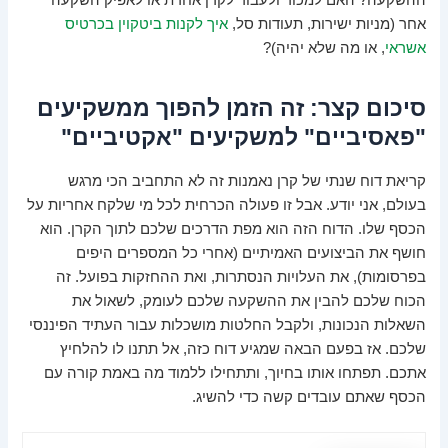
ההשקעה? האם למכור ולעבור לקרן אחרת או לאפיק השקעה
אחר (מניות ישירות, תעודות סל,
איך לקנות ביטקוין בכרטיס
אשראי
, או מה שלא יהיה)?
סיכום קצר: זה הזמן להפוך ממשקיעים
"פאסיביים" למשקיעים "אקטיביים"
קריאת דוח שנתי של קרן נאמנות זה לא התחביב הכי מרגש
בעולם, אני יודע. אבל זו פעולה הכרחית לכל מי שלקח אחריות על
הכסף שלו. הדוח הזה הוא מפת הדרכים שלכם לתוך הקרן. הוא
חושף את הביצועים האמיתיים (אחרי כל המספרים היפים
בפרסומות), את העלויות הנסתרות, ואת ההחזקות בפועל. זה
הכוח שלכם להבין את ההשקעה שלכם לעומק, לשאול את
השאלות הנכונות, ולקבל החלטות מושכלות עבור העתיד הפיננסי
שלכם. אז בפעם הבאה שמגיע דוח כזה, אל תתנו לו להלחיץ
אתכם. תפתחו אותו בחיוך, ותתחילו ללמוד מה באמת קורה עם
הכסף שאתם עובדים קשה כדי להשיג.