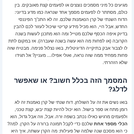
מגיעים כל מיני מסמכים נוצצים או לפעמים קצת מאובקים. בין
כולם, מסתתר לו לפעמים מסמך אחד שנראה כמו מדע בדיוני:
הדוח השנתי של קרן הנאמנות שלכם. זה לא התנ"ך הפיננסי
החדש, אבל היי, הוא מכיל מידע קריטי שיכול לעזור לכם להבין
בדיוק איפה הכסף שלכם מטייל ומה הוא מתכנן לעשות בשנה
הקרובה (או לפחות מה הוא עשה בשנה שעברה). אז במקום לתת
לו לצבור אבק בתיקייה הדיגיטלית, בואו נצלול פנימה. מבטיח שזה
פחות מפחיד ממה שזה נראה, ואולי אפילו… מעניין? אל תגידו
שלא הזהרתי.
המסמך הזה בכלל חשוב? או שאפשר
לדלג?
בואו נשים את זה על השולחן. דוח שנתי של קרן נאמנות זה לא
רומן מתח או ספר בישול. הוא יכול להיות קצת יבש, קצת טכני,
ולפעמים מרגיש כאילו נכתב בשפה זרה. אבל, וזה אבל גדול, הוא
הכלי מספר אחת
שלכם כדי לקבל תמונה ברורה על הקרן. למה?
כי הוא מסכם שנה שלמה של פעילות: מה הקרן עשתה, איך היא