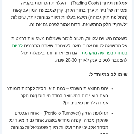
עמלות תיווך
(Trading Costs) – העלויות הכרוכות בקנייה
ומכירה של ניירות ערך בתוך הקרן. קרן שמבצעת המון עסקאות
(תחלופת תיק גבוהה) תישא בעלויות תיווך גבוהות יותר, שיכולות
"לשרוף" חלק מהתשואה. הדוח אמור לפרט גם את זה.
כשאתם משווים עלויות, חשוב לזכור שעמלות משפיעות דרמטית
על התשואה לטווח ארוך. תארו לעצמכם שאתם מתכננים
לחיות
בנוחות בפרישה מוקדמת
– גם חצי אחוז יותר בעמלות יכול
להצטבר לסכום ענק לאורך 20-30 שנה.
שימו לב במיוחד ל:
יחס ההוצאות השנתי – כמה הוא יחסית לקרנות דומות?
האם הוא גבוה בהשוואה למדד הייחוס (אם הקרן
אמורה להיות פאסיבית)?
תחלופת התיק (Portfolio Turnover) – אחוז הנכסים
שהקרן מכרה וקנתה מחדש בשנה. אחוז גבוה מעיד על
מסחר אקטיבי יותר ועלויות תיווך פוטנציאליות גבוהות