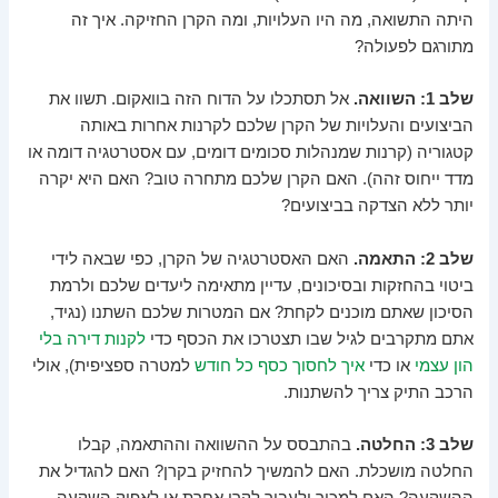
היתה התשואה, מה היו העלויות, ומה הקרן החזיקה. איך זה
מתורגם לפעולה?
שלב 1: השוואה.
אל תסתכלו על הדוח הזה בוואקום. תשוו את
הביצועים והעלויות של הקרן שלכם לקרנות אחרות באותה
קטגוריה (קרנות שמנהלות סכומים דומים, עם אסטרטגיה דומה או
מדד ייחוס זהה). האם הקרן שלכם מתחרה טוב? האם היא יקרה
יותר ללא הצדקה בביצועים?
שלב 2: התאמה.
האם האסטרטגיה של הקרן, כפי שבאה לידי
ביטוי בהחזקות ובסיכונים, עדיין מתאימה ליעדים שלכם ולרמת
הסיכון שאתם מוכנים לקחת? אם המטרות שלכם השתנו (נגיד,
אתם מתקרבים לגיל שבו תצטרכו את הכסף כדי
לקנות דירה בלי
הון עצמי
או כדי
איך לחסוך כסף כל חודש
למטרה ספציפית), אולי
הרכב התיק צריך להשתנות.
שלב 3: החלטה.
בהתבסס על ההשוואה וההתאמה, קבלו
החלטה מושכלת. האם להמשיך להחזיק בקרן? האם להגדיל את