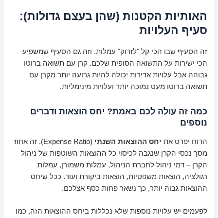
האותיות הקטנות (שהן בעצם גדולות):
סעיף העלויות
זה הסעיף שבו הכי קל "לזרוק" עמלות. וזה גם הסעיף שמשפיע
הכי ישירות על התשואה הסופית שלכם. קרן עם תשואה ברוטו
גבוהה אבל עלויות אדירות יכולה להיות גרועה יותר מקרן עם
תשואה ברוטו מעט נמוכה יותר ועלויות מינימליות.
כמה זה עולה לכם באמת? יחס הוצאות ודברים
נוספים
הדוח יפרט את
יחס ההוצאות השנתי
(Expense Ratio). זה אחוז
מסך נכסי הקרן שנגבה לכיסוי כל ההוצאות השוטפות של ניהול
הקרן – דמי ניהול לחברת הניהול, עמלות משמורן, עמלות
רגולציה, הוצאות משפטיות, הוצאות ביקורת ועוד. ככל שיחס
ההוצאות גבוה יותר, כך נשאר פחות כסף אצלכם.
לפעמים יש עלויות נוספות שלא נכללות ביחס ההוצאות הזה, כמו