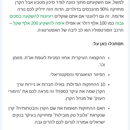
למשל, אם השקעתם מתוך כוונה לגדר סיכון מטבע אבל הקרן
מחזיקה 90% מהנכסים בדולרים, הדוח הזה ידליק לכם נורה
אדומה. זה גם רלוונטי אם אתם שוקלים
רעיונות להשקעה בסכום
גבוה
כמו 100 אלף דולר או אפילו
איפה להשקיע 200 אלף שקל
–
הרכב הפורטפוליו הוא לב ליבה של האסטרטגיה.
תסתכלו כאן על:
ההקצאה העיקרית: אחוז המניות לעומת אג"ח, מזומן
וכו'.
הפיזור הגיאוגרפי והסקטוריאלי.
10 ההחזקות הגדולות: באילו חברות או ניירות ערך
הקרן שמה את עיקר כספה? זה מראה לכם את "הימורי
הענק" של מנהל הקרן.
האם ההחזקות תואמות את שם הקרן והבטחותיה? קרן
שנקראת "גלובל טק מובילות" ומחזיקה בעיקר בנקים
ישראלים אמורה לגרום לכם להרים גבה.