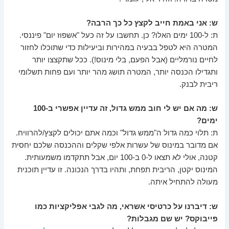
ש: אני באמת חייב לקצץ כל כך הרבה?
ת: ל-100 ימים האלו? כן. תחשבו על זה כעל "אשפוז יום" פיננסי.
המטרה היא לטפל בבעיה במהירות וביעילות כדי שתוכלו לחזור
לחיים נורמליים (אבל הפעם, בלי מינוס!). ככל שתקצצו יותר
ותגדילו הכנסה יותר, המטרה תושג מהר יותר ועם פחות תשלומי
ריבית לבנק.
ש: מה אם יש לי חוב ממש גדול, זה עדיין אפשרי ב-100
ימים?
ת: תלוי כמה גדול ה"ממש גדול" וכמה אתם יכולים לקצץ/להרוויח.
אם מדובר במינוס של עשרות אלפי שקלים וההכנסה שלכם יחסית
קטנה, אולי לא תצאו ל-0 ב-100 יום, אבל תתקדמו משמעותית.
המינוס יקטן, הריבית תפחת, ותהיו בדרך הנכונה. זו עדיין תוכנית
מעולה להתחיל איתה.
ש: דיברנו על כרטיסי אשראי, מה לגבי אפליקציות כמו
פייבוקס? יש שם מגבלות?