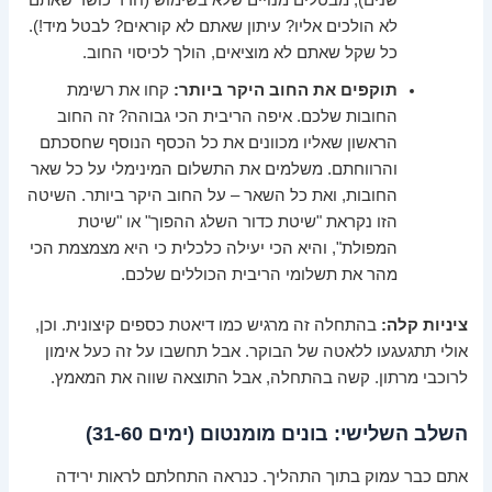
שנים), מבטלים מנויים שלא בשימוש (חדר כושר שאתם
לא הולכים אליו? עיתון שאתם לא קוראים? לבטל מיד!).
כל שקל שאתם לא מוציאים, הולך לכיסוי החוב.
תוקפים את החוב היקר ביותר:
קחו את רשימת
החובות שלכם. איפה הריבית הכי גבוהה? זה החוב
הראשון שאליו מכוונים את כל הכסף הנוסף שחסכתם
והרווחתם. משלמים את התשלום המינימלי על כל שאר
החובות, ואת כל השאר – על החוב היקר ביותר. השיטה
הזו נקראת "שיטת כדור השלג ההפוך" או "שיטת
המפולת", והיא הכי יעילה כלכלית כי היא מצמצמת הכי
מהר את תשלומי הריבית הכוללים שלכם.
ציניות קלה:
בהתחלה זה מרגיש כמו דיאטת כספים קיצונית. וכן,
אולי תתגעגעו ללאטה של הבוקר. אבל תחשבו על זה כעל אימון
לרוכבי מרתון. קשה בהתחלה, אבל התוצאה שווה את המאמץ.
השלב השלישי: בונים מומנטום (ימים 31-60)
אתם כבר עמוק בתוך התהליך. כנראה התחלתם לראות ירידה