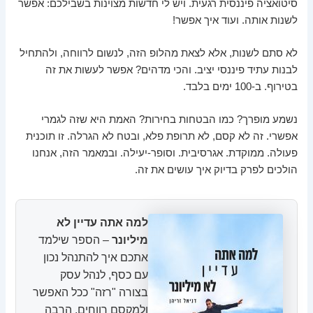
סיטואציה פיננסית רגעית. ויש לי חדשות מצוינות בשבילכם: אפשר
לשנות אותה. ועוד איך אפשר!
לא סתם לשנות, אלא לצאת מהלופ הזה, לנשום לרווחה, ולהתחיל
לבנות עתיד פיננסי יציב. והכי מדהים? אפשר לעשות את זה
בטירוף. ב-100 ימים בלבד.
נשמע מופרך? כמו הבטחות בחירות? האמת היא שזה לגמרי
אפשרי. זה לא קסם, לא תרופת פלא, ובטח לא הגרלה. זו תוכנית
פעולה. ממוקדת. אגרסיבית. וסופר-יעילה. ובמאמר הזה, אנחנו
הולכים לפרק בדיוק איך עושים את זה.
למה אתה עדיין לא
מיליונר
– הספר שילמד
אתכם איך להתנהל נכון
עם כסף, לנהל עסק
בצורה "רזה" ככל האפשר
ולמקסם רווחים. הרבה