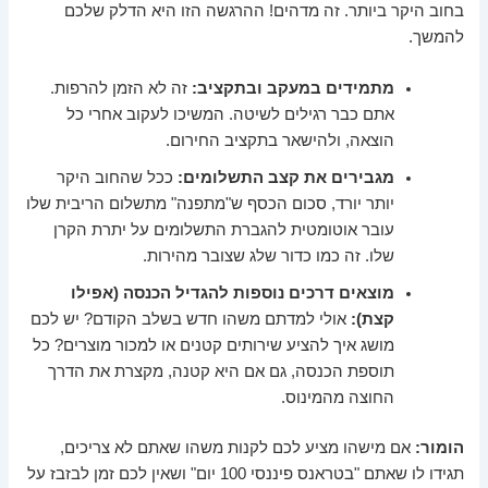
בחוב היקר ביותר. זה מדהים! ההרגשה הזו היא הדלק שלכם
להמשך.
מתמידים במעקב ובתקציב:
זה לא הזמן להרפות.
אתם כבר רגילים לשיטה. המשיכו לעקוב אחרי כל
הוצאה, ולהישאר בתקציב החירום.
מגבירים את קצב התשלומים:
ככל שהחוב היקר
יותר יורד, סכום הכסף ש"מתפנה" מתשלום הריבית שלו
עובר אוטומטית להגברת התשלומים על יתרת הקרן
שלו. זה כמו כדור שלג שצובר מהירות.
מוצאים דרכים נוספות להגדיל הכנסה (אפילו
קצת):
אולי למדתם משהו חדש בשלב הקודם? יש לכם
מושג איך להציע שירותים קטנים או למכור מוצרים? כל
תוספת הכנסה, גם אם היא קטנה, מקצרת את הדרך
החוצה מהמינוס.
הומור:
אם מישהו מציע לכם לקנות משהו שאתם לא צריכים,
תגידו לו שאתם "בטראנס פיננסי 100 יום" ושאין לכם זמן לבזבז על