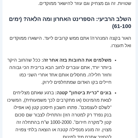
שטויות. זה גם מצחיק וגם עוזר להישאר ממוקדים.
השלב הרביעי: הספרינט האחרון ומה הלאה? (ימים
61-100)
האור בקצה המנהרה! אתם ממש קרובים ליעד. הישארו ממוקדים
ואל תעצרו.
משלמים את החובות בזה אחר זה:
ככל שהחוב היקר
ביותר יורד, אתם עוברים לחוב הבא בריבית הכי גבוהה
וחוזר חלילה. מחסלים אותם אחד אחרי השני כמו
חיילים בקו האדום שמתחלפים לירוק.
בונים "כרית ביטחון" קטנה:
ברגע שאתם מצליחים
לצאת מהמינוס (או מתקרבים לכך משמעותית), המשיכו
"לשלם לעצמכם". פתחו חשבון חיסכון קטן (או אפילו
בנק נפרד רק למטרה הזו) והתחילו לצבור שם סכום
קטן ל"מקרה חירום". 1000-2000 ש"ח בהתחלה זה
מצוין. זה מונע מנפילה קטנה או הוצאה בלתי צפויה
להחזיר אתכם מיד למינוס.