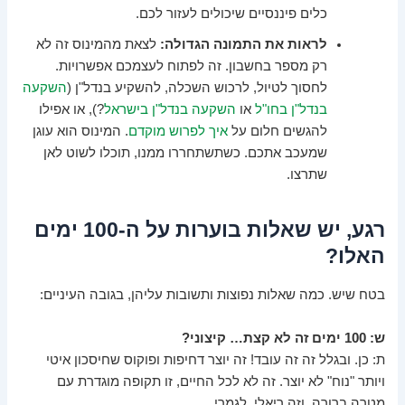
כלים פיננסיים שיכולים לעזור לכם.
לראות את התמונה הגדולה:
לצאת מהמינוס זה לא
רק מספר בחשבון. זה לפתוח לעצמכם אפשרויות.
לחסוך לטיול, לרכוש השכלה, להשקיע בנדל"ן (
השקעה
בנדל"ן בחו"ל
או
השקעה בנדל"ן בישראל
?), או אפילו
להגשים חלום על
איך לפרוש מוקדם
. המינוס הוא עוגן
שמעכב אתכם. כשתשתחררו ממנו, תוכלו לשוט לאן
שתרצו.
רגע, יש שאלות בוערות על ה-100 ימים
האלו?
בטח שיש. כמה שאלות נפוצות ותשובות עליהן, בגובה העיניים:
ש: 100 ימים זה לא קצת… קיצוני?
ת: כן. ובגלל זה זה עובד! זה יוצר דחיפות ופוקוס שחיסכון איטי
ויותר "נוח" לא יוצר. זה לא לכל החיים, זו תקופה מוגדרת עם
מטרה ברורה. וזה ריאלי, לגמרי.