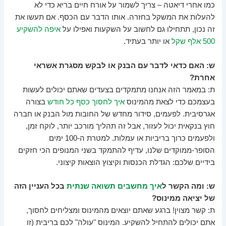
כמו אחרי דיאטה – צריך לשמור על אורח חיים בריא כדי לא
להעלות את המשקל בחזרה. אותו הדבר עם הכסף. אם תעשו את
זה נכון, תתחילו גם לחשוב על השקעות ואפילו על
איפה להשקיע
500 אלף שקל
או יותר בעתיד.
ש: האם כדאי לדבר עם הבנק או לבקש מסגרת אשראי
אחרת?
ת: במאמר הזה אנחנו מתמקדים בצעדים שאתם יכולים לעשות
בעצמכם כדי לצאת מהמינוס
איך לחסוך כסף כל חודש
בצורה
אגרסיבית. לפעמים, סידור מחדש של החובות מול הבנק או חברה
חוץ בנקאית יכול לעזור, אבל זה תהליך מורכב יותר, לוקח זמן,
ולפעמים כרוך בריביות או עמלות. למטרת ה-100 ימים
הסופר-ממוקדים שלנו, עדיף להתמקד בשני המנופים הכי חזקים
בידיים שלכם: הגדלת הכנסות וקיצוץ הוצאות קיצוני.
ש: ומה הקשר ל
איך מחשבים תשואה שנתית
בכל העניין הזה
של יציאה ממינוס?
ת: קשר מצוין! ברגע שאתם יוצאים מהמינוס ומצליחים לחסוך,
אתם יכולים להתחיל להשקיע. המינוס "עולה" לכם בריבית (זו