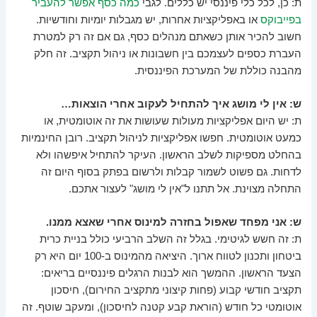
ת: כן, לכל כלי פיננסי יש כללים. לגבי
כמה כסף אפשר להעביר
בפייבוקס
או באפליקציות אחרות, יש מגבלות יומיות וחודשיות.
חשוב להכיר אותן כשאתם מנהלים כסף, גם אם זה רק למטרת
העברת כספים לעצמכם בין חשבונות או ניהול תקציב. זה חלק
מהבנה כוללת של המערכת הפיננסית.
ש: אין לי מושג איך להתחיל לעקוב אחרי הוצאות…
ת: יש היום אפליקציות מעולות שעושות את זה אוטומטית, או
כמעט אוטומטית. חפשו אפליקציות לניהול תקציב. רובן החינמיות
בהחלט מספיקות לשלב הראשון. העיקר להתחיל איפשהו ולא
לדחות. גם פשוט לשמור קבלות ולרשום בפתק בסוף היום זה
התחלה מצוינת. אל תתנו ל"אין לי מושג" לעצור אתכם.
ש: אני מפחד שאפול בחזרה למינוס אחרי שאצא ממנו.
ת: זה חשש לגיטימי. בגלל זה השלב הרביעי כולל בניית כרית
ביטחון ותכנון לטווח ארוך. היציאה מהמינוס ב-100 יום היא רק
הצעד הראשון. ההמשך הוא לבנות הרגלים פיננסיים בריאים:
תקציב חודשי קבוע (פחות קיצוני מתקציב החירום), חיסכון
אוטומטי כל חודש (הוראת קבע קטנה לחיסכון), ומעקב שוטף. זה