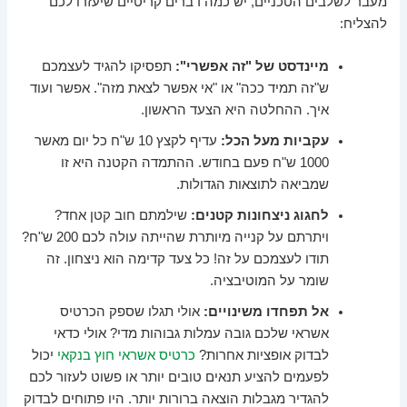
מעבר לשלבים הטכניים, יש כמה דברים קריטיים שיעזרו לכם
להצליח:
מיינדסט של "זה אפשרי":
תפסיקו להגיד לעצמכם
ש"זה תמיד ככה" או "אי אפשר לצאת מזה". אפשר ועוד
איך. ההחלטה היא הצעד הראשון.
עקביות מעל הכל:
עדיף לקצץ 10 ש"ח כל יום מאשר
1000 ש"ח פעם בחודש. ההתמדה הקטנה היא זו
שמביאה לתוצאות הגדולות.
לחגוג ניצחונות קטנים:
שילמתם חוב קטן אחד?
ויתרתם על קנייה מיותרת שהייתה עולה לכם 200 ש"ח?
תודו לעצמכם על זה! כל צעד קדימה הוא ניצחון. זה
שומר על המוטיבציה.
אל תפחדו משינויים:
אולי תגלו שספק הכרטיס
אשראי שלכם גובה עמלות גבוהות מדי? אולי כדאי
לבדוק אופציות אחרות?
כרטיס אשראי חוץ בנקאי
יכול
לפעמים להציע תנאים טובים יותר או פשוט לעזור לכם
להגדיר מגבלות הוצאה ברורות יותר. היו פתוחים לבדוק