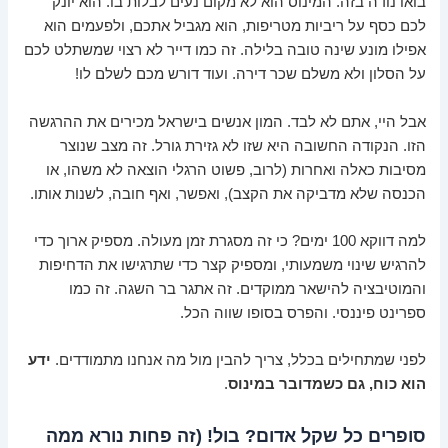
בואו נודה בזה. המינוס הוא לא מקום נעים לבלות בו. הוא יונק
לכם כסף על ריביות מטריפות, הוא מגביל אתכם, ולפעמים הוא
אפילו מונע שינה טובה בלילה. זה כמו דייר לא רצוי שמשתלט לכם
על הסלון ולא משלם שכר דירה. ועוד דורש מכם לשלם לו!
אבל היי, אתם לא לבד. המון אנשים בישראל מכירים את ההרגשה
הזו. הנקודה החשובה היא שזו לא גזירת גורל. זה מצב שנוצר
מסיבות כאלה ואחרות (לרוב, פשוט הרגלי הוצאה לא משהו, או
הכנסה שלא מדביקה את הקצב), ואפשר, ואף חובה, לשנות אותו.
למה דווקא 100 ימים? כי זה מסגרת זמן מעולה. מספיק ארוך כדי
להרגיש שינוי משמעותי, ומספיק קצר כדי שתרגישו את הדחיפות
והמוטיבציה להישאר ממוקדים. זה אתגר בר השגה. זה כמו
ספרינט פיננסי. והפרס בסופו שווה הכל.
לפני שמתחילים בכלל, צריך להבין מול מה אנחנו מתמודדים.
ידע
הוא כוח, גם כשמדובר במינוס
.
סופרים כל שקל אדום? בול! (זה פחות נורא ממה