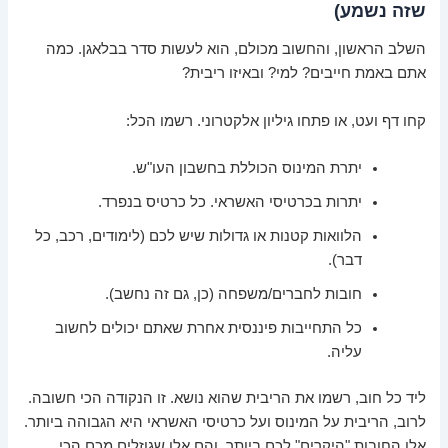
שזה נשמע)
השלב הראשון, והחשוב מכולם, הוא לעשות סדר בבלאגן. כמה
אתם באמת חייבים? למי? ובאיזו ריבית?
קחו דף ועט, או פתחו גיליון אלקטרוני. רשמו הכל:
יתרת המינוס הכוללת בחשבון העו"ש.
יתרות בכרטיסי האשראי. כל כרטיס בנפרד.
הלוואות קטנות או גדולות שיש לכם (לימודים, רכב, כל
דבר).
חובות לחברים/משפחה (כן, גם זה נחשב).
כל התחייבות פיננסית אחרת שאתם יכולים לחשוב
עליה.
ליד כל חוב, רשמו את הריבית שהוא נושא. זו הנקודה הכי חשובה.
לרוב, הריבית על המינוס ועל כרטיסי האשראי היא הגבוהה ביותר.
אלו החובות "היקרים" לכם ביותר, והם אלו שגוזלים מכם הכי