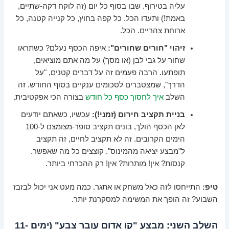
עליה בטירוף. שבו בסוף כל יום (זה לוקח דקה-שתיים,
באמת!) ותעדו הכל. כל קפה בחוץ, כל קנייה קטנה, כל
ארוחת צהריים. הכל.
זיהוי "חורים שחורים":
איפה הכסף נעלם? כשתראו
שחור על גבי לבן (או מסך) על מה אתם מוציאים,
תופתעו. הרבה פעמים זה על דברים קטנים, "על
הדרך", שמצטברים לסכומים ענקיים בסוף החודש. זה
השלב
איך לחסוך כסף כל חודש
בצורה הכי אפקטיבית.
בניית תקציב חירום (זמני!):
עכשיו, כשאתם יודעים
לאן הכסף הולך, בונים תקציב סופר-מצומצם ל-100
הימים הקרובים. זה לא תקציב לחיים, זה תקציב
ל"מבצע יציאה מהמינוס". קוצצים כל מה שאפשר.
קנסות? אין! מותרות? אין! רק ההכרחי ביותר.
טיפ:
התייחסו לזה כאל משחק או אתגר. כמה מעט אני יכול לבזבז
השבוע? זה הופך את המשימה למסקרנת יותר.
השלב השני: מבצע "קו אדום עובר צבע" (ימים 11-