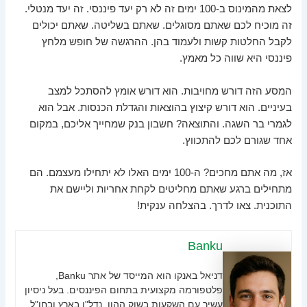
לצאת מהמינוס ב-100 ימים זה לא רק יעד פיננסי. זה יעד מנטלי.
זה מוכיח לכם שאתם מסוגלים. שאתם בשליטה. שאתם יכולים
לקבל החלטות קשות ולעמוד בהן. ההרגשה של חופש מלחץ
פיננסי היא שווה כל מאמץ.
המסע הזה דורש מחויבות. הוא דורש אומץ להסתכל למצב
בעיניים. הוא דורש קיצוץ בהוצאות והגדלת הכנסות. אבל הוא
לגמרי בר השגה. והתוצאה? חשבון בנק שמחייך אליכם, במקום
אחד שגורם לכם להתכווץ.
אז, מה אתם מחכים? ה-100 ימים האלו לא יתחילו מעצמם. הם
מתחילים ברגע שאתם מחליטים לקחת אחריות וליישם את
התוכנית. צאו לדרך. בהצלחה ענקית!
Banku
דניאל באנקו הוא המייסד של אתר Banku,
פלטפורמה מקצועית בתחום הפיננסים. בעל ניסיון
עשיר עם השקעות בשוק ההון, נדל"ן בארץ ובחו"ל