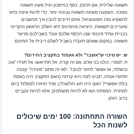
תשואה שלילית, אם תרצו). כסף בחיסכון רגיל משיג תשואה
נמוכה. השקעה משיגה תשואה גבוהה יותר. כדי לדעת איפה כדאי
להשקיע ומה הפוטנציאל, אתם חייבים להבין איך מחשבים
ומעריכים תשואות. היציאה מהמינוס היא השלב הראשון והקריטי
בבניית עתיד פיננסי שבו הכסף שלכם עובד בשבילכם ומייצר
תשואה, במקום שאתם תעבדו בשביל לשלם ריבית על המינוס.
ש: יש סיכוי ש"אשבר" ולא אעמוד בתקציב החירום?
ת: לגמרי. כולנו בני אדם. אם זה קורה, אל תתייאשו. אל תגידו "אה,
נכשלתי, אז אפשר לחזור לבזבז". לא! זה סתם "מעידה" קטנה.
תתעדו אותה, תבינו למה היא קרתה (האם התקציב היה באמת
בלתי אפשרי? האם היה רגע חולשה?), ומיד תחזרו למסלול ביום
למחרת. המפתח הוא לא להיות מושלמים, אלא להיות עקביים
ברוב הזמן.
השורה התחתונה: 100 ימים שיכולים
לשנות הכל