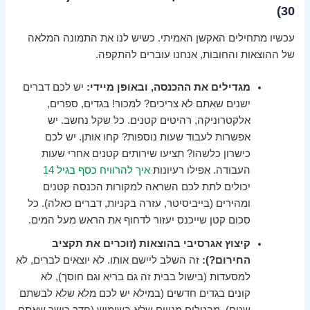
30)
עכשיו מתחילים האקשן האמיתי. כשיש לנו את התמונה המלאה
של ההוצאות והחובות, אנחנו עוברים להתקפה.
מגדילים את ההכנסה, ובאופן מיידי:
יש לכם דברים
ישנים שאתם לא צריכים? למכור! בגדים, ספרים,
אלקטרוניקה, רהיטים קטנים. כל שקל נחשב. יש
אפשרות לעבוד שעות נוספות? קחו אותן. יש לכם
כישרון כלשהו? תציעו שירותים קטנים אחרי שעות
העבודה. אפילו רעיונות
איך להרוויח כסף בגיל 14
יכולים לתת לכם השראה למקורות הכנסה קטנים
ומהירים (בייביסיטר, עזרה בקניות, דברים כאלה). כל
סכום קטן שייכנס יעזור לדחוף את הראש מעל המים.
קיצוץ אגרסיבי בהוצאות (זוכרים את תקציב
החירום?):
זה השלב ליישם אותו. לא יוצאים לברים, לא
למסעדות (בישול בבית זה גם בריא וגם חוסך), לא
קונים בגדים חדשים (במילא יש לכם מלא שלא לבשתם