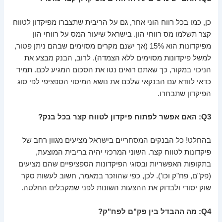
כן, כמו בכל רווח הוני אחר, גם על הריבית שתצברו מפיקדון לטווח
קצר תשלמו מס רווחי הון. בישראל שיעור המס על רווחי הון
מפיקדונות הוא 15% (אך ישנם מקרים מסוימים שבהם ניתן פטור,
למשל פיקדונות מסוימים ללא הצמדה). לרוב, הבנק מבצע את
הניכוי במקור, כך שאתם רואים נטו את הסכום המגיע לכם. תמיד
כדאי לוודא עם הבנקאי שלכם את נושא המיסוי הספציפי לפי סוג
הפיקדון שתבחרו.
Q3: האם אפשר לפתוח פיקדון לטווח קצר בכל בנק?
בהחלט! כל הבנקים המסחריים בישראל מציעים מגוון רחב של
פיקדונות לטווח קצר. השוני המרכזי יהיה בריבית המוצעת,
בתקופות האפשריות ובסוגי הפיקדונות הספציפיים שהם מציעים
(פק"ם, פח"ק וכו'). לכן, כפי שהוזכר במאמר, חשוב לעשות סקר
שוק יסודי ולבדוק את ההצעות השונות לפני שמקבלים החלטה.
Q4: מה ההבדל בין פק"ם לפח"ק?