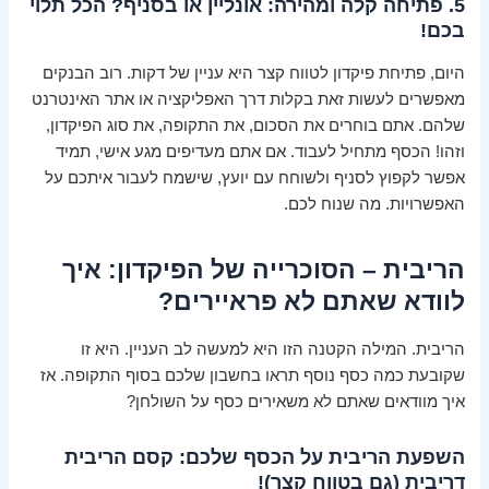
5. פתיחה קלה ומהירה: אונליין או בסניף? הכל תלוי
בכם!
היום, פתיחת פיקדון לטווח קצר היא עניין של דקות. רוב הבנקים
מאפשרים לעשות זאת בקלות דרך האפליקציה או אתר האינטרנט
שלהם. אתם בוחרים את הסכום, את התקופה, את סוג הפיקדון,
וזהו! הכסף מתחיל לעבוד. אם אתם מעדיפים מגע אישי, תמיד
אפשר לקפוץ לסניף ולשוחח עם יועץ, שישמח לעבור איתכם על
האפשרויות. מה שנוח לכם.
הריבית – הסוכרייה של הפיקדון: איך
לוודא שאתם לא פראיירים?
הריבית. המילה הקטנה הזו היא למעשה לב העניין. היא זו
שקובעת כמה כסף נוסף תראו בחשבון שלכם בסוף התקופה. אז
איך מוודאים שאתם לא משאירים כסף על השולחן?
השפעת הריבית על הכסף שלכם: קסם הריבית
דריבית (גם בטווח קצר)!