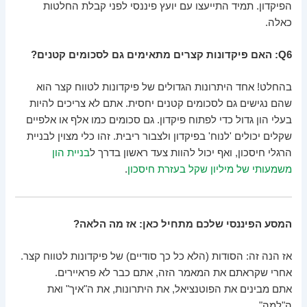
הפיקדון. תמיד התייעצו עם יועץ פיננסי לפני קבלת החלטות
כאלה.
Q6: האם פיקדונות קצרים מתאימים גם לסכומים קטנים?
בהחלט! אחד היתרונות הגדולים של פיקדונות לטווח קצר הוא
שהם נגישים גם לסכומים קטנים יחסית. אתם לא צריכים להיות
בעלי הון גדול כדי לפתוח פיקדון. גם סכומים כמו אלף או אלפיים
שקלים יכולים 'לנוח' בפיקדון ולצבור ריבית. זהו כלי מצוין לבניית
הרגלי חיסכון, ואף יכול להוות צעד ראשון בדרך ל
בניית הון
משמעותי של מיליון שקל בעזרת חיסכון
.
המסע הפיננסי שלכם מתחיל כאן: אז מה הלאה?
אז הנה זה: הסודות (הלא כל כך סודיים) של פיקדונות לטווח קצר.
אחרי שקראתם את המאמר הזה, אתם כבר לא פראיירים.
אתם מבינים את הפוטנציאל, את היתרונות, את ה"איך" ואת
ה"למה".