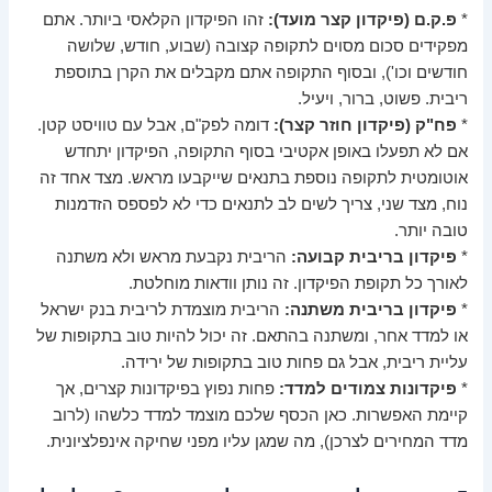
*
פ.ק.ם (פיקדון קצר מועד):
זהו הפיקדון הקלאסי ביותר. אתם
מפקידים סכום מסוים לתקופה קצובה (שבוע, חודש, שלושה
חודשים וכו'), ובסוף התקופה אתם מקבלים את הקרן בתוספת
ריבית. פשוט, ברור, ויעיל.
*
פח"ק (פיקדון חוזר קצר):
דומה לפק"ם, אבל עם טוויסט קטן.
אם לא תפעלו באופן אקטיבי בסוף התקופה, הפיקדון יתחדש
אוטומטית לתקופה נוספת בתנאים שייקבעו מראש. מצד אחד זה
נוח, מצד שני, צריך לשים לב לתנאים כדי לא לפספס הזדמנות
טובה יותר.
*
פיקדון בריבית קבועה:
הריבית נקבעת מראש ולא משתנה
לאורך כל תקופת הפיקדון. זה נותן וודאות מוחלטת.
*
פיקדון בריבית משתנה:
הריבית מוצמדת לריבית בנק ישראל
או למדד אחר, ומשתנה בהתאם. זה יכול להיות טוב בתקופות של
עליית ריבית, אבל גם פחות טוב בתקופות של ירידה.
*
פיקדונות צמודים למדד:
פחות נפוץ בפיקדונות קצרים, אך
קיימת האפשרות. כאן הכסף שלכם מוצמד למדד כלשהו (לרוב
מדד המחירים לצרכן), מה שמגן עליו מפני שחיקה אינפלציונית.