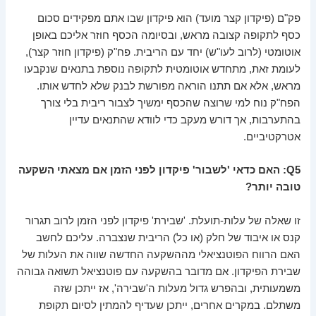
פק"ם (פיקדון קצר מועד) הוא פיקדון שבו אתם מפקידים סכום
כסף לתקופה קצובה מראש, ובסיומה הכסף חוזר אליכם באופן
אוטומטי (לרוב לעו"ש) יחד עם הריבית. פח"ק (פיקדון חוזר קצר),
לעומת זאת, מתחדש אוטומטית לתקופה נוספת בתנאים שנקבעו
מראש, אלא אם תתנו הוראה מפורשת לבנק שלא לחדש אותו.
הפח"ק נוח למי שרוצה שהכסף ימשיך לצבור ריבית בלי צורך
בהתערבות, אך דורש מעקב כדי לוודא שהתנאים עדיין
אטרקטיביים.
Q5: האם כדאי 'לשבור' פיקדון לפני הזמן אם מצאתי השקעה
טובה יותר?
זו שאלה של עלות-תועלת. 'שבירת' פיקדון לפני הזמן לרוב תגרור
קנס או איבוד של חלק (או כל) הריבית שנצברה. עליכם לחשב
האם הרווח הפוטנציאלי מההשקעה החדשה שווה את העלות של
שבירת הפיקדון. אם מדובר בהשקעה עם פוטנציאל תשואה גבוהה
משמעותית, ובהפרש גדול מעלות ה'שבירה', אז ייתכן שזה
משתלם. במקרים אחרים, ייתכן שעדיף להמתין לסיום תקופת