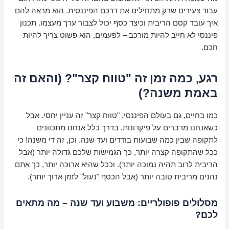
עבור צעירים שרק מתחילים את דרכם הפיננסית. הוא מראה להם
איך עובד קסם הריבית וכיצד כסף יכול לצבור ערך מעצמו. תכנון
פיננסי לא חייב להיות מורכב – לפעמים, הוא פשוט צריך להיות
חכם.
רגע, כמה זמן זה "טווח קצר"? (והאם זה
באמת משנה?)
כמו בחיים, גם בעולם הפיננסי, "טווח קצר" זה עניין יחסי. אבל
כשאנחנו מדברים על פיקדונות, בדרך כלל אנחנו מתכוונים
לתקופה שבין כמה שבועות בודדים ועד שנה. וכן, זה די משנה! כי
ככל שהתקופה קצרה יותר, כך הגמישות שלכם גדולה יותר (אבל
הריבית לרוב תהיה נמוכה יותר). וככל שהיא ארוכה יותר, כך אתם
נהנים מריבית טובה יותר (אבל הכסף "נעול" לזמן ארוך יותר).
מסלולים פופולריים: משבוע ועד שנה – מה מתאים
לכם?