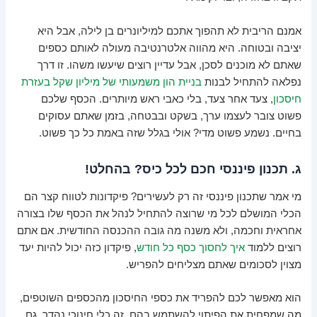
אמנם הריבית לא תהפוך אתכם למיליונרים בן לילה, אבל היא
יציבה ובטוחה. היא מהווה אלטרנטיבה מעולה לאותם כספים
שאתם לא מוכנים לסכן, אבל עדיין רוצים שיעשו משהו. זו דרך
נפלאה להתחיל לבנות
בניית הון משמעותי של מיליון שקל בעזרת
חיסכון
, צעד אחר צעד, בלי כאבי ראש מיותרים. הכסף שלכם
פשוט צובר לעצמו ערך, בשקט ובבטחה, בזמן שאתם עסוקים
בחיים. נשמע פשוט מדי? אולי בגלל שזה באמת כל כך פשוט.
ג. תכנון פיננסי חכם לכל כיס? בהחלט!
מי אמר שתכנון פיננסי זה רק לעשירים? פיקדונות לטווח קצר הם
הכלי המושלם לכל מי שרוצה להתחיל לנהל את הכסף שלו בצורה
אחראית וחכמה, ולא משנה מה גובה ההכנסה החודשית. אם אתם
רוצים ללמוד
איך לחסוך כסף כל חודש
, פיקדון כזה יכול להיות יעד
מצוין לסכומים שאתם מצליחים להפריש.
הוא מאפשר לכם להפריד את כספי החיסכון מהכספים השוטפים,
מה שמפחית את הפיתוי להשתמש בהם. זה כלי חינוכי נהדר, גם