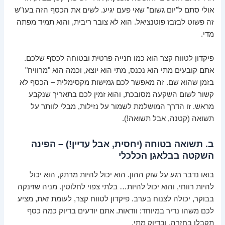
אולי סתם ל"יום גשום" שאי פעם יגיע. לשים את הכסף הזה בעו"ש
זה פשוט לבזבז פוטנציאל. הוא לא צובר ריבית, והוא תמיד מפתה
מדי.
פיקדון לטווח קצר הוא כמו חנייה פרטית ובטוחה לכסף שלכם.
אתם קובעים מתי הוא נכנס, מתי הוא יוצא, וכמה הוא "מרוויח"
בזמן שהוא שם. זה מאפשר לכם גמישות מקסימלית – הכסף לא
קשור לשום השקעה מסובכת, והוא זמין לכם בתאריך שנקבע
מראש. זו הדרך המושלמת לשמור על נזילות, מבלי לוותר על
תשואה (קטנה, אבל תשואה!).
ב. תשואה בטוחה (יחסית, אבל עדיין!) – הפינה
השקטה בבלאגן הכלכלי
בואו נדבר רגע על שוק ההון. הוא יכול להיות מרתק, הוא יכול
להיות רווחי, והוא יכול להיות… בלתי צפוי לחלוטין. מניה שזינקה
בבוקר, יכולה לצנוח בערב. פיקדון לטווח קצר, לעומת זאת, מציע
לכם משהו נדיר במיוחד: וודאות. אתם יודעים בדיוק כמה כסף
תקבלו בחזרה, ובדיוק מתי.