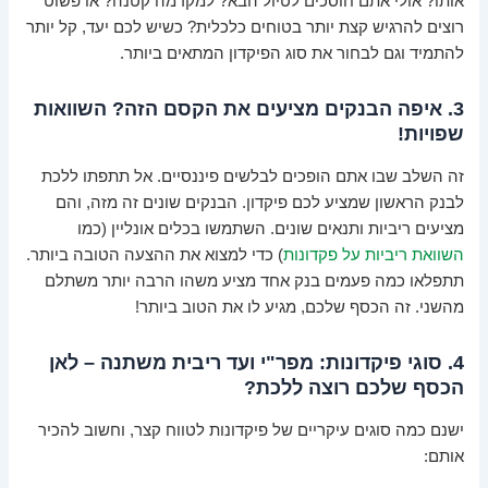
אותו? אולי אתם חוסכים לטיול הבא? למקדמה קטנה? או פשוט
רוצים להרגיש קצת יותר בטוחים כלכלית? כשיש לכם יעד, קל יותר
להתמיד וגם לבחור את סוג הפיקדון המתאים ביותר.
3. איפה הבנקים מציעים את הקסם הזה? השוואות
שפויות!
זה השלב שבו אתם הופכים לבלשים פיננסיים. אל תתפתו ללכת
לבנק הראשון שמציע לכם פיקדון. הבנקים שונים זה מזה, והם
מציעים ריביות ותנאים שונים. השתמשו בכלים אונליין (כמו
השוואת ריביות על פקדונות
) כדי למצוא את ההצעה הטובה ביותר.
תתפלאו כמה פעמים בנק אחד מציע משהו הרבה יותר משתלם
מהשני. זה הכסף שלכם, מגיע לו את הטוב ביותר!
4. סוגי פיקדונות: מפר"י ועד ריבית משתנה – לאן
הכסף שלכם רוצה ללכת?
ישנם כמה סוגים עיקריים של פיקדונות לטווח קצר, וחשוב להכיר
אותם: