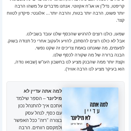
קריפטו, נדל"ן או אג"ח אקזוטי. אנחנו מדברים על משהו הרבה
יותר פשוט, הרבה יותר בטוח, והרבה יותר… אלגנטי: פיקדון לטווח
קצר.
שמעו, כולנו רוצים להרגיש שהכסף שלנו עובד בשבילנו.
אבל לא כולנו רוצים להסתכן, להזיע ולעקוב אחרי כל תנודה בשוק.
לפעמים, מה שאנחנו באמת צריכים זה שקט נפשי.
הבנה ברורה של מה שקורה לכסף שלנו.
וקצת יותר ממה שהבנק מציע לנו בחשבון העו"ש (שבואו נודה,
הוא בעיקר מציע לנו הרבה אוויר).
למה אתה עדיין לא
מיליונר
– הספר שילמד
אתכם איך להתנהל נכון
עם כסף, לנהל עסק
בצורה "רזה" ככל האפשר
ולמקסם רווחים. הרבה