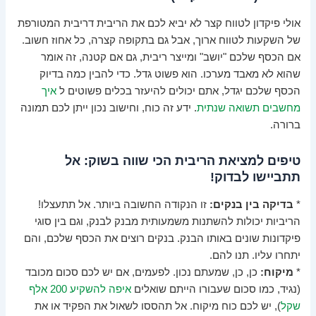
אולי פיקדון לטווח קצר לא יביא לכם את הריבית דריבית המטורפת
של השקעות לטווח ארוך, אבל גם בתקופה קצרה, כל אחוז חשוב.
אם הכסף שלכם "יושב" ומייצר ריבית, גם אם קטנה, זה אומר
שהוא לא מאבד מערכו. הוא פשוט גדל. כדי להבין כמה בדיוק
הכסף שלכם יגדל, אתם יכולים להיעזר בכלים פשוטים ל
איך
מחשבים תשואה שנתית
. ידע זה כוח, וחישוב נכון ייתן לכם תמונה
ברורה.
טיפים למציאת הריבית הכי שווה בשוק: אל
תתביישו לבדוק!
*
בדיקה בין בנקים:
זו הנקודה החשובה ביותר. אל תתעצלו!
הריביות יכולות להשתנות משמעותית מבנק לבנק, וגם בין סוגי
פיקדונות שונים באותו הבנק. בנקים רוצים את הכסף שלכם, והם
יתחרו עליו. תנו להם.
*
מיקוח:
כן, כן, שמעתם נכון. לפעמים, אם יש לכם סכום מכובד
(נגיד, כמו סכום שעבורו הייתם שואלים
איפה להשקיע 200 אלף
שקל
), יש לכם כוח מיקוח. אל תהססו לשאול את הפקיד או את