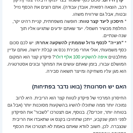
*
קרן חירום:
סכום כסף ששמור בצד למקרה בלתי צפוי (תיקון
רכב, הוצאה רפואית, אובדן עבודה). אתם רוצים את הכסף נזיל
ובטוח, אבל גם שירוויח משהו.
*
חיסכון ליעד קצר טווח:
חופשה משפחתית, קניית רהיט יקר,
החלפת מכשיר חשמלי. יעד שאתם יודעים שתגיעו אליו תוך
שנה-שנתיים.
*
"חנייה" לכסף גדול שממתין להשקעה אחרת:
יש לכם סכום
כסף משמעותי, אולי אחרי מכירת נכס או קבלת ירושה, ואתם עדיין
מתלבטים
איפה להשקיע 100 אלף דולר
? פיקדון קצר הוא המקום
המושלם עבורו, בזמן שאתם עושים את המחקר ובונים אסטרטגיה.
הוא מגן עליו משחיקה ומייצר תשואה סבירה.
האם יש חסרונות? (בואו נדבר בפתיחות)
החיסרון המרכזי של פיקדון לטווח קצר הוא הריבית. היא לרוב
נמוכה יותר ממה שתוכלו להשיג בהשקעות מסוכנות יותר (אבל גם
בטוחה יותר, זוכרים?). בנוסף, אם תצטרכו "לשבור" את הפיקדון
לפני הזמן שנקבע, ייתכן שתחויבו בקנס או שתאבדו את הריבית
שנצברה. לכן, חשוב לוודא שאתם באמת לא תצטרכו את הכסף