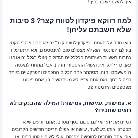
איך להשתמש בו בכיף!
למה דווקא פיקדון לטווח קצר? 3 סיבות
שלא חשבתם עליהן!
בואו נודה על האמת. "פיקדון לטווח קצר" זה לא הביטוי הכי סקסי
בעולם הפיננסי. הוא לא מצטלם טוב לאינסטגרם, ולא תראו עליו
כתבות ראשיות בעיתונים הכלכליים הגדולים (אולי בגלל זה אנחנו
כאן, כדי לתקן את העוול ההיסטורי הזה!). אבל מתחת למעטה
ה"משעמם" הזה, מסתתר אחד הכלים החכמים והפרקטיים ביותר
לניהול כסף. ואם אתם עדיין לא משתמשים בו, אתם פשוט
מפספסים הזדמנות פז.
א. גמישות, גמישות, גמישות! המילה שהבנקים לא
רוצים שתכירו?
דמיינו את זה: יש לכם סכום כסף מסוים. אתם יודעים שלא
תצטרכו אותו בשלושה, שישה או אפילו תריסר חודשים הקרובים.
אולי אתם חוסכים לחופשה מפנקת, אולי לשיפוץ קטן בבית, או