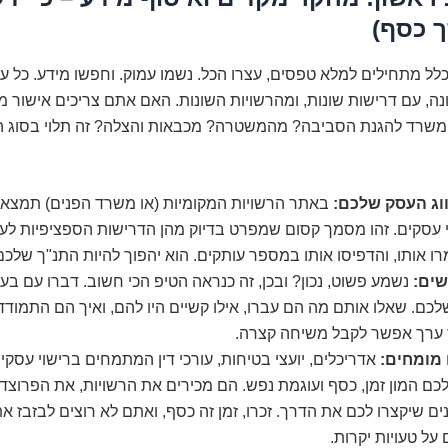
ך כסף)
ל מתחילים למלא טפסים, עצרו הכל. נשמו עמוק. וחפשו מידע. כל ע
ונה, עם דרישות שונות, ומהרשויות השונות. האם אתם צריכים אישור 
שרד להגנת הסביבה? מהמשטרה? מכבאות והצלה? זה תלוי בסוג 
ווג העסק שלכם:
באתר הרשויות המקומיות (או משרד הפנים) תמצאו
י עסקים. זהו מסמך קסום שמפרט בדיוק מהן הדרישות הספציפיות לע
רו אותו, והדפיסו אותו במספר עותקים. הוא יהפוך להיות התנ"ך שלכ
שים:
נשמע פשוט, נכון? ובכן, זה כנראה הטיפ הכי חשוב. דברו עם בע
לכם. שאלו אותם מה הם עברו, אילו קשיים היו להם, ואיך הם התמודדו
 ערך אפשר לקבל משיחה קצרה.
 מומחים:
אדריכלים, יועצי בטיחות, עורכי דין המתמחים ברישוי עסקי
לכם המון זמן, כסף ועוגמת נפש. הם מכירים את הרשויות, את הפרוצדו
ם שיקצרו לכם את הדרך. זכרו, זמן זה כסף, ואתם לא רוצים לבזבז א
ל טעויות יקרות.