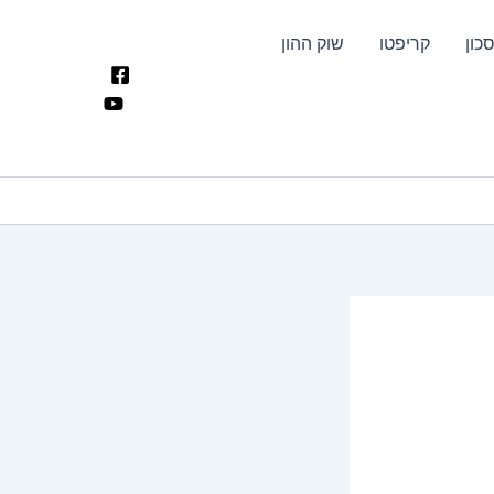
כון
קריפטו
שוק ההון