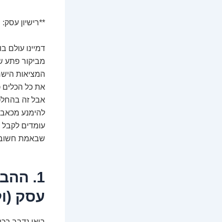
**רישיון עסק:
דמיינו עולם ב
מביקור פתע של
המציאות הישר
את כל הכלים כ
אבל זה בהחלט 
להימנע מכאבי 
עומדים לקבל מ
שבאמת חשוב: 
1. ההב
עסק (ול
בואו נדבר בכנ