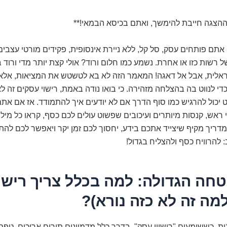
 ההצגה חייבת להימשך, ואתם בכיסא הבמאי!**
ו אתם פותחים עסק, סל קל, ללא ניירת אינסופית, פקידים מורטי עצבי
 רשות כזו או אחרת. נשמע כמו חלום ורוד? אולי קצת יותר מדי ורוד 
אלית, אבל אל דאגה! המאמר הזה לא בא לטשטש את המציאות, אלא
די לנווט בה בהצלחה מזהירה. כי בואו נודה באמת, רישוי עסקים זה ל
יכול להרגיש כמו סוף הדרך אם לא יודעים איך להתמודד. אז אם אתם
ראש, קנסות מיותרים ועיכובים שפשוט עולים לכם כסף, קראו כל מיל
דריך מקיף שיצייד אתכם בידע, יחסוך לכם זמן יקר ויאפשר לכם לה
להרוויח כסף ולהצליח בגדול!
טחה הגדולה: למה בכלל צריך רישיו
מה זה לא כזה נורא)?
ות. כששומעים "רישיון עסק", בדרך כלל מדמיינים תורים ארוכים, טפ