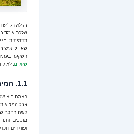
זה לא רק "עוד
שלכם עומד בסט
תדמיתית. מי י
שאין לו אישור
השקעה בעתיד 
שקלים
, לא לה
1.1. המיתוס הגדול: רישיון עסק הוא רק ל"גדולים"?
האמת היא שזו 
אבל המציאות מ
קשת רחבה של פ
מוסכים, וחנוי
ופותחים דוכן 