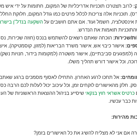
:
לרוב תצטרכו תוכניות אדריכליות של המקום, חתומות על ידי איש מ
ס). תוכניות אלה צריכות לכלול פרטים כמו גודל המקום, חלוקת החלל,
ת אינסטלציה, חשמל ועוד. אם אתם חושבים על
השקעה בנדל"ן בישרא
התוכניות תואמות את הנדרש.
ת/שכירות:
הוכחה שאתם רשאים להשתמש בנכס (חוזה שכירות, נסח 
פים:
אישור כיבוי אש, אישור משרד הבריאות (למזון, קוסמטיקה), אי
(למפגעים סביבתיים), אישור משטרה (למקומות בידור, חנויות נשק)
רוכה, וכל אישור דורש תהליך משלו.
ומחים:
אל תחכו לרגע האחרון. התחילו לאסוף מסמכים ברגע שאתם
. חלק מהאישורים לוקחים זמן, וכל עיכוב יכול לעלות לכם הרבה כסף
כרטיס אשראי חוץ בנקאי
שיסייע בניהול ההוצאות הראשוניות של העס
ת כבר עכשיו.
ות מהירות:
ה אם אני לא מצליח להשיג את כל האישורים בזמן?