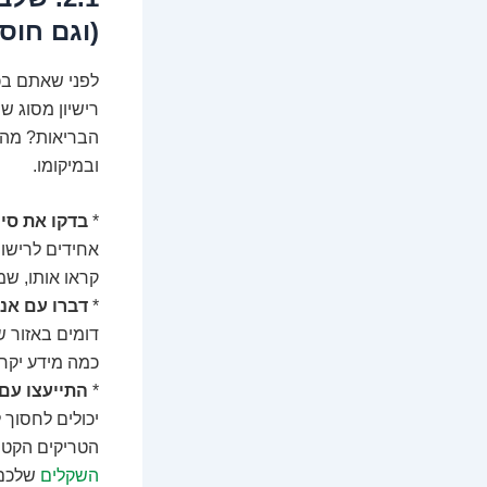
(וגם חוס
לפני שאתם בכל
רישיון מסוג ש
הבריאות? מהמ
ובמיקומו.
*
בדקו את סי
אחידים לרישו
קראו אותו, שמ
*
דברו עם אנ
דומים באזור ש
כמה מידע יקר
*
התייעצו עם
יכולים לחסוך 
הטריקים הקטני
השקלים
שלכם ע