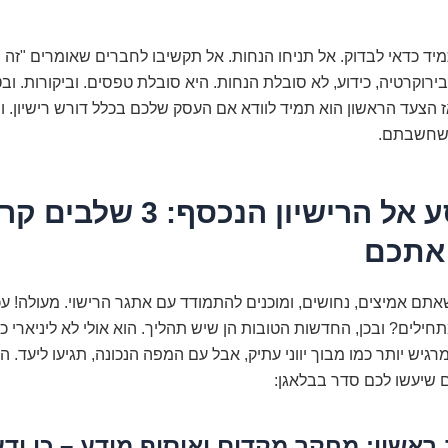
מיד כדאי לבדוק. אל תניחו הנחות. אל תקשיבו לחברים שאומרים "זה 
בירוקרטיה, כידוע, לא סובלת הנחות. היא סובלת טפסים. וביקורות. ו
ז הצעד הראשון הוא תמיד לוודא אם העסק שלכם בכלל דורש רישיון. ור
משחשבתם.
2. המסע אל הרישיון הנכסף: 3 
 אתכם
תם אמיצים, נחושים, ומוכנים להתמודד עם אתגר הרישוי. מעולה! ע
חילים? ובכן, החדשות הטובות הן שיש תהליך. הוא אולי לא ליניארי כמ
רגיש יותר כמו מבוך יווני עתיק, אבל עם המפה הנכונה, תגיעו ליעד. 
 שיעשו לכם סדר בבלאגן:
לב ראשון: מחקר מקדים ואיסוף מידע – כי ידע