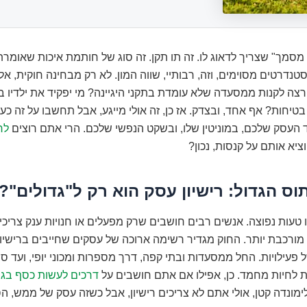
 מסמך" שצריך לדאוג לו. זה תו תקן. זה סוג של חותמת איכות שאומ
נדרטים מסוימים, וזה, רבותיי, שווה המון. לא רק מבחינה חוקית, א
רצה לקנות ממסעדה שלא עומדת בתקני היגיינה? מי יפקיד את ילדיו ביד
 בטיחות? אף אחד, ובצדק. אז כן, זה אולי מייגע, אבל תחשבו על זה כ
העסק שלכם, במוניטין שלו, ובשקט הנפשי שלכם. הרי אתם רוצים
לח
וציא אותם על קנסות, נכון?
טעות נפוצה. אנשים רבים חושבים שרק מפעלים או חנויות ענק צריכים
ורכבת יותר. החוק מגדיר רשימה ארוכה של עסקים שחייבים ברישיון,
עילויות. החל ממסעדות ובתי קפה, דרך מספרות ומכוני יופי, ועד ס
ות לחיות מחמד. כן, אפילו אם אתם חושבים על
דרכים לעשות כסף בגיל 
לימונדה קטן, אולי אתם לא צריכים רישיון, אבל כשזה עסק של ממש, ה