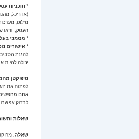
*
תוכניות עסק
(אדריכל, מהנד
מילוט, מערכו
העסק, וודאו ש
*
מסמכי בעלו
*
אישורים נוס
להגנת הסביבה 
יכולה להיות א
טיפ קטן מהמ
לפתוח את העסק
אתם מחפשים
לבדוק אפשרויו
שאלות ותשוב
שאלה:
מה קור