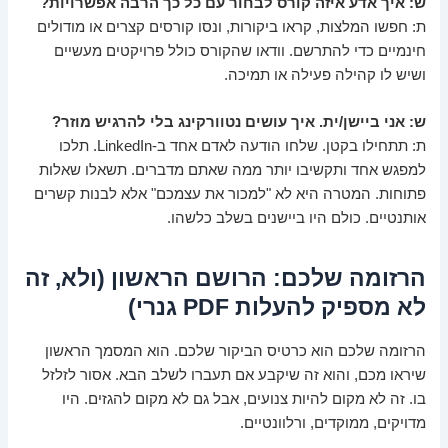
ש: איך אדע איזה קורס לבחור עם כל כך הרבה אפשרויות?
ת: חפשו המלצות, קראו ביקורות, ונסו קורסים קצרים או מודולים
חינמיים כדי להתרשם. וודאו שהקורס כולל פרויקטים מעשיים
ושיש לו קהילה פעילה או תמיכה.
ש: אני ביישן/ית. איך עושים נטוורקינג בלי להרגיש מוזר?
ת: תתחילו בקטן. שלחו הודעה לאדם אחד ב-LinkedIn. תלכו
למפגש אחד ותקשיבו יותר ממה שאתם מדברים. תשאלו שאלות
פתוחות. המטרה היא לא "למכור את עצמכם" אלא לבנות קשרים
אותנטיים. כולם היו ביישנים בשלב כלשהו.
הרזומה שלכם: הרושם הראשון (ולא, זה
לא מספיק להעלות PDF גנרי)
הרזומה שלכם הוא כרטיס הביקור שלכם. הוא המסמך הראשון
שיראו מכם, והוא זה שיקבע אם תעברו לשלב הבא. אסור לזלזל
בו. זה לא מקום להיות צנועים, אבל גם לא מקום להגזים. היו
מדויקים, ממוקדים, ורלוונטיים.