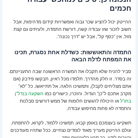
חכמים
ההייטק יכול להציע שכר גבוה ואפשרויות קידום מדהימות, אבל
חשוב לזכור שזו עבודה קשה, דורשת התמדה, ולעיתים גם קצת
מזל. אין "כסף קל", אבל יש "דרך נכונה".
התמדה והתאוששות: כשדלת אחת נסגרת, תכינו
את המפתח לדלת הבאה
סביר להניח שלא תקבלו את המשרה הראשונה שבה התעניינתם.
זה בסדר. זו חלק מהדרך. תלמדו מכל ראיון, תבקשו פידבק (אם
אתם מצליחים לקבל), ותמשיכו הלאה. אל תתייאשו. כל "לא"
מקרב אתכם ל"כן" הגדול. והזכרו, כישורים כמו
השקעה בנדל"ן
בחו"ל
או היכולת להגשים חלומות של ממש דורשים סבלנות
והתמדה לא פחות מחיפוש עבודה.
תשקיעו בעצמכם באופן קבוע. תמשיכו ללמוד, לקרוא, להתפתח.
עולם ההייטק מעריך מאוד לומדים נצחיים. ככל שתהיו מעודכנים
ורעבים לידע, כך תהיו רלוונטיים יותר.