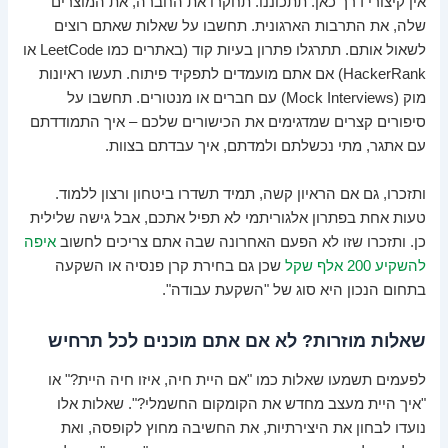
אין קיצורי דרך כאן. תתכוננו. תחקרו את החברה, את המוצרים
שלה, את התרבות הארגונית. תחשבו על שאלות שאתם רוצים
לשאול אותם. תתרגלו פתרון בעיות קוד (באתרים כמו LeetCode או
HackerRank) אם אתם מועמדים לתפקיד פיתוח. תעשו ראיונות
מוק (Mock Interviews) עם חברים או מנטורים. תחשבו על
סיפורים קצרים שמדגימים את הכישורים שלכם – איך התמודדתם
עם אתגר, מתי נכשלתם ולמדתם, איך עבדתם בצוות.
ותזכרו, גם אם הראיון קשה, תמיד תשדרו ביטחון ורצון ללמוד.
טעות אחת בפתרון אלגוריתמי לא תפיל אתכם, אבל גישה שלילית
כן. ותזכרו שזו לא הפעם האחרונה שבה אתם צריכים לחשוב
איפה
להשקיע 200 אלף שקל
שכן גם בחירת קרן פנסיה או השקעה
בתחום הנכון היא סוג של "השקעת עבודה".
שאלות מוזרות? לא אם אתם מוכנים לכל תרחיש
לפעמים תשמעו שאלות כמו "אם היית חיה, איזו חיה היית?" או
"איך היית מעצב מחדש את הקומקום החשמלי?". שאלות אלו
נועדו לבחון את היצירתיות, את החשיבה מחוץ לקופסה, ואת