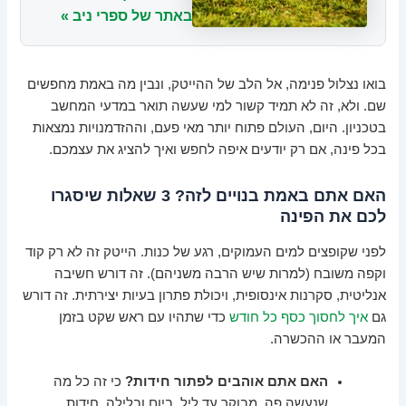
באתר של ספרי ניב »
בואו נצלול פנימה, אל הלב של ההייטק, ונבין מה באמת מחפשים
שם. ולא, זה לא תמיד קשור למי שעשה תואר במדעי המחשב
בטכניון. היום, העולם פתוח יותר מאי פעם, וההזדמנויות נמצאות
בכל פינה, אם רק יודעים איפה לחפש ואיך להציג את עצמכם.
האם אתם באמת בנויים לזה? 3 שאלות שיסגרו
לכם את הפינה
לפני שקופצים למים העמוקים, רגע של כנות. הייטק זה לא רק קוד
וקפה משובח (למרות שיש הרבה משניהם). זה דורש חשיבה
אנליטית, סקרנות אינסופית, ויכולת פתרון בעיות יצירתית. זה דורש
גם
איך לחסוך כסף כל חודש
כדי שתהיו עם ראש שקט בזמן
המעבר או ההכשרה.
האם אתם אוהבים לפתור חידות?
כי זה כל מה
שנעשה פה. מבוקר עד ליל, ביום ובלילה, חידות.