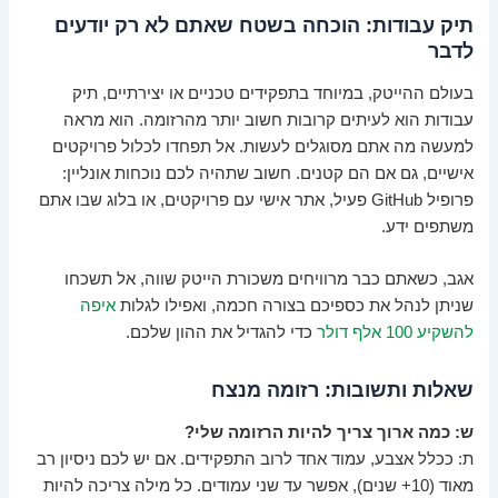
תיק עבודות: הוכחה בשטח שאתם לא רק יודעים
לדבר
בעולם ההייטק, במיוחד בתפקידים טכניים או יצירתיים, תיק
עבודות הוא לעיתים קרובות חשוב יותר מהרזומה. הוא מראה
למעשה מה אתם מסוגלים לעשות. אל תפחדו לכלול פרויקטים
אישיים, גם אם הם קטנים. חשוב שתהיה לכם נוכחות אונליין:
פרופיל GitHub פעיל, אתר אישי עם פרויקטים, או בלוג שבו אתם
משתפים ידע.
אגב, כשאתם כבר מרוויחים משכורת הייטק שווה, אל תשכחו
שניתן לנהל את כספיכם בצורה חכמה, ואפילו לגלות
איפה
להשקיע 100 אלף דולר
כדי להגדיל את ההון שלכם.
שאלות ותשובות: רזומה מנצח
ש: כמה ארוך צריך להיות הרזומה שלי?
ת: ככלל אצבע, עמוד אחד לרוב התפקידים. אם יש לכם ניסיון רב
מאוד (10+ שנים), אפשר עד שני עמודים. כל מילה צריכה להיות