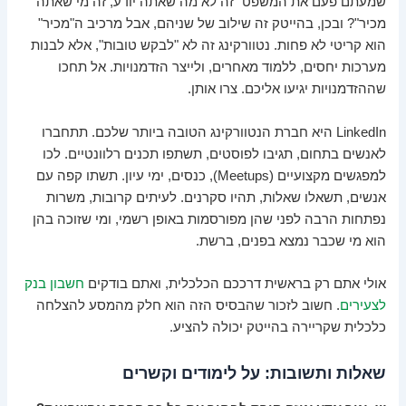
שמעתם פעם את המשפט "זה לא מה שאתה יודע, זה מי שאתה
מכיר"? ובכן, בהייטק זה שילוב של שניהם, אבל מרכיב ה"מכיר"
הוא קריטי לא פחות. נטוורקינג זה לא "לבקש טובות", אלא לבנות
מערכות יחסים, ללמוד מאחרים, ולייצר הזדמנויות. אל תחכו
שההזדמנויות יגיעו אליכם. צרו אותן.
LinkedIn היא חברת הנטוורקינג הטובה ביותר שלכם. תתחברו
לאנשים בתחום, תגיבו לפוסטים, תשתפו תכנים רלוונטיים. לכו
למפגשים מקצועיים (Meetups), כנסים, ימי עיון. תשתו קפה עם
אנשים, תשאלו שאלות, תהיו סקרנים. לעיתים קרובות, משרות
נפתחות הרבה לפני שהן מפורסמות באופן רשמי, ומי שזוכה בהן
הוא מי שכבר נמצא בפנים, ברשת.
אולי אתם רק בראשית דרככם הכלכלית, ואתם בודקים
חשבון בנק
לצעירים
. חשוב לזכור שהבסיס הזה הוא חלק מהמסע להצלחה
כלכלית שקריירה בהייטק יכולה להציע.
שאלות ותשובות: על לימודים וקשרים