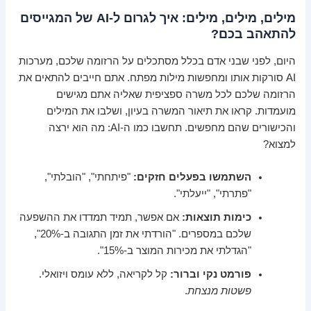
מילים, מילים, מילים: איך לגרום ל-AI של המגייסים
להתאהב בכם?
היום, לפני שבני אדם בכלל מסתכלים על הרזומה שלכם, מערכות
AI סורקות אותו ומחפשות מילות מפתח. אתם חייבים להתאים את
הרזומה שלכם לכל משרה ספציפית שאליה אתם מגישים
מועמדות. קראו את תיאור המשרה בעיון, ושלבו את המילים
והכישורים שהם מחפשים. תחשבו כמו ה-AI: מה הוא ירצה
למצוא?
השתמשו בפעלים חזקים:
"פיתחתי", "הובלתי",
"פתרתי", "ייעלתי".
כימות תוצאות:
אם אפשר, תמיד תמדדו את ההשפעה
שלכם במספרים. "הורדתי את זמן התגובה ב-20%",
"הגדלתי את מכירות המוצר ב-15%".
פורמט נקי וברור:
קל לקריאה, ללא עומס ויזואלי.
פשטות מנצחת
.