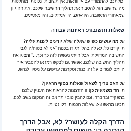
יכולתכם להתמודד עם אי וודאות. אין תשובות "נכונות" מוחלטות.
מה שחשוב הוא להסביר את תהליך החשיבה שלכם, את ההיגיון
שמאחורי התשובה. היו
אתם
, היו
אמיתיים
, והיו
מעניינים
.
שאלות ותשובות: ראיונות עבודה
ש: מה עושים כשיש שאלה שלא יודעים לענות עליה?
ת: קודם כל, לא להיבהל. תגידו בכנות "אני לא בטוח/ה לגבי
התשובה המדויקת, אבל הייתי ניגש/ת לזה כך וכך…" ותציגו את
תהליך החשיבה שלכם. אפשר גם לבקש רמז או להסביר איך
הייתם לומדים על זה. כנות וסקרנות עדיפים על ניסיון לנחש.
ש: האם צריך לשאול שאלות בסוף הראיון?
ת:
חד משמעית כן!
זו הזדמנות להראות את העניין שלכם
בתפקיד ובחברה, וגם להבין טוב יותר אם זה המקום בשבילכם.
תכינו מראש 2-3 שאלות חכמות ורלוונטיות.
הדרך הקלה לעושר? לא, אבל הדרך
הנכונה כן: טיפים למחפשי עבודה