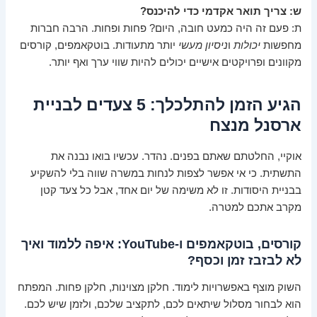
ש: צריך תואר אקדמי כדי להיכנס?
ת: פעם זה היה כמעט חובה, היום? פחות ופחות. הרבה חברות
מחפשות
יכולות
ו
ניסיון מעשי
יותר מתעודות. בוטקאמפים, קורסים
מקוונים ופרויקטים אישיים יכולים להיות שווי ערך ואף יותר.
הגיע הזמן להתלכלך: 5 צעדים לבניית
ארסנל מנצח
אוקיי, החלטתם שאתם בפנים. נהדר. עכשיו בואו נבנה את
התשתית. כי אי אפשר לצפות לנחות במשרה שווה בלי להשקיע
בבניית היסודות. זו לא משימה של יום אחד, אבל כל צעד קטן
מקרב אתכם למטרה.
קורסים, בוטקאמפים ו-YouTube: איפה ללמוד ואיך
לא לבזבז זמן וכסף?
השוק מוצף באפשרויות לימוד. חלקן מצוינות, חלקן פחות. המפתח
הוא לבחור מסלול שיתאים לכם, לתקציב שלכם, ולזמן שיש לכם.