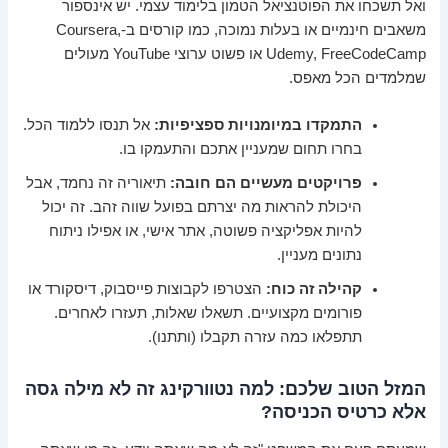
ואל תשכחו את הפוטנציאל הטמון בלימוד עצמי. יש אינספור
משאבים חינמיים או בעלות נמוכה, כמו קורסים ב-Coursera,
Udemy, FreeCodeCamp או פשוט ערוצי YouTube מעולים
שמלמדים הכל מאפס.
התמקדו במיומנויות ספציפיות:
אל תנסו ללמוד הכל.
בחרו תחום שמעניין אתכם והתעמקו בו.
פרויקטים מעשיים הם חובה:
תיאוריה זה נחמד, אבל
היכולת להראות מה יצרתם בפועל שווה זהב. זה יכול
להיות אפליקציה פשוטה, אתר אישי, או אפילו ניתוח
נתונים מעניין.
קהילה זה כוח:
הצטרפו לקבוצות פייסבוק, דיסקורד או
פורומים מקצועיים. תשאלו שאלות, תעזרו לאחרים.
תתפלאו כמה עזרה תקבלו (ותתנו).
המזל הטוב שלכם: למה נטוורקינג זה לא מילה גסה
אלא כרטיס הכניסה?