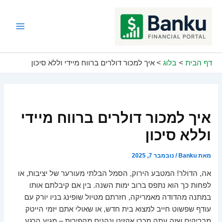
ילוג
תוכן
Main
Menu
דף הבית
בלוג
איך למכור דולרים ברווח מיידי וללא סיכון
איך למכור דולרים ברווח מיידי
וללא סיכון
מאת
Banku
/
נובמבר 7, 2025
אה, הדולר! המטבע הירוק, הסמל הבלתי מעורער של יציבות, או
לפחות כך הוא נתפס ברוב ימות השנה. בין אם קיבלתם אותו
במתנה מהדודה מאמריקה, חזרתם מטיול שופינג בניו יורק עם
עודף שפשוט חייב למצוא בית חדש, או שאולי אתם יזמי הייטק
מבריקים שזה עתה מכרו אקזיט ונהנים מהפירות – מגיע הרגע