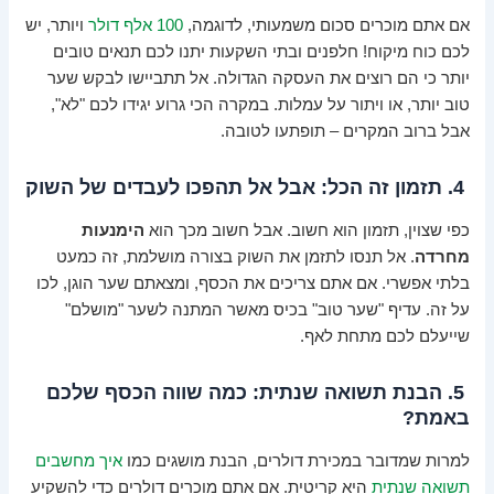
אם אתם מוכרים סכום משמעותי, לדוגמה,
100 אלף דולר
ויותר, יש
לכם כוח מיקוח! חלפנים ובתי השקעות יתנו לכם תנאים טובים
יותר כי הם רוצים את העסקה הגדולה. אל תתביישו לבקש שער
טוב יותר, או ויתור על עמלות. במקרה הכי גרוע יגידו לכם "לא",
אבל ברוב המקרים – תופתעו לטובה.
4. תזמון זה הכל: אבל אל תהפכו לעבדים של השוק
כפי שצוין, תזמון הוא חשוב. אבל חשוב מכך הוא
הימנעות
מחרדה
. אל תנסו לתזמן את השוק בצורה מושלמת, זה כמעט
בלתי אפשרי. אם אתם צריכים את הכסף, ומצאתם שער הוגן, לכו
על זה. עדיף "שער טוב" בכיס מאשר המתנה לשער "מושלם"
שייעלם לכם מתחת לאף.
5. הבנת תשואה שנתית: כמה שווה הכסף שלכם
באמת?
למרות שמדובר במכירת דולרים, הבנת מושגים כמו
איך מחשבים
תשואה שנתית
היא קריטית. אם אתם מוכרים דולרים כדי להשקיע