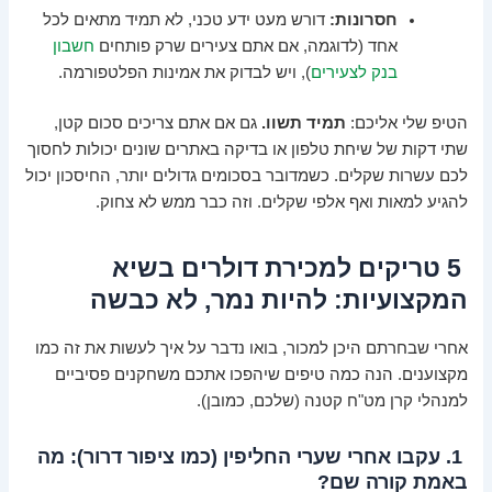
חסרונות:
דורש מעט ידע טכני, לא תמיד מתאים לכל
אחד (לדוגמה, אם אתם צעירים שרק פותחים
חשבון
בנק לצעירים
), ויש לבדוק את אמינות הפלטפורמה.
הטיפ שלי אליכם:
תמיד תשוו.
גם אם אתם צריכים סכום קטן,
שתי דקות של שיחת טלפון או בדיקה באתרים שונים יכולות לחסוך
לכם עשרות שקלים. כשמדובר בסכומים גדולים יותר, החיסכון יכול
להגיע למאות ואף אלפי שקלים. וזה כבר ממש לא צחוק.
5 טריקים למכירת דולרים בשיא
המקצועיות: להיות נמר, לא כבשה
אחרי שבחרתם היכן למכור, בואו נדבר על איך לעשות את זה כמו
מקצוענים. הנה כמה טיפים שיהפכו אתכם משחקנים פסיביים
למנהלי קרן מט"ח קטנה (שלכם, כמובן).
1. עקבו אחרי שערי החליפין (כמו ציפור דרור): מה
באמת קורה שם?