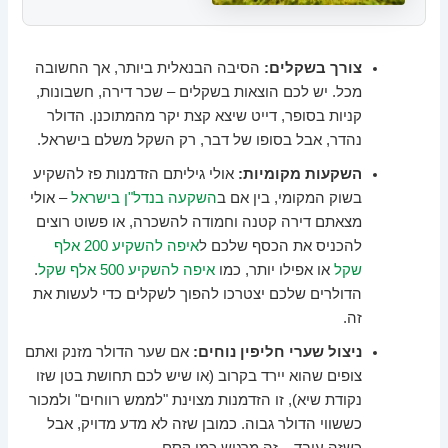
צורך בשקלים:
הסיבה הבנאלית ביותר, אך החשובה
מכל. יש לכם הוצאות בשקלים – שכר דירה, חשבונות,
קניות בסופר, דייט שיצא קצת יקר מהמתוכנן. הדולר
נהדר, אבל בסופו של דבר, רק השקל משלם בישראל.
השקעות מקומיות:
אולי גיליתם הזדמנות פז להשקיע
בשוק המקומי, בין אם ב
השקעה בנדל"ן בישראל
– אולי
מצאתם דירה קטנה וחמודה להשכרה, או פשוט רוצים
להכניס את הכסף שלכם ל
איפה להשקיע 200 אלף
שקל
או אפילו יותר, כמו
איפה להשקיע 500 אלף שקל
.
הדולרים שלכם יצטרכו להפוך לשקלים כדי לעשות את
זה.
ניצול שערי חליפין נוחים:
אם שער הדולר מזנק ואתם
צופים שהוא יירד בקרוב (או שיש לכם תחושת בטן שזו
נקודת שיא), זו הזדמנות מצוינת "לממש רווחים" ולמכור
כששווי הדולר גבוה. כמובן שזה לא מדע מדויק, אבל