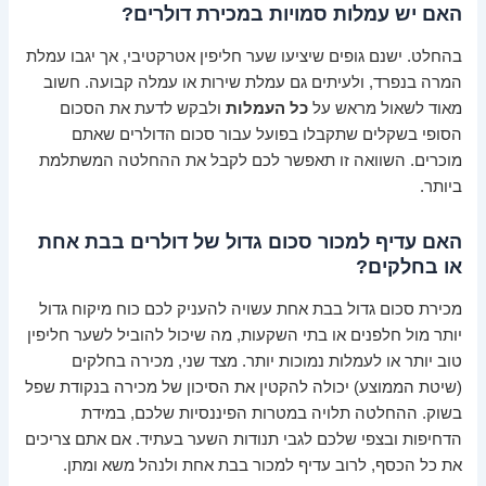
האם יש עמלות סמויות במכירת דולרים?
בהחלט. ישנם גופים שיציעו שער חליפין אטרקטיבי, אך יגבו עמלת
המרה בנפרד, ולעיתים גם עמלת שירות או עמלה קבועה. חשוב
מאוד לשאול מראש על
כל העמלות
ולבקש לדעת את הסכום
הסופי בשקלים שתקבלו בפועל עבור סכום הדולרים שאתם
מוכרים. השוואה זו תאפשר לכם לקבל את ההחלטה המשתלמת
ביותר.
האם עדיף למכור סכום גדול של דולרים בבת אחת
או בחלקים?
מכירת סכום גדול בבת אחת עשויה להעניק לכם כוח מיקוח גדול
יותר מול חלפנים או בתי השקעות, מה שיכול להוביל לשער חליפין
טוב יותר או לעמלות נמוכות יותר. מצד שני, מכירה בחלקים
(שיטת הממוצע) יכולה להקטין את הסיכון של מכירה בנקודת שפל
בשוק. ההחלטה תלויה במטרות הפיננסיות שלכם, במידת
הדחיפות ובצפי שלכם לגבי תנודות השער בעתיד. אם אתם צריכים
את כל הכסף, לרוב עדיף למכור בבת אחת ולנהל משא ומתן.