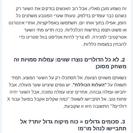
זה נשמע מובן מאליו, אבל רוב האנשים בודקים את השער רק
כשהם כבר עומדים בדלפק. טעות! שערי המטבע משתנים כל
הזמן, אפילו בתוך אותו יום. תשתמשו באפליקציות, אתרי אינטרנט
או פשוט תצפו בחדשות הכלכליות. ככה תדעו מתי השער
אטרקטיבי למכירה. לא צריך להיות אנליסט בוול סטריט כדי
להבחין במגמות כלליות.
2. לא כל הדולרים נוצרו שווים: עמלות סמויות זה
משחק מסוכן
כשאתם משווים הצעות, אל תסתכלו רק על השער המוצע. תמיד
תשאלו על
"העלות הכוללת"
. יש גופים שיציעו שער מעולה, אבל
יחביאו עמלה גבוהה. אחרים יציגו עמלה נמוכה, אבל השער יהיה
פחות טוב. אל תתביישו לשאול: "כמה שקלים אקבל בפועל עבור X
דולרים?" התשובה היא זו שקובעת.
3. סכומים גדולים = כוח מיקוח גדול יותר? אל
תתביישו לנהל מו"מ!