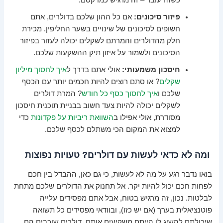
כשזה עובד – זה מרגיש כמו קסם.
פיזור סיכונים:
אם כל ההון שלכם בדולרים, אתם
חשופים לסיכונים של שינויים בשער החליפין. מכירת
חלק מהדולרים והמרתם לשקלים יכולה לעזור בפיזור
הסיכונים ולשמור על איזון תיק ההשקעות שלכם.
חיסכון משמעותי:
אולי אתם בדרך ל
איך לחסוך מיליון
שקלים
? או סתם רוצים להיות חכמים יותר עם הכסף
שלכם ו
איך לחסוך כסף כל חודש
? המרת דולרים
לשקלים יכולה להיות צעד חשוב בבניית תוכנית חיסכון
מסודרת, אולי אפילו ב
השוואת ריביות על פקדונות
כדי
למצוא את המקום הכי משתלם לכסף שלכם.
ומה לא כדאי לעשות עם דולרים? טעויות נפוצות
בואו נדבר רגע על מה לא לעשות, כי גם כאן, ההבדל בין חכם
לפחות חכם יכול להיות יקר. אל תחנוק את הדולרים שלכם מתחת
לבלטות. נכון, זה מרגיש בטוח, אבל אתם מפסידים עלייה
פוטנציאלית בערך (אם יש כזו), ובוודאי מפסידים כל תשואה
שיכולתם להשיג לו הייתם משקיעים אותם. דולרים שוכבים הם