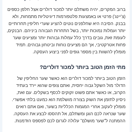
ברוב המקרים, יהיה משתלם יותר למכור דולרים אצל חלפן כספים
(צ'יינג') פרטי או באמצעות פלטפורמות דיגיטליות מתמחות, ולא
בבנק. הסיבה היא שחלפנים נוטים להציע שערי חליפין תחרותיים
יותר ועמלות נמוכות יותר, בשל התחרות הגבוהה ביניהם. הבנקים,
לעומת זאת, גובים בדרך כלל עמלות גבוהות יותר ומציעים שער
פחות אטרקטיבי, אך הם מציעים נוחות וביטחון גבוהים. תמיד
מומלץ להשוות בין מספר גופים לפני ביצוע העסקה.
מתי הזמן הטוב ביותר למכור דולרים?
הזמן הטוב ביותר למכור דולרים הוא כאשר שער החליפין של
הדולר מול השקל גבוה יחסית, ואתם צופים שהוא יירד בעתיד
הקרוב, או כאשר אתם פשוט זקוקים לכסף בשקלים. עם זאת,
ניסיון לתזמן את השוק בצורה מושלמת הוא כמעט בלתי אפשרי.
מומלץ לעקוב אחרי המגמות הכלליות בשער, ואם אתם רואים
שער שנראה לכם הוגן ומשתלם, אל תהססו לבצע את העסקה.
ההמתנה ל"שער מושלם" עלולה לגרום לכם לפספס הזדמנות.