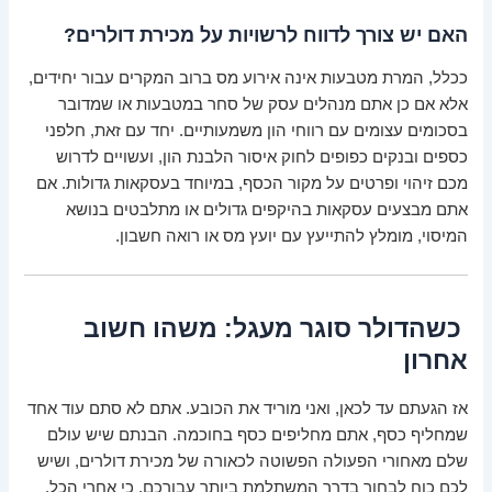
האם יש צורך לדווח לרשויות על מכירת דולרים?
ככלל, המרת מטבעות אינה אירוע מס ברוב המקרים עבור יחידים,
אלא אם כן אתם מנהלים עסק של סחר במטבעות או שמדובר
בסכומים עצומים עם רווחי הון משמעותיים. יחד עם זאת, חלפני
כספים ובנקים כפופים לחוק איסור הלבנת הון, ועשויים לדרוש
מכם זיהוי ופרטים על מקור הכסף, במיוחד בעסקאות גדולות. אם
אתם מבצעים עסקאות בהיקפים גדולים או מתלבטים בנושא
המיסוי, מומלץ להתייעץ עם יועץ מס או רואה חשבון.
כשהדולר סוגר מעגל: משהו חשוב
אחרון
אז הגעתם עד לכאן, ואני מוריד את הכובע. אתם לא סתם עוד אחד
שמחליף כסף, אתם מחליפים כסף בחוכמה. הבנתם שיש עולם
שלם מאחורי הפעולה הפשוטה לכאורה של מכירת דולרים, ושיש
לכם כוח לבחור בדרך המשתלמת ביותר עבורכם. כי אחרי הכל,