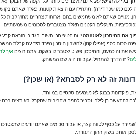
וך בלי להרגיש:
לא, אתם לא צריכים לוותר על הקפה של הבוקר (אלא
 לכם כמו שכר דירה). תתחילו עם הוצאות קטנות, כאלה שאתם בקושי
ן. מנויים שאתם לא משתמשים בהם, ארוחות צהריים מחוץ לבית כל יום
פולסיביות. השקלים הקטנים האלה מצטברים לסכומים משמעותיים.
וך את החיסכון לאוטומטי:
זה הטיפ הכי חשוב. הגדירו הוראת קבע 
ה סכום כסף (אפילו קטן) לחשבון חיסכון נפרד מיד עם קבלת המשכ
שו את זה כמעט, והחיסכון פשוט יצטבר לו בשקט. אתם רוצים
איך לחס
ים
? זו הדרך להתחיל. עקביות היא שם המשחק.
ונות זה לא רק לסבתא? (או שכן?)
ת, פיקדונות בבנק לא נשמעים סקסיים במיוחד.
לכם להתעשר בן לילה, וסביר להניח שהריבית שתקבלו לא תצית בכם 
לשמירה על כסף לטווח קצר, או עבור סכומים שאתם יודעים שתצטרכו ב
לסכן אותם בשוק ההון התנודתי.