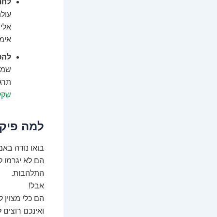
לחת
עולה
אליה
אימ
להפ
שמפנ
תרגי
שקל
למה פיקד
בואו נודה באמ
הם לא יגרמו 
התלהבות.
אבל!
הם כלי מצוין 
ואינכם רוצים 