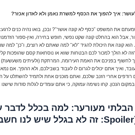
עושר: איך להפוך את הכסף למשרת נאמן ולא לאדון אכזר?
תם את המשפט "כסף לא קונה אושר"? ובכן, בואו נהיה כנים לרגע: א
ר, אבל הוא בהחלט קונה שקט נפשי, חופש בחירה, ואין-ספור הזדמנויו
 הוא קונה את היכולת להגיד "לא" למה שאתם לא רוצים, ו"כן" למה ש
זה לא הולך למכור לכם הבטחות שווא או נוסחאות קסם שהופכות קלי
לך לחשוף בפניכם את האמת העירומה, המרתקת (ולעיתים משעשעת) ע
ד, ואיך אתם יכולים לגרום לו לעבוד בשבילכם, ולא ההפך. אם נמא
רודפים אחרי הזנב שלכם, ואתם מוכנים אחת ולתמיד להשתלט על הג
קום הנכון. קחו נשימה עמוקה, כי אתם עומדים לגלות סודות שישנו 
הבלתי מעורער: למה בכלל לדבר ע
כסף? (Spoiler: זה לא בגלל שיש לנו ח