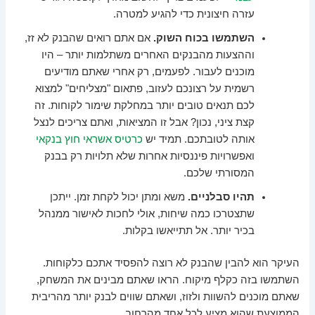
עזרה חיצונית כדי להגיע למטרה.
השתמשו בכוח השוק.
אם אתם רואים שהבנק לא זז,
וההצעות מהבנקים האחרים משתלמות יותר – היו
מוכנים לעבור. לפעמים, רק אחרי שאתם מודיעים
רשמית על רצונכם לעזוב, פתאום "מצליחים" למצוא
לכם תנאים טובים יותר במחלקת שימור לקוחות. זה
קצת ציני, נכון? אבל זו המציאות, ואתם צריכים לנצל
אותה לטובתכם. תמיד יש
כרטיס אשראי חוץ בנקאי
ואפשרויות פיננסיות אחרות שלא תלויות רק בבנק
המסורתי שלכם.
תהיו סבלניים.
משא ומתן יכול לקחת זמן. ייתכן
שתצטרכו כמה שיחות, אולי לחכות לאישור ממנהל
בכיר יותר. אל תתייאשו בקלות.
העיקר הוא להבין שהבנק לא רוצה להפסיד אתכם כלקוחות.
השתמשו בזה כקלף מיקוח. הראו שאתם מבינים את המשחק,
שאתם מוכנים להשוות ולזוז, ושאתם שווים לבנק יותר מהריבית
הממוצעת שהוא מציע לכל אחד מהרחוב.