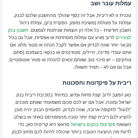
עמלות עובר ושב
טכנית זו לא ריבית, אבל זה כסף שהולך מהחשבון שלכם לבנק.
עמלות על פעולות (משיכת מזומן, הפקדת צ'ק), עמלת ניהול
חשבון חודשית – כל אלה הן הוצאות שניתנות לצמצום.
חשבון בנק
לצעירים
לרוב מגיע עם עמלות מופחתות או אפסיות, אבל גם בגיל
מבוגר יותר שווה לבדוק אם אפשר לקבל הנחה או פטור מלא. אם
אתם עובדי מדינה, חיילים, סטודנטים או בנקאי בעצמכם (סתם,
צוחקים) – יש סיכוי טוב שאתם זכאים להנחה או פטור אוטומטיים,
אבל גם אם לא – תמיד תשאלו.
ריבית על פיקדונות וחסכונות
כאן המצב לרוב קצת פחות גמיש, במיוחד בסביבת ריבית בנק
ישראל נמוכה. אבל אם יש לכם סכום משמעותי שאתם מוכנים
"לנעול" לתקופה ארוכה, שווה לבדוק. לפעמים הבנק יהיה מוכן
להציע לכם ריבית קצת יותר טובה מהמפורסם באתר או בשלט.
השוואת
פקדונות בנקים בישראל
מראש היא קריטית כאן, כדי
לדעת מה ההצעה הטובה ביותר שיכולה להיות לכם מחוץ לבנק