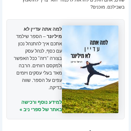
שווים, אתם הולכים להראות לו כמה *הוא* צריך להתאמץ
בשבילכם. מוכנים?
למה אתה עדיין לא
מיליונר
– הספר שילמד
אתכם איך להתנהל נכון
עם כסף, לנהל עסק
בצורה "רזה" ככל האפשר
ולמקסם רווחים. הרבה
מאד בעלי עסקים ויזמים
עפים על הספר. שווה
בדיקה.
למידע נוסף ורכישה
באתר של ספרי ניב »