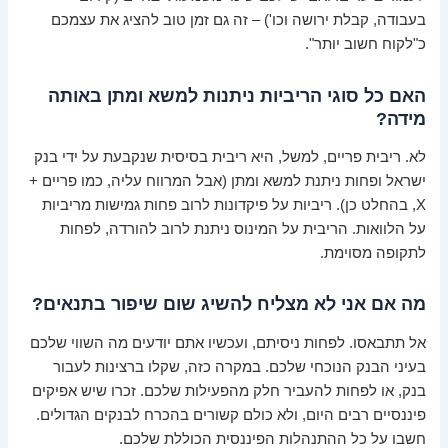
בעבודה, קבלת ירושה וכו') – זה גם זמן טוב להציג את עצמכם
כ"לקוח חשוב יותר".
האם כל סוגי הריביות ניתנות למשא ומתן באותה
מידה?
לא. ריבית פריים, למשל, היא ריבית בסיסית שנקבעת על ידי בנק
ישראל ופחות ניתנת למשא ומתן (אבל המרווח עליה, כמו פריים +
X, בהחלט כן). ריביות על פיקדונות לרוב פחות גמישות מריביות
על הלוואות. הריבית על המינוס ניתנת לרוב להורדה, לפחות
לתקופה מסוימת.
מה אם אני לא מצליח להשיג שום שיפור בתנאים?
אל תתבאסו. לפחות ניסיתם, ועכשיו אתם יודעים מה השווי שלכם
בעיני הבנק הנוכחי שלכם. במקרה כזה, שקלו ברצינות לעבור
בנק, או לפחות להעביר חלק מהפעילות שלכם. זכרו שיש אפיקים
פיננסיים רבים היום, ולא כולם קשורים בהכרח לבנקים הגדולים.
חשבו על כל ההתנהלות הפיננסית הכוללת שלכם.