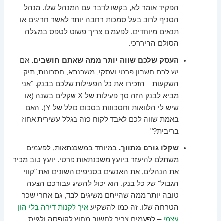
הפקיד אומר לא, בקשו לדבר עם המנהל שלו. מנהל
הסניף לרוב בעל סמכות רחבה יותר לאשר חריגים או
תנאים מיוחדים. לפעמים צריך פשוט לטפס במעלה
הסולם ההיררכי.
העסק שלכם שווה יותר ממה שאתם חושבים.
אם
יש לכם חשבון פרטי ועסקי, משכנתא, חסכונות, תיק
השקעות – הזכירו את כל הפעילות שלכם בבנק. "אני
מביא לבנק הזה סך פעילות של X שקלים בשנה (או
שיש לי הלוואות וחסכונות בסכום כולל של Y). האם
באמת שווה לכם לאבד לקוח כזה בגלל עשירית אחוז
בריבית?"
שקלו גורם מתווך.
במיוחד במשכנתאות, לפעמים
משתלם להיעזר ביועץ משכנתאות פרטי. יועץ טוב מכיר
את הנהלים, את האנשים בסניפים השונים ואת "קווי
הגבול" של כל בנק. הוא יכול להשיג עבורכם הצעה
טובה יותר ממה שהייתם משיגים לבד, גם אחרי שכר
הטרחה שלו. זה כמו להשקיע
איך לקנות דירה בלי הון
עצמי
– לפעמים צריך לחשוב מחוץ לקופסה ולגייס