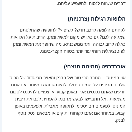
דברים ששווה לנסות ולהשפיע עליהם:
הלוואות רגילות (צרכניות)
לקחתם הלוואה לרכב חדש? לשיפוץ? לחופשה שהחלטתם
שמגיעה לכם? גם כאן יש מקום למשא ומתן. הריבית על הלוואות
כאלה לרוב גבוהה יותר ממשכנתא, מה שהופך את המשא ומתן
לפוטנציאלית רווחי עוד יותר בטווח הקצר-בינוני.
אוברדרפט (המינוס הנצחי)
אוי המינוס… החבר הכי טוב של הבנק והאויב הכי גדול של הכיס
שלכם. הריבית על המינוס יכולה להיות גבוהה במיוחד. אם אתם
יודעים שאתם נכנסים אליו באופן קבוע, או צפויים להיכנס לסכום
משמעותי, אל תתביישו לבקש מהבנק להפחית לכם את ריבית
המינוס. לפעמים הם יסכימו לתקופה מוגבלת, ולפעמים באופן
קבוע, במיוחד אם אתם לקוחות ותיקים או מביאים עסק נוסף
לבנק.