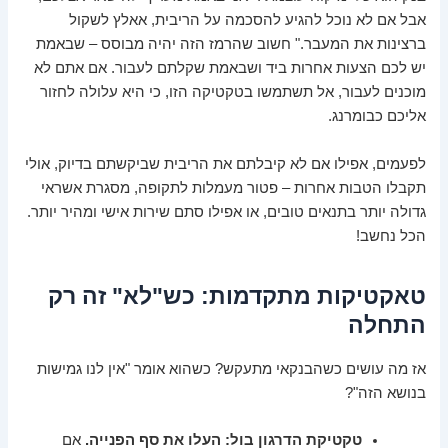
אבל אם לא נוכל להגיע להסכמה על הריבית, אאלץ לשקול
ברצינות את המעבר." חשוב שהרמז הזה יהיה מבוסס – שבאמת
יש לכם הצעות אחרות ביד ושבאמת שקלתם לעבור. אם אתם לא
מוכנים לעבור, אל תשתמשו בטקטיקה הזו, כי היא עלולה לחזור
אליכם כבומרנג.
לפעמים, אפילו אם לא קיבלתם את הריבית שביקשתם בדיוק, אולי
תקבלו הטבות אחרות – פטור מעמלות לתקופה, מסגרת אשראי
גדולה יותר בתנאים טובים, או אפילו סתם שירות אישי ומהיר יותר.
הכל נחשב!
טאקטיקות מתקדמות: כש"לא" זה רק
התחלה
אז מה עושים כשהבנקאי מתעקש? כשהוא אומר "אין לנו גמישות
בנושא הזה"?
טקטיקת הדרגון בול: העלו את סף הפנייה.
אם