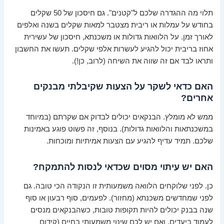
תלוי מה ההגדרה שלכם ל"קטנים". גם חיסכון של 50 שקלים
בחודש על עמלות או ריבית מצטבר למאות שקלים בשנה ואלפים
לאורך זמן. על הלוואות גדולות או משכנתא, חיסכון של עשירית
אחוז בריבית יכול להגיע לעשרות אלפי שקלים. תעשו את החשבון
ותראו לבד אם זה שווה את השיחה (לרוב, כן!).
האם כדאי לשקר על הצעות שקיבלתי מבנקים
אחרים?
ממש לא מומלץ. הבנקאים יכולים לבדוק אם שקרתם (במיוחד
במשכנתאות והלוואות גדולות). בנוסף, זה פשוט פוגע באמינות
שלכם. תמיד עדיף להגיע עם הצעות אמיתיות ומוכחות.
האם יש עיתוי מסוים שכדאי לנסות להתמקח?
כן. לפני שלוקחים הלוואה משמעותית זו הנקודה הכי טובה. גם
לפני שמחדשים משכנתא (מחזור). לפעמים, סוף רבעון או סוף
שנה בבנק יכולים להיות תקופות טובות, כשהבנקאים מנסים
לעמוד ביעדים. ואם יש לכם שינוי משמעותי בחיים (קידום