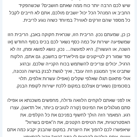
שיש לכם הרבה יותר כוח ממה שאתם חושבים? שכשהפקיד
החביב או המנהל הכל יכול יושבים מולכם, אתם לא חייבים לקבל
כל מספר שהם זורקים לאוויר? במיוחד כשזה נוגע לריבית.
כן כן, שמעתם נכון. הריבית הזו, שנראית חקוקה באבן, הריבית הזו
שמשפיעה ישירות על כמה כסף נשאר לכם בכיס בסוף החודש (או
השנה, או העשור!), היא למעשה… נכון,
נושא למשא ומתן
. זה לא
סוד שמור רק לטייקונים עם מיליארדים בחשבון. גם אתם, הלקוח
הרגיל, יכולים וצריכים להשתמש בכוח הקנייה שלכם. וברגע
שתבינו איך המנגנון הזה עובד, ואיך לגשת לבנק בגישה הנכונה,
אולי פתאום תגלו שאלפי שקלים (ואפילו עשרות אלפים, תלוי
בסכומים) נשארים אצלכם במקום ללכת ישירות לקופת הבנק.
אז לפני שאתם לוקחים הלוואה גדולה, מחפשים משכנתא או אפילו
סתם מגלגלים את המינוס (קורה לטובים ביותר, אל תדאגו), עצרו
רגע. המאמר הזה הולך לחשוף בפניכם את כל הקלפים. את
האסטרטגיות, את הטיפים הקטנים, את ה"אסים בשרוול"
שיאפשרו לכם להפוך את היוצרות. במקום שהבנק יקבע כמה אתם