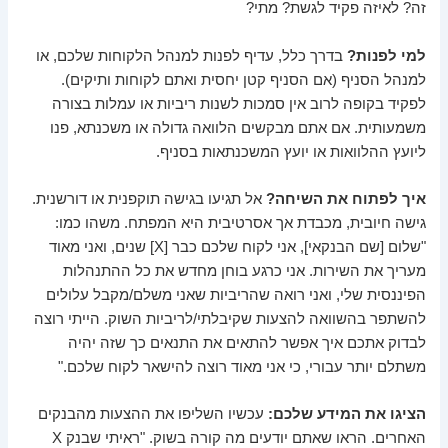
זה? לאיזה פקיד לגשת? מתי?
למי לפנות?
בדרך כלל, עדיף לפנות למנהל הלקוחות שלכם, או
למנהל הסניף (אם הסניף קטן יחסית ואתם לקוחות ותיקים).
לפקיד בקופה לרוב אין סמכות לשנות ריביות או עמלות בצורה
משמעותית. אם אתם מבקשים הלוואה גדולה או משכנתא, פנו
ליועץ ההלוואות או יועץ המשכנתאות בסניף.
איך לפתוח את השיחה?
אל תגיעו בגישה תוקפנית או דורשנית.
גישה חיובית, מכבדת אך אסרטיבית היא המפתח. משהו כמו:
"שלום [שם הבנקאי], אני לקוח שלכם כבר [X] שנים, ואני מאוד
מעריך את השירות. אני כרגע בוחן מחדש את כל ההתנהלות
הפיננסית שלי, ואני רואה שהריביות שאני משלם/מקבל עלולים
להשתפר בהשוואה להצעות שקיבלתי/לריביות השוק. הייתי רוצה
לבדוק אתכם איך אפשר להתאים את התנאים כך שזה יהיה
משתלם יותר עבורי, כי אני מאוד רוצה להישאר לקוח שלכם."
הציגו את המידע שלכם:
עכשיו השליפו את ההצעות מהבנקים
האחרים. הראו שאתם יודעים מה קורה בשוק. "ראיתי שבנק X