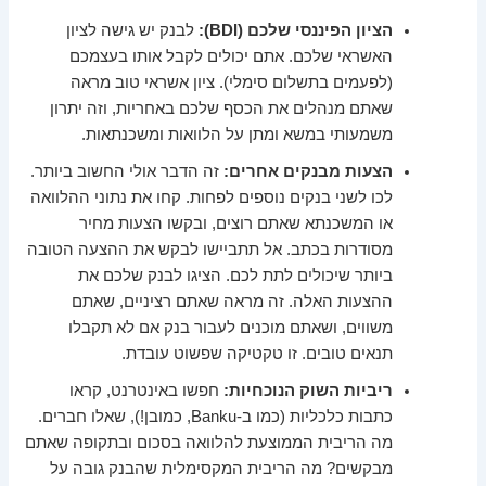
הציון הפיננסי שלכם (BDI):
לבנק יש גישה לציון
האשראי שלכם. אתם יכולים לקבל אותו בעצמכם
(לפעמים בתשלום סימלי). ציון אשראי טוב מראה
שאתם מנהלים את הכסף שלכם באחריות, וזה יתרון
משמעותי במשא ומתן על הלוואות ומשכנתאות.
הצעות מבנקים אחרים:
זה הדבר אולי החשוב ביותר.
לכו לשני בנקים נוספים לפחות. קחו את נתוני ההלוואה
או המשכנתא שאתם רוצים, ובקשו הצעות מחיר
מסודרות בכתב. אל תתביישו לבקש את ההצעה הטובה
ביותר שיכולים לתת לכם. הציגו לבנק שלכם את
ההצעות האלה. זה מראה שאתם רציניים, שאתם
משווים, ושאתם מוכנים לעבור בנק אם לא תקבלו
תנאים טובים. זו טקטיקה שפשוט עובדת.
ריביות השוק הנוכחיות:
חפשו באינטרנט, קראו
כתבות כלכליות (כמו ב-Banku, כמובן!), שאלו חברים.
מה הריבית הממוצעת להלוואה בסכום ובתקופה שאתם
מבקשים? מה הריבית המקסימלית שהבנק גובה על