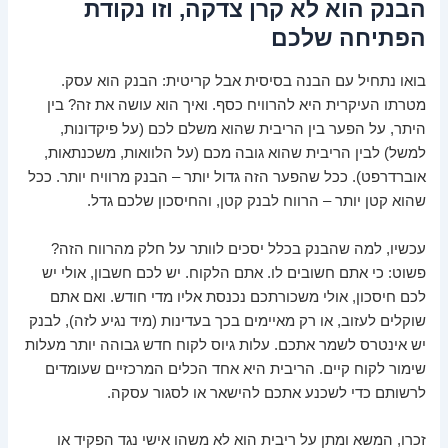
הבנק הוא לא קרן צדקה, וזו נקודת
הפתיחה שלכם
בואו נתחיל עם הבנה בסיסית אבל קריטית: הבנק הוא עסק.
מטרתו העיקרית היא להרוויח כסף. ואיך הוא עושה את זה? בין
היתר, על הפער בין הריבית שהוא משלם לכם (על פיקדונות,
למשל) לבין הריבית שהוא גובה מכם (על הלוואות, משכנתאות,
אוברדרפט). ככל שהפער הזה גדול יותר – הבנק מרוויח יותר. ככל
שהוא קטן יותר – הרווח לבנק קטן, והחיסכון שלכם גדל.
עכשיו, למה שהבנק בכלל יסכים לוותר על חלק מהרווח הזה?
פשוט: כי אתם חשובים לו. אתם הלקוח. יש לכם חשבון, אולי יש
לכם חיסכון, אולי משכורתכם נכנסת אליו מדי חודש. ואם אתם
שוקלים לעזוב, או רק מאיימים בכך בעדינות (מיד נגיע לזה), לבנק
יש אינטרס לשמר אתכם. עלות גיוס לקוח חדש גבוהה יותר מעלות
שימור לקוח קיים. הריבית היא אחד הכלים המרכזיים שעומדים
לרשותם כדי לשכנע אתכם להישאר או לסגור עסקה.
זכרו, המשא ומתן על ריבית הוא לא משהו אישי נגד הפקיד או