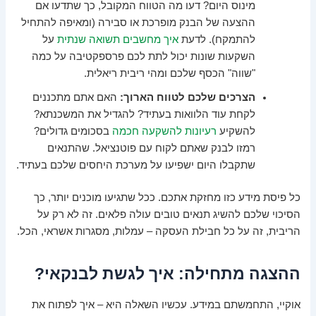
מינוס היום? דעו מה הטווח המקובל, כך שתדעו אם
ההצעה של הבנק מופרכת או סבירה (ומאיפה להתחיל
להתמקח). לדעת
איך מחשבים תשואה שנתית
על
השקעות שונות יכול לתת לכם פרספקטיבה על כמה
"שווה" הכסף שלכם ומהי ריבית ריאלית.
הצרכים שלכם לטווח הארוך:
האם אתם מתכננים
לקחת עוד הלוואות בעתיד? להגדיל את המשכנתא?
להשקיע
רעיונות להשקעה חכמה
בסכומים גדולים?
רמזו לבנק שאתם לקוח עם פוטנציאל. שהתנאים
שתקבלו היום ישפיעו על מערכת היחסים שלכם בעתיד.
כל פיסת מידע כזו מחזקת אתכם. ככל שתגיעו מוכנים יותר, כך
הסיכוי שלכם להשיג תנאים טובים עולה פלאים. זה לא רק על
הריבית, זה על כל חבילת העסקה – עמלות, מסגרות אשראי, הכל.
ההצגה מתחילה: איך לגשת לבנקאי?
אוקיי, התחמשתם במידע. עכשיו השאלה היא – איך לפתוח את