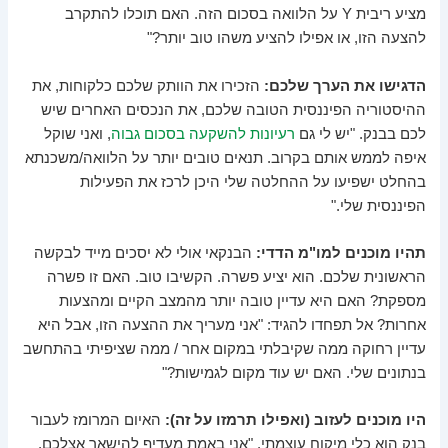
מציע ריבית Y על הלוואה בסכום הזה. האם תוכלו להתקרב
להצעה הזו, או אפילו להציע משהו טוב יותר?"
הדגישו את הערך שלכם:
הזכירו את הוותק שלכם כלקוחות, את
ההיסטוריה הפיננסית הטובה שלכם, את הנכסים האחרים שיש
לכם בבנק. "יש לי גם
רעיונות להשקעה בסכום גבוה
, ואני שוקל
איפה לממש אותם בקרוב. תנאים טובים יותר על הלוואה/משכנתא
בהחלט ישפיעו על ההחלטה שלי היכן לרכז את הפעילות
הפיננסית שלי."
תהיו מוכנים למו"מ הדדי:
הבנקאי אולי לא יסכים מייד לבקשה
הראשונית שלכם. הוא יציע פשרה. הקשיבו טוב. האם זו פשרה
מספקת? האם היא עדיין טובה יותר מהמצב הקיים ומהצעות
אחרות? אל תפחדו להגיד: "אני מעריך את ההצעה הזו, אבל היא
עדיין רחוקה ממה שקיבלתי במקום אחר / ממה שציפיתי בהתחשב
בנתונים שלי. האם יש עוד מקום לגמישות?"
היו מוכנים לעזוב (ואפילו תרמזו על זה):
האיום המרומז לעבור
בנק הוא כלי מיקוח עוצמתי. "אני באמת מעדיף להישאר אצלכם,