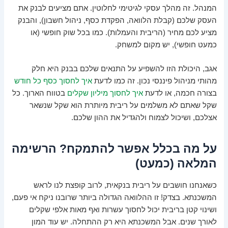
המנהל. זה מהלך עסקי לגיטימי לחלוטין. אתם מציעים לבנק את
העסק שלכם (קבלת הלוואה, הפקדת כסף, ניהול חשבון), והבנק
מציע לכם מחיר (הריבית והעמלות). כמו בכל שוק חופשי (או
כמעט חופשי), יש מקום למשחק.
אגב, היכולת הזו להשפיע על התנאים שלכם בבנק היא חלק
מהותי מניהול פיננסי נכון. זה כמו לדעת
איך לחסוך כסף כל חודש
בצורה חכמה, או לדעת
איך לחסוך מיליון שקלים
בטווח הארוך. כל
שקל שאתם לא משלמים על ריבית מיותרת הוא שקל שנשאר
אצלכם, ושיכול לצמוח ולהגדיל את ההון שלכם.
על מה בכלל אפשר להתמקח? הרשימה
המלאה (כמעט)
כשאנחנו חושבים על ריבית בנקאית, לרוב קופצת לנו לראש
המשכנתא. בצדק! זו ההלוואה הגדולה ביותר שרובנו ניקח אי פעם,
ושינוי קטן בריבית יכול לחסוך עשרות ואף מאות אלפי שקלים
לאורך שנים. אבל המשכנתא היא רק ההתחלה. יש עוד המון