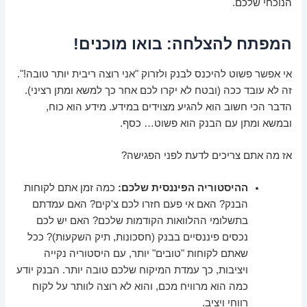
הנוכחי שלכם.
המפתח להצלחה: בואו מוכנים!
אי אפשר פשוט להיכנס לבנק ולזרוק "אני רוצה ריבית יותר טובה!".
זה לא עובד ככה (ובטח לא יקרו לכם אחר כך למשא ומתן רציני).
הדבר הכי חשוב הוא להגיע מצוידים במידע. מידע הוא כוח,
ובמשא ומתן עם הבנק הוא פשוט… כסף.
אז מה אתם צריכים לדעת לפני הפגישה?
ההיסטוריה הפיננסית שלכם:
כמה זמן אתם לקוחות
הבנק? האם אי פעם חזרו לכם צ'קים? האם עמדתם
בתשלומי ההלוואות הקודמות שלכם? האם יש לכם
נכסים פיננסיים בבנק (חסכונות, תיק השקעות)? ככל
שאתם לקוחות "טובים" יותר, עם היסטוריה נקייה
ויציבות, כך עמדת המיקוח שלכם טובה יותר. הבנק יודע
כמה הוא מרוויח מכם, והוא לא רוצה לוותר על לקוח
רווחי ויציב.