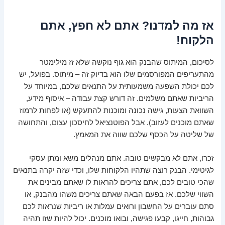
אז מה למדנו? אתם לא חפץ, אתם
הלקוח!
לסיכום, המיתוס שהבנק הוא גוף נוקשה שלא זז מילימטר
מהתעריפים המפורסמים שלו הוא בדיוק זה – מיתוס. בפועל, יש
לכם יכולת השפעה משמעותית על התנאים שלכם, במיוחד על
הריביות שאתם משלמים. זה דורש קצת עבודה – איסוף מידע,
השוואת הצעות, גישה נכונה ומוכנות להתעקש (או לפחות לרמוז
שאתם מוכנים לעזוב). אבל הפוטנציאל לחיסכון עצום, והתחושה
של שליטה על הכסף שלכם שווה את המאמץ.
זכרו, אתם לא מבקשים טובה. אתם מנהלים משא ומתן עסקי
לגיטימי. הבנק רוצה שתהיו הלקוחות שלו, וכדי שזה יקרה בתנאים
שהכי טובים לכם, אתם צריכים להראות לו שאתם מבינים את
השווי שלכם. אז בפעם הבאה שאתם צריכים משהו מהבנק, או
סתם עוברים על החשבון ורואים עמלות או ריביות שנראות לכם
גבוהות, חייגו, קבעו פגישה, ובואו מוכנים. יכול להיות שזו תהיה