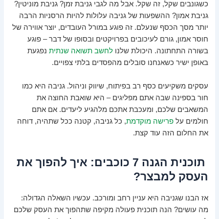
כשגונבים שקל, זה שקל. אבל מה לגבי גניבת זמן? גניבת מוניטין?
גניבת אמון? ההשפעות של גניבה עלולות להיות הרסניות הרבה
יותר מסך הכסף שנעלם. זה פוגע במורל העובדים, יוצר אווירה של
חוסר אמון, גורם לעיכובים בפרויקטים ובסופו של דבר – פוגע
בשורה התחתונה. היכולת שלנו
לחשב תשואה שנתית
נפגעת
באופן ישיר כשאנחנו סובלים מהפסדים בלתי צפויים.
עסקים משקיעים כסף רב בפיתוח, שיווק וניהול. גניבה היא כמו
חור בספינה שבה אתם מפליגים – היא שואבת החוצה את
המשאבים שלכם, ומעכבת אתכם מלהגיע ליעדים. אם אתם
חולמים על
פרישה מוקדמת
, כל גניבה, קטנה ככל שתהיה, דוחה
את החלום הזה עוד קצת.
תוכנית הגנה 7 כוכבים: איך להפוך את
העסק למבצר?
אז הבנו שגניבה היא עניין רחב ומורכב. עכשיו השאלה הגדולה:
מה עושים? הנה תוכנית פעולה מקיפה שתהפוך את העסק שלכם