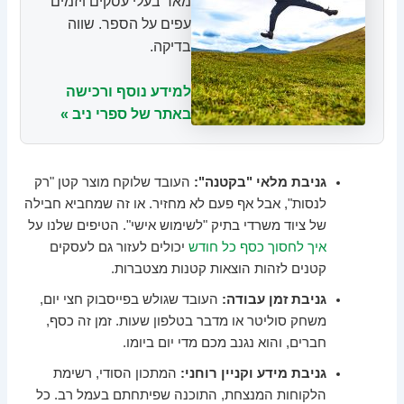
מאד בעלי עסקים ויזמים
עפים על הספר. שווה
בדיקה.
למידע נוסף ורכישה
באתר של ספרי ניב »
גניבת מלאי "בקטנה":
העובד שלוקח מוצר קטן "רק
לנסות", אבל אף פעם לא מחזיר. או זה שמחביא חבילה
של ציוד משרדי בתיק "לשימוש אישי". הטיפים שלנו על
איך לחסוך כסף כל חודש
יכולים לעזור גם לעסקים
קטנים לזהות הוצאות קטנות מצטברות.
גניבת זמן עבודה:
העובד שגולש בפייסבוק חצי יום,
משחק סוליטר או מדבר בטלפון שעות. זמן זה כסף,
חברים, והוא נגנב מכם מדי יום ביומו.
גניבת מידע וקניין רוחני:
המתכון הסודי, רשימת
הלקוחות המנצחת, התוכנה שפיתחתם בעמל רב. כל