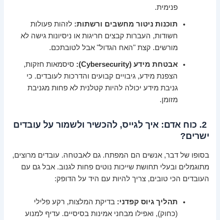
פנימית.
תוכנות ניטור מחשבים ורשתות:
לזהות פעולות
חשודות, העברות קבצים חריגות או ניסיונות גישה לא
מורשים. קצת "האח הגדול" אבל לטובתכם.
אבטחת מידע (Cybersecurity):
סיסמאות חזקות,
הצפנת מידע, גיבויים קבועים והדרכות לעובדים. כי
גניבת מידע יכולה להיות קטלנית לא פחות מגניבת
מזומן.
2. כוח אדם: איך לגייס, להכשיר ולשמור על עובדים
ישרים?
בסופו של דבר, אנשים הם המפתח. גם לאבטחה. עובדים מרוצים,
מתוגמלים ובעלי תחושת שייכות נוטים פחות לגנוב. אבל גם עם
העובדים הכי טובים, צריך להיות עם היד על הדופק:
תהליך גיוס קפדני:
בדיקת המלצות, רקע פלילי
(כחוק), ואפילו מבחני אמינות בסיסיים. עדיף למנוע