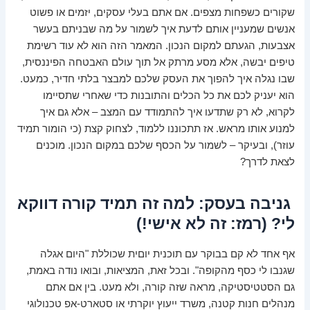
שקורים כשפחות מצפים. אם אתם בעלי עסקים, יזמים או פשוט
אנשים שמעניין אותם לדעת איך לשמור על מה שבניתם בעשר
אצבעות, הגעתם למקום הנכון. המאמר הזה הוא לא עוד רשימת
טיפים יבשה, אלא מסע מרתק אל תוך עולם האבטחה הפיננסית,
שבו נגלה איך להפוך את העסק שלכם למבצר בלתי חדיר, כמעט.
הוא יעניק לכם את כל הכלים והתובנות כדי שאחרי שתסיימו
לקרוא, לא רק שתדעו איך להתמודד עם המצב – אלא גם איך
למנוע אותו מראש. אז תתכוננו ללמוד, לצחוק קצת (כי הומור תמיד
עוזר), ובעיקר – לשמור על הכסף שלכם במקום הנכון. מוכנים
לצאת לדרך?
גניבה בעסק: למה זה תמיד קורה דווקא
לי? (רמז: זה לא אישי!)
אף אחד לא קם בבוקר עם תוכנית יוםית שכוללת "היום אגלה
שגנבו לי כסף מהקופה". ובכל זאת, המציאות, ובואו נודה באמת,
גם הסטטיסטיקה, מראה שזה קורה, ולא מעט. בין אם אתם
מנהלים חנות קטנה, משרד ייעוץ יוקרתי או סטארט-אפ טכנולוגי