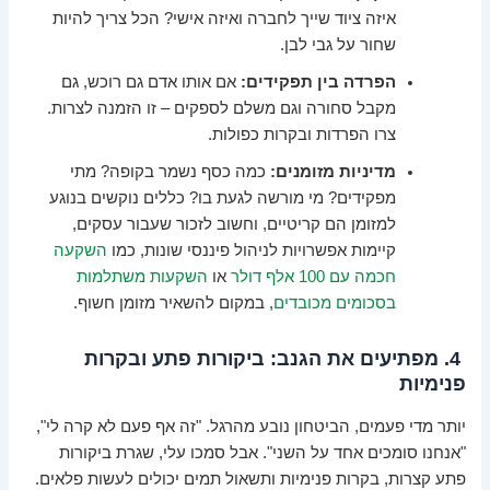
איזה ציוד שייך לחברה ואיזה אישי? הכל צריך להיות
שחור על גבי לבן.
הפרדה בין תפקידים:
אם אותו אדם גם רוכש, גם
מקבל סחורה וגם משלם לספקים – זו הזמנה לצרות.
צרו הפרדות ובקרות כפולות.
מדיניות מזומנים:
כמה כסף נשמר בקופה? מתי
מפקידים? מי מורשה לגעת בו? כללים נוקשים בנוגע
למזומן הם קריטיים, וחשוב לזכור שעבור עסקים,
קיימות אפשרויות לניהול פיננסי שונות, כמו
השקעה
חכמה עם 100 אלף דולר
או
השקעות משתלמות
בסכומים מכובדים
, במקום להשאיר מזומן חשוף.
4. מפתיעים את הגנב: ביקורות פתע ובקרות
פנימיות
יותר מדי פעמים, הביטחון נובע מהרגל. "זה אף פעם לא קרה לי",
"אנחנו סומכים אחד על השני". אבל סמכו עלי, שגרת ביקורות
פתע קצרות, בקרות פנימיות ותשאול תמים יכולים לעשות פלאים.