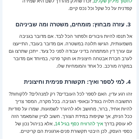
לחסוך מיליון שקלים
, זכרו שחלק מהדרך לשם היא שמירה
קפדנית על כל שקל וכל נכס קיים.
3. עזרה מבחוץ: מומחים, משטרה ומה שביניהם
אל תנסו להיות גיבורים ולפתור הכל לבד. אם מדובר בגניבה
משמעותית, הגישו תלונה במשטרה. אם מדובר בעובד, התייעצו
עם עורך דין המתמחה בדיני עבודה לפני כל צעד. ייתכן שתרצו גם
לערב חברת אבטחה חיצונית או חוקר פרטי, במיוחד אם מדובר
במקרה מורכב. כל אחד והמומחיות שלו.
4. למי לספר ואיך: תקשורת פנימית וחיצונית
זהו רגע עדין. האם לספר לכל העובדים? רק למנהלים? ללקוחות?
התשובה תלויה בגודל ובאופי הגניבה. בכל מקרה, המסר צריך
להיות אחיד, ברור, מחושב ולא להיגרר לשמועות. שמרו על סודיות
ככל הניתן, אך שקיפות במידת הצורך. חשוב לציין שהמאמר הזה
לא עוסק בדרך
איך להרוויח כסף בגיל 14
, אלא בניהול נכון של
כספי העסק, לכן היבטי תקשורת פנים-ארגונית הם קריטיים.