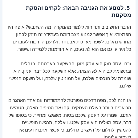
5. למנוע את הגניבה הבאה: לקחים והסקת
מסקנות
הדבר החשוב ביותר הוא ללמוד מהמקרה. מה השתבש? איפה היו
הפרצות? איך אפשר למנוע מצב דומה בעתיד? זה הזמן לבחון
מחדש נהלים, לשפר מערכות אבטחה, ולרענן הדרכות לעובדים.
כל אירוע, גם אם הוא לא נעים, הוא הזדמנות ללמידה ושיפור.
זכרו, עסק חזק הוא עסק מוגן. ההשקעה באבטחה, בנהלים
ובתשומת לב היא לא הוצאה, אלא השקעה לכל דבר ועניין. היא
שומרת על הנכסים שלכם, על המוניטין שלכם, ועל השקט הנפשי
שלכם.
אז הנה לכם, מפה דרכים מפורטת להתמודדות עם אחד האתגרים
הכואבים ביותר בעולם העסקים. קחו את הטיפים האלה, הטמיעו
אותם, ושמרו על העסק שלכם בטוח, משגשג ומחייך. כי בסופו של
דבר, עסק מצליח הוא עסק שקט. ויאללה, תרגישו חופשיים
להמשיך לחלום על הישגים גדולים, כי עכשיו אתם יודעים איך
לשמור עליהם!