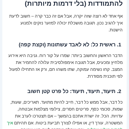
להתמודדות (בלי דרמות מיותרות)
אף אחד לא רוצה שזה יקרה, אבל אם זה כבר קרה – חשוב לדעת
איך להגיב נכון. תגובה מושכלת יכולה למזער נזקים ולמנוע
הישנות.
1. ראשית כל: לא לאבד עשתונות (וקצת קפה)
הדבר הראשון והחשוב ביותר: שמרו על קור רוח. גניבה היא אירוע
מלחיץ ומכעיס, אבל תגובה אימפולסיבית עלולה להחמיר את
המצב. קחו נשימה עמוקה, שתו משהו חם, ורק אז התחילו לפעול
לפי תוכנית מסודרת.
2. תיעוד, תיעוד, תיעוד: כל פרט קטן חשוב
כל דבר, אבל ממש כל דבר, חייב להיות מתועד. תאריכים, שעות,
שמות, סכומי כסף, פריטים חסרים, צילומי מצלמות אבטחה,
עדויות. הכל. זה ישרת אתכם בהמשך – אם תצטרכו לערב את
המשטרה, עורך דין, או אפילו לצורך תביעת ביטוח. אם תהיתם
איך