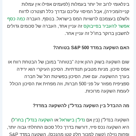
בינלאומי לרוב זול יותר בעמלות (לפעמים אפילו אין עמלות
קנייה/מכירה), אבל המיסוי עליכם ובדרך כלל תצטרכו לדווח
ולשלם בעצמכם לרשויות המס בישראל. בנוסף, העברה
כמה כסף
אפשר להעביר בפייבוקס
זה עניין אחד, העברה של סכומים גדולים
לחשבון ברוקר בחו"ל זה עניין אחר.
האם השקעה במדד S&P 500 בטוחה?
שום השקעה בשוק ההון אינה "בטוחה" במובן של הבטחת רווח או
אפס סיכון. מניות מטבען תנודתיות. הסיכון העיקרי הוא ירידה
בערך ההשקעה. עם זאת, הסיכון בפשיטת רגל של חברה
ספציפית מפוזר על פני 500 חברות, וזה מפחית את הסיכון הכולל
לעומת השקעה מרוכזת.
מה ההבדל בין השקעה בנדל"ן להשקעה במדד?
השקעה בנדל"ן (בין אם
נדל"ן בישראל
או
השקעה בנדל"ן בחו"ל
)
היא השקעה נכס פיזי, דורשת בדרך כלל סכום התחלתי גבוה יותר,
ופחות נזילה (קשה למכור חלק קטן מהנכס). השקעה במדד S&P