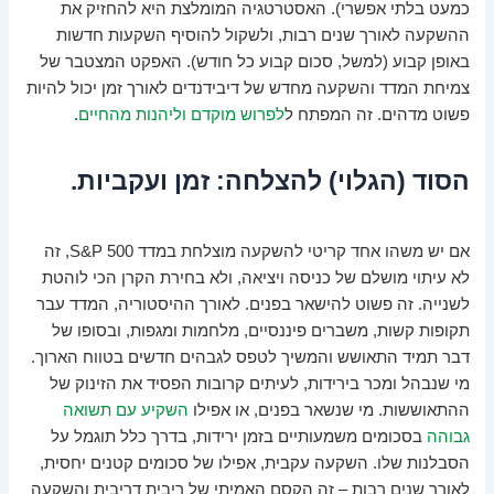
כמעט בלתי אפשרי). האסטרטגיה המומלצת היא להחזיק את
ההשקעה לאורך שנים רבות, ולשקול להוסיף השקעות חדשות
באופן קבוע (למשל, סכום קבוע כל חודש). האפקט המצטבר של
צמיחת המדד והשקעה מחדש של דיבידנדים לאורך זמן יכול להיות
פשוט מדהים. זה המפתח ל
לפרוש מוקדם וליהנות מהחיים
.
הסוד (הגלוי) להצלחה: זמן ועקביות.
אם יש משהו אחד קריטי להשקעה מוצלחת במדד S&P 500, זה
לא עיתוי מושלם של כניסה ויציאה, ולא בחירת הקרן הכי לוהטת
לשנייה. זה פשוט להישאר בפנים. לאורך ההיסטוריה, המדד עבר
תקופות קשות, משברים פיננסיים, מלחמות ומגפות, ובסופו של
דבר תמיד התאושש והמשיך לטפס לגבהים חדשים בטווח הארוך.
מי שנבהל ומכר בירידות, לעיתים קרובות הפסיד את הזינוק של
ההתאוששות. מי שנשאר בפנים, או אפילו
השקיע עם תשואה
גבוהה
בסכומים משמעותיים בזמן ירידות, בדרך כלל תוגמל על
הסבלנות שלו. השקעה עקבית, אפילו של סכומים קטנים יחסית,
לאורך שנים רבות – זה הקסם האמיתי של ריבית דריבית והשקעה