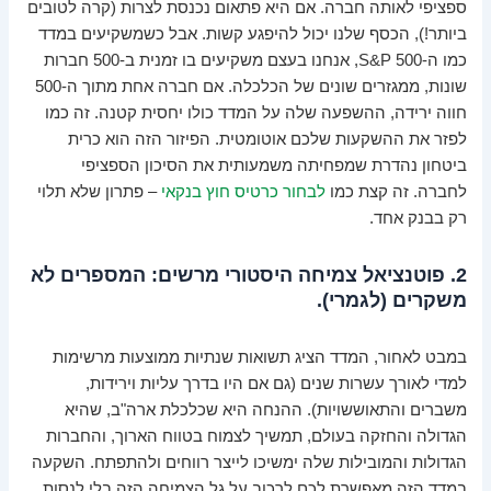
ספציפי לאותה חברה. אם היא פתאום נכנסת לצרות (קרה לטובים
ביותר!), הכסף שלנו יכול להיפגע קשות. אבל כשמשקיעים במדד
כמו ה-S&P 500, אנחנו בעצם משקיעים בו זמנית ב-500 חברות
שונות, ממגזרים שונים של הכלכלה. אם חברה אחת מתוך ה-500
חווה ירידה, ההשפעה שלה על המדד כולו יחסית קטנה. זה כמו
לפזר את ההשקעות שלכם אוטומטית. הפיזור הזה הוא כרית
ביטחון נהדרת שמפחיתה משמעותית את הסיכון הספציפי
לחברה. זה קצת כמו
לבחור כרטיס חוץ בנקאי
– פתרון שלא תלוי
רק בבנק אחד.
2. פוטנציאל צמיחה היסטורי מרשים: המספרים לא
משקרים (לגמרי).
במבט לאחור, המדד הציג תשואות שנתיות ממוצעות מרשימות
למדי לאורך עשרות שנים (גם אם היו בדרך עליות וירידות,
משברים והתאוששויות). ההנחה היא שכלכלת ארה"ב, שהיא
הגדולה והחזקה בעולם, תמשיך לצמוח בטווח הארוך, והחברות
הגדולות והמובילות שלה ימשיכו לייצר רווחים ולהתפתח. השקעה
במדד הזה מאפשרת לכם לרכוב על גל הצמיחה הזה בלי לנסות