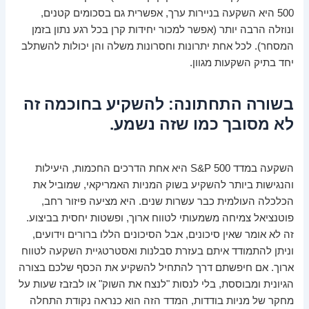
500 היא השקעה בניירות ערך, אפשרית גם בסכומים קטנים,
ונוזלה הרבה יותר (אפשר למכור יחידות קרן בכל רגע נתון בזמן
המסחר). לכל אחת יתרונות וחסרונות משלה והן יכולות להשתלב
יחד בתיק השקעות מגוון.
בשורה התחתונה: להשקיע בחוכמה זה
לא מסובך כמו שזה נשמע.
השקעה במדד S&P 500 היא אחת הדרכים החכמות, היעילות
והנגישות ביותר להשקיע בשוק המניות האמריקאי, שמוביל את
הכלכלה העולמית כבר עשרות שנים. היא מציעה פיזור רחב,
פוטנציאל צמיחה משמעותי לטווח ארוך, ופשטות יחסית בביצוע.
זה לא אומר שאין סיכונים, אבל הסיכונים הללו ברורים וידועים,
וניתן להתמודד איתם בעזרת סבלנות ואסטרטגיית השקעה לטווח
ארוך. אם חיפשתם דרך להתחיל להשקיע את הכסף שלכם בצורה
הגיונית ומבוססת, בלי לנסות "לנצח את השוק" או לבזבז שעות על
מחקר של מניות בודדות, המדד הזה הוא כנראה נקודת התחלה