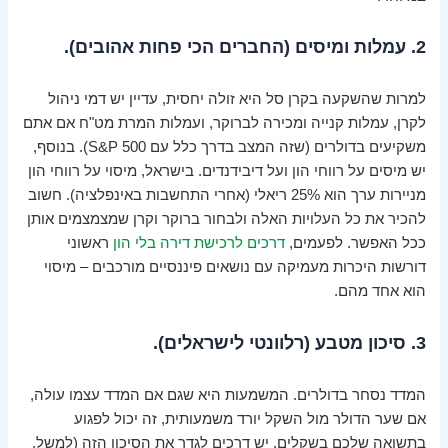
2. עמלות ומיסים (החברים הכי פחות אהובים).
למרות שהשקעה בקרן סל היא זולה יחסית, עדיין יש דמי ניהול
לקרן, עמלות קנייה ומכירה לברוקר, ועמלות המרת מט"ח אם אתם
משקיעים בדולרים (שזה המצב בדרך כלל עם S&P 500). בנוסף,
יש מיסים על רווחי הון ועל דיבידנדים. בישראל, מיסוי על רווחי הון
מניירות ערך הוא 25% ריאלי (אחרי התחשבות באינפלציה). חשוב
להכיר את כל העלויות האלה ולבחור ברוקר וקרן שמצמצמים אותן
ככל האפשר. לפעמים,
דרכים לרכישת דירה בלי הון
ראשוני
דורשות היכרות מעמיקה עם נושאים פיננסיים מורכבים – מיסוי
הוא אחד מהם.
3. סיכון מטבע (רלוונטי לישראלים).
המדד נסחר בדולרים. המשמעות היא שגם אם המדד עצמו עולה,
אם שער הדולר מול השקל יורד משמעותית, זה יכול לפגוע
בתשואה שלכם בשקלים. יש דרכים לגדר את הסיכון הזה (למשל,