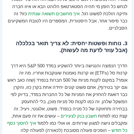
לנחש כל הזמן מי תהיה הסטארטאפ הלוהט הבא או איזו חברה
ותיקה הולכת לפשוט רגל.
איך מחשבים תשואה שנתית
כזו? זה
כבר סיפור אחר, אבל היסטורית, המספרים היו לטובת המשקיעים
הסבלניים.
3. נוחות ופשטות יחסית: לא צריך תואר בכלכלה
(אבל עוזר לדעת מה לעשות).
הדרך הנפוצה והנגישה ביותר להשקיע במדד S&P 500 היא דרך
קרנות סל (ETFs) או קרנות נאמנות שעוקבות אחריו. מה זה
אומר? במקום לקנות מניות של 500 חברות בנפרד (שזה כאב ראש
וגם יקר בטירוף), אתם פשוט קונים יחידה אחת בקרן כזו, והקרן
כבר דואגת להחזיק את המניות של כל החברות במדד, בדיוק לפי
המשקל שלהן. זה כמו לקנות סל מניות מוכן, בלי להתעסק
בבחירה ותחזוקה של כל מניה בנפרד. פשוט, אלגנטי, ויעיל. זה
קצת כמו לפתוח
חשבון בנק לצעירים
– עושים את זה פעם אחת,
ומקבלים גישה למגוון שירותים. או אולי כמו ללמוד
איך לחסוך כסף
כל חודש
– הופכים פעולה מסובכת (לכאורה) לפעולה קלה