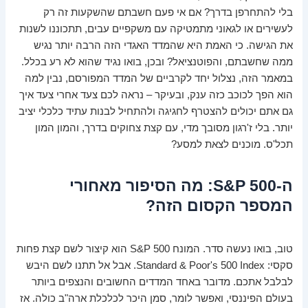
בלי להתחרפן בדרך? אם אי פעם חשבתם שהשקעות זה רק
לעשירים או לגאוני מתמטיקה עם משקפיים עבים, תתכוננו לשנות
את הגישה. כי האמת היא שהמדד האגדי הזה הרבה יותר נגיש
ממה שחשבתם, והפוטנציאל? ובכן, בואו נגיד שהוא לא רע בכלל.
במאמר הזה, נצלול יחד לקרביים של המדד המפורסם, נבין למה
הוא הפך לכוכב כזה ענק, ובעיקר – נראה לכם צעד אחרי צעד איך
גם אתם יכולים להצטרף לחגיגה ולהתחיל לבנות עתיד כלכלי יציב
יותר. בלי ז'רגון מסובך מדי, עם קצת צחוקים בדרך, והמון המון
תכל'ס. מוכנים לצאת למסע?
ה-S&P 500: מה הסיפור מאחורי
המספר הקסום הזה?
טוב, בואו נעשה סדר. המונח S&P 500 הוא קיצור לשם קצת פחות
סקסי: Standard & Poor's 500 Index. אבל אל תתנו לשם היבש
לבלבל אתכם. מדובר באחד המדדים החשובים והנצפים ביותר
בעולם הפיננסי, ואפשר לומר, סמן היכר לכלכלת ארה"ב כולה. אז