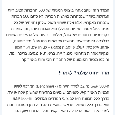
המדד הזה עוקב אחרי ביצועי המניות של 500 החברות הציבוריות
הגדולות ביותר שנסחרות בארצות הברית. לא סתם 500 חברות
שנבחרו באקראי, אלא אלה ששווי השוק שלהן (המחיר של כל
מניה כפול מספר המניות הכולל) הוא הגבוה ביותר, והן עומדות
בקריטריונים נוספים של גודל, נזילות וייצוגיות של המגזרים השונים
בכלכלה האמריקאית. תחשבו על שמות כמו אפל, מיקרוסופט,
אמזון, אלפבית (גוגל), פייסבוק (מטא) – כן, הן שם, ועוד המון
ענקיות אחרות מתחומי טכנולוגיה, בריאות, פיננסים, צריכה ועוד.
זה כמו מצעד הפזמונים של החברות הכי שוות באמריקה.
מדד ייחוס עולמי? לגמרי!
ה-S&P 500 נחשב למדד הייחוס (Benchmark) המרכזי לשוק
המניות האמריקאי. כשאתם שומעים בחדשות שהשוק עלה או ירד,
בדרך כלל הכוונה היא לביצועי המדדים הגדולים, וה-S&P 500
הוא בדרך כלל השחקן הראשי בחגיגה הזו. הוא נותן תמונה רחבה
למדי של בריאות הכלכלה האמריקאית והלך הרוח בשוק ההון.