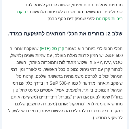
מבחינת עמלות, נוחות ומיסוי, ששווה לבדוק לעומק לפני
שמחליטים. ההשוואה הזו חשובה לא פחות מלהשוות
בדיקת
ריביות פקדונות
לפני שמפקידים כסף בבנק.
שלב 2: בוחרים את הכלי המתאים להשקעה במדד.
הכלי הפופולרי ביותר הוא כאמור
קרן סל (ETF)
שעוקבת אחרי ה-
S&P 500. יש המון קרנות כאלה בעולם, עם שמות שונים (למשל,
SPY, IVV, VOO הן שלוש מהגדולות והמוכרות ביותר). חשוב
לבחור קרן עם דמי ניהול נמוכים ככל האפשר, כי לאורך זמן, דמי
הניהול יכולים לכרסם משמעותית בתשואה שלכם. קרנות סל
שעוקבות אחרי מדד גדול כמו ה-S&P 500 הן בדרך כלל עם דמי
הניהול הנמוכים ביותר, ולפעמים אפילו אפסיים כמעט לחלוטין
בחו"ל! שימו לב גם אם הקרן "צוברת" דיבידנדים (משקיעה אותם
מחדש אוטומטית) או "מחלקת" אותם (מעבירה לחשבון שלכם –
במקרה כזה תצטרכו להחליט מה לעשות איתם, רמז: כדאי לשקול
להשקיע מחדש!).