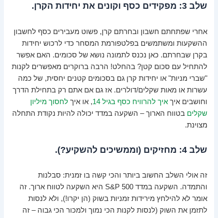
שלב 3: מפקידים כסף וקונים את יחידות הקרן.
אחרי שפתחתם חשבון ובחרתם קרן, פשוט מעבירים כסף לחשבון
ההשקעות ומשתמשים בפלטפורמת המסחר כדי לרכוש יחידות
בקרן שבחרתם. כאן נכנס לתמונה נושא של סכומים. האם אפשר
להתחיל עם סכום קטן? בהחלט! הרבה ברוקרים מאפשרים לקנות
"שברי מניות" או יחידות קרן גם בסכומים קטנים יחסית, של כמה
עשרות או מאות שקלים/דולרים. אז גם אם אתם רק בתחילת הדרך
וחושבים איך
איך להרוויח כסף בגיל 14
, או איך
לחסוך מיליון
שקלים
בטווח הארוך – השקעה במדד יכולה להיות נקודת התחלה
מצוינת.
שלב 4: מחזיקים (וממשיכים להשקיע?).
זה אולי השלב החשוב ביותר והכי קשה בו זמנית: סבלנות
והתמדה. השקעה במדד S&P 500 היא השקעה לטווח ארוך. זה
אומר לא להילחץ מירידות זמניות בשוק (הן יקרו!), ולא לנסות
לתזמן את השוק (לנסות לקנות הכי נמוך ולמכור הכי גבוה – זה