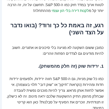
לטווח ארוך במדד חזק כמו ה-S&P 500. תחשבו על זה, זה הרבה
יותר קל מ
לקנות דירה בלי הון עצמי
מההתחלה!
רגע, זה באמת כל כך ורוד? (בואו נדבר
על הצד השני)
כמובן ששום השקעה לא מגיעה בלי סיכונים או אתגרים. חשוב
להיות מודעים גם לצדדים הפחות זוהרים:
1. ירידות שוק (זה חלק מהמשחק).
כמו כל שוק מניות, גם ה-S&P 500 חווה ירידות, ולפעמים ירידות
חדות ומהירות (נקראות "תיקון" או "שוק דובי" תלוי בעוצמה). אי
אפשר לחזות אותן מראש. צריך להיות מוכנים נפשית לעובדה
שבחלק מהזמן התיק ההשקעות שלכם יראה מינוס. זה לא כישלון,
זו תנודתיות. זוכרים את הסעיף על סבלנות? כאן הוא קריטי
במיוחד.