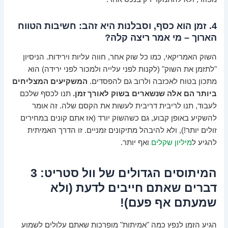
4. זמן הוא כסף, וסבלנות היא זהב: חשיבות הטווח
הארוך – מי אמר ריצה קלה?
השוק האמריקאי, כמו כל שוק אחר, חווה עליות וירידות. הניסיון
"לתזמן את השוק" (לקנות לפני עלייה ולמכור לפני ירידה) הוא
מתכון בטוח לאכזבה ולרוב גם להפסדים.
המשקיעים המצליחים
ביותר הם אלה שנשארים בשוק לאורך זמן.
תנו לכסף שלכם
לעבוד, תנו לריבית דריבית לעשות את הקסם שלה. זה אומר
להשקיע באופן קבוע, גם כשהשוק יורד (אז אתם קונים במחירים
זולים יותר!), ולא להיבהל מתיקונים זמניים. זו הדרך האמיתית
להגיע ל
מיליון שקלים
ואף יותר.
המיתוסים הגדולים של וול סטריט: 3
דברים שאתם חייבים לדעת (ולא
שמעתם אף פעם)!
הגיע הזמן לנפץ כמה "אמיתות" מופרכות שאתם עלולים לשמוע