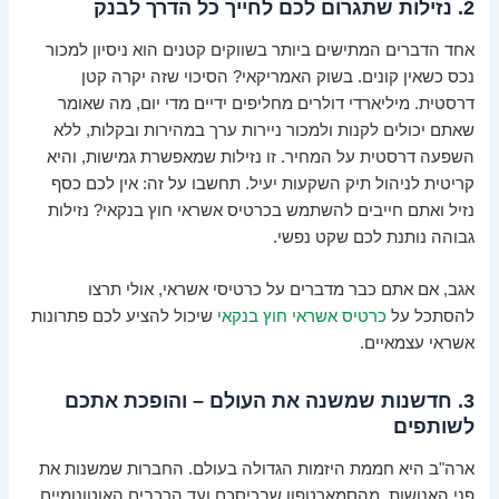
2. נזילות שתגרום לכם לחייך כל הדרך לבנק
אחד הדברים המתישים ביותר בשווקים קטנים הוא ניסיון למכור
נכס כשאין קונים. בשוק האמריקאי? הסיכוי שזה יקרה קטן
דרסטית. מיליארדי דולרים מחליפים ידיים מדי יום, מה שאומר
שאתם יכולים לקנות ולמכור ניירות ערך במהירות ובקלות, ללא
השפעה דרסטית על המחיר. זו נזילות שמאפשרת גמישות, והיא
קריטית לניהול תיק השקעות יעיל. תחשבו על זה: אין לכם כסף
נזיל ואתם חייבים להשתמש בכרטיס אשראי חוץ בנקאי? נזילות
גבוהה נותנת לכם שקט נפשי.
אגב, אם אתם כבר מדברים על כרטיסי אשראי, אולי תרצו
להסתכל על
כרטיס אשראי חוץ בנקאי
שיכול להציע לכם פתרונות
אשראי עצמאיים.
3. חדשנות שמשנה את העולם – והופכת אתכם
לשותפים
ארה"ב היא חממת היזמות הגדולה בעולם. החברות שמשנות את
פני האנושות, מהסמארטפון שבכיסכם ועד הרכבים האוטונומיים