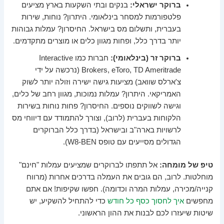
ברוקר ישראלי:
בנקים ובתי השקעות בארץ מציעים
פלטפורמות למסחר בינלאומי. היתרון? נוחות, שירות
בעברית, ותשלום מס בישראל. החיסרון? עמלות גבוהות
יותר בדרך כלל, ופחות מגוון כלים או מוצרים מתקדמים.
ברוקר זר (בינלאומי):
חברות כמו Interactive
Brokers, eToro, TD Ameritrade (נרכשה על ידי
צ'ארלס שוואב) מציעות גישה ישירה וזולה יותר לשוק
האמריקאי. היתרון? עמלות נמוכות, מגוון רחב של כלים,
וגישה לשווקים נוספים. החיסרון? פחות נוחות בשירות
הלקוחות בעברית (לרוב), וצורך להתמודד עם דיווחי מס
לרשויות בארה"ב ובישראל (בדרך כלל הברוקרים
הגדולים מסייעים עם טופס W8-BEN).
טיפ של מומחה:
אל תתפתו לברוקרים שמציעים עמלות "חינם"
מוחלטות. לרוב, הם גובים את העמלה בדרכים אחרות (מרווח
קנייה/מכירה, עמלות המרה וכדומה). חפשו שקיפות! אם אתם
מחפשים
איך לחסוך כסף כל חודש
כדי להתחיל להשקיע, יש
שיטות שיעזרו לכם לבנות את ההון הראשוני.