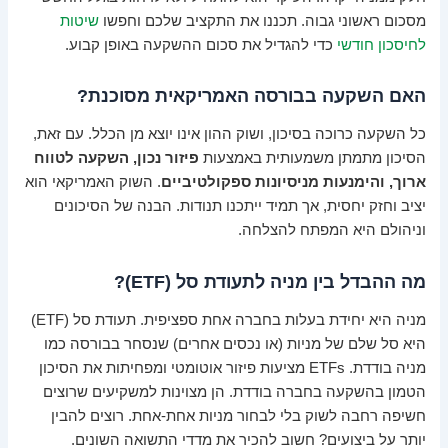
מסכום ראשוני גבוה. תכננו את התקציב שלכם וחפשו
שיטות
לחיסכון חודשי
כדי להגדיל את סכום ההשקעה באופן קבוע.
האם השקעה בבורסה האמריקאית מסוכנת?
כל השקעה כרוכה בסיכון, ושוק ההון אינו יוצא מן הכלל. עם זאת,
הסיכון מתמתן משמעותית באמצעות
פיזור נכון, השקעה לטווח
ארוך, והימנעות מניסיונות ספקולטיביים
. השוק האמריקאי הוא
יציב וחזק יחסית, אך תמיד ייתכנו תנודות. הבנה של הסיכונים
וניהולם היא המפתח להצלחה.
מה ההבדל בין מניה לתעודת סל (ETF)?
מניה היא יחידת בעלות בחברה אחת ספציפית. תעודת סל (ETF)
היא סל שלם של מניות (או נכסים אחרים) שנסחר בבורסה כמו
מניה בודדת. ETFs מציעות פיזור אוטומטי ומפחיתות את הסיכון
הטמון בהשקעה בחברה בודדת. הן מצוינות למשקיעים שרוצים
חשיפה רחבה לשוק בלי לבחור מניות אחת-אחת. רוצים להבין
יותר על ביצועים? חשוב להכיר את מדדי התשואה השונים.