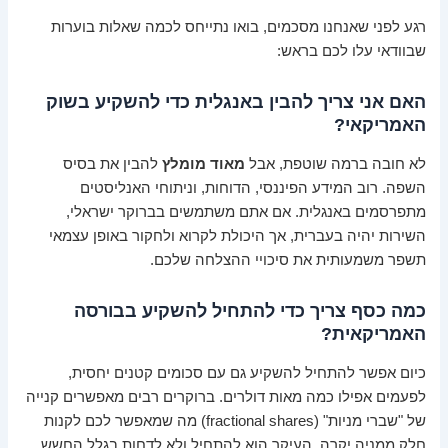
רגע לפני שאנחנו מסכמים, בואו נתייחס לכמה שאלות בוערות
שבוודאי עלו לכם בראש:
האם אני צריך להבין באנגלית כדי להשקיע בשוק
האמריקאי?
לא חובה ברמה שוטפת, אבל
מאוד מומלץ
להבין את בסיס
השפה. רוב המידע הפיננסי, הדוחות, וניתוחי האנליסטים
מתפרסמים באנגלית. אם אתם משתמשים בברוקר ישראלי,
השירות יהיה בעברית, אך היכולת לקרוא ולחקור באופן עצמאי
תשפר משמעותית את סיכויי ההצלחה שלכם.
כמה כסף צריך כדי להתחיל להשקיע בבורסה
האמריקאית?
כיום אפשר להתחיל להשקיע גם עם סכומים קטנים יחסית,
לפעמים אפילו כמה מאות דולרים. ברוקרים רבים מאפשרים קנייה
של "שברי מניות" (fractional shares) מה שמאפשר לכם לקנות
חלק ממניה יקרה. העיקר הוא להתחיל ולא לדחות בגלל החשש