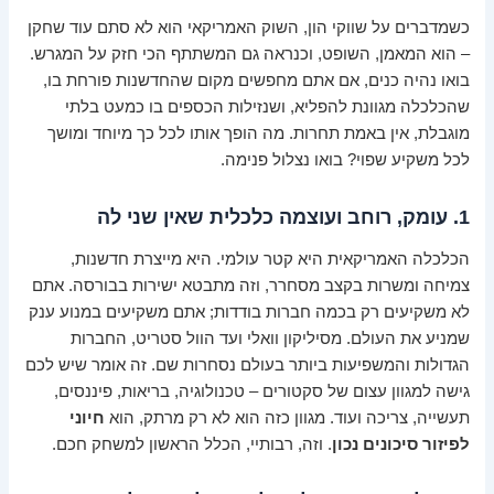
כשמדברים על שווקי הון, השוק האמריקאי הוא לא סתם עוד שחקן
– הוא המאמן, השופט, וכנראה גם המשתתף הכי חזק על המגרש.
בואו נהיה כנים, אם אתם מחפשים מקום שהחדשנות פורחת בו,
שהכלכלה מגוונת להפליא, ושנזילות הכספים בו כמעט בלתי
מוגבלת, אין באמת תחרות. מה הופך אותו לכל כך מיוחד ומושך
לכל משקיע שפוי? בואו נצלול פנימה.
1. עומק, רוחב ועוצמה כלכלית שאין שני לה
הכלכלה האמריקאית היא קטר עולמי. היא מייצרת חדשנות,
צמיחה ומשרות בקצב מסחרר, וזה מתבטא ישירות בבורסה. אתם
לא משקיעים רק בכמה חברות בודדות; אתם משקיעים במנוע ענק
שמניע את העולם. מסיליקון וואלי ועד הוול סטריט, החברות
הגדולות והמשפיעות ביותר בעולם נסחרות שם. זה אומר שיש לכם
גישה למגוון עצום של סקטורים – טכנולוגיה, בריאות, פיננסים,
תעשייה, צריכה ועוד. מגוון כזה הוא לא רק מרתק, הוא
חיוני
לפיזור סיכונים נכון
. וזה, רבותיי, הכלל הראשון למשחק חכם.