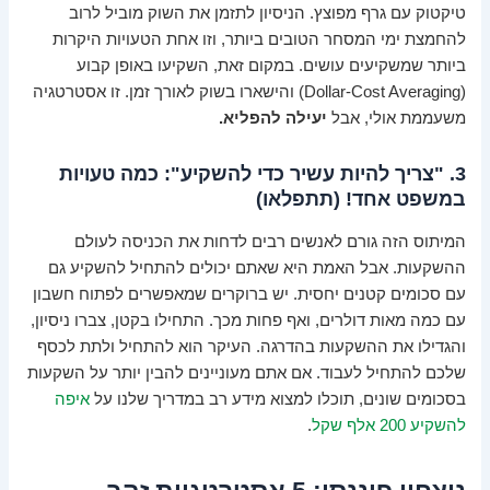
טיקטוק עם גרף מפוצץ. הניסיון לתזמן את השוק מוביל לרוב
להחמצת ימי המסחר הטובים ביותר, וזו אחת הטעויות היקרות
ביותר שמשקיעים עושים. במקום זאת, השקיעו באופן קבוע
(Dollar-Cost Averaging) והישארו בשוק לאורך זמן. זו אסטרטגיה
משעממת אולי, אבל
יעילה להפליא.
3. "צריך להיות עשיר כדי להשקיע": כמה טעויות
במשפט אחד! (תתפלאו)
המיתוס הזה גורם לאנשים רבים לדחות את הכניסה לעולם
ההשקעות. אבל האמת היא שאתם יכולים להתחיל להשקיע גם
עם סכומים קטנים יחסית. יש ברוקרים שמאפשרים לפתוח חשבון
עם כמה מאות דולרים, ואף פחות מכך. התחילו בקטן, צברו ניסיון,
והגדילו את ההשקעות בהדרגה. העיקר הוא להתחיל ולתת לכסף
שלכם להתחיל לעבוד. אם אתם מעוניינים להבין יותר על השקעות
בסכומים שונים, תוכלו למצוא מידע רב במדריך שלנו על
איפה
להשקיע 200 אלף שקל
.