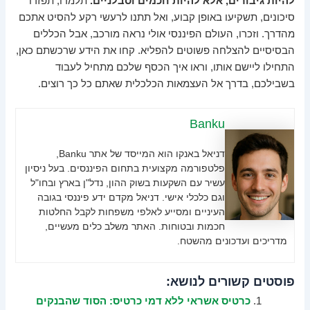
להיות גיבורים, אלא להיות חכמים וסבלניים.
תלמדו, תפזרו
סיכונים, תשקיעו באופן קבוע, ואל תתנו לרעשי רקע להסיט אתכם
מהדרך. וזכרו, העולם הפיננסי אולי נראה מורכב, אבל הכללים
הבסיסיים להצלחה פשוטים להפליא. קחו את הידע שרכשתם כאן,
התחילו ליישם אותו, וראו איך הכסף שלכם מתחיל לעבוד
בשבילכם, בדרך אל העצמאות הכלכלית שאתם כל כך רוצים.
Banku
דניאל באנקו הוא המייסד של אתר Banku,
פלטפורמה מקצועית בתחום הפיננסים. בעל ניסיון
עשיר עם השקעות בשוק ההון, נדל"ן בארץ ובחו"ל
וגם כלכלי אישי. דניאל מקדם ידע פיננסי בגובה
העיניים ומסייע לאלפי משפחות לקבל החלטות
חכמות ובטוחות. האתר משלב כלים מעשיים,
מדריכים ועדכונים מהשטח.
פוסטים קשורים לנושא:
כרטיס אשראי ללא דמי כרטיס: הסוד שהבנקים