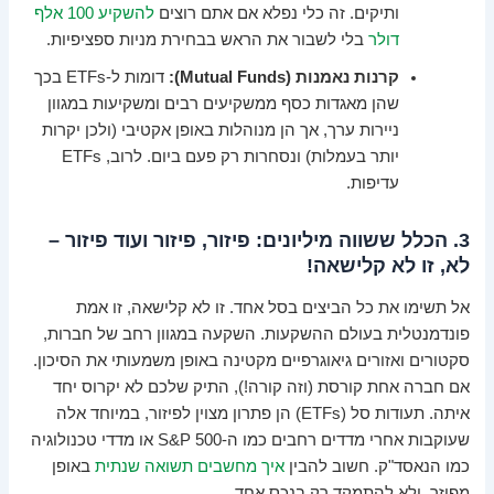
ותיקים. זה כלי נפלא אם אתם רוצים
להשקיע 100 אלף
דולר
בלי לשבור את הראש בבחירת מניות ספציפיות.
קרנות נאמנות (Mutual Funds):
דומות ל-ETFs בכך
שהן מאגדות כסף ממשקיעים רבים ומשקיעות במגוון
ניירות ערך, אך הן מנוהלות באופן אקטיבי (ולכן יקרות
יותר בעמלות) ונסחרות רק פעם ביום. לרוב, ETFs
עדיפות.
3. הכלל ששווה מיליונים: פיזור, פיזור ועוד פיזור –
לא, זו לא קלישאה!
אל תשימו את כל הביצים בסל אחד. זו לא קלישאה, זו אמת
פונדמנטלית בעולם ההשקעות. השקעה במגוון רחב של חברות,
סקטורים ואזורים גיאוגרפיים מקטינה באופן משמעותי את הסיכון.
אם חברה אחת קורסת (וזה קורה!), התיק שלכם לא יקרוס יחד
איתה. תעודות סל (ETFs) הן פתרון מצוין לפיזור, במיוחד אלה
שעוקבות אחרי מדדים רחבים כמו ה-S&P 500 או מדדי טכנולוגיה
כמו הנאסד"ק. חשוב להבין
איך מחשבים תשואה שנתית
באופן
מפוזר, ולא להתמקד רק בנכס אחד.