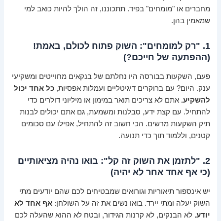
מחברים או "מומחים" בפיד. תתכוננו, זה הולך להיות כואב למי
שמאמין בהן.
1. "רק למומחים": השוק פתוח לכולם, באמת!
(ההפתעה של חייכם?)
פעם, השקעות בבורסה היו נחלתם של בנקאים מחוייטים ומשקיעי
ענק. היום? עם ברוקרים דיגיטליים ועמלות אפסיות,
כל אחד יכול
להשקיע.
אתם לא צריכים תואר במימון או מיליוני דולרים כדי
להתחיל. עם קצת ידע, סבלנות ומשמעת, גם אתם יכולים לבנות
תיק השקעות מרשים. הכי חשוב זה להתחיל, אפילו עם סכומים
קטנים, וללמוד תוך כדי תנועה.
2. "לתזמן את השוק זה קל": בואו נהיה מציאותיים
(כי אף אחד אחר לא יהיה)
יש אינספור תיאוריות וגורואים שמבטיחים לכם שהם יודעים מתי
השוק יעלה ומתי יירד. בואו נשים את זה על השולחן:
אף אחד לא
יודע.
לא הבנקים, לא קרנות הגידור, ובטח לא ההוא שהעלה לכם