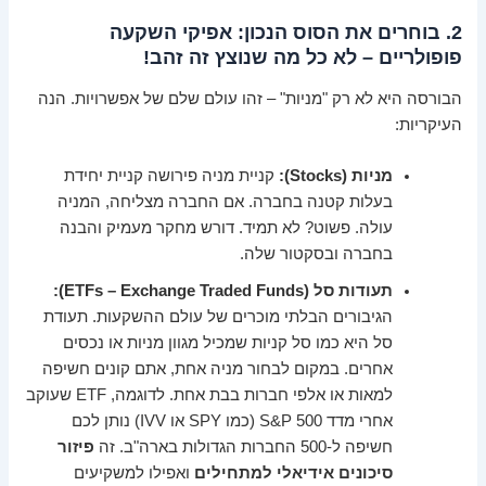
2. בוחרים את הסוס הנכון: אפיקי השקעה
פופולריים – לא כל מה שנוצץ זה זהב!
הבורסה היא לא רק "מניות" – זהו עולם שלם של אפשרויות. הנה
העיקריות:
מניות (Stocks):
קניית מניה פירושה קניית יחידת
בעלות קטנה בחברה. אם החברה מצליחה, המניה
עולה. פשוט? לא תמיד. דורש מחקר מעמיק והבנה
בחברה ובסקטור שלה.
תעודות סל (ETFs – Exchange Traded Funds):
הגיבורים הבלתי מוכרים של עולם ההשקעות. תעודת
סל היא כמו סל קניות שמכיל מגוון מניות או נכסים
אחרים. במקום לבחור מניה אחת, אתם קונים חשיפה
למאות או אלפי חברות בבת אחת. לדוגמה, ETF שעוקב
אחרי מדד S&P 500 (כמו SPY או IVV) נותן לכם
חשיפה ל-500 החברות הגדולות בארה"ב. זה
פיזור
סיכונים אידיאלי למתחילים
ואפילו למשקיעים