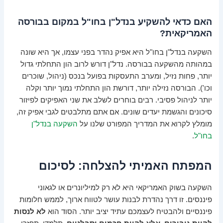
האם כדאי להשקיע בנדל"ן בחו"ל במקום בבורסה
האמריקאית?
השקעה בנדל"ן בחו"ל היא אפיק נהדר בפני עצמו, אך היא שונה
במהותה מהשקעה בבורסה. נדל"ן דורש לרוב הון התחלתי גדול
יותר, פחות נזיל, ומערב התעסקות בפועל בנכס (ניהול, שוכרים
וכו'). הבורסה נזילה יותר, דורשת הון התחלתי נמוך יותר וקלה
יותר לניהול פסיבי. רבים בוחרים לשלב את שני האפיקים לפיזור
סיכונים והגשמת יעדים שונים. אם אתם מתלבטים לגבי אפיק זה,
מומלץ לקרוא את המדריך המפורט שלנו על
השקעה בנדל"ן
בחו"ל
.
המפתח האמיתי להצלחה: לסיכום
השקעה בשוק האמריקאי היא לא רק למיליונרים או לגאוני
פיננסים. זו דרך נהדרת לבנות עושר לטווח ארוך, לממש חלומות
פיננסיים ולהבטיח לעצמכם עתיד יציב יותר. הסוד הוא
לא לנסות