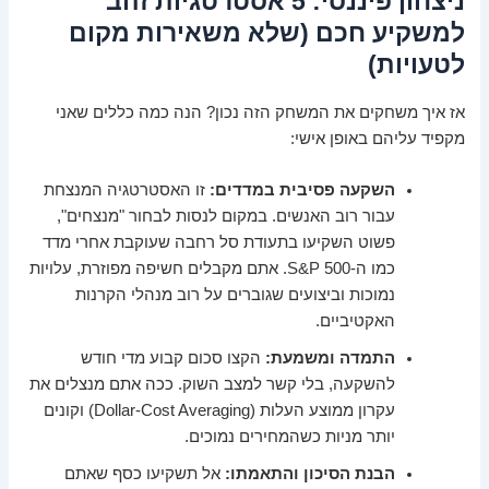
ניצחון פיננסי: 5 אסטרטגיות זהב
למשקיע חכם (שלא משאירות מקום
לטעויות)
אז איך משחקים את המשחק הזה נכון? הנה כמה כללים שאני
מקפיד עליהם באופן אישי:
השקעה פסיבית במדדים:
זו האסטרטגיה המנצחת
עבור רוב האנשים. במקום לנסות לבחור "מנצחים",
פשוט השקיעו בתעודת סל רחבה שעוקבת אחרי מדד
כמו ה-S&P 500. אתם מקבלים חשיפה מפוזרת, עלויות
נמוכות וביצועים שגוברים על רוב מנהלי הקרנות
האקטיביים.
התמדה ומשמעת:
הקצו סכום קבוע מדי חודש
להשקעה, בלי קשר למצב השוק. ככה אתם מנצלים את
עקרון ממוצע העלות (Dollar-Cost Averaging) וקונים
יותר מניות כשהמחירים נמוכים.
הבנת הסיכון והתאמתו:
אל תשקיעו כסף שאתם