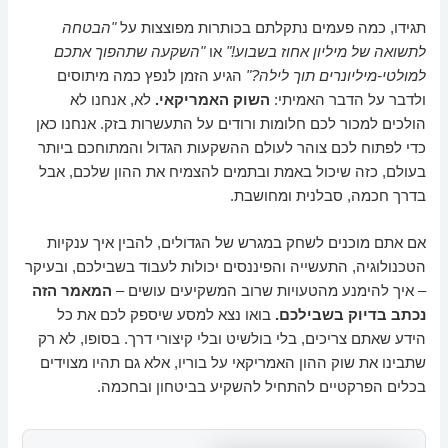
תגידו, כמה פעמים נתקלתם בכותרות מפוצצות על
"הבטחה
לתשואה של מיליון אחוז בשבוע!"
או
"השקעה שתהפוך אתכם
למולטי-מיליונרים תוך לילה?"
הגיע הזמן לנפץ כמה מיתוסים
ולדבר על הדבר האמיתי:
השוק האמריקאי.
לא, אנחנו לא
הולכים למכור לכם חלומות ורודים על התעשרות בזק. אנחנו כאן
כדי לפתוח לכם צוהר לעולם ההשקעות הגדול והמתוחכם ביותר
בעולם, כזה שיכול באמת ובתמים להצמיח את ההון שלכם, אבל
בדרך חכמה, סבלנית ומחושבת.
אם אתם מוכנים לשחק במגרש של הגדולים, להבין איך ענקיות
הטכנולוגיה, התעשייה והפיננסים יכולות לעבוד בשבילכם, ובעיקר
– איך להימנע מהטעויות שרוב המשקיעים עושים –
המאמר הזה
נכתב בדיוק בשבילכם.
בואו נצא למסע שיספק לכם את כל
הידע שאתם צריכים, בלי בולשיט ובלי קיצורי דרך. בסופו, לא רק
שתבינו את שוק ההון האמריקאי על בוריו, אלא גם תהיו מצוידים
בכלים הפרקטיים להתחיל להשקיע בביטחון ובחכמה.