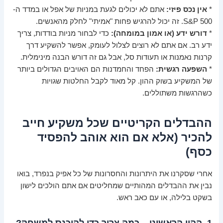
*
אין נכס פיזי:
אתם לא יכולים לגעת במניות של אפל או במדד ה-
S&P 500. זה יכול להרגיש פחות "אמיתי" לחלק מהאנשים.
*
דורש ידע (או אמון במומחה):
כדי לבחור מניות בודדות, צריך
ידע רב. אם אתם לא רוצים לצלול לעומק, אפשר להשקיע דרך
קרנות נאמנות או תעודות סל, אבל גם זה דורש הבנה מינימלית.
*
השפעה רגשית:
הפחד והחמדנות הם האויבים הגדולים ביותר
של המשקיע בשוק ההון. קל מאוד לקבל החלטות שגויות
כשהרגשות משתוללים.
ההבדלים הקריטיים שכל משקיע חייב
להכיר (אלא אם הוא אוהב להפסיד
כסף)
אחרי שסקרנו את היתרונות והחסרונות של כל אפיק בנפרד, בואו
נבין את ההבדלים המהותיים שמחליטים אם אתם הולכים לישון
בשקט בלילה, או עם כאב ראש.
1. ההון הראשוני – כמה צריך כדי להיכנס למשחק?