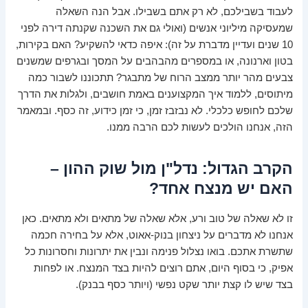
לעבוד בשבילכם, לא רק אתם בשבילו. אבל הנה השאלה
שמעסיקה מיליוני אנשים (ואולי גם את השכנה שקנתה דירה לפני
10 שנים ועדיין מדברת על זה): איפה כדאי להשקיע? האם בקירות,
בטון וארנונה, או במספרים מהבהבים על המסך ובגרפים שמשנים
צבעים מהר יותר ממצב הרוח של מתבגר? תתכוננו לשבור כמה
מיתוסים, ללמוד איך המקצוענים באמת חושבים, ולגלות את הדרך
שלכם לחופש כלכלי. לא נבזבז זמן, כי זמן כידוע, זה כסף. ובמאמר
הזה, אנחנו הולכים לעשות לכם הרבה ממנו.
הקרב הגדול: נדל"ן מול שוק ההון –
האם יש מנצח אחד?
זו לא שאלה של טוב ורע, אלא שאלה של מתאים ולא מתאים. כאן
אנחנו לא מדברים על ניצחון בנוק-אאוט, אלא על בחירה חכמה
שתשרת אתכם. בואו נצלול פנימה ונבין את יתרונות וחסרונות כל
אפיק, כי בסוף היום, אתם רוצים להיות בצד המנצח. או לפחות
בצד שיש לו קצת יותר שקט נפשי (ויותר כסף בבנק).