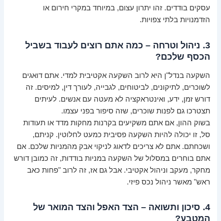
עסקים בודדים. זהו יתרון עצום, במיוחד במקרי חירום או
הזדמנויות בלתי צפויות.
3. ניהול וטרחה – כמה אתם רוצים לעבוד בשביל
הכסף שלכם?
השקעה בנדל"ן היא לרוב השקעה אקטיבית למדי. אתם דואגים
לשוכרים, לתיקונים, לביטוחים, לגבייה, לעורך דין, למיסים. זה
דורש זמן, ידע, ואינטראקציה לא מעטה עם אנשים. לעיתים
תצטרכו גם לפנות שוכרים, שזה סיפור בפני עצמו.
בשוק ההון, אם אתם משקיעים בקרנות מחקות מדד או תעודות
סל, זו יכולה להיות השקעה פסיבית כמעט לחלוטין. קניתם,
ושכחתם. אתם לא צריכים לדאוג לניקוי אבק מהמניות שלכם. אם
אתם בוחרים במסלול של השקעה במניות בודדות, זה כמובן דורש
מחקר, מעקב וניהול אקטיבי. אבל גם אז, זה לרוב "פחות כאב
ראש" מאשר ניהול נכס פיזי.
4. סיכון ותשואה – הצד האפל והצד המואר של
המטבע?