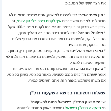
את הצד השני של המטבע:
*
הון עצמי אדיר:
כדי להיכנס למשחק, אתם צריכים סכומים לא
מבוטלים. למרות שיש דרכים
איך לקנות דירה בלי הון עצמי
, זה
עדיין דורש תכנון ובירוקרטיה. זה לא כמו לקנות מניה ב-100 שקל.
*
נזילות? מה זה?:
נסו למכור דירה מהר. זה תהליך ארוך,
מסורבל, יקר, ולפעמים גם כואב. אם תצטרכו את הכסף שלכם
מחר בבוקר, אתם בבעיה.
*
כאבי ראש ניהוליים:
שוכרים, תיקונים, מסים, עורך דין, מתווך.
ההשקעה הזו דורשת זמן, מאמץ, ולפעמים גם עצבים מברזל. זו לא
השקעה פסיבית לגמרי.
*
סיכון ריכוז גבוה:
רוב האנשים קונים נכס אחד או שניים. זה
אומר שאתם מרוכזים בנכס ספציפי, באזור ספציפי, בשוק ספציפי.
אם משהו משתבש באזור הזה, אתם חשופים לגמרי.
שאלות ותשובות בנושא השקעות נדל"ן
ש: האם שוק הנדל"ן בישראל בטוח להשקעה?
ת:
השקעה בנדל"ן בישראל
נחשבת באופן מסורתי לבטוחה