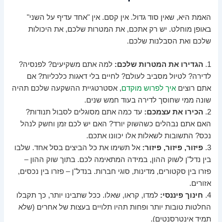
האמת היא, שאין סוד גדול. אין קסם. אין "אחד עדיף על השני"
באופן מוחלט. יש רק אתכם, את המטרות שלכם, את היכולות
שלכם ואת הסבלנות שלכם.
1.
הגדירו את המטרות שלכם:
למה אתם משקיעים? לפנסיה?
לדירה? לטיול מסביב לעולם? לחיים בלי דאגות כלכליות? אם
אתם רוצים
איך לפרוש מוקדם
, אסטרטגיית ההשקעה שלכם תהיה
שונה ממי שחוסך לדירה בעוד חמש שנים.
2.
הכירו את עצמכם:
עד כמה אתם מסוגלים לסבול תנודות?
האם אתם נבהלים כשהשוק יורד? האם יש לכם זמן וחשק לנהל
נכס? התשובות לשאלות אלו יכוונו אתכם.
3.
פיזור, פיזור, פיזור:
אל תשימו את כל הביצים בסל אחד. שלבו
בין נדל"ן לשוק ההון, במידה המתאימה לכם. בתוך שוק ההון –
פזרו בין סקטורים, מדינות, סוגי חברות. בנדל"ן – פזרו בין נכסים,
אזורים.
4.
חינוך פיננסי:
למדו, קראו, שאלו. ככל שתבינו יותר, כך תקבלו
החלטות טובות יותר ופחות תהיו תלויים בעצות של אחרים (שלא
תמיד אינטרסנטים).