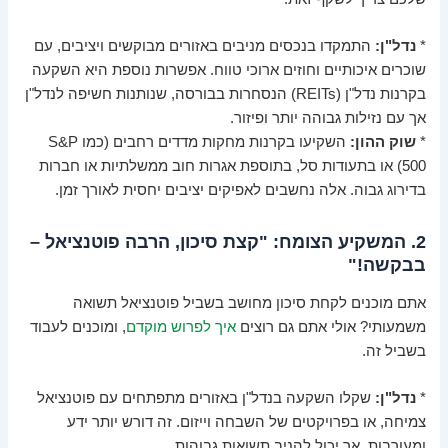
*
נדל"ן:
התמקדו בנכסים מניבים באזורים מבוקשים ויציבים, עם
שוכרים איכותיים וחוזים ארוכי טווח. אפשרות נוספת היא השקעה
בקרנות נדל"ן (REITs) הנסחרות בבורסה, שנותנות חשיפה לנדל"ן
אך עם נזילות גבוהה יותר ופיזור.
*
שוק ההון:
השקיעו בקרנות מחקות מדדים רחבים (כמו S&P
500) או בתעודות סל, בתוספת אגרות חוב ממשלתיות או חברות
בדירוג גבוה. אלה נחשבים לאפיקים יציבים יחסית לאורך זמן.
2. המשקיע הצומח: "קצת סיכון, הרבה פוטנציאל –
בבקשה!"
אתם מוכנים לקחת סיכון מחושב בשביל פוטנציאל תשואה
משמעותי? אולי אתם גם רוצים
איך לפרוש מוקדם
, ומוכנים לעבוד
בשביל זה.
*
נדל"ן:
שקלו השקעה בנדל"ן באזורים מתפתחים עם פוטנציאל
צמיחה, או בפרויקטים של השבחה וייזום. זה דורש יותר ידע
ומעורבות, אך יכול להניב תשואות גבוהות.