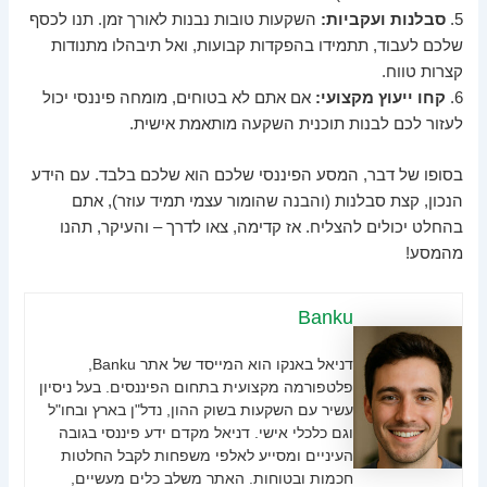
5.
סבלנות ועקביות:
השקעות טובות נבנות לאורך זמן. תנו לכסף
שלכם לעבוד, תתמידו בהפקדות קבועות, ואל תיבהלו מתנודות
קצרות טווח.
6.
קחו ייעוץ מקצועי:
אם אתם לא בטוחים, מומחה פיננסי יכול
לעזור לכם לבנות תוכנית השקעה מותאמת אישית.
בסופו של דבר, המסע הפיננסי שלכם הוא שלכם בלבד. עם הידע
הנכון, קצת סבלנות (והבנה שהומור עצמי תמיד עוזר), אתם
בהחלט יכולים להצליח. אז קדימה, צאו לדרך – והעיקר, תהנו
מהמסע!
Banku
דניאל באנקו הוא המייסד של אתר Banku,
פלטפורמה מקצועית בתחום הפיננסים. בעל ניסיון
עשיר עם השקעות בשוק ההון, נדל"ן בארץ ובחו"ל
וגם כלכלי אישי. דניאל מקדם ידע פיננסי בגובה
העיניים ומסייע לאלפי משפחות לקבל החלטות
חכמות ובטוחות. האתר משלב כלים מעשיים,