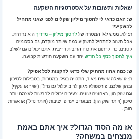
שאלות ותשובות על אסטרטגיות השקעה
ש: האם כדאי לי לחסוך מיליון שקלים לפני שאני מתחיל
להשקיע?
ת: לא, ממש לא! המטרה של
לחסוך מיליון – מדריך
היא נהדרת,
אבל חשוב להתחיל להשקיע כמה שיותר מוקדם, גם בסכומים
קטנים, כדי לרתום את כוח הריבית דריבית. אתם יכולים גם לשלב
איך לחסוך כסף כל חודש
יחד עם השקעה חודשית קבועה.
ש: כמה אחוז מהתיק שלי כדאי להקצות לכל אפיק?
ת: זו שאלה אישית מאוד, התלויה בגיל, במטרות, בסבילות לסיכון
ובהון שלכם. פורטפוליו מגוון לרוב יכלול גם נדל"ן (ישיר או עקיף)
וגם שוק הון, באחוזים שונים. צעירים יכולים להרשות לעצמם יותר
סיכון (ויותר שוק הון), מבוגרים יעדיפו יציבות (ויותר נדל"ן או אגרות
חוב).
אז מה הסוד הגדול? איך אתם באמת
מנצחים במשחק?