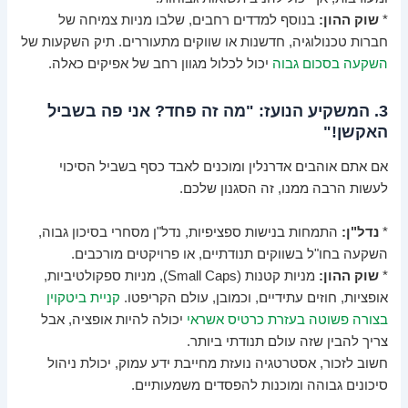
*
שוק ההון:
בנוסף למדדים רחבים, שלבו מניות צמיחה של
חברות טכנולוגיה, חדשנות או שווקים מתעוררים. תיק השקעות של
השקעה בסכום גבוה
יכול לכלול מגוון רחב של אפיקים כאלה.
3. המשקיע הנועז: "מה זה פחד? אני פה בשביל
האקשן!"
אם אתם אוהבים אדרנלין ומוכנים לאבד כסף בשביל הסיכוי
לעשות הרבה ממנו, זה הסגנון שלכם.
*
נדל"ן:
התמחות בנישות ספציפיות, נדל"ן מסחרי בסיכון גבוה,
השקעה בחו"ל בשווקים תנודתיים, או פרויקטים מורכבים.
*
שוק ההון:
מניות קטנות (Small Caps), מניות ספקולטיביות,
אופציות, חוזים עתידיים, וכמובן, עולם הקריפטו.
קניית ביטקוין
בצורה פשוטה בעזרת כרטיס אשראי
יכולה להיות אופציה, אבל
צריך להבין שזה עולם תנודתי ביותר.
חשוב לזכור, אסטרטגיה נועזת מחייבת ידע עמוק, יכולת ניהול
סיכונים גבוהה ומוכנות להפסדים משמעותיים.