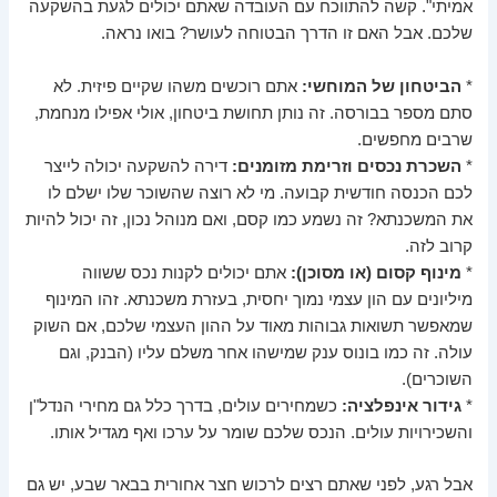
אמיתי". קשה להתווכח עם העובדה שאתם יכולים לגעת בהשקעה
שלכם. אבל האם זו הדרך הבטוחה לעושר? בואו נראה.
*
הביטחון של המוחשי:
אתם רוכשים משהו שקיים פיזית. לא
סתם מספר בבורסה. זה נותן תחושת ביטחון, אולי אפילו מנחמת,
שרבים מחפשים.
*
השכרת נכסים וזרימת מזומנים:
דירה להשקעה יכולה לייצר
לכם הכנסה חודשית קבועה. מי לא רוצה שהשוכר שלו ישלם לו
את המשכנתא? זה נשמע כמו קסם, ואם מנוהל נכון, זה יכול להיות
קרוב לזה.
*
מינוף קסום (או מסוכן):
אתם יכולים לקנות נכס ששווה
מיליונים עם הון עצמי נמוך יחסית, בעזרת משכנתא. זהו המינוף
שמאפשר תשואות גבוהות מאוד על ההון העצמי שלכם, אם השוק
עולה. זה כמו בונוס ענק שמישהו אחר משלם עליו (הבנק, וגם
השוכרים).
*
גידור אינפלציה:
כשמחירים עולים, בדרך כלל גם מחירי הנדל"ן
והשכירויות עולים. הנכס שלכם שומר על ערכו ואף מגדיל אותו.
אבל רגע, לפני שאתם רצים לרכוש חצר אחורית בבאר שבע, יש גם