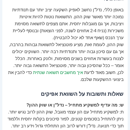
באופן כללי, נדל"ן נחשב לאפיק השקעה יציב יותר עם תנודתיות
נמוכה יותר מאשר שוק ההון. התשואות נוטות להיות איטיות
ויציבות, אך גם מוגבלות יחסית. אתם מצפים לתשואה מסוימת
משכירות (נניח 2-4 אחוזים לשנה, לפני הוצאות) ובנוסף לעליית
ערך הנכס (שאף אחד לא יכול להבטיח).
שוק ההון, לעומת זאת, מציע פוטנציאל לתשואות גבוהות בהרבה,
אך גם עם סיכון גבוה יותר ותנודתיות רבה יותר. השווקים יכולים
לצנוח בעשרות אחוזים בשנים מסוימות, ולזנק באחרות. הכלל
אומר – ככל שהסיכון גבוה יותר, פוטנציאל התשואה גבוה יותר.
לכן, חשוב מאוד לדעת
איך מחשבים תשואה שנתית
כדי להבין את
ביצועי ההשקעות שלכם.
שאלות ותשובות על השוואת אפיקים
ש: מה עדיף למשקיע מתחיל – נדל"ן או שוק ההון?
ת: למשקיע מתחיל עם הון עצמי מוגבל, שוק ההון לרוב נגיש יותר.
ניתן להתחיל בסכומים קטנים, לפזר סיכונים בקלות יחסית וללמוד
תוך כדי תנועה. נדל"ן דורש לרוב הון התחלתי גדול וידע רב יותר.