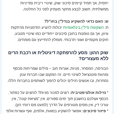
יחסית, אך תמיד קיימים סיכוני שוק, שינויי ריבית ומדיניות
ממשלתית. חשוב לבצע מחקר מעמיק לפני כל החלטה.
ש: האם כדאי להשקיע בנדל"ן בחו"ל?
ת:
השקעות נדל"ן בינלאומיות
יכולות להציע הזדמנויות מרתקות
וגיוון, אך גם טומנות בחובן סיכונים ייחודיים כמו שינויי מטבע,
חוקים מקומיים ושוני תרבותי. מומלץ להתייעץ עם מומחים.
שוק ההון: מסע להרפתקה דיגיטלית או רכבת הרים
ללא מעצורים?
הבורסה, המסחר, מניות, אגרות חוב – מילים שמריחות מכסף
ומהוות פוטנציאל לשינוי חיים. זה המקום שבו חברות ענק
נסחרות, ובו אנשים רגילים יכולים להפוך לשותפים בחברות הללו.
*
נזילות אולטימטיבית:
רוצים למכור מניות? לוחצים על כפתור.
הכסף אצלכם בחשבון תוך ימים ספורים. אין "מציאת קונה", אין
עורכי דין, אין מסים מטורפים על הדרך (למעט מס רווחי הון).
*
פיזור סיכונים:
אפשר להשקיע במאות, אלפים, ואף עשרות אלפי