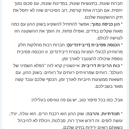
חברות שונות, בתעשיות שונות, במדינות שונות, עם סכום נמוך
יחסית. אם חברה אחת קורסת, רוב הסיכויים שזה לא יחסל את
תיק ההשקעות שלכם.
*
הון כניסה נמוך:
אפשר להתחיל להשקיע בשוק ההון עם כמה
מאות שקלים בודדים, ואפילו פחות. זה הופך את ההשקעה הזו
לנגישה לכולם.
*
הכנסה פסיבית (דיבידנדים):
חברות רבות מחלקות חלק
מרווחיהן לבעלי המניות בצורת דיבידנדים. זו הכנסה פסיבית
נוספת שיכולה להצטבר לאורך זמן.
*
כוח הריבית דריבית:
איינשטיין קרא לזה "הפלא השמיני של
העולם". רווחים שמרוויחים רווחים על רווחים. בשוק ההון, עם
תשואות ממוצעות חיוביות לאורך זמן, הכסף שלכם עובד קשה
מאוד בשבילכם.
אבל, כמו בכל סיפור טוב, יש גם פה טוויסט בעלילה:
*
תנודתיות, והרבה:
שוק ההון הוא רכבת הרים. הוא עולה, יורד,
עושה לופים. זה דורש אורך רוח, סבלנות, ויכולת לא להיבהל
כשאתם רואים ירידות בתיק שלכם.