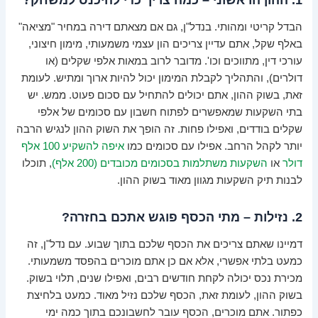
הבדל קריטי ומהותי. בנדל"ן, גם אם מצאתם דירה במחיר "מציאה"
באלף שקל, אתם עדיין צריכים הון עצמי משמעותי, מימון חיצוני,
עורכי דין, מתווכים וכו'. מדובר לרוב במאות אלפי שקלים (או
דולרים), והתהליך לקבלת המימון יכול להיות ארוך ומתיש. לעומת
זאת, בשוק ההון, אתם יכולים להתחיל עם סכום פעוט. ממש. יש
בתי השקעות שמאפשרים לפתוח חשבון עם סכומים של אלפי
שקלים בודדים, ואפילו פחות. זה הופך את השוק ההון לנגיש הרבה
יותר לקהל הרחב. אפילו עם סכומים כמו
איפה להשקיע 100 אלף
דולר
או
השקעות משתלמות בסכומים מכובדים (200 אלף)
, תוכלו
לבנות תיק השקעות מגוון מאוד בשוק ההון.
2. נזילות – מתי הכסף פוגש אתכם בחזרה?
דמיינו שאתם צריכים את הכסף שלכם בתוך שבוע. עם נדל"ן, זה
כמעט בלתי אפשרי, אלא אם כן אתם מוכרים בהפסד משמעותי.
מכירת נכס יכולה לקחת חודשים רבים, ואפילו שנים, תלוי בשוק.
בשוק ההון, לעומת זאת, הכסף שלכם נזיל מאוד. כמעט בלחיצת
כפתור. אתם מוכרים, הכסף עובר לחשבונכם בתוך כמה ימי