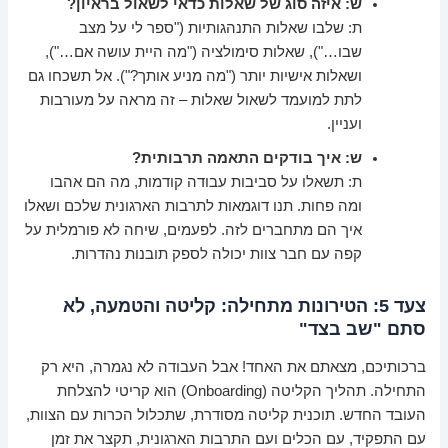
ש: איזה סוג של שאלות כדאי לשאול בראיון?
ת: שלבו שאלות התנהגותיות ("ספר לי על מצב
שבו…"), שאלות סימולציה ("מה היית עושה אם…"),
ושאלות אישיות יותר ("מה מניע אותך?"). אל תשכחו גם
לתת למועמד לשאול שאלות – זה מראה על מעורבות
ועניין.
ש: איך בודקים התאמה תרבותית?
ת: תשאלו על סביבות עבודה קודמות, מה הם אהבו
ומה פחות. תנו דוגמאות לתרבות הארגונית שלכם ושאלו
איך הם מתחברים לזה. לפעמים, שיחה לא פורמלית על
קפה עם חבר צוות יכולה לספק תובנות נהדרות.
צעד 5: הטירונות מתחילה: קליטה והטמעה, לא
סתם "שב בצד"
ברכותיכם, מצאתם את האחד! אבל העבודה לא נגמרה, היא רק
התחילה. תהליך הקליטה (Onboarding) הוא קריטי להצלחת
העובד החדש. תוכנית קליטה מסודרת, שתכלול הכרות עם הצוות,
עם התפקיד, עם הכלים ועם התרבות הארגונית, תקצר את זמן