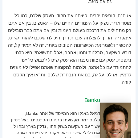
גם אם כואב.
אז הנה, קוראים יקרים, פיצחנו את הקוד. העסק שלכם, כמו כל
מוסד אדיר, נשען על העמודים החיים שלו – האנשים. בין אם אתם
רק מתחילים את דרככם בעולם היזמות ובין אם אתם כבר מובילים
אימפריה, הדרך להצלחה עוברת דרך היכולת שלכם לזהות, לגייס,
להכשיר ולשמר את הכישרונות הטובים ביותר. זה לא תמיד קל, זה
דורש השקעה, סבלנות והמון אהבה, אבל התשואה? היא בלתי
נתפסת. עסק עם צוות מנצח הוא עסק שיכול לכבוש כל יעד,
להתמודד עם כל אתגר, ולצמוח למקומות שאתם אפילו לא מעזים
לדמיין. אז לכו על זה, בנו את הנבחרת שלכם, ותראו איך הקסם
קורה.
Banku
דניאל באנקו הוא המייסד של אתר Banku,
פלטפורמה מקצועית בתחום הפיננסים. בעל ניסיון
עשיר עם השקעות בשוק ההון, נדל"ן בארץ ובחו"ל
וגם כלכלי אישי. דניאל מקדם ידע פיננסי בגובה