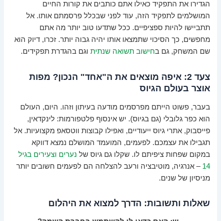
הגדירו את התפקיד כאילו אתם כותבים את קורות החיים
המושלמים לתפקיד הזה, עוד לפני שבכלל פרסמתם אותו. אל
תתביישו להיות ספציפיים. ככל שתדעו טוב יותר מה אתם
מחפשים, כך הסיכוי שתמצאו אותו יהיה גבוה יותר. זכרו, דיוק הוא
שם המשחק, גם ב
חישוב תשואה שנתית
וגם בהגדרת תפקידים.
צעד 2: איפה מוצאים את ה"אחד" הנכון? מפות
אוצר בעולם הגיוס
בעבר, פשוט הייתם מפרסמים מודעה בעיתון וזהו. היום, העולם
הוא כפר גלובלי (גם בגיוס). יש אינסוף פלטפורמות: לינקדאין,
פייסבוק, אתרי גיוס ייעודיים, ואפילו קבוצות ווטסאפ מקצועיות. אל
תגבילו את עצמכם. לפעמים, המועמד המושלם נמצא דווקא
במקום שפחות ציפיתם לו. שקלו גם גיוס של
נערים וצעירים בגיל
14
– אנרגיה, מוטיבציה ורעב להצלחה הם לפעמים חשובים יותר
מניסיון של שנים.
שאלות ותשובות: הדרך למצוא את היהלום