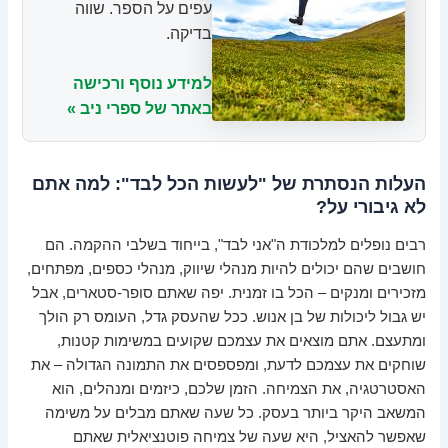
עפים על הספר. שווה
בדיקה.
למידע נוסף ורכישה
באתר של ספרי ניב »
העלות הנסתרת של "לעשות הכל לבד": למה אתם
לא גיבורי על?
רבים נופלים למלכודת ה"אני לבד", בייחוד בשלבי ההקמה. הם
חושבים שהם יכולים להיות מנהלי שיווק, מנהלי כספים, מפתחים,
מזכירים ומנקים – הכל בו זמנית. יפה שאתם סופר-סטארים, אבל
יש גבול ליכולות של בן אנוש. ככל שהעסק גדל, העומס רק הולך
ומתעצם. אתם מוצאים את עצמכם שקועים במשימות קטנות,
שוחקים את עצמכם לדעת, ומפספסים את התמונה הגדולה – את
האסטרטגיה, את הצמיחה. הזמן שלכם, כיזמים ומנהלים, הוא
המשאב היקר ביותר בעסק. כל שעה שאתם מבלים על משימה
שאפשר להאציל, היא שעה של צמיחה פוטנציאלית שאתם