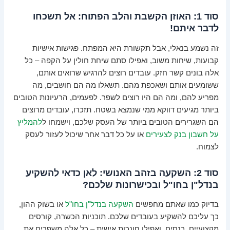
סוד 1: האוזן הקשבת והלב הפתוח: אל תשכחו
לדבר איתם!
זה נשמע בנאלי, אבל תקשורת היא המפתח. פגישות אישיות
קבועות, שיחות משוב, ואפילו סתם שיחת חולין על הקפה – כל
אלה בונים קשר חזק. עובדים רוצים להרגיש שרואים אותם,
ששומעים אותם ושאכפת מהם. תשאלו מה הם חושבים, מה
מפריע להם, ומה הם היו רוצים לשפר. לפעמים, הרעיונות הטובים
ביותר מגיעים דווקא ממי שנמצא בשטח. תזכרו, עובדים מרוצים
הם השגרירים הטובים ביותר של העסק שלכם, וישמחו ל
להמליץ
על חשבון בנק לצעירים
או על כל דבר אחר שיכול לעזור לעסק
לצמוח.
סוד 2: השקעה בזהב האנושי: לאן כדאי להשקיע
בנדל"ן בחו"ל ובכישרונות שלכם?
בדיוק כמו שאתם מחפשים
השקעה בנדל"ן בחו"ל
או בשוק ההון,
כך עליכם להשקיע בעובדים שלכם. תוכניות הכשרה, קורסים
מקצועיים, כנסים, ואפילו חונכות אישית – כל אלה משפרים את