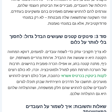
היכולות של העובדים, מגבירים את הביטחון העצמי שלהם,
וגורמים להם להרגיש שאתם מאמינים בהם ומשקיעים בעתידם.
זוהי השקעה שהתשואה שלה מובטחת – לא רק במונחי
פרודוקטיביות, אלא גם במונחי נאמנות.
סוד 3: פינוקים קטנים שעושים הבדל גדול: לחסוך
בלי לוותר על כלום
לא צריך תקציבי עתק כדי לשמח עובדים. לפעמים, דווקא המחווה
הקטנה היא זו שעושה את ההבדל. ארוחת צהריים משותפת, יום
כיף, מתנה קטנה בחג, או אפילו הכרה פומבית בהישגים. תרבות
של הערכה תורמת המון למורל ולמוטיבציה. זכרו, לא כולם רוצים
לקנות ביטקוין בכרטיס אשראי
כהטבה, אבל כולם רוצים להרגיש
מוערכים. תחשבו על הדרכים היצירתיות שבהן תוכלו לגרום
לעובדים שלכם להרגיש שהם חלק ממשפחה, ושההצלחה שלהם
היא גם ההצלחה שלכם.
שאלות ותשובות: איך לשמור על העובדים
המצטיינים?