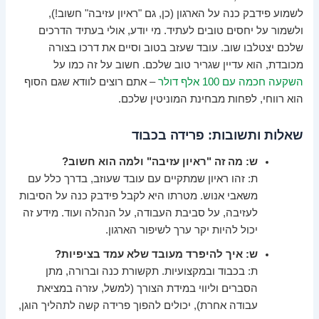
לשמוע פידבק כנה על הארגון (כן, גם "ראיון עזיבה" חשוב!),
ולשמור על יחסים טובים לעתיד. מי יודע, אולי בעתיד הדרכים
שלכם יצטלבו שוב. עובד שעזב בטוב וסיים את דרכו בצורה
מכובדת, הוא עדיין שגריר טוב שלכם. חשוב על זה כמו על
השקעה חכמה עם 100 אלף דולר
– אתם רוצים לוודא שגם הסוף
הוא רווחי, לפחות מבחינת המוניטין שלכם.
שאלות ותשובות: פרידה בכבוד
ש: מה זה "ראיון עזיבה" ולמה הוא חשוב?
ת: זהו ראיון שמתקיים עם עובד שעוזב, בדרך כלל עם
משאבי אנוש. מטרתו היא לקבל פידבק כנה על הסיבות
לעזיבה, על סביבת העבודה, על הנהלה ועוד. מידע זה
יכול להיות יקר ערך לשיפור הארגון.
ש: איך להיפרד מעובד שלא עמד בציפיות?
ת: בכבוד ובמקצועיות. תקשורת כנה וברורה, מתן
הסברים וליווי במידת הצורך (למשל, עזרה במציאת
עבודה אחרת), יכולים להפוך פרידה קשה לתהליך הוגן,