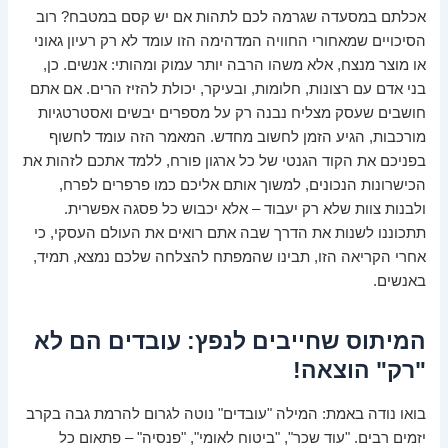
אכלתם במסעדה שגרמה לכם לתהות אם יש קסם במטבח? רוב
הסיכויים שמאחורי החוויה המדהימה הזו עומד לא רק רעיון גאוני
או מוצר מנצח, אלא משהו הרבה יותר עמוק ומהותי: אנשים. כן,
בני אדם עם רצונות, חלומות, ובעיקר, יכולת להזיז הרים. אם אתם
חושבים שעסק מצליח נבנה רק על מספרים יבשים ואסטרטגיות
מורכבות, הגיע הזמן לחשוב מחדש. המאמר הזה עומד לחשוף
בפניכם את הקוד הגנטי של כל ארגון פורח, ללמד אתכם לזהות את
הכישרונות הנכונים, למשוך אותם אליכם כמו פרפרים לפרח,
ולבנות צוות שלא רק יעבוד – אלא יכבוש כל פסגה אפשרית.
תתכוננו לשנות את הדרך שבה אתם רואים את העולם העסקי, כי
אחרי הקריאה הזו, תבינו שהמפתח להצלחה שלכם נמצא, תמיד,
באנשים.
המיתוס שחייבים לנפץ: עובדים הם לא
"רק" הוצאה!
בואו נודה באמת: המילה "עובדים" נוטה לגרום להרמת גבה בקרב
יזמים רבים. "עוד שכר", "ביטוח לאומי", "פנסיה" – פתאום כל