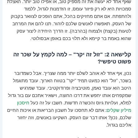
שאף אחד לא יעשה את זה מספיק טוב, או אפילו טוב יותר. האצלת
סמכויות היא לא רק פיזור עומס, זו הזדמנות לגדול, ללמוד
ולהתפתח. אם אתם מחזיקים בהכל, אתם הופכים לצוואר בקבוק
של העסק. תאפשרו לאנשים שלכם לזהור. תנו להם את המרחב
לטעות (בקצת) ולצמוח (בהרבה). זו הדרך היחידה ליצור עסק
שהוא באמת בר קיימא ולא תלוי בכם באופן אבסולוטי.
קלישאה 2: "זול זה יקר" – למה לקמץ על שכר זה
פשוט טיפשי?
נכון, אף אחד לא אוהב לשלם יותר ממה שצריך. אבל כשמדובר
בשכר, "זול" הוא כמעט תמיד "יקר" בטווח הארוך. עובד מתוגמל
היטב הוא עובד נאמן, מוטיבציה ופרודוקטיבי. עובד שמרגיש
שמקפחים אותו יחפש את דרכו החוצה, וישאיר אתכם עם בור גדול
למלא, ועלויות גיוס והכשרה חדשות. חשבו על זה כעל
חיסכון
מיליון שקלים
: אתם לא תחסכו על חשבון הבריאות או איכות החיים
שלכם, נכון? אותו דבר עם העסק. השקיעו באנשים, וזה יחזור
אליכם בגדול.