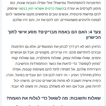
הזדמנויות להתפתחות? גמישות? אולי אפילו הטבות שונות, כמו
מימון לקורסים או עזרה ב
השגת כרטיס אשראי חוץ בנקאי
שיספק
להם גמישות פיננסית. אנשים טובים מחפשים מקום שיאפשר להם
לצמוח ולהרגיש משמעותיים. תנו להם את זה, והם יהיו שלכם.
צעד 4: האם הם באמת מבריקים? מסע אישי לתוך
הכישרון
הראיון הוא לא רק דרך לבחון את המועמדים, אלא גם הזדמנות
עבורם להתרשם מכם. היו ענייניים, מקצועיים, אבל גם אנושיים
וחמים. שאלו שאלות עומק, שאלות סימולציה, וגם שאלות קצת
"מחוץ לקופסה" כדי לראות את כושר ההתמודדות והחשיבה
היצירתית שלהם. אל תפחדו לתת להם משימות קטנות, אפילו
כחלק מתהליך המיון – זה יראה לכם איך הם עובדים בפועל. וזכרו,
כימיה אישית חשובה לא פחות מכישורים טכניים. מישהו יכול
להיות גאון, אבל אם הוא לא משתלב בצוות, זה פשוט לא יעבוד.
שאלות ותשובות: מה לשאול כדי לגלות את האמת?