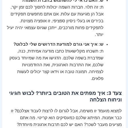
ש: האם כדאי לי להשתמש בחברת השמה?
ת: זה תלוי. חברות השמה יכולות לחסוך לכם זמן יקר,
אבל הן מגיעות עם עלות. אם אתם מחפשים תפקידים
בכירים או בעלי ניסיון ספציפי, זו אופציה מצוינת.
לתפקידים פחות מורכבים, ייתכן שגיוס עצמאי יהיה יעיל
יותר.
ש: איך אני גורם למודעת הדרושים שלי לבלוט?
ת: תשכחו מקלישאות! כתבו מודעה אמיתית, כנה,
שמדברת בשפה שלכם. הדגישו את מה שמיוחד בעסק
שלכם, את התרבות הארגונית, ואת ההזדמנויות
לצמיחה. תמונה טובה או וידאו קצר יכולים לעשות
פלאים.
צעד 3: איך מפתים את הטובים ביותר? לבוש חגיגי
וניחוח הצלחה
למצוא מועמד זו משימה, אבל לגרום לו לרצות לעבוד אצלכם? זו
כבר אמנות. המיתוג שלכם כמעסיקים הוא קריטי. מה אתם
מציעים מעבר לשכר? האם יש לכם תרבות ארגונית מיוחדת?