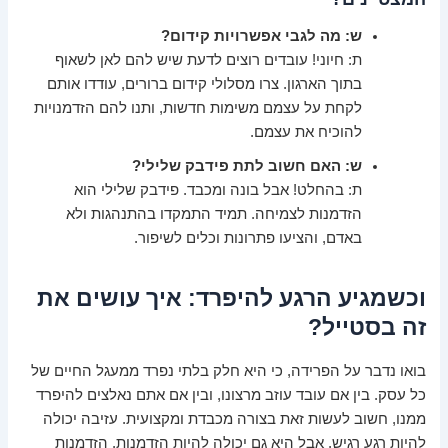
ש: מה לגבי אפשרויות קידום?
ת: חיוני! עובדים רוצים לדעת שיש להם לאן לשאוף
בתוך הארגון. צרו מסלולי קידום ברורים, עודדו אותם
לקחת על עצמם משימות חדשות, ותנו להם הזדמנויות
להוכיח את עצמם.
ש: האם חשוב לתת פידבק שלילי?
ת: בהחלט! אבל בונה ומכבד. פידבק שלילי הוא
הזדמנות לצמיחה. תמיד התמקדו בהתנהגות ולא
באדם, והציעו פתרונות וכלים לשיפור.
וכשמגיע הרגע להיפרד: איך עושים את
זה בסטייל?
בואו נדבר על הפרידה, כי היא חלק בלתי נפרד ממעגל החיים של
כל עסק. בין אם עובד עוזב מרצונו, ובין אם אתם נאלצים להיפרד
ממנו, חשוב לעשות זאת בצורה מכבדת ומקצועית. עזיבה יכולה
להיות רגע רגיש, אבל היא גם יכולה להיות הזדמנות. הזדמנות