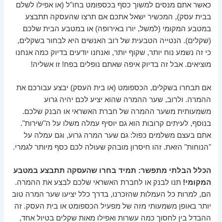
כאשר אתם מנסים למשוך כסף בכספומט בחו"ל (או אפילו לשלם
בבית עסק), המכשיר ישאל אתכם אם תרצו שהעסקה תתבצע
במטבע המקומי (למשל, יורו באירופה) או במטבע הבית שלכם
(שקלים). הנטייה הטבעית של רוב האנשים היא לבחור בשקלים,
כי זה נשמע נוח יותר, שקוף יותר, ואנחנו יודעים בדיוק כמה אנחנו
מוציאים. אבל זה בדיוק איפה שאתם נופלים בפח! זו אשליה!
אם תבחרו בשקלים, הכספומט (או בית העסק) יבצע עבורכם את
ההמרה. ולרוב, שער ההמרה שהוא יציע לכם יהיה גרוע
משמעותית משער ההמרה של חברת האשראי או הבנק שלכם.
בנוסף, לעיתים קרובות הוא גם יוסיף עמלה משלו על ה"שירות".
אתם בעצם משלמים כפול: גם שער המרה גרוע, וגם עמלה על
"הנוחות" הזאת. זהו חיסרון מובהק שעולה לכם כסף מיותר לגמרי.
הכלל הבלתי מתפשר:
תמיד בחרו שהעסקה תתבצע במטבע
המקומי!
תנו לבנק או לחברת האשראי שלכם לבצע את ההמרה.
הם, למרות כל העמלות שהזכרנו, בדרך כלל יציעו שער המרה טוב
יותר באופן משמעותי מזה של מפעיל הכספומט או בית העסק. זה
ההבדל בין לחסוך כמה עשרות ואפילו מאות שקלים בטיול אחד,