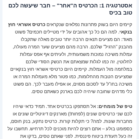
אסטרטגיה 1: הכרטיס ה"אחר" – חבר שיעשה לכם
טוב בכיס
קיימים היום בשוק פתרונות נפלאים שנקראים
כרטיס אשראי חוץ
בנקאי
. למה הם כל כך אהובים על ידי מטיילים חכמים? פשוט
מאוד: הם מציעים תנאים הרבה יותר טובים מאלה שתקבלו
מהבנק "הרגיל" שלכם. הרבה מהם מציעים שער המרה מעולה,
עמלות משיכה נמוכות משמעותית, ולעיתים אף אפס עמלות
לחלוטין. זה כמו לגלות שמצאתם את הנשק הסודי שלכם
במלחמה מול העמלות. קיימים היום כרטיסי אשראי חוץ בנקאיים
שמציעים הטבות מהחלומות, כמו פטור מלא מעמלות המרה או
משיכה בחו"ל עד לסכום מסוים, או אפילו מעבר לכך. הם פשוט
כלי מדהים שחובה שיהיה לכם בארנק כשאתם טסים.
טיפ של מומחים:
אל תסתפקו בכרטיס אחד. תמיד כדאי שיהיו
לכם שני כרטיסים שונים (לפחות!) מארנקים דיגיטליים שונים או
מחברות שונות. למה? כי תקלות קורות. כרטיס נתקע, בנק חוסם,
כספומט בולע – אתם רוצים להיות מוכנים לכל תרחיש. תחשבו על
זה כעל תעודת ביטוח פיננסית. לפני שאתם טסים, בדקו את