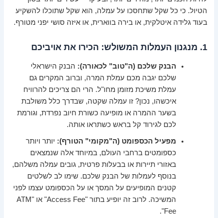
הטיול. כי כל שקל שתחסכו על עמלה, הוא שקל שתוכלו להשקיע
בעוד גלידה איטלקית, או בירה בווארית, או איזה סושי יפני מטורף.
1. מנגנון העמלות המשולש: הכירו את אויביכם
הבנק שלכם (ה"טוב" לכאורה):
הבנק הישראלי
שלכם יגבה מכם עמלת המרה, וברוב המקרים גם
עמלת משיכת מזומן מחו"ל. הרי הם צריכים להרוויח
איכשהו, נכון? זו עמלה שקטה, שבדרך כלל משולבת
בשער ההמרה או מופיעה כשורת חיוב נפרדת, וגורמת
לכם לגירוד קל בראש כשתראו אותה.
מפעיל הכספומט (ה"מקומי" הטורף):
יותר ויותר
כספומטים ברחבי העולם, במיוחד אלה שנמצאים
באזורי תיירות או בבעלות פרטית, גובים עמלה משלהם,
בנוסף לעמלות של הבנק שלכם. שימו לב לשלטים
קטנים המופיעים על המסך או על הכספומט עצמו לפני
המשיכה. לרוב זה יופיע בתור "Access Fee" או "ATM
Fee".