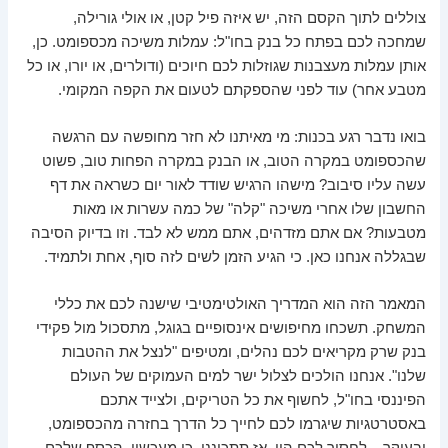
צוללים לתוך הקסם הזה, יש איזה פיל קטן, או אולי גורילה,
שמחכה לכם בפתח כל בנק בחו"ל: עמלות משיכה מכספומט. כן,
אותן עמלות מעצבנות שגוזלות לכם חיוכים (ודולרים, או יורו, או כל
מטבע אחר) עוד לפני שהספקתם לטעום את הקפה המקומי.
בואו נדבר רגע בכנות: מי מאיתנו לא חזר מחופשה עם הרגשה
שהכספומט במקרה הטוב, או הבנק במקרה הפחות טוב, פשוט
עשה עליו סיבוב? מישהו הרגיש שודד לאור יום כשראה את דף
החשבון שלו אחרי משיכה "קלה" של כמה עשרות או מאות
מטבעות? אם אתם מזדהים, אתם ממש לא לבד. וזו בדיוק הסיבה
שבגללה אנחנו כאן. כי הגיע הזמן לשים לזה סוף, אחת ולתמיד.
המאמר הזה הוא המדריך האולטימטיבי שישנה לכם את כללי
המשחק. תשכחו מחיפושים אינסופיים בגוגל, מתסכול מול פקידי
בנק שרק מקריאים לכם נהלים, ומטיפים "לנצל את ההטבות
שלנו". אנחנו הולכים לצלול ישר למים העמוקים של העולם
הפיננסי בחו"ל, לחשוף את כל הטריקים, ולצייד אתכם
באסטרטגיות שיגרמו לכם לחייך כל הדרך בחזרה מהכספומט,