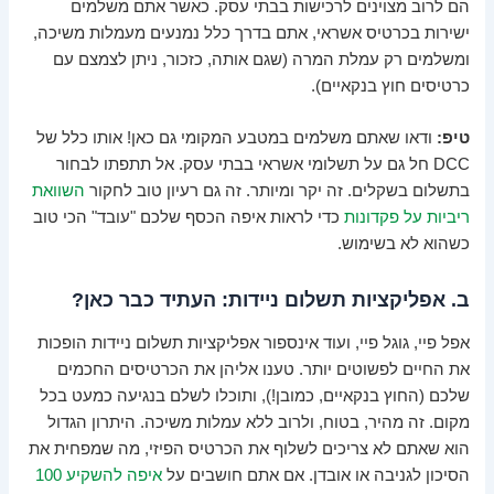
הם לרוב מצוינים לרכישות בבתי עסק. כאשר אתם משלמים
ישירות בכרטיס אשראי, אתם בדרך כלל נמנעים מעמלות משיכה,
ומשלמים רק עמלת המרה (שגם אותה, כזכור, ניתן לצמצם עם
כרטיסים חוץ בנקאיים).
טיפ:
ודאו שאתם משלמים במטבע המקומי גם כאן! אותו כלל של
DCC חל גם על תשלומי אשראי בבתי עסק. אל תתפתו לבחור
בתשלום בשקלים. זה יקר ומיותר. זה גם רעיון טוב לחקור
השוואת
ריביות על פקדונות
כדי לראות איפה הכסף שלכם "עובד" הכי טוב
כשהוא לא בשימוש.
ב. אפליקציות תשלום ניידות: העתיד כבר כאן?
אפל פיי, גוגל פיי, ועוד אינספור אפליקציות תשלום ניידות הופכות
את החיים לפשוטים יותר. טענו אליהן את הכרטיסים החכמים
שלכם (החוץ בנקאיים, כמובן!), ותוכלו לשלם בנגיעה כמעט בכל
מקום. זה מהיר, בטוח, ולרוב ללא עמלות משיכה. היתרון הגדול
הוא שאתם לא צריכים לשלוף את הכרטיס הפיזי, מה שמפחית את
הסיכון לגניבה או אובדן. אם אתם חושבים על
איפה להשקיע 100