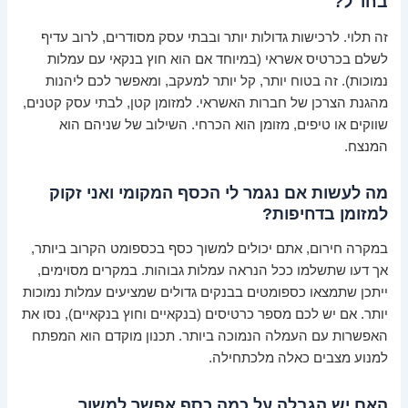
בחו"ל?
זה תלוי. לרכישות גדולות יותר ובבתי עסק מסודרים, לרוב עדיף
לשלם בכרטיס אשראי (במיוחד אם הוא חוץ בנקאי עם עמלות
נמוכות). זה בטוח יותר, קל יותר למעקב, ומאפשר לכם ליהנות
מהגנת הצרכן של חברות האשראי. למזומן קטן, לבתי עסק קטנים,
שווקים או טיפים, מזומן הוא הכרחי. השילוב של שניהם הוא
המנצח.
מה לעשות אם נגמר לי הכסף המקומי ואני זקוק
למזומן בדחיפות?
במקרה חירום, אתם יכולים למשוך כסף בכספומט הקרוב ביותר,
אך דעו שתשלמו ככל הנראה עמלות גבוהות. במקרים מסוימים,
ייתכן שתמצאו כספומטים בבנקים גדולים שמציעים עמלות נמוכות
יותר. אם יש לכם מספר כרטיסים (בנקאיים וחוץ בנקאיים), נסו את
האפשרות עם העמלה הנמוכה ביותר. תכנון מוקדם הוא המפתח
למנוע מצבים כאלה מלכתחילה.
האם יש הגבלה על כמה כסף אפשר למשוך