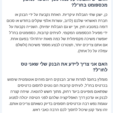
מכספומט בחו"ל?
כן, ישנן שתי הגבלות עיקריות. האחת נקבעת על ידי הבנק או
חברת האשראי שלכם (לרוב, עשרות אלפי שקלים בחודש או סכום
דומה במטבע חוץ, אך יש גם הגבלות יומיות). השנייה נקבעת על
ידי מפעיל הכספומט המקומי. לעיתים קרובות, כספומטים בחו"ל
יאפשרו משיכה מקסימלית של כמה מאות יורו/דולר בפעם אחת.
אם אתם צריכים יותר, תצטרכו לבצע מספר משיכות (ולשלם
עמלה על כל אחת).
האם אני צריך ליידע את הבנק שלי שאני טס
לחו"ל?
מומלץ בחום! למרות שרוב הבנקים היום מזהים אוטומטית שימוש
בכרטיס בחו"ל, לעיתים קרובות הם נוטים לחסום כרטיסים
שפתאום מופיעים ביעד רחוק, מתוך חשש להונאה. שיחה קצרה
לבנק או עדכון דרך האפליקציה שלהם לפני הטיסה יכולה למנוע
עוגמת נפש רבה וכרטיסים חסומים בדיוק כשאתם צריכים אותם.
זהו צעד קטן שיכול לחסוך לכם הרבה כאבי ראש.