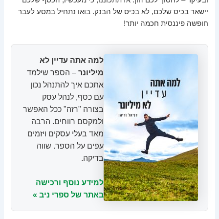
ובעיקר – לחסוך לכם הון. אז תתכוננו, כי מעכשיו, הכסף שלכם
יישאר בכיס שלכם, לא בכיס של הבנק. בואו נתחיל במסע לעבר
חופשה פיננסית חכמה יותר!
למה אתה עדיין לא
מיליונר
– הספר שילמד
אתכם איך להתנהל נכון
עם כסף, לנהל עסק
בצורה "רזה" ככל האפשר
ולמקסם רווחים. הרבה
מאד בעלי עסקים ויזמים
עפים על הספר. שווה
בדיקה.
למידע נוסף ורכישה
באתר של ספרי ניב »