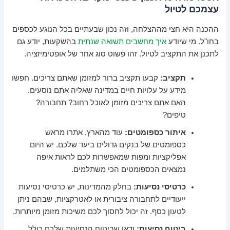
עצמכם לטיול
ההכנה היא חצי מההצלחה, וזה נכון שבעתיים בכל הנוגע לכספים
בחו"ל. מי שיודע
איך מחשבים תשואה שנתית
בהשקעות, יודע גם
לתכנן את התקציב לטיול. זהו פשוט סוג אחר של אופטימיזציה.
תקציב:
קבעו תקציב ברור למזומן שאתם צריכים. חפשו
מידע על עלויות חיים במדינה שאליה אתם נוסעים.
האם אתם צריכים מזומן לאוכל רחוב? תחבורה?
טיפים?
איתור כספומטים:
עוד מהארץ, אתרו מראש
כספומטים של בנקים גדולים ביעד שלכם. יש היום
אפליקציות ומפות שמאפשרות לכם לראות איפה
נמצאים הכספומטים הכי משתלמים.
כרטיסי נסיעות:
בחלק מהמדינות, יש כרטיסי נסיעות
ייעודיים לתחבורה ציבורית או לאטרקציות, שבהם ניתן
לטעון כסף. זה יכול לחסוך לכם משיכות מזומן מיותרות.
ביטוח נסיעות:
ודאו שביטוח הנסיעות שלכם כולל