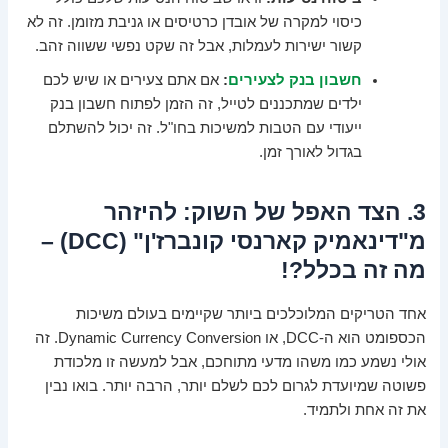
כיסוי למקרה של אובדן כרטיסים או גניבת מזומן. זה לא
קשור ישירות לעמלות, אבל זה שקט נפשי ששווה זהב.
חשבון בנק לצעירים
:
אם אתם צעירים או שיש לכם
ילדים שמתכננים לטייל, זה הזמן לפתוח חשבון בנק
ייעודי עם הטבות למשיכות בחו"ל. זה יכול להשתלם
בגדול לאורך זמן.
3. הצד האפל של השוק: להיזהר
מ"דינאמיק קארנסי קונברז'ן" (DCC) –
מה זה בכלל?!
אחד הטריקים המלוכלכים ביותר שקיימים בעולם משיכות
הכספומט הוא ה-DCC, או Dynamic Currency Conversion. זה
אולי נשמע כמו משהו מדעי מתוחכם, אבל למעשה זו מלכודת
פשוטה שמיועדת לגרום לכם לשלם יותר, הרבה יותר. בואו נבין
את זה אחת ולתמיד.