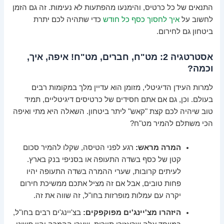
התנאים של כל כרטיס, והימנעו מהפתעות לא נעימות. זה גם הזמן
לחשוב על
איך לחסוך כסף כל חודש
כדי שתהיה לכם יתרת
ביטחון גם לחירום.
אסטרטגיה 2: מט"ח, חברים, מט"ח! איפה, איך,
וכמה?
למרות העידן הדיגיטלי, מזומן הוא עדיין מלך במקומות רבים
בעולם. וכן, גם אם אתם חסידים של כרטיסים דיגיטליים, תמיד
טוב שיהיה לכם קצת "קאש" ליתר ביטחון. השאלה היא מתי ואיפה
הכי משתלם להמיר מט"ח?
המרה מראש:
רגע לפני הטיסה, שקלו להמיר סכום
קטן של כסף בשדה התעופה או בסניפי בנק בארץ.
לעיתים קרובות, שערי ההמרה בשדה התעופה יהיו
פחות טובים, אבל אם זה מציל אתכם ממשיכת חירום
יקרה עם עמלות מופרזות בחו"ל, זה שווה את זה.
היזהרו מצ'יינג'ים מפוקפקים:
בצ'יינג'ים רבים בחו"ל,