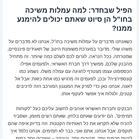
הפיל שבחדר: למה עמלות משיכה
בחו"ל הן סיוט שאתם יכולים להימנע
ממנו?
כשאנחנו מדברים על עמלות משיכה בחו"ל, אנחנו לא מדברים על
משהו שולי. מדובר במערכת משומנת היטב של תאגידים פיננסיים,
שמטרתה, ככל הנראה, לגרום לכם לשלם כמה שיותר. זה מתחיל
מהבנק שלכם, ממשיך דרך חברת האשראי, ולפעמים אפילו
הכספומט עצמו מצטרף לחגיגה עם עמלה משלו. נשמע כמו
קונספירציה? ובכן, לפעמים זה מרגיש כמו אחת כזאת. אבל אל
דאגה, אנחנו כאן כדי לפרק את המנגנון המורכב הזה לרכיבים
קטנים, ולגלות איך אפשר לעקוף אותו.
הבנקים וחברות האשראי אוהבים לחשוב עליכם כעל "לקוחות
תמימים". הם יודעים שאתם בלחץ, שאתם רוצים מזומן, ושסביר
להניח שלא תקראו את כל האותיות הקטנות. וזה בדיוק איפה שהם
תוקפים. אבל אנחנו, אתם ואני, כבר לא תמימים. אנחנו נלמד איך
להיות חכמים יותר, מהירים יותר, ובעיקר – עשירים יותר בסוף