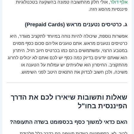
אלף דולר
, אולי חלק מהתשובה טמונה בהשקעה בטכנולוגיות
פיננסיות מהסוג הזה.
ג. כרטיסים נטענים מראש (Prepaid Cards)
אפשרות נוספת, שיכולה להיות נוחה במיוחד לתקציב מוגדר, היא
כרטיסים נטענים מראש. אתם טוענים אליהם סכום כסף מסוים
במטבע הרצוי, ומשתמשים בהם כמו בכרטיס חיוב רגיל. היתרון
הוא שאתם יודעים בדיוק כמה כסף יש לכם ואתם לא יכולים לחרוג
מהתקציב. החיסרון הוא שלעיתים יש עמלות על הטענה או
משיכה, ולכן חשוב לבדוק את התנאים היטב לפני השימוש.
שאלות ותשובות שיאירו לכם את הדרך
הפיננסית בחו"ל
האם כדאי למשוך כסף בכספומט בשדה התעופה?
לרוב, לא. כספומטים בשדות תעופה הם בדרך כלל מלכודת