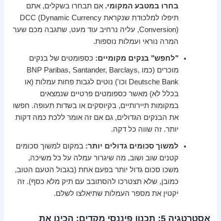
בחרו במטבע המקומי.
אם תבחרו בשקלים, אתם
תיפלו למלכודת שנקראת DCC (Dynamic Currency
Conversion), עליה נרחיב עוד מעט, שתגבה מכם שער
המרה נוראי ועמלות נוספות.
"לחפש" בנקים מקומיים:
כספומטים של בנקים
מוכרים (כמו BNP Paribas, Santander, Barclays,
Deutsche Bank וכו') נוטים לגבות פחות עמלות (או
בכלל לא) מאשר כספומטים פרטיים שנמצאים
במקומות תיירותיים, בקיוסקים או בשדות תעופה. חפשו
את הבנקים הגדולים, גם אם זה אומר ללכת כמה דקות
יותר. זה שווה כל דקה.
למשוך סכומים גדולים יותר:
במקום למשוך סכומים
קטנים שוב ושוב, מה שיגרור עמלה על כל משיכה,
משכו סכום גדול יותר בפעם אחת (בגבול הטעם הטוב,
כמובן, שלא תצטרכו להסתובב עם תיק מלא כסף). זה
יקטין את מספר העמלות שתיאלצו לשלם.
אסטרטגיה 5: תכנון פיננסי מקדים: הכינו את