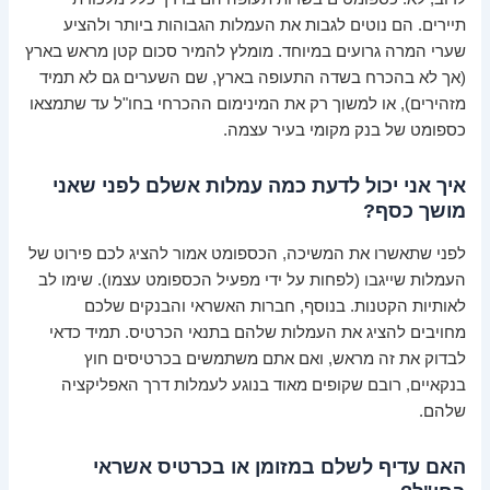
תיירים. הם נוטים לגבות את העמלות הגבוהות ביותר ולהציע
שערי המרה גרועים במיוחד. מומלץ להמיר סכום קטן מראש בארץ
(אך לא בהכרח בשדה התעופה בארץ, שם השערים גם לא תמיד
מזהירים), או למשוך רק את המינימום ההכרחי בחו"ל עד שתמצאו
כספומט של בנק מקומי בעיר עצמה.
איך אני יכול לדעת כמה עמלות אשלם לפני שאני
מושך כסף?
לפני שתאשרו את המשיכה, הכספומט אמור להציג לכם פירוט של
העמלות שייגבו (לפחות על ידי מפעיל הכספומט עצמו). שימו לב
לאותיות הקטנות. בנוסף, חברות האשראי והבנקים שלכם
מחויבים להציג את העמלות שלהם בתנאי הכרטיס. תמיד כדאי
לבדוק את זה מראש, ואם אתם משתמשים בכרטיסים חוץ
בנקאיים, רובם שקופים מאוד בנוגע לעמלות דרך האפליקציה
שלהם.
האם עדיף לשלם במזומן או בכרטיס אשראי