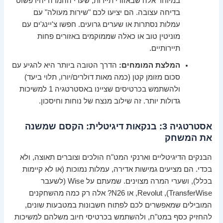
במיוחד אלה שבאזורי תיירות, שערי ההמרה יהיו פשוט
בדיחה עצובה. הם יציעו לכם "שירות מעולה" עם
עמלות נסתרות או שערים גרועים. חפשו צ'יינג'ים עם
מוניטין טוב או כאלה שממוקמים באזורים פחות
תיירותיים.
המלצת המומחים:
הדרך הטובה ביותר היא להגיע עם
סכום מזומן קטן (כמה מאות דולרים/יורו, תלוי ביעד)
ולהשתמש בכרטיסים שציינו באסטרטגיה 1 למשיכות
גדולות יותר. זה שילוב מנצח של נוחות וחיסכון.
אסטרטגיה 3: בנקאות דיגיטלית: הקסם שמשנה
את המשחק
הבנקים הדיגיטליים וארנקי המט"ח הולכים וצוברים תאוצה, ולא
בכדי. הם מציעים גמישות אדירה, עמלות נמוכות (או לא קיימות
בכלל), ושערי המרה מצוינים. שמעתם על Wise (לשעבר
TransferWise), Revolut, או N26? אלה רק כמה מהשחקנים
המובילים שמאפשרים לכם לפתוח חשבונות במטבעות שונים,
להחזיק כסף במט"ח, ולהשתמש בכרטיסי חיוב משלהם למשיכות