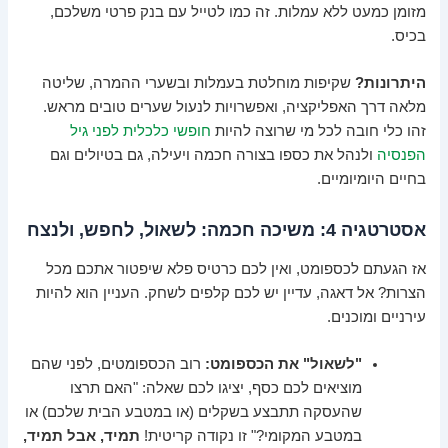
מזומן כמעט ללא עמלות. זה כמו לטייל עם בנק פרטי משלכם,
בכיס.
היתרונות?
שקיפות מוחלטת בעמלות ובשערי ההמרה, שליטה
מלאה דרך האפליקציה, ואפשרויות לנעול שערים טובים מראש.
זהו כלי חובה לכל מי שרוצה להיות
חופשי כלכלית לפני גיל
הפנסיה
ולנהל את כספו בצורה חכמה ויעילה, גם בטיולים וגם
בחיים היומיומיים.
אסטרטגיה 4: משיכה חכמה: לשאול, לחפש, ולנצח
אז הגעתם לכספומט, ואין לכם כרטיס פלא שיפטור אתכם מכל
הצרות? אל דאגה, עדיין יש לכם קלפים לשחק. העניין הוא להיות
עירניים ומוכנים.
"לשאול" את הכספומט:
רוב הכספומטים, לפני שהם
מוציאים לכם כסף, יציגו לכם שאלה: "האם תרצו
שהעסקה תתבצע בשקלים (או במטבע הבית שלכם) או
במטבע המקומי?" זו נקודה קריטית!
תמיד, אבל תמיד,