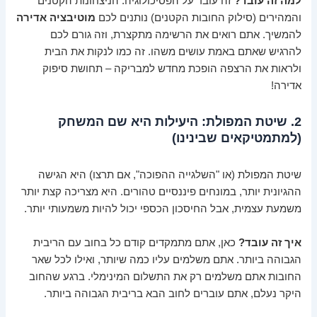
למה זה עובד?
זה עובד על הפסיכולוגיה. הניצחונות הקטנים
והמהירים (סילוק החובות הקטנים) נותנים לכם
מוטיבציה אדירה
להמשיך. אתם רואים את הרשימה מתקצרת, וזה גורם לכם
להרגיש שאתם באמת עושים משהו. זה כמו לנקות את הבית
ולראות את הרצפה הופכת מחדש למבריקה – תחושת סיפוק
אדירה!
2. שיטת המפולת: היעילות היא שם המשחק
(למתמטיקאים שבינינו)
שיטת המפולת (או "השלגייה ההפוכה", אם תרצו) היא הגישה
ההגיונית יותר, במונחים פיננסיים טהורים. היא מצריכה קצת יותר
משמעת עצמית, אבל החיסכון הכספי יכול להיות משמעותי יותר.
איך זה עובד?
כאן, אתם מתמקדים קודם כל בחוב עם הריבית
הגבוהה ביותר. אתם משלמים עליו כמה שיותר, ואילו לכל שאר
החובות אתם משלמים רק את התשלום המינימלי. ברגע שהחוב
היקר נעלם, אתם עוברים לחוב הבא בריבית הגבוהה ביותר.