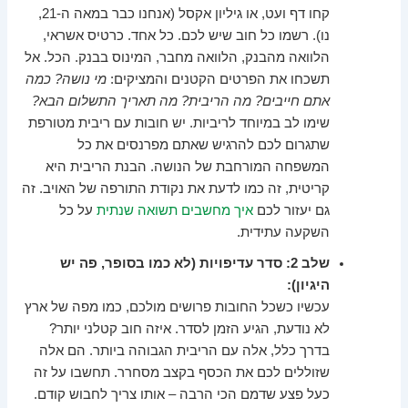
קחו דף ועט, או גיליון אקסל (אנחנו כבר במאה ה-21,
נו). רשמו כל חוב שיש לכם. כל אחד. כרטיס אשראי,
הלוואה מהבנק, הלוואה מחבר, המינוס בבנק. הכל. אל
תשכחו את הפרטים הקטנים והמציקים:
מי נושה? כמה
אתם חייבים? מה הריבית? מה תאריך התשלום הבא?
שימו לב במיוחד לריביות. יש חובות עם ריבית מטורפת
שתגרום לכם להרגיש שאתם מפרנסים את כל
המשפחה המורחבת של הנושה. הבנת הריבית היא
קריטית, זה כמו לדעת את נקודת התורפה של האויב. זה
גם יעזור לכם
איך מחשבים תשואה שנתית
על כל
השקעה עתידית.
שלב 2: סדר עדיפויות (לא כמו בסופר, פה יש
היגיון):
עכשיו כשכל החובות פרושים מולכם, כמו מפה של ארץ
לא נודעת, הגיע הזמן לסדר. איזה חוב קטלני יותר?
בדרך כלל, אלה עם הריבית הגבוהה ביותר. הם אלה
שזוללים לכם את הכסף בקצב מסחרר. תחשבו על זה
כעל פצע שדמם הכי הרבה – אותו צריך לחבוש קודם.