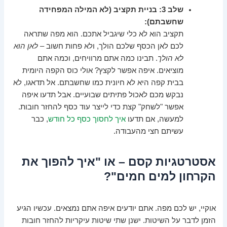
שלב 3: בניית תקציב (לא המילה המפחידה
שחשבתם):
תקציב הוא לא כלי שיגביל אתכם. הוא מפה שתראה
לכם לאן הכסף שלכם הולך, ולא פחות חשוב –
לאן הוא
לא הולך
. תבינו כמה אתם מרוויחים, וכמה אתם
מוציאים. איפה אפשר לקצץ? אולי כוס הקפה היומית
בבית קפה היא לא חיונית כמו שחשבתם. אל תדאגו, לא
נבקש מכם לאכול פתיתים שבועיים. אבל תדעו איפה
אפשר "לשחק" קצת כדי לייצר עוד כסף להחזר חובות.
למעשה, אם תדעו
איך לחסוך כסף כל חודש
, כבר
עשיתם חצי מהעבודה.
אסטרטגיות קסם – או "איך להפוך את
הקרחון למים חמים"?
אוקיי, יש לכם מפה. אתם יודעים איפה אתם נמצאים. עכשיו הגיע
הזמן לדבר על השיטות. ישנן שתי שיטות עיקריות להחזר חובות