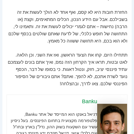
החזרת חובות היא לא קסם, ואף אחד לא הולך לעשות את זה
בשבילכם. אבל עם הידע הנכון, הכלים המתאימים, וקצת (או
הרבה) נחישות – אתם לגמרי יכולים לעשות את זה. ותאמינו לי,
התחושה של חופש כלכלי, של לדעת שאתם שולטים בכסף שלכם
ולא הוא בכם, היא תחושה ששווה כל מאמץ.
תתחילו היום. קחו את הצעד הראשון. ואז את השני. וכן הלאה.
לאט ובטוח, תראו איך הקרחון הזה נמס, ואיך אתם בונים לעצמכם
עתיד פיננסי יציב, חזק, ונטול דאגות. כי בסופו של דבר, הכסף
נועד לשרת אתכם, לא להפך. ואתם? אתם גיבורים של הסיפור
הפיננסי שלכם. צאו לדרך, ובהצלחה!
Banku
דניאל באנקו הוא המייסד של אתר Banku,
פלטפורמה מקצועית בתחום הפיננסים. בעל ניסיון
עשיר עם השקעות בשוק ההון, נדל"ן בארץ ובחו"ל
וגם כלכלי אישי. דניאל מקדם ידע פיננסי בגובה