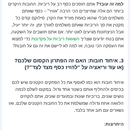
למה זה עובד?
אתם חוסכים כסף רב על ריביות. החובות היקרים
ביותר הם אלה שמייצרים הכי הרבה "אוויר" – כסף שאתם
משלמים מבלי שהוא באמת מוריד את הקרן. סילוקם קודם כל
מקטין את סך הריביות שאתם משלמים לאורך זמן. זה יותר
יעיל
,
אבל הניצחונות מגיעים לאט יותר. אם אתם חושבים על השקעה,
אתם בטח יודעים שצריך
השוואת ריביות על פקדונות
כדי למצוא
את העסקה הכי טובה, אז למה לא ליישם את זה גם על חובות?
3. איחוד חובות: האם זה הפתרון הקסום שלכם?
(או עוד וריאציה על "להזיז כסף מצד לצד"?)
איחוד חובות הוא כמו לאסוף את כל הפתקים הקטנים שיש לכם
בכיסים ולהחליף אותם בשטר אחד גדול. במקום לשלם לכמה
נושים שונים, בריביות שונות ובמועדים שונים, אתם לוקחים
הלוואה אחת גדולה שמשלמת את כל החובות הקטנים שלכם, ואז
נשארים עם חוב אחד בלבד.
היתרונות: