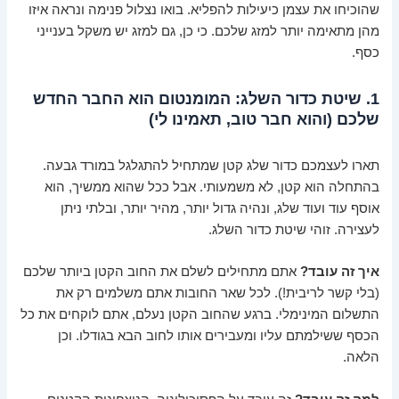
שהוכיחו את עצמן כיעילות להפליא. בואו נצלול פנימה ונראה איזו
מהן מתאימה יותר למזג שלכם. כי כן, גם למזג יש משקל בענייני
כסף.
1. שיטת כדור השלג: המומנטום הוא החבר החדש
שלכם (והוא חבר טוב, תאמינו לי)
תארו לעצמכם כדור שלג קטן שמתחיל להתגלגל במורד גבעה.
בהתחלה הוא קטן, לא משמעותי. אבל ככל שהוא ממשיך, הוא
אוסף עוד ועוד שלג, ונהיה גדול יותר, מהיר יותר, ובלתי ניתן
לעצירה. זוהי שיטת כדור השלג.
איך זה עובד?
אתם מתחילים לשלם את החוב הקטן ביותר שלכם
(בלי קשר לריבית!). לכל שאר החובות אתם משלמים רק את
התשלום המינימלי. ברגע שהחוב הקטן נעלם, אתם לוקחים את כל
הכסף ששילמתם עליו ומעבירים אותו לחוב הבא בגודלו. וכן
הלאה.