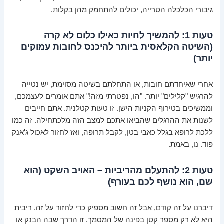
גיבורי הכלכלה הטרייה, יכולים להתחמק מהן בקלות.
טעות 1: להמשיך לחיות כאילו כלום לא קרה
(השיטה הקלאסית ביותר להיכנס לחובות עמוקים
יותר)
אחרי שאיחדתם חובות, או התחלתם בשיטה מסוימת, יש נטייה
להרגיש "קלילים" יותר. "הו, נפטרתי מזה!" אתם אומרים לעצמכם,
וממשיכים בטירוף הקניות הישן. זו טעות קטלנית. אתם חייבים
לשנות את ההרגלים שהביאו אתכם למצב הזה מלכתחילה. זה כמו
ללכת לרופא בגלל כאבי בטן, לקבל תרופה, ואז לחזור לאכול ג'אנק
פוד. נו, באמת.
טעות 2: להתעלם מהריביות – האויב השקט (הוא
שם, הוא נושף לכם בעורף)
דיברנו על זה קודם, אבל זה חשוב מספיק כדי לחזור על זה. ריבית
היא לא רק מספר קטן בפינה של המסמך. זו הדרך שבה הבנק או