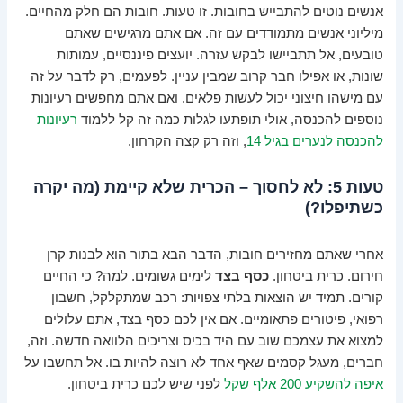
אנשים נוטים להתבייש בחובות. זו טעות. חובות הם חלק מהחיים.
מיליוני אנשים מתמודדים עם זה. אם אתם מרגישים שאתם
טובעים, אל תתביישו לבקש עזרה. יועצים פיננסיים, עמותות
שונות, או אפילו חבר קרוב שמבין עניין. לפעמים, רק לדבר על זה
עם מישהו חיצוני יכול לעשות פלאים. ואם אתם מחפשים רעיונות
נוספים להכנסה, אולי תופתעו לגלות כמה זה קל ללמוד
רעיונות
להכנסה לנערים בגיל 14
, וזה רק קצה הקרחון.
טעות 5: לא לחסוך – הכרית שלא קיימת (מה יקרה
כשתיפלו?)
אחרי שאתם מחזירים חובות, הדבר הבא בתור הוא לבנות קרן
חירום. כרית ביטחון.
כסף בצד
לימים גשומים. למה? כי החיים
קורים. תמיד יש הוצאות בלתי צפויות: רכב שמתקלקל, חשבון
רפואי, פיטורים פתאומיים. אם אין לכם כסף בצד, אתם עלולים
למצוא את עצמכם שוב עם היד בכיס וצריכים הלוואה חדשה. וזה,
חברים, מעגל קסמים שאף אחד לא רוצה להיות בו. אל תחשבו על
איפה להשקיע 200 אלף שקל
לפני שיש לכם כרית ביטחון.