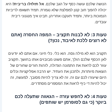
הנושה שלכם עושה כסף על הגב שלכם.
אל תזלזלו בריבית!
היא
יכולה להפוך חוב קטן למפלצת שלא נגמרת. תמיד תשאפו לריביות
הנמוכות ביותר, ותמיד תעקבו אחריהן. תבינו איך מנגנוני ריבית
עובדים.
טעות 3: לא לבנות תקציב – המפה החסרה (אתם
לא רוצים ללכת לאיבוד, נכון?)
תקציב הוא לא מילה גסה. הוא כלי. כלי חיוני. אם אתם לא יודעים
לאן הכסף שלכם הולך, אתם פשוט מבזבזים אותו בחושך. תקציב
עוזר לכם לראות את התמונה הגדולה, לזהות חורים שחורים של
הוצאות מיותרות, ולתכנן את העתיד. יש הרבה אפליקציות וכלים
היום שיעזרו לכם עם זה. זה לא צריך להיות מסובך. למעשה, זה
יכול להיות די כיף לראות את המספרים מסתדרים.
טעות 4: לא לחפש עזרה – הגאווה שתעלה לכם
ביוקר (כי גם לסופרמן יש שותפים)