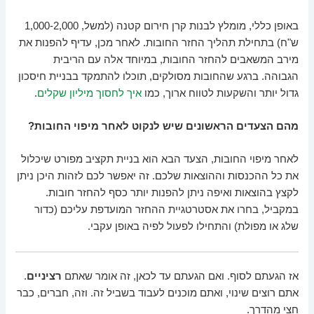
באופן כללי, מומלץ לבנות קרן חירום קטנה (למשל, 1,000-2,000
ש"ח) בתחילת תהליך החזר החובות. לאחר מכן, עדיף להפנות את
מירב המשאבים להחזר החובות, במיוחד אלה עם הריבית
הגבוהה. ברגע שהחובות מסולקים, תוכלו להתמקד בבניית חיסכון
גדול יותר והשקעות לטווח ארוך, כמו
איך לחסוך מיליון שקלים
.
מהם הצעדים הראשונים שיש לנקוט לאחר מיפוי החובות?
לאחר מיפוי החובות, הצעד הבא הוא בניית תקציב מפורט שיכלול
את כל ההכנסות וההוצאות שלכם. זה יאפשר לכם לזהות היכן ניתן
לקצץ בהוצאות ואיפה ניתן להפנות יותר כסף להחזר חובות.
במקביל, בחרו את אסטרטגיית ההחזר המועדפת עליכם (כדור
שלג או מפולת) והתחילו לפעול לפיה באופן עקבי.
אז הגעתם לסוף. ואם הגעתם עד לכאן, זה אומר שאתם
רציניים
.
אתם רוצים שינוי, ואתם מוכנים לעבוד בשביל זה. וזה, חברים, כבר
חצי מהדרך.