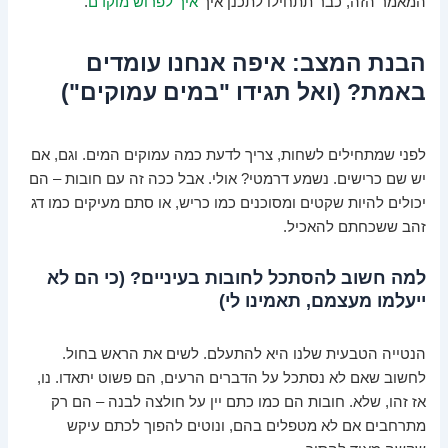
המאמר הזה, כבר תתחילו לתכנן איך
איך לפרוש מוקדם
.
הבנת המצב: איפה אנחנו עומדים
באמת? (ואל תגידו "במים עמוקים")
לפני שמתחילים לשחות, צריך לדעת כמה עמוקים המים. וגם, אם
יש שם כרישים. נשמע דרמטי? אולי. אבל ככה זה עם חובות – הם
יכולים להיות שקטים ומסוכנים כמו כריש, או סתם מעיקים כמו דג
זהב ששכחתם להאכיל.
למה חשוב להסתכל לחובות בעיניים? (כי הם לא
ייעלמו מעצמם, תאמינו לי)
הנטייה הטבעית שלנו היא להתעלם. לשים את הראש בחול.
לחשוב שאם לא נסתכל על הדברים הרעים, הם פשוט יתאדו. נו,
אז זהו, שלא. חובות הם כמו כתם יין על חולצה לבנה – הם רק
מתרחבים אם לא מטפלים בהם, ונוטים להפוך לכתם עיקש