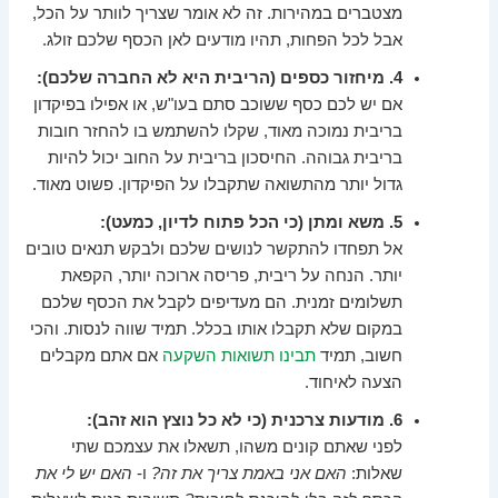
מצטברים במהירות. זה לא אומר שצריך לוותר על הכל,
אבל לכל הפחות, תהיו מודעים לאן הכסף שלכם זולג.
4. מיחזור כספים (הריבית היא לא החברה שלכם):
אם יש לכם כסף ששוכב סתם בעו"ש, או אפילו בפיקדון
בריבית נמוכה מאוד, שקלו להשתמש בו להחזר חובות
בריבית גבוהה. החיסכון בריבית על החוב יכול להיות
גדול יותר מהתשואה שתקבלו על הפיקדון. פשוט מאוד.
5. משא ומתן (כי הכל פתוח לדיון, כמעט):
אל תפחדו להתקשר לנושים שלכם ולבקש תנאים טובים
יותר. הנחה על ריבית, פריסה ארוכה יותר, הקפאת
תשלומים זמנית. הם מעדיפים לקבל את הכסף שלכם
במקום שלא תקבלו אותו בכלל. תמיד שווה לנסות. והכי
חשוב, תמיד
תבינו תשואות השקעה
אם אתם מקבלים
הצעה לאיחוד.
6. מודעות צרכנית (כי לא כל נוצץ הוא זהב):
לפני שאתם קונים משהו, תשאלו את עצמכם שתי
שאלות:
האם אני באמת צריך את זה?
ו-
האם יש לי את