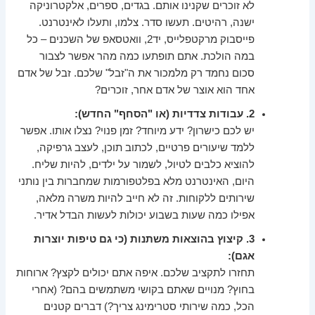
לא זוכרים שקנינו אותם. בגדים, ספרים, אלקטרוניקה
ישנה, רהיטים. תעשו סדר. צלמו, ותעלו לאינטרנט.
פייסבוק מרקטפלייס, יד2, וואטסאפ של השכנים – כל
במה הולכת. אתם תופתעו כמה מהר אפשר לצבור
סכום נחמד רק מלמכור את ה"זבל" שלכם. זבל של אדם
אחד הוא אוצר של אדם אחר, זוכרים?
2. עבודות צדדיות (או "הסחף" החדש):
יש לכם כישרון? ידע מיוחד? זמן פנוי? נצלו אותו. אפשר
ללמד שיעורים פרטיים, לכתוב תוכן, לעצב גרפיקה,
להוציא כלבים לטיול, לשמור על ילדים, להיות שליח.
היום, האינטרנט מלא בפלטפורמות שמחברות בין נותני
שירותים ללקוחות. זה לא חייב להיות משרה מלאה,
אפילו כמה שעות בשבוע יכולות לעשות הבדל אדיר.
3. קיצוץ בהוצאות משתנות (כי גם טיפות יוצרות
אגם):
תחזרו לתקציב שלכם. איפה אתם יכולים לקצץ? ארוחות
בחוץ? מנויים שאתם בקושי משתמשים בהם? (אחרי
הכל, כמה שירותי סטרימינג צריך?) דברים קטנים