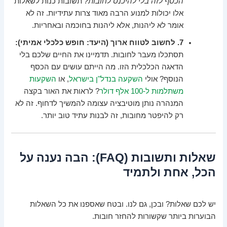
הכסף לזה בלי להיכנס לחובות?
תשובות כנות לשאלות
אלו יכולות למנוע הרבה מאוד צרות עתידיות. זה לא
אומר לא ליהנות, אלא ליהנות בחוכמה ובאחריות.
7. לחשוב לטווח ארוך (היעד: חופש כלכלי אמיתי):
תסתכלו מעבר לחובות. תדמיינו את החיים שלכם בלי
הדאגה הכלכלית הזו. מה הייתם עושים עם הכסף
הנוסף? אולי
השקעה בנדל"ן בישראל
, או
השקעות
משתלמות ל-100 אלף דולר
? לראות את האור בקצה
המנהרה נותן מוטיבציה עצומה להמשיך לדחוף. זה לא
רק להיפטר מחובות, זה לבנות עתיד טוב יותר.
שאלות ותשובות (FAQ): הבה נענה על
הכל, אחת ולתמיד
יש לכם שאלות? ובכן, גם לנו. ובטח שאספנו את כל השאלות
הבוערות ביותר שקשורות להחזר חובות.