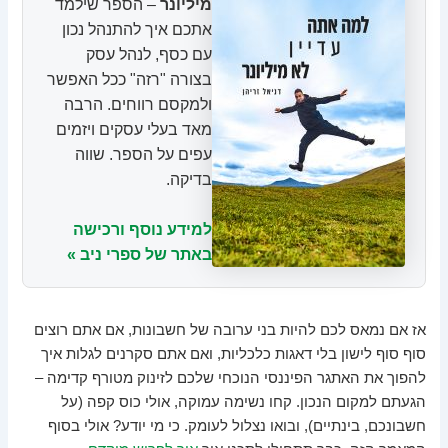
מיליונר
– הספר שילמד
אתכם איך להתנהל נכון
עם כסף, לנהל עסק
בצורה "רזה" ככל האפשר
ולמקסם רווחים. הרבה
מאד בעלי עסקים ויזמים
עפים על הספר. שווה
בדיקה.
למידע נוסף ורכישה
באתר של ספרי ניב »
אז אם נמאס לכם להיות בני ערובה של חשבונות, אם אתם רוצים
סוף סוף לישון בלי דאגות כלכליות, ואם אתם סקרנים לגלות איך
להפוך את האתגר הפיננסי הנוכחי שלכם לזינוק מטורף קדימה –
הגעתם למקום הנכון. קחו נשימה עמוקה, אולי כוס קפה (על
חשבונכם, בינתיים), ובואו נצלול לעומק. כי מי יודע? אולי בסוף