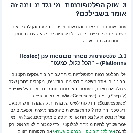
3. שוק הפלטפורמות: מי נגד מי ומה זה
אומר בשבילכם?
אחרי שהבנתם מי אתם ומה אתם צריכים, הגיע הזמן להכיר את
השחקנים המרכזיים בזירה. כל פלטפורמה מגיעה עם יתרונות,
חסרונות ותג מחיר שונה.
3.1. פלטפורמות מסחר מבוססות ענן (Hosted
Platforms) – "הכל כלול, כמעט"
אלו הפלטפורמות הפופולריות ביותר עבור רוב העסקים הקטנים
והבינוניים. אתם משלמים דמי מנוי חודשיים, ומקבלים פתרון שלם
שכולל את האתר, האחסון, האבטחה והתמיכה. חשבו על שופיפיי
(Shopify), וויקס (Wix eCommerce) או סקוורספייס
(Squarespace). הן קלות לשימוש, מהירות להקמה ודורשות מעט
ידע טכני. החיסרון? פחות גמישות בהתאמה אישית, ולפעמים גם
עמלות נוספות על מכירות או על תוספים מתקדמים. אבל היי, מי
אמר שצריך להיות מומחה לבלוקצ'יין כדי למכור חולצות? אולי רק
לדעת
איך לקנות ביטקוין בכרטיס אשראי
אם הלקוחות רוצים