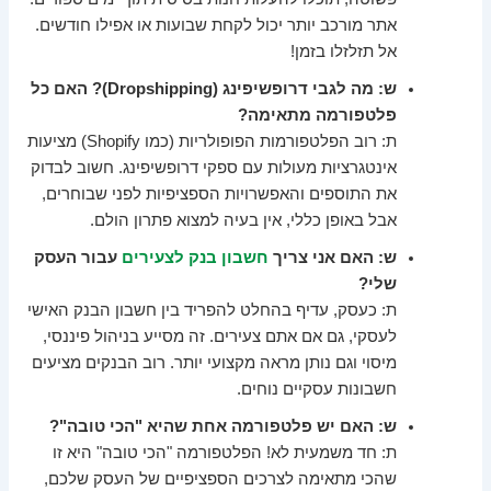
אתר מורכב יותר יכול לקחת שבועות או אפילו חודשים.
אל תזלזלו בזמן!
ש: מה לגבי דרופשיפינג (Dropshipping)? האם כל
פלטפורמה מתאימה?
ת: רוב הפלטפורמות הפופולריות (כמו Shopify) מציעות
אינטגרציות מעולות עם ספקי דרופשיפינג. חשוב לבדוק
את התוספים והאפשרויות הספציפיות לפני שבוחרים,
אבל באופן כללי, אין בעיה למצוא פתרון הולם.
ש: האם אני צריך
חשבון בנק לצעירים
עבור העסק
שלי?
ת: כעסק, עדיף בהחלט להפריד בין חשבון הבנק האישי
לעסקי, גם אם אתם צעירים. זה מסייע בניהול פיננסי,
מיסוי וגם נותן מראה מקצועי יותר. רוב הבנקים מציעים
חשבונות עסקיים נוחים.
ש: האם יש פלטפורמה אחת שהיא "הכי טובה"?
ת: חד משמעית לא! הפלטפורמה "הכי טובה" היא זו
שהכי מתאימה לצרכים הספציפיים של העסק שלכם,