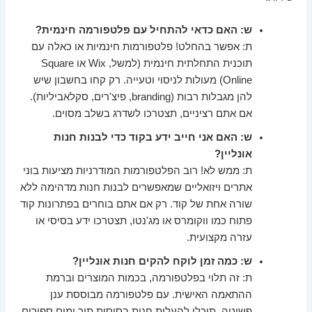
ש: האם כדאי להתחיל עם פלטפורמה חינמית?
ת: אפשר בהחלט! פלטפורמות חינמיות או כאלה עם
תוכנית התחלתית חינמית (למשל, Wix או Square
Online) מעולות לניסוי וטעייה. רק קחו בחשבון שיש
להן מגבלות רבות (branding, פיצ'רים, סקלאביליות).
אם אתם רציניים, תצטרכו לשדרג בשלב מסוים.
ש: האם אני חייב ידע בקוד כדי לבנות חנות
אונליין?
ת: ממש לא! רוב הפלטפורמות המודרניות מציעות בוני
אתרים ויזואליים שמאפשרים לבנות חנות מדהימה ללא
שורה אחת של קוד. רק אם אתם בוחרים בפתרונות קוד
פתוח כמו ווקומרס או מג'נטו, תצטרכו ידע בסיסי או
עזרה מקצועית.
ש: כמה זמן לוקח להקים חנות אונליין?
ת: זה תלוי בפלטפורמה, בכמות המוצרים וברמת
ההתאמה האישית. עם פלטפורמה מבוססת ענן
פשוטה, תוכלו להעלות חנות בסיסית תוך ימים ספורים.