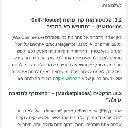
לשלם בזה.
3.2. פלטפורמות קוד פתוח (Self-Hosted
Platforms) – "החופש בא במחיר"
כאן אנחנו מדברים על פתרונות כמו ווקומרס (WooCommerce)
על גבי וורדפרס, או מג'נטו (Magento). אתם אחראים על הכל:
האחסון, האבטחה, התחזוקה והפיתוח. זה מעניק לכם חופש
מוחלט לעצב ולהתאים את האתר לכל צורך, אבל זה דורש ידע
טכני משמעותי, זמן והשקעה כספית לא מבוטלת. זה כמו לבנות
בית לבד, לעומת לשכור דירה. מי שרוצה באמת לבנות אימפריה,
אולי יחשוב בכיוון של
איך לפרוש מוקדם
בזכות ההצלחה הזו.
3.3. מרקטים (Marketplaces) – "להצטרף למסיבה
גדולה"
אטסי (Etsy), איביי (eBay), אמזון (Amazon) – אלו לא בדיוק
"פלטפורמות" במובן של בניית אתר אישי, אלא שווקים ענקיים
שבהם אתם פותחים "חנות" בתוך חנות גדולה יותר. היתרון?