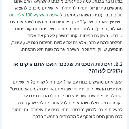
בואו נדבר בכנות. כמה כסף אתם מוכנים להשקיע? האם אתם
מחפשים פתרון זול יחסית להתחלה, או שאתם מוכנים להוציא
סכום נכבד (נניח, משהו שמתקרב ל-
איפה להשקיע 100 אלף דולר
בשיפוץ האתר ובשיווק)? ישנן פלטפורמות חינמיות (שמגיעות עם
מגבלות, כמובן), פלטפורמות במנוי חודשי ופתרונות קוד פתוח
שידרשו השקעה בפיתוח. קחו בחשבון לא רק את עלות
הפלטפורמה עצמה, אלא גם את עלויות הפיתוח (אם יש), עיצוב,
תוספים, שיווק ותחזוקה. חשיבה ארוכת טווח היא המפתח.
2.3. היכולות הטכניות שלכם: האם אתם גיקים או
זקוקים לעזרה?
האם אתם מרגישים בנוח עם קוד? עם ניהול שרתים? או שאתם
מעדיפים ממשק גרפי ידידותי שבו אתם גוררים ושמים אלמנטים?
יש פלטפורמות שדורשות ידע טכני רחב (כמו וורדפרס עם
ווקומרס) ויש כאלה שמתאימות לכל אחד, גם למי שרק רוצה
להעלות מוצר וללחוץ "פרסם". תהיו כנים עם עצמכם, זה יחסוך
לכם המון תסכול וכסף על מתכנתים בהמשך הדרך.