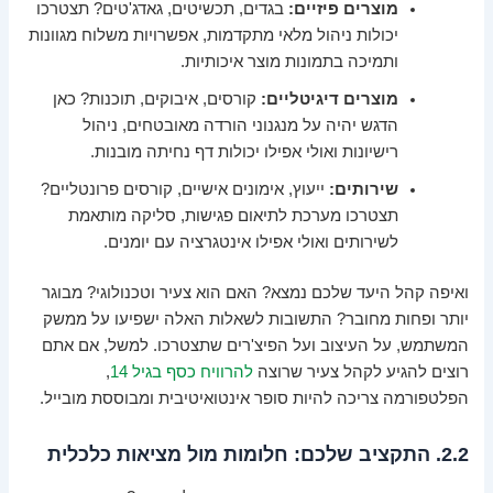
מוצרים פיזיים:
בגדים, תכשיטים, גאדג'טים? תצטרכו
יכולות ניהול מלאי מתקדמות, אפשרויות משלוח מגוונות
ותמיכה בתמונות מוצר איכותיות.
מוצרים דיגיטליים:
קורסים, איבוקים, תוכנות? כאן
הדגש יהיה על מנגנוני הורדה מאובטחים, ניהול
רישיונות ואולי אפילו יכולות דף נחיתה מובנות.
שירותים:
ייעוץ, אימונים אישיים, קורסים פרונטליים?
תצטרכו מערכת לתיאום פגישות, סליקה מותאמת
לשירותים ואולי אפילו אינטגרציה עם יומנים.
ואיפה קהל היעד שלכם נמצא? האם הוא צעיר וטכנולוגי? מבוגר
יותר ופחות מחובר? התשובות לשאלות האלה ישפיעו על ממשק
המשתמש, על העיצוב ועל הפיצ'רים שתצטרכו. למשל, אם אתם
רוצים להגיע לקהל צעיר שרוצה
להרוויח כסף בגיל 14
,
הפלטפורמה צריכה להיות סופר אינטואיטיבית ומבוססת מובייל.
2.2. התקציב שלכם: חלומות מול מציאות כלכלית