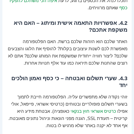
תוכלו לנהל את הכספים ברוגע, לדעת
איפה הכי משתלם להפקיד
כסף
שאתם מרוויחים.
4.2. אפשרויות התאמה אישית ומיתוג – האם היא
משקפת אתכם?
האתר שלכם הוא הזהות שלכם ברשת. האם הפלטפורמה
מאפשרת לכם לשנות עיצובים בקלות? להוסיף את הלוגו והצבעים
שלכם? ליצור חוויה ייחודית שמשקפת את המותג שלכם? אתם לא
רוצים שהחנות שלכם תיראה כמו עוד אלף חנויות אחרות.
4.3. שערי תשלום ואבטחה – כי כסף ואמון הולכים
יחד
זוהי נקודה שלא מתפשרים עליה. הפלטפורמה חייבת לתמוך
בשערי תשלום פופולריים ובטוחים (כרטיסי אשראי, פייפאל, אולי
אפילו
כרטיס אשראי חוץ בנקאי
כאופציה). אבטחת מידע היא
קריטית – תעודת SSL, הגנה מפני הונאות וניהול נתונים מאובטח.
אף אחד לא יקנה באתר שלא מרגיש לו בטוח.