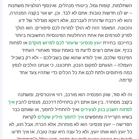
השתלמות, קופות גמל, ביטוחי מנהלים, ואינסוף רגולציות משתנות
– יש לנו חדשות טובות: אתם לא לבד. וכן, יש אור בקצה המנהרה,
והוא לא רכבת שדוהרת לעברכם, אלא דווקא מגדלור של ידע
והכוונה. המאמר הזה לא הולך למרוח לכם סיפורים. הוא הולך
לפרק לגורמים את אחת ההחלטות הפיננסיות החשובות ביותר
בחייכם: בחירת
יועץ פנסיוני שיעזור לכם לפרוש מוקדם
או לפחות
בכיף. אם אתם רוצים לדעת מי באמת עומד מאחורי העתיד
הפיננסי שלכם, ואיך לוודא שהוא שם בשבילכם – ולא רק בשביל
העמלה – הגעתם למקום הנכון. תתכוננו, כי אנחנו הולכים לנפץ
כמה מיתוסים ולתת לכם את כל הכלים כדי שתהיו צעד אחד
קדימה.
זה לא סוד, שוק הפנסיה הוא מורכב, רווי אינטרסים, ומשתנה
בקצב מסחרר. בין אם אתם רק בתחילת דרככם, מנסים להבין
איך
לפתוח חשבון בנק לצעירים
ואיך להתחיל לחסוך, או שאתם כבר
בשיא הקריירה ומחפשים
איך לחסוך מיליון שקלים
לקראת
הפרישה – יועץ פנסיוני הוא לא מותרות, אלא הכרח. אבל רגע, לא
כל יועץ הוא אותו יועץ, ולא כל עצה היא עצה טובה. אז איך תדעו