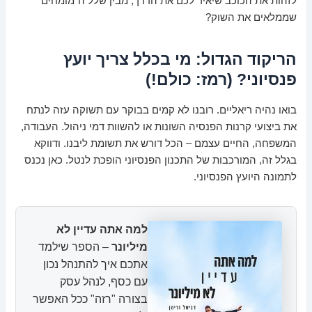
לזהות את הכוכב שיאיר לכם את הדרך, מבין שלל ה"מומחים"
שממלאים את השוק?
הריקוד הגדול: מי בכלל צריך יועץ
פנסיוני? (רמז: כולם!)
בואו נהיה ריאליים. רובנו לא קמים בבוקר עם תשוקה עזה לנתח
את ביצועי קרנות הפנסיה השונות או להשוות דמי ניהול. העבודה,
המשפחה, החיים עצמם – הכל דורש את תשומת ליבנו. ודווקא
בגלל זה, המורכבות של התכנון הפנסיוני הופכת לנטל. כאן נכנס
לתמונה היועץ הפנסיוני.
למה אתה עדיין לא
מיליונר
– הספר שילמד
אתכם איך להתנהל נכון
עם כסף, לנהל עסק
בצורה "רזה" ככל האפשר