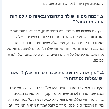
קומבינה. אין רישיון? אין שיחה. פשוט ככה.
3. "כמה ניסיון יש לך בתחום? ובאיזה סוג לקוחות
אתה מתמחה?"
יועץ עם עשרות שנות ניסיון זה תמיד יתרון, אבל לא פחות חשוב –
התמחות
. יש יועצים שהם מומחים בלקוחות צעירים, כאלה
שמתכננים קריירה שנייה, ויש כאלה שמומחים בתכנון פרישה
מורכב. וודאו שהניסיון וההתמחות שלו רלוונטיים למצבכם האישי.
אל תתביישו לשאול על תיקים דומים שהוא טיפל בהם (בלי לפרט
כמובן).
4. "איך אתה מחשב את שכר הטרחה שלך? האם
יש עמלות נסתרות?"
שקיפות מלאה בנושא הכספים היא אל"ף בי"ת. יועץ עצמאי יגבה
מכם שכר טרחה (לרוב שעה או פרויקט). וודאו שאתם מבינים
בדיוק מה הוא כולל. האם הוא כולל פגישות מעקב? כמה זמן הוא
מלווה אתכם? סוכן פנסיוני לרוב יקבל עמלות מהגוף המוסדי. גם