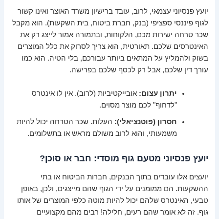
יועץ פנסיוני עצמאי, לרוב, עובד ברישיון משרד האוצר ואינו קשור
לגוף פיננסי ספציפי (בנק, חברת ביטוח, בית השקעות). הוא מקבל
שכר טרחה ישירות מכם, הלקוחות, ובתמורה אמור לייצג רק את
האינטרסים שלכם. תאורטית, הוא צריך לסרוק את כלל המוצרים
בשוק ולהמליץ על המתאים ביותר עבורכם, בלי הטיה. הוא כמו
עורך דין שלכם, אבל רק לכסף שלכם בפרישה.
יתרון עצום:
אובייקטיביות (לרוב). אין לו אינטרס
"לדחוף" לכם מוצר מסוים.
חסרון (פוטנציאלי):
העלות. שכר הטרחה יכול להיות
משמעותי, והוא לרוב משולם מראש או בתשלומים.
יועץ פנסיוני מטעם גוף מוסדי: חבר או סוכן?
יועצים אלו עובדים בתוך הבנקים, חברות הביטוח או בתי
ההשקעות. הם ממומנים על ידי הגוף שהם מייצגים, ולכן, באופן
טבעי, האינטרס שלהם יכול להיות מוטה כלפי המוצרים של אותו
גוף. זה לא אומר שהם רעים, חלילה! רבים מהם מקצועיים