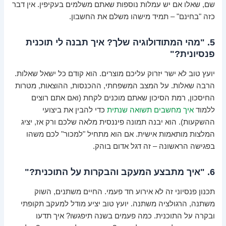
שם, שאלו אם יש עמלות נוספות שאתם משלמים בעקיפין. אין דבר
כזה "בחינם" – תמיד מישהו משלם את החשבון.
5. "מהי המתודולוגיה שלך? איך תבנה לי תוכנית
פנסיונית?"
יועץ טוב לא ישר יזרוק עליכם מוצרים. הוא קודם כל ישאל שאלות.
הרבה שאלות. על המצב המשפחתי, ההכנסות, ההוצאות, מטרות
החיסכון, רמת הסיכון שאתם מוכנים לקחת (ואם אתם רוצים
ללמוד
איך מחשבים תשואה שנתית
כדי להבין את ביצועי
ההשקעות). הוא יבנה תמונה פיננסית מלאה שלכם ורק אז, יציג
המלצות מותאמות אישית. אם הוא מתחיל "למכור" לכם משהו
בפגישה הראשונה – זה דגל אדום בוהק.
6. "איך מתבצע המעקב והבקרות על התוכנית?"
תכנון פנסיוני זה לא אירוע חד פעמי. החיים משתנים, השוק
משתנה, הרגולציה משתנה. יועץ טוב יציע מודל למעקב תקופתי
ובקרה על התוכנית. כמה פעמים בשנה תיפגשו? איך תדעו