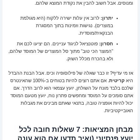
ומנוסים. אבל חשוב להבין את נקודת המוצא שלהם.
יתרון:
לרוב אין עלות ישירה ללקוח (היא מגולמת
במוצרים). נגישות וזמינות בתוך המסגרת
הבנקאית/מוסדית.
חסרון:
פוטנציאל לניגוד עניינים. הם יציעו לכם את
"המוצר הכי טוב" מתוך סל המוצרים של המוסד שלהם,
ולא בהכרח מכלל השוק.
אז מי עדיף? זו כבר שאלה של פילוסופיה וכיס. אבל הבנת ההבדל
היא
קריטית
. אם אתם רוצים להיות בטוחים ב-100% שהאינטרס
שלכם בלבד מונח על השולחן, יועץ עצמאי הוא לרוב הדרך. אם
אתם סומכים על המוסד ומחפשים פתרון נוח, יועץ מטעם המוסד
יכול להיות אופציה טובה, בתנאי שאתם מבינים את מגבלות
האובייקטיביות.
מבחן המציאות: 7 שאלות חובה לכל
יועץ פנסיוני (ואיך תדעו אם הוא עונה