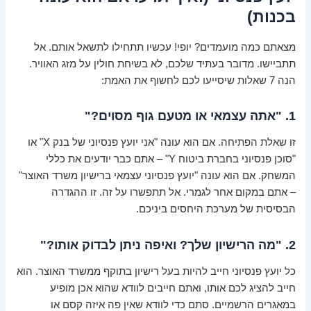
בכנות)
מצאתם כמה מועמדים? יופי! עכשיו תתחילו לתשאל אותם. אל
תתביישו. מדובר בעתיד שלכם, לא בשיחת חולין על מזג האוויר.
הנה 7 שאלות שיסייעו לכם לחשוף את האמת:
1. "אתה עצמאי או מטעם גוף מסוים?"
זו שאלת הפתיחה. אם הוא עונה "אני יועץ פנסיוני של בנק X" או
"סוכן פנסיוני בחברת ביטוח Y" – אתם כבר יודעים את כללי
המשחק. אם הוא עונה "יועץ פנסיוני עצמאי ברישיון משרד האוצר"
– אתם במקום אחר לגמרי. אל תתפשרו על זה. זו ההגדרה
הבסיסית של מערכת היחסים ביניכם.
2. "מה הרישיון שלך? ואיפה ניתן לבדוק אותו?"
כל יועץ פנסיוני חייב להיות בעל רישיון בתוקף ממשרד האוצר. הוא
חייב להציג לכם אותו, ואתם חייבים לוודא שהוא אכן מופיע
במאגרים הרשמיים. סתם כדי לוודא שאין פה איזה קסם או