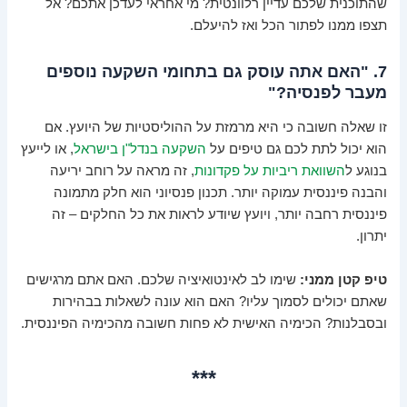
שהתוכנית שלכם עדיין רלוונטית? מי אחראי לעדכן אתכם? אל
תצפו ממנו לפתור הכל ואז להיעלם.
7. "האם אתה עוסק גם בתחומי השקעה נוספים
מעבר לפנסיה?"
זו שאלה חשובה כי היא מרמזת על ההוליסטיות של היועץ. אם
הוא יכול לתת לכם גם טיפים על
השקעה בנדל"ן בישראל
, או לייעץ
בנוגע ל
השוואת ריביות על פקדונות
, זה מראה על רוחב יריעה
והבנה פיננסית עמוקה יותר. תכנון פנסיוני הוא חלק מתמונה
פיננסית רחבה יותר, ויועץ שיודע לראות את כל החלקים – זה
יתרון.
טיפ קטן ממני:
שימו לב לאינטואיציה שלכם. האם אתם מרגישים
שאתם יכולים לסמוך עליו? האם הוא עונה לשאלות בבהירות
ובסבלנות? הכימיה האישית לא פחות חשובה מהכימיה הפיננסית.
***