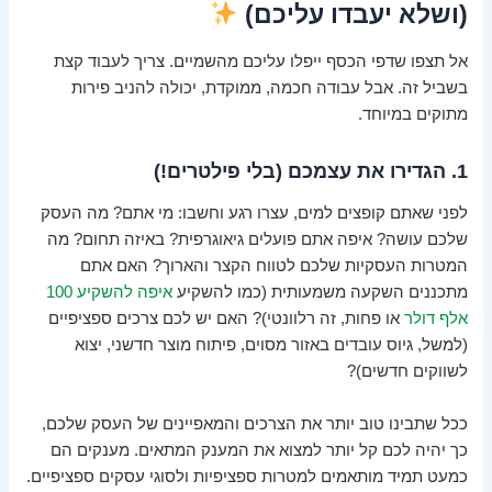
(ושלא יעבדו עליכם)
אל תצפו שדפי הכסף ייפלו עליכם מהשמיים. צריך לעבוד קצת
בשביל זה. אבל עבודה חכמה, ממוקדת, יכולה להניב פירות
מתוקים במיוחד.
1. הגדירו את עצמכם (בלי פילטרים!)
לפני שאתם קופצים למים, עצרו רגע וחשבו: מי אתם? מה העסק
שלכם עושה? איפה אתם פועלים גיאוגרפית? באיזה תחום? מה
המטרות העסקיות שלכם לטווח הקצר והארוך? האם אתם
מתכננים השקעה משמעותית (כמו להשקיע
איפה להשקיע 100
אלף דולר
או פחות, זה רלוונטי)? האם יש לכם צרכים ספציפיים
(למשל, גיוס עובדים באזור מסוים, פיתוח מוצר חדשני, יצוא
לשווקים חדשים)?
ככל שתבינו טוב יותר את הצרכים והמאפיינים של העסק שלכם,
כך יהיה לכם קל יותר למצוא את המענק המתאים. מענקים הם
כמעט תמיד מותאמים למטרות ספציפיות ולסוגי עסקים ספציפיים.