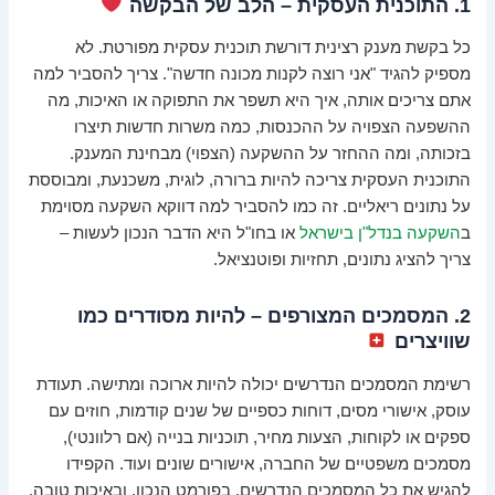
1. התוכנית העסקית – הלב של הבקשה
כל בקשת מענק רצינית דורשת תוכנית עסקית מפורטת. לא
מספיק להגיד "אני רוצה לקנות מכונה חדשה". צריך להסביר למה
אתם צריכים אותה, איך היא תשפר את התפוקה או האיכות, מה
ההשפעה הצפויה על ההכנסות, כמה משרות חדשות תיצרו
בזכותה, ומה ההחזר על ההשקעה (הצפוי) מבחינת המענק.
התוכנית העסקית צריכה להיות ברורה, לוגית, משכנעת, ומבוססת
על נתונים ריאליים. זה כמו להסביר למה דווקא השקעה מסוימת
ב
השקעה בנדל"ן בישראל
או בחו"ל היא הדבר הנכון לעשות –
צריך להציג נתונים, תחזיות ופוטנציאל.
2. המסמכים המצורפים – להיות מסודרים כמו
שוויצרים
רשימת המסמכים הנדרשים יכולה להיות ארוכה ומתישה. תעודת
עוסק, אישורי מסים, דוחות כספיים של שנים קודמות, חוזים עם
ספקים או לקוחות, הצעות מחיר, תוכניות בנייה (אם רלוונטי),
מסמכים משפטיים של החברה, אישורים שונים ועוד. הקפידו
להגיש את כל המסמכים הנדרשים, בפורמט הנכון, ובאיכות טובה.