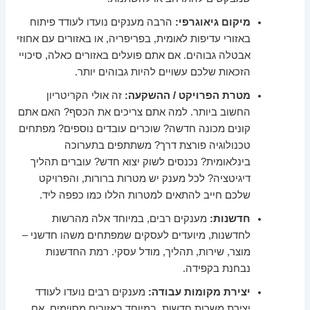
מיקום גיאוגרפי:
הרבה מענקים נועדו לעודד פיתוח
באזורי עדיפות לאומית, בפריפריה, או באזורים עם אחוזי
אבטלה גבוהים. אם אתם פועלים באזורים כאלה, סיכויי
הזכאות שלכם עשויים להיות גבוהים יותר.
מטרת הפרויקט / ההשקעה:
זה אולי הקריטריון
החשוב ביותר. למה אתם צריכים את הכסף? האם אתם
קונים מכונה חדשה? שוכרים עובדים נוספים? מפתחים
טכנולוגיה פורצת דרך? משתתפים בתערוכה
בינלאומית? נכנסים לשוק יצוא חדש? עוברים תהליך
דיגיטציה? לכל מענק יש מטרות ברורות, והפרויקט
שלכם חייב להתאים למטרות הללו כמו כפפה ליד.
חדשנות:
מענקים רבים, במיוחד אלה מהרשות
לחדשנות, מיועדים לעסקים שמפתחים משהו חדשני –
מוצר, שירות, תהליך, מודל עסקי. רמת החדשנות
נבחנת בקפידה.
יצירת מקומות עבודה:
מענקים רבים נועדו לעודד
יצירת משרות חדשות, במיוחד באזורים מסוימים. אם