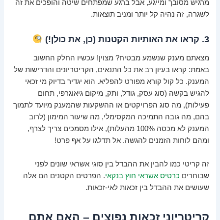
מרגיש מסובך ומייגע, אבל ברגע שמפתחים שיטה והופכים את זה
לשגרה, זה נהיה קל יותר ומניב תוצאות.
3. קראו את האותיות הקטנות (כן, את כולן!)
מצאתם מענק שנשמע מבטיח? מצוין! עכשיו החלק החשוב
באמת: קראו בעיון רב את כל התנאים, הקריטריונים והדרישות של
המענק. כל קול קורא מפורט להפליא. הוא יגדיר בדיוק מי זכאי
להגיש בקשה (סוג עסק, גודל, ותק, מיקום גיאוגרפי, תחום
פעילות), מה סוג הפרויקטים או ההשקעות שהמענק מיועד לתמוך
בהם, מה גובה התמיכה המקסימלי, מה שיעור המימון (לרוב
המענק לא מכסה 100% מהעלות), אילו מסמכים צריך לצרף,
ומהם לוחות הזמנים להגשה. אל תדלגו על אף פרט!
זה קריטי כמו להבין את ההבדל בין סוגי אשראי שונים לפני
שבוחרים
כרטיס אשראי חוץ בנקאי
. הפרטים הקטנים הם אלה
שעושים את ההבדל בין זכאות לאי-זכאות.
קריטריוני זכאות נפוצים – האם אתם