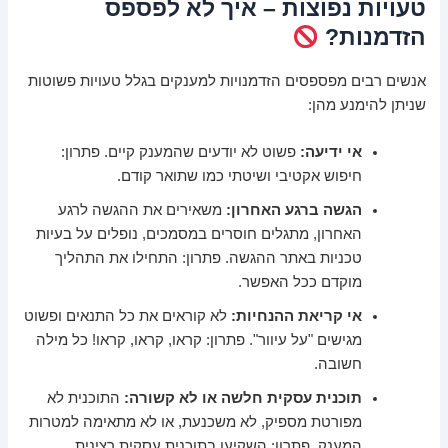
טעויות נפוצות – איך לא לפספס
הזדמנות?
אנשים רבים מפספסים הזדמנויות למענקים בגלל טעויות פשוטות
שניתן להימנע מהן:
אי ידיעה:
פשוט לא יודעים שהמענק קיים. פתרון:
חיפוש אקטיבי ושיטתי כמו שתואר קודם.
הגשה ברגע האחרון:
משאירים את ההגשה לרגע
האחרון, מתגלים חוסרים במסמכים, נופלים על בעיות
טכניות באתר ההגשה. פתרון: התחילו את התהליך
מוקדם ככל האפשר.
אי קריאת ההנחיות:
לא קוראים את כל התנאים ופשוט
מגישים "על עיוור". פתרון: קראו, קראו, קראו! כל מילה
חשובה.
תוכנית עסקית חלשה או לא קשורה:
התוכנית לא
מפורטת מספיק, לא משכנעת, או לא מתאימה למטרות
המענק. פתרון: השקיעו בתוכנית עסקית רצינית