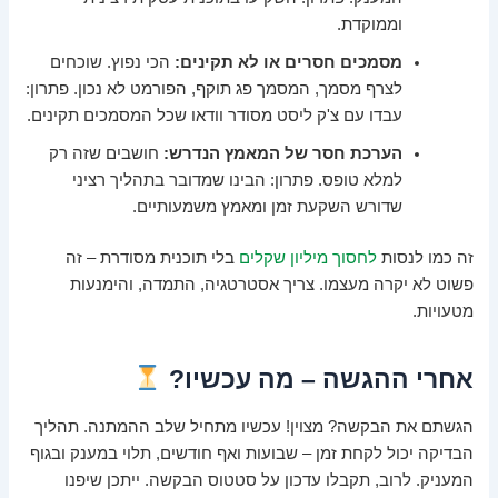
וממוקדת.
מסמכים חסרים או לא תקינים:
הכי נפוץ. שוכחים
לצרף מסמך, המסמך פג תוקף, הפורמט לא נכון. פתרון:
עבדו עם צ'ק ליסט מסודר וודאו שכל המסמכים תקינים.
הערכת חסר של המאמץ הנדרש:
חושבים שזה רק
למלא טופס. פתרון: הבינו שמדובר בתהליך רציני
שדורש השקעת זמן ומאמץ משמעותיים.
זה כמו לנסות
לחסוך מיליון שקלים
בלי תוכנית מסודרת – זה
פשוט לא יקרה מעצמו. צריך אסטרטגיה, התמדה, והימנעות
מטעויות.
אחרי ההגשה – מה עכשיו?
הגשתם את הבקשה? מצוין! עכשיו מתחיל שלב ההמתנה. תהליך
הבדיקה יכול לקחת זמן – שבועות ואף חודשים, תלוי במענק ובגוף
המעניק. לרוב, תקבלו עדכון על סטטוס הבקשה. ייתכן שיפנו