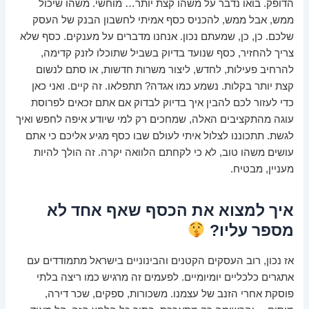
הדופק. בואו נדבר על משהו קצת יותר… מוחשי. משהו שיכול
ממש, אבל ממש, להכניס כסף אמיתי לחשבון הבנק של העסק
שלכם. כן, כן, שמעתם נכון. אנחנו מדברים על מענקים. כסף שלא
צריך להחזיר, כסף שנועד בדיוק בשביל שתוכלו לזנק קדימה,
להרחיב פעילות, לחדש, ליצור משרות חדשות, או סתם לנשום
קצת יותר בקלות. נשמע כמו אגדה? תתפלאו. זה קיים. ואני כאן
כדי לעזור לכם להבין איך בדיוק לבדוק אם אתם זכאים לפרוסת
עוגה מהתקציבים האלה, שמחכים רק למי שיודע איפה לחפש ואיך
לגשת. תתכוננו לצלול איתי לעולם שבו כסף מגיע אליכם כי אתם
עושים משהו טוב, לא כי לקחתם הלוואה יקרה. זה הולך להיות
מעניין, מבטיח.
איך למצוא את הכסף שאף אחד לא
מספר עליו?
אז נכון, רוב העסקים הקטנים והבינוניים בישראל מתמודדים עם
אתגרים כלכליים יומיומיים. לפעמים זה מרגיש כמו ריצה בלתי
פוסקת אחרי הזנב של עצמנו. משכורות, ספקים, שכר דירה,