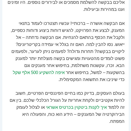
אליכם בבקשה להשלמת מסמכים או לבירורים נוספים. היו זמינים
וענו במהירות וביעילות.
אם הבקשה אושרה – ברכותיי! עכשיו תצטרכו לעמוד בתנאי
המענק, לבצע את הפרויקט, להגיש דוחות ביצוע ודוחות כספיים,
ולקבל את הכסף בהתאם להנחיות. אם הבקשה נדחתה – אל
ייאוש. נסו להבין למה. האם זה בגלל אי עמידה בקריטריונים?
ליקויים בבקשה? תחרות גדולה? לפעמים ניתן לערער, ולפעמים
פשוט לומדים מהטעויות ומגישים בקשה מוצלחת יותר למענק
הבא. זכרו, עקשנות משתלמת, בחיפוש אחר מענקים וגם
בהשקעות – למשל, בחיפוש אחר
איפה להשקיע 500 אלף שקל
כדי שיניבו את התשואה המקסימלית.
בעולם העסקים, בדיוק כמו בחיים הפיננסיים הפרטיים, חשוב
להיות אקטיביים ולקחת אחריות על הגורל הכלכלי שלכם. בין אם
זה ללמוד
איך לקנות ביטקוין בכרטיס אשראי
או לצלול לעומק
הבירוקרטיה של המענקים – הידע הוא כוח, והפעולה היא
המפתח.