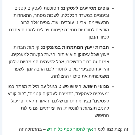
גופים מסייעים לעסקים:
הסוכנות לעסקים קטנים
ובינוניים במשרד הכלכלה, לשכות מסחר, התאחדות
התעשיינים, ארגוני עובדים ועוד. גופים אלה לרוב
מודעים לתוכניות תמיכה קיימות ויכולים להפנות אתכם
לכיוון הנכון.
חברות ייעוץ המתמחות במענקים:
קיימות חברות
ייעוץ שכל עיסוקן הוא איתור והגשת בקשות למענקים.
אמנם זה כרוך בתשלום, אבל לפעמים המומחיות שלהן
והידע הספציפי יכולים לחסוך לכם הרבה זמן ולשפר
משמעותית את סיכויי ההצלחה.
מנועי חיפוש:
חיפוש פשוט בגוגל עם מילות מפתח כמו
"מענקים לעסקים", "תמיכה לעסקים קטנים", "קול קורא
לעסקים" בצירוף התחום שלכם והאזור הגיאוגרפי יכול
להניב תוצאות רלוונטיות. היו יצירתיים עם מילות
החיפוש.
זה קצת כמו ללמוד
איך לחסוך כסף כל חודש
– בהתחלה זה