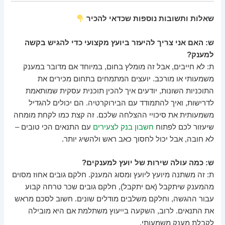
שאלות ותשובות נוספות שכדאי להכיר
ש: האם אני צריך להיעזר ביועץ מקצועי כדי להגיש בקשה
למענק?
ת: לא חייבים, אבל זה מומלץ בחום, במיוחד אם מדובר במענק
משמעותי או מורכב. יועצים המתמחים בתחום מכירים את
התוכניות השונות, יודעים איך להכין תוכנית עסקית שמותאמת
לדרישות, ואיך להתמודד עם הבירוקרטיה. הם יכולים להגדיל
משמעותית את סיכויי ההצלחה שלכם. זה קצת כמו לקחת מומחה
שיעזור לכם לפתוח
חשבון בנק לצעירים
עם התנאים הכי טובים –
לא חובה, אבל יכול לחסוך כאב ראש ולהשיג יותר.
ש: כמה עולה שירות של יועץ למענקים?
ת: זה משתנה מיועץ ליועץ ומסוג המענק. חלקם גובים אחוז מסוים
מהמענק שיתקבל (אם יתקבל), חלקם גובים שכר טרחה קבוע
עבור ההגשה, וחלקם משלבים מודלים שונים. חשוב לסכם מראש
את התנאים. לרוב, השקעה בייעוץ משתלמת אם היא מובילה
לקבלת מענק משמעותי.