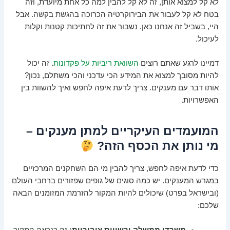
לא קל למצוא אותן, זה לא קל להבין למה כל אחת מיועדת, וזה
בטח לא קל לעבור את הבירוקרטיה הכרוכה בהגשת בקשה. אבל
היי, בשביל זה אנחנו כאן. נשבור את זה לחתיכות קטנות וקלות
לעיכול.
דמיינו לרגע שאתם רוצים
השוואת ריביות על פקדונות
. זה יכול
להיות מסובך למצוא את המידע הכי עדכני והכי משתלם, נכון?
אותו דבר עם מענקים. צריך לדעת איפה לחפש ואיך להשוות בין
האפשרויות.
המועמדים העיקריים למתן מענקים –
מי נותן את הכסף הזה?
כדי לדעת איפה לחפש, צריך להבין מי הם השחקנים המרכזיים
במגרש המענקים. יש כמה סוגים של גופים שפזורים ברחבי העולם
(ובישראל בפרט) שיכולים להיות המקור להזרמת המזומנים הבאה
שלכם:
משרדי ממשלה ורשויות ציבוריות:
זה כנראה המקור