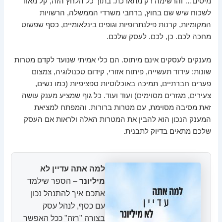
מיסים… והרשימה רק מתארכת. בתוך כל הלחץ הזה, קל מאוד
לשכוח שיש שם בחוץ, ברחבי משרדי הממשלה, הרשויות
המקומיות, קרנות פילנתרופיות וגופים בינלאומיים, כסף שפשוט
מחכה לכם. כן, לכם. לעסק שלכם.
מענקים לעסקים אינם מיתוס. הם כלי אמיתי שנועד לקדם מטרות
שונות: עידוד תעשייה, פיתוח אזורי, קידום טכנולוגיה, צמצום
פערים חברתיים, תמיכה באוכלוסיות ספציפיות (כמו נשים,
צעירים, מגזרים מסוימים) ועוד ועוד. כל גוף שמציע מענק עושה
זאת מסיבה מסוימת, עם מטרות ברורות. והמפתח למציאת
המענק הנכון הוא להבין את המטרות האלה ולראות אם העסק
שלכם מתאים בדיוק לתבנית.
למה אתה עדיין לא
מיליונר
– הספר שילמד
אתכם איך להתנהל נכון
עם כסף, לנהל עסק
בצורה "רזה" ככל האפשר