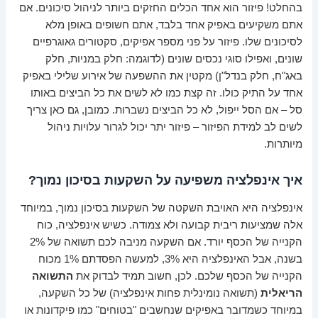
בהחלט! פיזור הוא אחד הכלים החזקים ביותר לניהול סיכונים. אם
אתם משקיעים באפיק אחד בלבד, אתם חשופים באופן מלא
לסיכונים שלו. פיזור על פני מספר אפיקים, סקטורים גאוגרפיים
שונים, ואפילו סוגי נכסים שונים (לדוגמה: חלק במניות, חלק
באג"ח, חלק בנדל"ן) מקטין את ההשפעה של אירוע שלילי באפיק
אחד על התיק כולו. זה קצת כמו לא לשים את כל הביצים באותו
סל – אם הסל ייפול, לא כל הביצים נשברות. כמובן, גם כאן צריך
לשים לב למידת הפיזור – פיזור יתר יכול לגרור עלויות ניהול
מיותרות.
איך אינפלציה משפיעה על השקעות בסיכון נמוך?
אינפלציה היא האויבת השקטה של השקעות בסיכון נמוך, במיוחד
אלה שמציעות ריבית קבועה ולא צמודה. כשיש אינפלציה, כוח
הקנייה של הכסף יורד. אם השקעה מניבה לכם תשואה של 2%
בשנה, אבל האינפלציה היא 3%, למעשה הפסדתם 1% מכוח
הקנייה של הכסף שלכם. לכן, חשוב תמיד לבדוק את
התשואה
הריאלית
(תשואה נומינלית פחות אינפלציה) של כל השקעה,
במיוחד כשמדובר באפיקים שנחשבים "בטוחים" כמו פיקדונות או