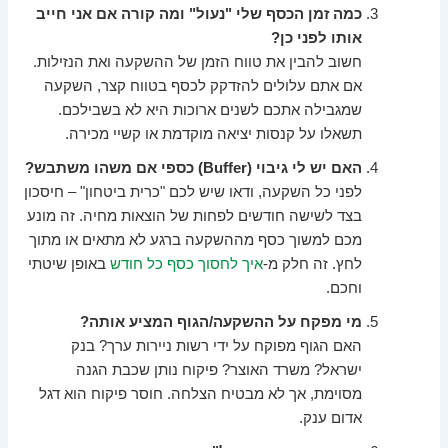
כמה זמן הכסף שלי "נעול" ומה קורה אם אני חייב
אותו לפני כן?
חשוב להבין את טווח הזמן של ההשקעה ואת הנזילות.
אם אתם עלולים להזדקק לכסף בטווח קצר, השקעה
שמגבילה אתכם לשנים ארוכות היא לא בשבילכם.
תשאלו על קנסות יציאה מוקדמת או קשיי מכירה.
האם יש לי גיבוי (Buffer) כספי אם משהו משתבש?
לפני כל השקעה, ודאו שיש לכם "כרית ביטחון" – חיסכון
בצד לשישה חודשים לפחות של הוצאות מחיה. זה מונע
מכם למשוך כסף מההשקעה ברגע לא מתאים או מתוך
לחץ. זה חלק מ-
איך לחסוך כסף כל חודש
באופן שיטתי
וחכם.
מי מפקח על ההשקעה/הגוף המציע אותה?
האם הגוף מפוקח על ידי רשות ניירות ערך? בנק
ישראל? משרד האוצר? פיקוח נותן שכבת הגנה
מסוימת, אך לא מבטיח הצלחה. חוסר פיקוח הוא דגל
אדום ענק.