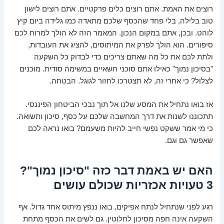
רוצים את האמת. אתם רוצים כלים פרקטיים. אתם רוצים לישון
טוב בלילה, בלי פחד שהכסף שלכם מתאדה כמו גלידה ביום קיץ
לוהט. ובכן, אתם במקום הנכון. המאמר הזה לא הולך למרוח לכם
סיפורים. הוא הולך לפרק את המיתוסים, להציג את העובדות,
ולתת לכם את כל מה שאתם צריכים כדי לבדוק כל השקעה
"בסיכון נמוך" כאילו אתם סוכני חשאיים במשימה סודית. מוכנים
לצלול? כי אחרי זה, לא תצטרכו לחזור לגוגל. הבטחה.
אז בואו נתחיל את המסע שלנו אל תוך נבכי הביטחון הפיננסי.
תתכוננו לשנות את דרך המחשבה שלכם על כסף, סיכון ותשואה.
כי מי אמר ששקט נפשי חייב להיות משעמם? בואו נראה לכם
שאפשר גם וגם.
האם יש באמת דבר כזה "סיכון נמוך"?
3 טעויות אכזריות שכולם עושים
רגע לפני שנתחיל לנתח אפיקים, בואו ננפץ מיתוס אחד גדול. אף
השקעה אינה חפה מסיכון לחלוטין. גם לשים את הכסף מתחת