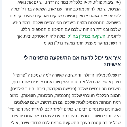
(אי יציבות פוליטית או כלכלית במדינה זרה). יש גם את נושא
המיסוי, שיכול להיות מורכב יותר. עם זאת, השקעה בחו"ל יכולה
להציע פיזור גאוגרפי מצוין וגישה לשווקים ואפיקים שאינם קיימים
בישראל. ההחלטה תלויה ביעדים הפיננסיים שלכם, רמת הידע
שלכם ובמידת הנוחות שלכם עם הסיכונים הנוספים הללו.
לדוגמה,
השקעה בנדל"ן בחו"ל
יכולה להיות אטרקטיבית, אך
דורשת מחקר מעמיק יותר מאשר נדל"ן מקומי.
איך אני יכול לדעת אם ההשקעה מתאימה לי
אישית?
זו שאלת מיליון הדולר, והתשובה קשורה למה שמכונה "פרופיל
סיכון אישי". זה כולל את טווח הזמן שבו אתם צריכים את הכסף,
היעדים הפיננסיים שלכם (פרישה מוקדמת, דירה, חינוך לילדים),
המצב הכלכלי הנוכחי שלכם (הכנסות, חסכונות, הוצאות), וכמובן,
רמת הנוחות הפסיכולוגית שלכם עם תנודתיות. ישנם שאלונים
ואבחונים פיננסיים רבים שיכולים לעזור לכם להגדיר את הפרופיל
הזה. והכי חשוב – תמיד תהיו כנים עם עצמכם. אם אתם יודעים
שכל ירידה קטנה בערך ההשקעה גורמת לכם לנדודי שינה, אולי