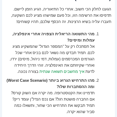
הגענו לחלק הכי חשוב. אחרי כל התיאוריה, הגיע הזמן ליישם.
תדפיסו את הרשימה הזו, וכל פעם שמישהו מציע לכם השקעה,
תעברו עליה בשיא הרצינות. זה הכסף שלכם, תהיו קשוחים!
מהי התשואה הריאלית הצפויה אחרי אינפלציה,
עמלות ומיסים?
אל תסתכלו רק על "המספר הגדול" שהמשקיע מציג
לכם. תמיד תבדקו מה נשאר לכם בכיס אחרי שכל
הגורמים המכרסמים (עמלות, דמי ניהול, מיסים) ירדו,
ואחרי שקיזזתם את האינפלציה. זוהי הדרך היחידה
לדעת
איך מחשבים תשואה שנתית
בצורה נכונה.
מהו התרחיש הגרוע ביותר (Worst Case Scenario)
ומה ההסתברות שלו?
תדמיינו את הקטסטרופה. מה יקרה אם השוק קורס?
אם החברה פושטת רגל? אם נכס הנדל"ן עומד ריק?
תמיד תבקשו את התרחיש הכי שחור, ותשאלו כמה
סביר שהוא יקרה.