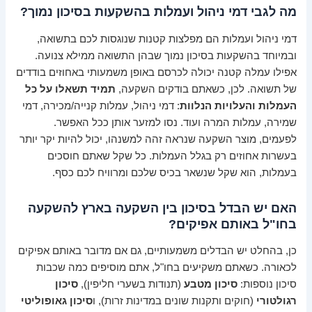
מה לגבי דמי ניהול ועמלות בהשקעות בסיכון נמוך?
דמי ניהול ועמלות הם מפלצות קטנות שנוגסות לכם בתשואה,
ובמיוחד בהשקעות בסיכון נמוך שבהן התשואה ממילא צנועה.
אפילו עמלה קטנה יכולה לכרסם באופן משמעותי באחוזים בודדים
של תשואה. לכן, כשאתם בודקים השקעה,
תמיד תשאלו על כל
העמלות והעלויות הנלוות
: דמי ניהול, עמלות קנייה/מכירה, דמי
שמירה, עמלות המרה ועוד. נסו למזער אותן ככל האפשר.
לפעמים, מוצר השקעה שנראה זהה למשנהו, יכול להיות יקר יותר
בעשרות אחוזים רק בגלל העמלות. כל שקל שאתם חוסכים
בעמלות, הוא שקל שנשאר בכיס שלכם ומרוויח לכם כסף.
האם יש הבדל בסיכון בין השקעה בארץ להשקעה
בחו"ל באותם אפיקים?
כן, בהחלט יש הבדלים משמעותיים, גם אם מדובר באותם אפיקים
לכאורה. כשאתם משקיעים בחו"ל, אתם מוסיפים כמה שכבות
סיכון נוספות:
סיכון מטבע
(תנודות בשערי חליפין),
סיכון
רגולטורי
(חוקים ותקנות שונים במדינות זרות), ו
סיכון גאופוליטי