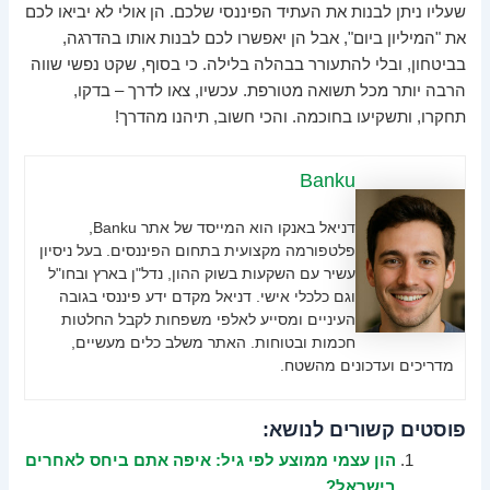
שעליו ניתן לבנות את העתיד הפיננסי שלכם. הן אולי לא יביאו לכם
את "המיליון ביום", אבל הן יאפשרו לכם לבנות אותו בהדרגה,
בביטחון, ובלי להתעורר בבהלה בלילה. כי בסוף, שקט נפשי שווה
הרבה יותר מכל תשואה מטורפת. עכשיו, צאו לדרך – בדקו,
תחקרו, ותשקיעו בחוכמה. והכי חשוב, תיהנו מהדרך!
Banku
דניאל באנקו הוא המייסד של אתר Banku,
פלטפורמה מקצועית בתחום הפיננסים. בעל ניסיון
עשיר עם השקעות בשוק ההון, נדל"ן בארץ ובחו"ל
וגם כלכלי אישי. דניאל מקדם ידע פיננסי בגובה
העיניים ומסייע לאלפי משפחות לקבל החלטות
חכמות ובטוחות. האתר משלב כלים מעשיים,
מדריכים ועדכונים מהשטח.
פוסטים קשורים לנושא:
הון עצמי ממוצע לפי גיל: איפה אתם ביחס לאחרים
בישראל?