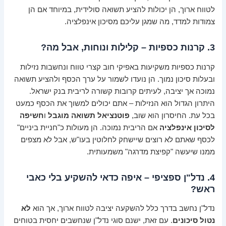
לטווח ארוך, הן יכולות להציע תשואה סולידית, במיוחד אם הן
צמודות למדד, מה שמגן עליכם מסיכון אינפלציה.
3. קרנות כספיות – קלילות ונוחות, אבל מה?
קרנות כספיות משקיעות באפיקי חוב קצרי טווח ונחשבות נזילות
ובעלות סיכון נמוך. הן נועדו לשמור על ערך הכסף ולהציע תשואה
נמוכה אך יציבה, לעיתים קרובות קשורה לריבית בנק ישראל.
היתרון הגדול הוא הנזילות – אתם יכולים למשוך את הכסף כמעט
בכל עת. החיסרון הוא שוב,
פוטנציאל תשואה מוגבל
ו
חשיפה
לסיכון אינפלציה
אם הריבית נמוכה. הן מעולות כ"חניית ביניים"
לכסף שאתם לא רוצים שיישחק לחלוטין בעו"ש, אבל לא מצפים
ממנו שיעשה "קפיצת מדרגה" משמעותית.
4. נדל"ן ספציפי – איפה כדאי להשקיע בלי כאבי
ראש?
נדל"ן נחשב בדרך כלל להשקעה יציבה לטווח ארוך, אך הוא
לא
נטול סיכונים
. עם זאת, ישנם סוגי נדל"ן שנחשבים יחסית בטוחים