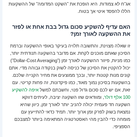
אג"ח לא צמודות. היא הופכת את "השקט המדומה" של ההשקעות
הללו להפסד איטי אך בטוח.
האם עדיף להשקיע סכום גדול בבת אחת או לפזר
את ההשקעה לאורך זמן?
זו שאלה מצוינת, והתשובה תלויה בעיקר באופי ההשקעה וברמת
הסיכון שאתם מוכנים לקחת. אם מדובר בהשקעה תנודתית יותר,
כמו מניות, פיזור ההשקעה לאורך זמן ("Dollar-Cost Averaging")
יכול להקטין את הסיכון של כניסה לשוק בנקודה גבוהה מדי. אתם
קונים מנות קטנות יותר, ובכך ממוצעים את מחיר הקנייה שלכם.
בהשקעות בסיכון נמוך מאוד, כמו פיקדונות, זה פחות קריטי. עם
זאת, אם יש לכם סכום גדול פנוי, וחשבתם למשל
איפה להשקיע
100 אלף דולר
, ומוודאים שזו השקעה יציבה, לעיתים דווקא
השקעה חד פעמית יכולה להניב יותר לאורך זמן, כיוון שהיא
נמצאת בשוק לפרק זמן ארוך יותר. תמיד כדאי להתייעץ עם
מומחה כדי להבין מהי האסטרטגיה המתאימה ביותר למצבכם
הספציפי.