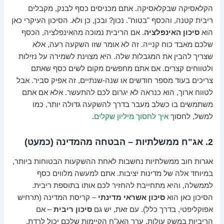
הקלאסיקה שבקלאסיקה. אתם מכניסים כסף לבנק, מקבלים
ריבית קטנה, והכסף "בטוח". נכון? ובכן, כן ולא. הסיכון העיקרי כאן
הוא
סיכון האינפלציה
. אם הריבית נמוכה מהאינפלציה, הכסף
שלכם מאבד כוח קנייה. זה לא אומר שזו השקעה רעה, אלא
שצריך להבין את המגבלות שלה. היא מצוינת לשמירה על נזילות
ולטווחים קצרים. אם אתם מחפשים מקום לשים כסף שאתם
צריכים בעוד מספר חודשים או שנה-שנתיים, זה אפיק סביר. אבל
לטווח ארוך, הוא כנראה לא יגרום לכם להתעשר. אלא אם אתם
משתמשים בו כשלב מעבר בדרך להשקעה גדולה יותר, כמו
למשל, לחסוך
איך לחסוך מיליון שקלים
.
2. אג"ח ממשלתיות – הבטחה מהמדינה (כמעט)
אגרות חוב ממשלתיות נחשבות לאחת ההשקעות הבטוחות ביותר,
במיוחד אלה של מדינות יציבות. אתם למעשה מלווים כסף
לממשלה, והיא מתחייבת להחזיר לכם אותו בתוספת ריבית.
הסיכון כאן הוא
סיכון אשראי מדינתי
– קריסת המדינה (תרחיש
אפוקליפטי, בדרך כלל). עם זאת, יש גם
סיכון ריבית
– אם
הריביות במשק עולות, ערך האג"ח הקיימות שלכם יכול לרדת.