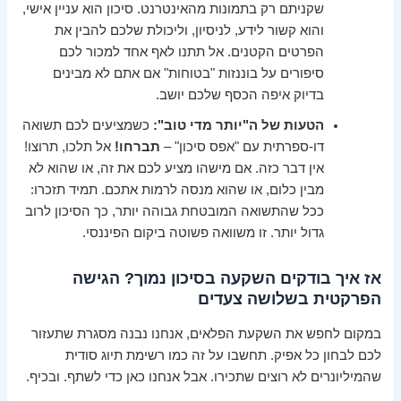
שקניתם רק בתמונות מהאינטרנט. סיכון הוא עניין אישי,
והוא קשור לידע, לניסיון, וליכולת שלכם להבין את
הפרטים הקטנים. אל תתנו לאף אחד למכור לכם
סיפורים על בוננזות "בטוחות" אם אתם לא מבינים
בדיוק איפה הכסף שלכם יושב.
הטעות של ה"יותר מדי טוב":
כשמציעים לכם תשואה
דו-ספרתית עם "אפס סיכון" –
תברחו!
אל תלכו, תרוצו!
אין דבר כזה. אם מישהו מציע לכם את זה, או שהוא לא
מבין כלום, או שהוא מנסה לרמות אתכם. תמיד תזכרו:
ככל שהתשואה המובטחת גבוהה יותר, כך הסיכון לרוב
גדול יותר. זו משוואה פשוטה ביקום הפיננסי.
אז איך בודקים השקעה בסיכון נמוך? הגישה
הפרקטית בשלושה צעדים
במקום לחפש את השקעת הפלאים, אנחנו נבנה מסגרת שתעזור
לכם לבחון כל אפיק. תחשבו על זה כמו רשימת תיוג סודית
שהמיליונרים לא רוצים שתכירו. אבל אנחנו כאן כדי לשתף. ובכיף.