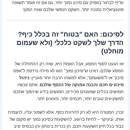
עדיף לבחור באפיק עם סיכון נמוך יותר, גם אם זה אומר תשואה
פוטנציאלית נמוכה יותר. השקט הנפשי שלכם שווה המון!
לסיכום: האם "בטוח" זה בכלל כיף?
הדרך שלך לשקט כלכלי (ולא שעמום
מוחלט)
אז הגענו לסוף המסע, אבל האמת היא, שזה רק ההתחלה של
המסע שלכם. ראינו ש"סיכון נמוך" הוא לא מילה נרדפת ל"אפס
סיכון" או ל"משעמם", אלא למשהו הרבה יותר מעניין:
ניהול
סיכונים חכם והבנה עמוקה של הכסף שלכם
. אתם עכשיו
חמושים בכלים שמעטים מכירים, חמושים בידע שיהפוך אתכם
למשקיעים טובים יותר, חכמים יותר, ורגועים יותר.
זכרו, המטרה היא לא רק להרוויח כסף, אלא לשמור עליו, להצמיח
אותו, ובעיקר – לחיות ברוגע. להשקעות בסיכון נמוך יש מקום של
כבוד בכל תיק השקעות חכם, הן ככרית ביטחון והן כבסיס יציב