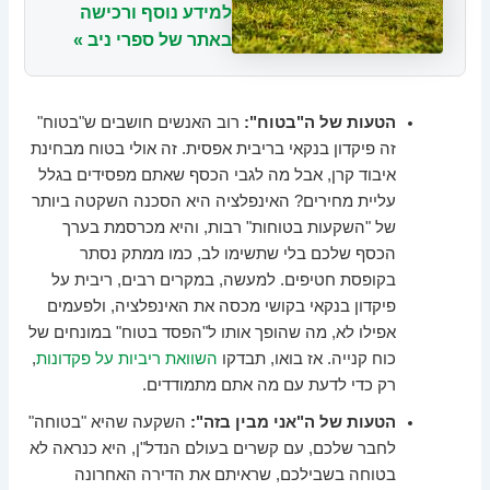
למידע נוסף ורכישה
באתר של ספרי ניב »
הטעות של ה"בטוח":
רוב האנשים חושבים ש"בטוח"
זה פיקדון בנקאי בריבית אפסית. זה אולי בטוח מבחינת
איבוד קרן, אבל מה לגבי הכסף שאתם מפסידים בגלל
עליית מחירים? האינפלציה היא הסכנה השקטה ביותר
של "השקעות בטוחות" רבות, והיא מכרסמת בערך
הכסף שלכם בלי שתשימו לב, כמו ממתק נסתר
בקופסת חטיפים. למעשה, במקרים רבים, ריבית על
פיקדון בנקאי בקושי מכסה את האינפלציה, ולפעמים
אפילו לא, מה שהופך אותו ל"הפסד בטוח" במונחים של
כוח קנייה. אז בואו, תבדקו
השוואת ריביות על פקדונות
,
רק כדי לדעת עם מה אתם מתמודדים.
הטעות של ה"אני מבין בזה":
השקעה שהיא "בטוחה"
לחבר שלכם, עם קשרים בעולם הנדל"ן, היא כנראה לא
בטוחה בשבילכם, שראיתם את הדירה האחרונה