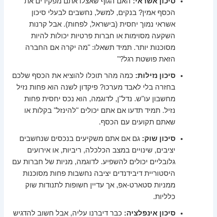
סיכון אשראי:
האם הגוף שאצלו אתם מפקידים את
הכסף אמין? בנקים, למשל, נחשבים לבעלי סיכון
אשראי נמוך יחסית (בישראל, לפחות). אבל קרנות
השקעה מסוימות או חברות פרטיות יכולות להיות
מסוכנות יותר. תמיד תשאלו: "מה יקרה אם החברה
הזאת פושטת רגל?"
סיכון נזילות:
כמה מהר תוכלו להוציא את הכסף שלכם
בחזרה בלי לאבד מערכו? פיקדון לשנה הוא פחות נזיל
מחשבון עו"ש. נדל"ן, לדוגמה, הוא נכס יחסית פחות
נזיל. תמיד תדעו אם אתם יכולים "להינזל" בקלות או
שאתם תקועים עם הכסף.
סיכון שוק:
גם אם אתם משקיעים בנכסים שנחשבים
יציבים, שינויים במצב הכלכלה, ריביות, או אירועים
גלובליים יכולים להשפיע. לדוגמה, מניות של חברות עם
היסטוריית דיבידנדים יציבה נחשבות פחות מסוכנות
ממניות סטארט-אפ, אך עדיין חשופות לתנודות שוק
כלליות.
סיכון אינפלציה:
כבר דיברנו עליה, אבל חשוב להדגיש