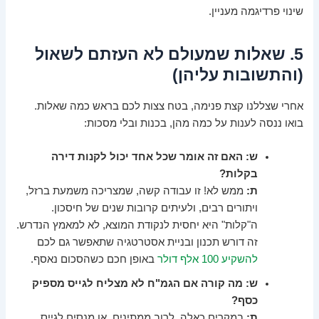
שינוי פרדיגמה מעניין.
5. שאלות שמעולם לא העזתם לשאול
(והתשובות עליהן)
אחרי שצללנו קצת פנימה, בטח צצות לכם בראש כמה שאלות.
בואו ננסה לענות על כמה מהן, בכנות ובלי מסכות:
ש: האם זה אומר שכל אחד יכול לקנות דירה
בקלות?
ת:
ממש לא! זו עבודה קשה, שמצריכה משמעת ברזל,
ויתורים רבים, ולעיתים קרובות שנים של חיסכון.
ה"קלות" היא יחסית לנקודת המוצא, לא למאמץ הנדרש.
זה דורש תכנון ובניית אסטרטגיה שתאפשר גם לכם
להשקיע 100 אלף דולר
באופן חכם כשהסכום נאסף.
ש: מה קורה אם הגמ"ח לא מצליח לגייס מספיק
כסף?
ת:
במקרים כאלה, לרוב ממתינים, או מנסים לגייס