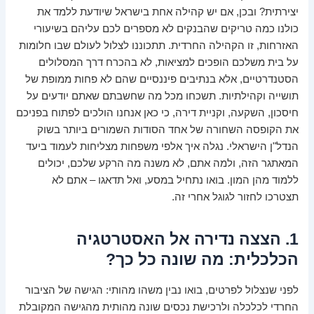
יצירתית? ובכן, אם יש קהילה אחת בישראל שיודעת ללמד את
כולנו כמה טריקים שהבנקים לא מספרים לכם עליהם בשיעורי
האזרחות, זו הקהילה החרדית. תתכוננו לצלול לעולם שבו חלומות
על בית משלכם הופכים למציאות, לא בהכרח דרך המסלולים
הסטנדרטיים, אלא בנתיבים פיננסיים שהם לא פחות ממופת של
תושייה וקהילתיות. תשכחו מכל מה שחשבתם שאתם יודעים על
חיסכון, השקעה, וקניית דירה, כי כאן אנחנו הולכים לפתוח בפניכם
את הקופסה השחורה של אחד הסודות השמורים ביותר בשוק
הנדל"ן הישראלי. נגלה איך אלפי משפחות מצליחות לעמוד ביעד
המאתגר הזה, ולמה אתם, לא משנה מה הרקע שלכם, יכולים
ללמוד מהן המון. בואו נתחיל במסע, ואל תדאגו – אתם לא
תצטרכו לחזור לגוגל אחרי זה.
1. הצצה נדירה אל האסטרטגיה
הכלכלית: מה שונה כל כך?
לפני שנצלול לפרטים, בואו נבין משהו מהותי: הגישה של הציבור
החרדי לכלכלה ולרכישת נכסים שונה מהותית מהגישה המקובלת