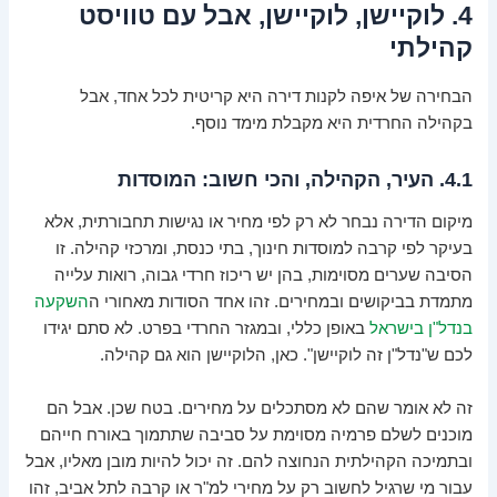
4. לוקיישן, לוקיישן, אבל עם טוויסט
קהילתי
הבחירה של איפה לקנות דירה היא קריטית לכל אחד, אבל
בקהילה החרדית היא מקבלת מימד נוסף.
4.1. העיר, הקהילה, והכי חשוב: המוסדות
מיקום הדירה נבחר לא רק לפי מחיר או נגישות תחבורתית, אלא
בעיקר לפי קרבה למוסדות חינוך, בתי כנסת, ומרכזי קהילה. זו
הסיבה שערים מסוימות, בהן יש ריכוז חרדי גבוה, רואות עלייה
מתמדת בביקושים ובמחירים. זהו אחד הסודות מאחורי ה
השקעה
בנדל"ן בישראל
באופן כללי, ובמגזר החרדי בפרט. לא סתם יגידו
לכם ש"נדל"ן זה לוקיישן". כאן, הלוקיישן הוא גם קהילה.
זה לא אומר שהם לא מסתכלים על מחירים. בטח שכן. אבל הם
מוכנים לשלם פרמיה מסוימת על סביבה שתתמוך באורח חייהם
ובתמיכה הקהילתית הנחוצה להם. זה יכול להיות מובן מאליו, אבל
עבור מי שרגיל לחשוב רק על מחירי למ"ר או קרבה לתל אביב, זהו