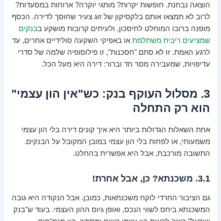
הוצאה נבחנת. חופשות יקרות? מותגי יוקרה? ארוחות במסעדות?
לרוב לא תמצאו אותם בלקסיקון של זוג צעיר שחוסך לדירה. הכסף
מופנה ברובו המוחלט לחיסכון, ולעיתים קרובות מושקע ב
בנקים
שמציעים ריבית משתלמת
או באפיקי השקעה סולידיים אחרים, עד
לרגע האמת. זו לא סתם "חסכנות", זו פילוסופיה שלמה של סדרי
עדיפויות, שמעבירה מסר חד וברור: דירה היא מעל הכל.
3. מסלול העוקף בנק: כש"אין הון עצמי"
הוא רק התחלה
אחת השאלות הגדולות ביותר היא איך קונים דירה בלי הון עצמי
משמעותי, או לפחות בלי הון עצמי במובן המקובל על הבנקים.
התשובה מורכבת, אבל היא אפשרית בהחלט.
3.1. משכנתא? כן, אבל אחרת!
גם הציבור החרדי לוקח משכנתאות, כמובן. אבל הנקודה היא גובה
המשכנתא ביחס לשווי הנכס, ואופן גיוס ההון העצמי. בעוד ש"בנק