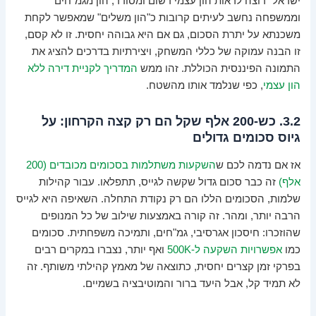
ישראל" רוצה לראות הון עצמי רשום ומסודר, הון מגמ"חים
וממשפחה נחשב לעיתים קרובות כ"הון משלים" שמאפשר לקחת
משכנתא על יתרת הסכום, גם אם היא גבוהה יחסית. זו לא קסם,
זו הבנה עמוקה של כללי המשחק, ויצירתיות בדרכים להציג את
התמונה הפיננסית הכוללת. זהו ממש
המדריך לקניית דירה ללא
הון עצמי
, כפי שנלמד אותו מהשטח.
3.2. כש-200 אלף שקל הם רק קצה הקרחון: על
גיוס סכומים גדולים
אז אם נדמה לכם ש
השקעות משתלמות בסכומים מכובדים (200
אלף)
זה כבר סכום גדול שקשה לגייס, תתפלאו. עבור קהילות
שלמות, הסכומים הללו הם רק נקודת התחלה. השאיפה היא לגייס
הרבה יותר, ומהר. זה קורה באמצעות שילוב של כל המנופים
שהוזכרו: חיסכון אגרסיבי, גמ"חים, ותמיכה משפחתית. סכומים
כמו
אפשרויות השקעה ל-500K
ואף יותר, נצברו במקרים רבים
בפרקי זמן קצרים יחסית, כתוצאה של מאמץ קהילתי משותף. זה
לא תמיד קל, אבל היעד ברור והמוטיבציה בשמיים.