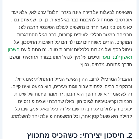
השאיפה לבעלות על דירה אינה בגדר "חלום" ערטילאי, אלא יעד
אופרטיבי שמתחיל להיבנות כבר בגיל צעיר. כן, כן, שמעתם נכון.
לא מעט בני נוער חרדים נחשפים לעולם הפיננסי הרבה לפני
חבריהם במגזר הכללי. לעיתים קרובות, כבר בגיל ההתבגרות
המוקדם, הורים משוחחים עם ילדיהם על חשיבות החיסכון, על
ניהול כסף ועל מטרות כלכליות ארוכות טווח. זה מתחיל עם
חשבון
ראשון לבני נוער
וטיפים על איך לנהל אותו בצורה אחראית, ומשם
הדרך פתוחה. מדהים, נכון?
ההבדל המרכזי? לרוב, ההון האישי הנזיל ההתחלתי אינו גדול,
ובמקרים רבים, לפחות עבור זוגות צעירים, הוא כמעט ואינו קיים.
זה לא אומר ייאוש. ההפך הוא הנכון. זה אומר פיתוח של שיטות
חכמות וקריאטיביות לגיוס הון, כאלו שהרבה יועצים פיננסיים
יכולים רק לחלום עליהן. תחשבו על זה כעל פאזל ענק, שבו כל
קהילה היא פאזל קטן אחר, וכל המשפחה פועלת יחד להשלמתו.
2. חיסכון יצירתי: כשהכיס מתכווץ