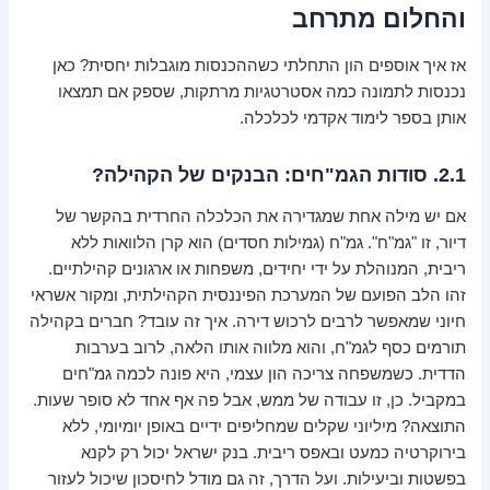
והחלום מתרחב
אז איך אוספים הון התחלתי כשההכנסות מוגבלות יחסית? כאן
נכנסות לתמונה כמה אסטרטגיות מרתקות, שספק אם תמצאו
אותן בספר לימוד אקדמי לכלכלה.
2.1. סודות הגמ"חים: הבנקים של הקהילה?
אם יש מילה אחת שמגדירה את הכלכלה החרדית בהקשר של
דיור, זו "גמ"ח". גמ"ח (גמילות חסדים) הוא קרן הלוואות ללא
ריבית, המנוהלת על ידי יחידים, משפחות או ארגונים קהילתיים.
זהו
הלב הפועם של המערכת הפיננסית הקהילתית
, ומקור אשראי
חיוני שמאפשר לרבים לרכוש דירה. איך זה עובד? חברים בקהילה
תורמים כסף לגמ"ח, והוא מלווה אותו הלאה, לרוב בערבות
הדדית. כשמשפחה צריכה הון עצמי, היא פונה לכמה גמ"חים
במקביל. כן, זו עבודה של ממש, אבל פה אף אחד לא סופר שעות.
התוצאה? מיליוני שקלים שמחליפים ידיים באופן יומיומי, ללא
בירוקרטיה כמעט ובאפס ריבית. בנק ישראל יכול רק לקנא
בפשטות וביעילות. ועל הדרך, זה גם מודל לחיסכון שיכול לעזור