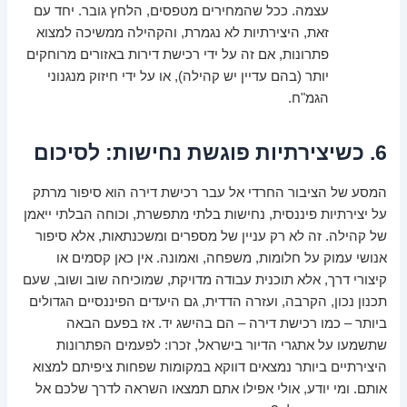
עצמה. ככל שהמחירים מטפסים, הלחץ גובר. יחד עם
זאת, היצירתיות לא נגמרת, והקהילה ממשיכה למצוא
פתרונות, אם זה על ידי רכישת דירות באזורים מרוחקים
יותר (בהם עדיין יש קהילה), או על ידי חיזוק מנגנוני
הגמ"ח.
6. כשיצירתיות פוגשת נחישות: לסיכום
המסע של הציבור החרדי אל עבר רכישת דירה הוא סיפור מרתק
על יצירתיות פיננסית, נחישות בלתי מתפשרת, וכוחה הבלתי ייאמן
של קהילה. זה לא רק עניין של מספרים ומשכנתאות, אלא סיפור
אנושי עמוק על חלומות, משפחה, ואמונה. אין כאן קסמים או
קיצורי דרך, אלא תוכנית עבודה מדויקת, שמוכיחה שוב ושוב, שעם
תכנון נכון, הקרבה, ועזרה הדדית, גם היעדים הפיננסיים הגדולים
ביותר – כמו רכישת דירה – הם בהישג יד. אז בפעם הבאה
שתשמעו על אתגרי הדיור בישראל, זכרו: לפעמים הפתרונות
היצירתיים ביותר נמצאים דווקא במקומות שפחות ציפיתם למצוא
אותם. ומי יודע, אולי אפילו אתם תמצאו השראה לדרך שלכם אל