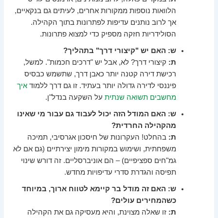
הלוואות נוספות ממקורות אחרים, לעיתים גם בנקאיים,
אך לרוב נותנים עדיפות לפתרונות בתוך הקהילה.
הסולידריות חזקה מספיק כדי למצוא פתרונות.
ש: האם יש "קיצורי דרך" בתהליך?
ת:
קיצורי דרך? לא, אבל יש "דרכים חכמות". למשל,
רכישת דירה קטנה יותר כאבן דרך, שתשמש כבסיס
פיננסי לדירה גדולה יותר בעתיד. זו גם דרך ללמוד
איך
מחשבים תשואה שנתית
על השקעה בנדל"ן.
ש: האם המודל הזה יכול לעבוד גם עבור מי שאינו
מהקהילה החרדית?
ת:
בהחלט! העקרונות של חיסכון אגרסיבי, תמיכה
משפחתית, ושימוש במקורות מימון יצירתיים (גם אם לא
גמ"חים ספציפיים) – הם אוניברסליים. זה דורש שינוי
תפיסה והגדרת סדרי עדיפויות מחדש.
ש: האם זה מודל בר קיימא לטווח ארוך, במיוחד
כשהמחירים עולים?
ת:
זו שאלה מצוינת, והיא מעסיקה גם את הקהילה