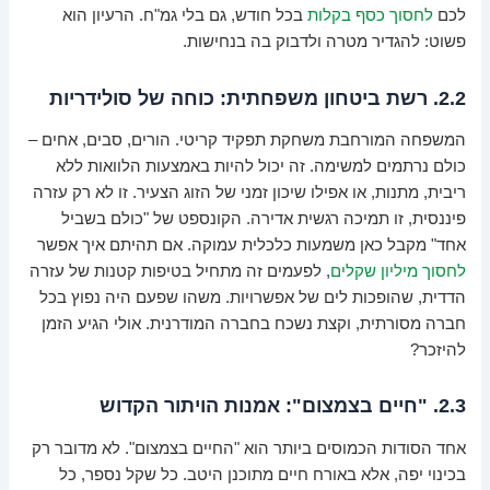
לכם
לחסוך כסף בקלות
בכל חודש, גם בלי גמ"ח. הרעיון הוא
פשוט: להגדיר מטרה ולדבוק בה בנחישות.
2.2. רשת ביטחון משפחתית: כוחה של סולידריות
המשפחה המורחבת משחקת תפקיד קריטי. הורים, סבים, אחים –
כולם נרתמים למשימה. זה יכול להיות באמצעות הלוואות ללא
ריבית, מתנות, או אפילו שיכון זמני של הזוג הצעיר. זו לא רק עזרה
פיננסית, זו תמיכה רגשית אדירה. הקונספט של "כולם בשביל
אחד" מקבל כאן משמעות כלכלית עמוקה. אם תהיתם איך אפשר
לחסוך מיליון שקלים
, לפעמים זה מתחיל בטיפות קטנות של עזרה
הדדית, שהופכות לים של אפשרויות. משהו שפעם היה נפוץ בכל
חברה מסורתית, וקצת נשכח בחברה המודרנית. אולי הגיע הזמן
להיזכר?
2.3. "חיים בצמצום": אמנות הויתור הקדוש
אחד הסודות הכמוסים ביותר הוא "החיים בצמצום". לא מדובר רק
בכינוי יפה, אלא באורח חיים מתוכנן היטב. כל שקל נספר, כל