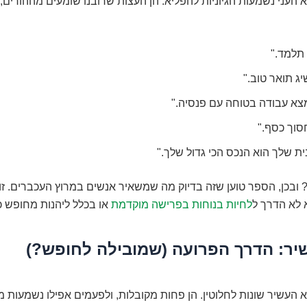
העני נשמעות הגיוניות להפליא. הן העצות שרובנו שומעים מההורים,
תלמד."
ג תואר טוב."
צא עבודה בטוחה עם פנסיה."
סוך כסף."
ת שלך הוא הנכס הכי גדול שלך."
? ובכן, הספר טוען שזה בדיוק מה שמשאיר אנשים במרוץ העכברים. זו 
 לא הדרך ל
לחיות בנוחות בפרישה מוקדמת
או בכלל ליהנות מחופש כ
ר: הדרך הפרועה (שמובילה לחופש?)
העשיר שונות לחלוטין. הן פחות מקובלות, ולפעמים אפילו נשמעות מ