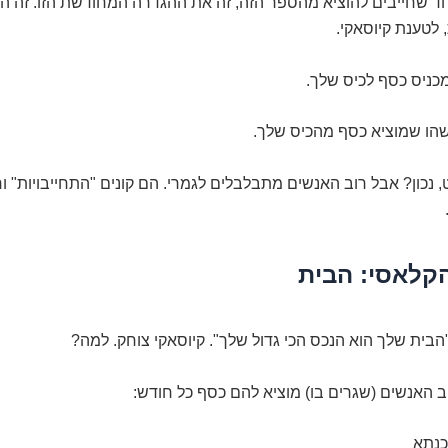
ד שחייבים להוציא מהספר הזה, זה את ההגדרה המחודשת הזו. זה ה
 לטענת קיוסאקי.
כניס כסף לכיס שלך.
שהו שמוציא כסף מהכיס שלך.
 נכון? אבל רוב האנשים מתבלבלים לגמרי. הם קונים "התחייבויות" 
קלאסי: הבית
הבית שלך הוא הנכס הכי גדול שלך". קיוסאקי צוחק. למה?
ב האנשים (שגרים בו) מוציא להם כסף כל חודש:
נתא