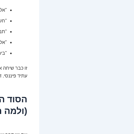
"אל
"חש
"תב
"אל 
"בית
זו כבר שיחה א
עתיד פיננסי.
הסוד הג
(ולמה 