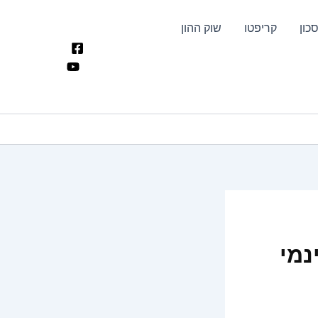
כון
קריפטו
שוק ההון
נמי