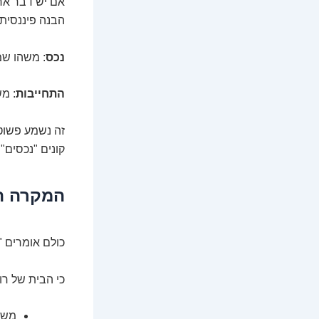
אם יש דבר אח
הבנה פיננסית,
נכס
: משהו שמ
התחייבות
: מ
זה נשמע פשוט,
קונים "נכסים".
המקרה ה
כולם אומרים "
כי הבית של רו
משכ