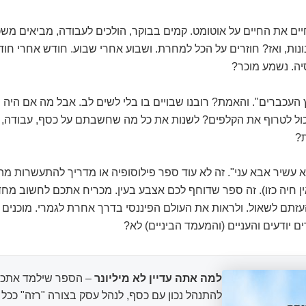
ים את החיים על אוטומט. קמים בבוקר, הולכים לעבודה, מביאים מש
ת, ואז? חוזרים על הכל למחרת. ושבוע אחרי שבוע. חודש אחרי חוד
יה. נשמע מוכר?
 העכברים". והאמת? רובנו שבויים בו בלי לשים לב. אבל מה אם היה
יכול לטרוף את הקלפים? לשנות את כל מה שחשבתם על כסף, עבודה, 
ת?
 עשיר אבא עני". זה לא עוד ספר פילוסופיה או מדריך להתעשרות מהי
ן חיה כזו). זה ספר שדוחף לכם אצבע בעין. מכריח אתכם לחשוב מח
זתם לשאול. ולראות את העולם הפיננסי בדרך אחרת לגמרי. מוכנים 
 יודעים והעניים (והמעמד הביניים) לא?
למה אתה עדיין לא מיליונר
– הספר שילמד אתכם
להתנהל נכון עם כסף, לנהל עסק בצורה "רזה" ככ