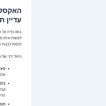
האקסל 
עדיין ת
בואו נודה על 
לנסות לבנות 
ניהול ידני של
טעו
אלה 
בזבו
קבלו
חדשי
חוס