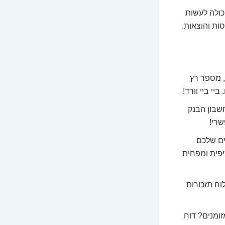
כולה לעשות
ות והוצאות.
, מספר רץ
י ביי וורד!
שבון הבנק
שרי!
ים שלכם
יפית ומפחית
וח תזכורות
זומנים? דוח