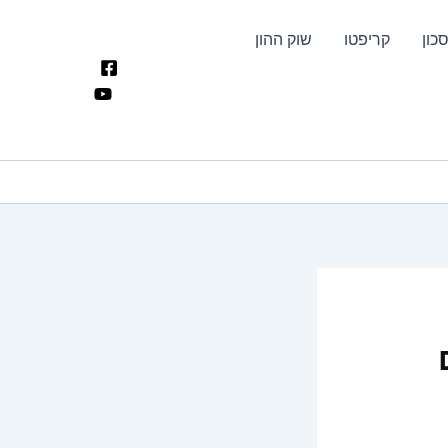
כון
קריפטו
שוק ההון