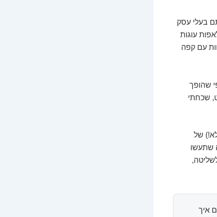
ם בעלי עסק
אפות עוגות
חות עם קפה
י שהופך
, שכחתי
א!) של
ה שתעשו
שליטה,
 איך