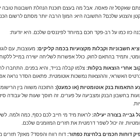
עתם שאקסל זה פאסה. אבל מה בעצם תוכנת הנהלת חשבונות טובה י
טן והצנוע שלכם? התשובה היא: המון! הרבה יותר מסתם לרשום הכנס
ה כזו כמו על רב-פקד חכם במיוחד לפיננסים שלכם. היא יודעת:
ציא חשבוניות וקבלות מקצועיות בכמה קליקים:
מעוצבות, עם לוגו
מטי, ותמיד בהתאם לחוק. כולל אפשרות לשליחה ישירה במייל ללקוח. בי
וב אחרי הוצאות בקלות:
צלמו קבלה בנייד, והיא בפנים. התחברו לח
כרטיס האשראי, וההוצאות נמשכות אוטומטית. פתאום הסדר נראה אפ
ע התאמות בנק אוטומטיות (או כמעט):
התוכנה משווה בין הרישומ
עות בחשבון הבנק ומצביעה על פערים. זה חוסך שעות של עבודה סיז
ות.
ל גבייה בצורה יעילה:
לראות מיד מי חייב לכם כסף, כמה ולמה. לשל
מטיות. זה יכול לשפר דרמטית את תזרים המזומנים שלכם.
יק דוחות חכמים בלחיצת כפתור:
דוח רווח והפסד? מאזן? תזרים מ