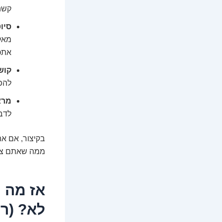
קשה
סיו
מאק
אתכם
קוש
להפו
מרא
לדבר
בקיצור, אם א
ממה שאתם צרי
אז מה 
לא? (ר