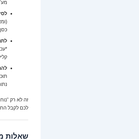
מע"מ
לסי
(ומא
כסף
לתת
*עכ
קליק
להת
תוכ
נתונ
זה לא רק "נוח
לכם לקבל החלט
שאלות מה