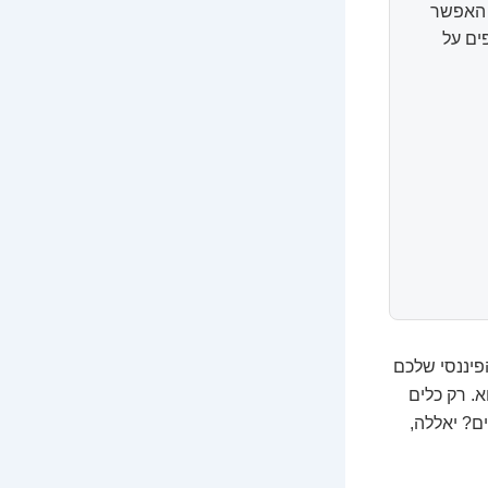
ל האפשר
ים על
פיננסי שלכם
א. רק כלים
ים? יאללה,