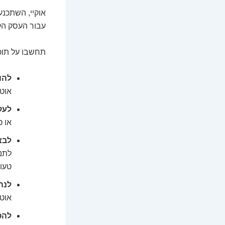
אוקיי, השתכנ
עבור העסק הק
תחשבו על תוכנ
להו
אוטו
לעק
או 
לבצ
לתנו
טעוי
לנה
אוטו
להפ