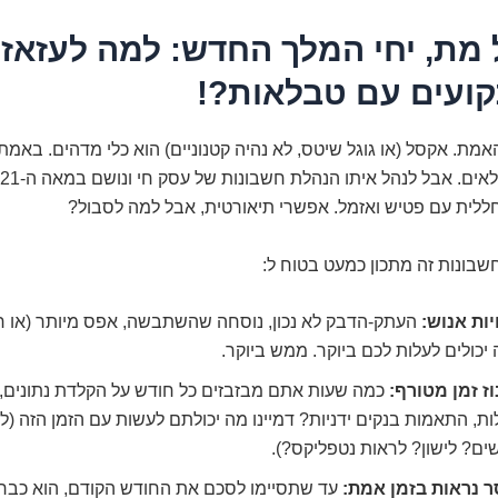
מת, יחי המלך החדש: למה לעזאז
קועים עם טבלאות?!
האמת. אקסל (או גוגל שיטס, לא נהיה קטנוניים) הוא כלי מדהים. באמ
חללית עם פטיש ואזמל. אפשרי תיאורטית, אבל למה לסבול?
 חשבונות זה מתכון כמעט בטוח ל:
יות אנוש:
העתק-הדבק לא נכון, נוסחה שהשתבשה, אפס מיותר (או חס
יכולים לעלות לכם ביוקר. ממש ביוקר.
ז זמן מטורף:
כמה שעות אתם מבזבזים כל חודש על הקלדת נתונים, 
ת, התאמות בנקים ידניות? דמיינו מה יכולתם לעשות עם הזמן הזה (ל
ם? לישון? לראות נטפליקס?).
ר נראות בזמן אמת:
עד שתסיימו לסכם את החודש הקודם, הוא כבר 