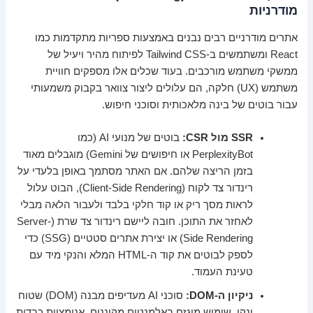
מודרניות
אתרים מודרניים רבים נבנים באמצעות ספריות מתקדמות כמו
React ומשתמשים ב-Tailwind CSS לפיתוח מהיר ויעיל של
ממשקי משתמש מורכבים. בעוד שכלים אלו מספקים חוויית
משתמש (UX) חלקה, הם עלולים ליצור צוואר בקבוק משמעותי
עבור בוטים של בינה מלאכותית וסוכני חיפוש.
SSR מול CSR:
בוטים של מנועי AI (כמו
PerplexityBot או חיפושים של Gemini) מוגבלים מאוד
בזמן הריצה שלהם. אם האתר מסתמך באופן בלעדי על
רינדור צד לקוח (Client-Side Rendering), הבוט עלול
לראות מסך ריק או קוד חלקי בלבד ולעבור הלאה מבלי
לאחזר את התוכן. חובה ליישם רינדור צד שרת (Server-
Side Rendering) או יצירת אתרים סטטיים (SSG) כדי
לספק לבוטים את קוד ה-HTML המלא והנקי מיד עם
טעינת העמוד.
ניקיון ה-DOM:
סוכני AI מעדיפים מבנה (DOM) שטוח
ונקי. שימוש מוגזם באלמנטים מקוננים, אנימציות כבדות