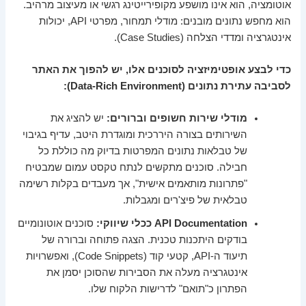
אוטומציה, הוא אינו מושפע מקופירייטינג רגשי או מעיצוב מרהיב.
הוא מחפש נתונים מובנים: מודלי תמחור, מפרטי API, יכולות
אינטגרציה ומדדי הצלחה (Case Studies).
כדי לבצע אופטימיזציה לסוכנים אלו, יש להפוך את האתר
לסביבה עתירת נתונים (Data-Rich Environment):
מודלי שירות חשופים וברורים:
יש להציג את
השירותים בצורה היררכית ומוגדרת היטב, עדיף בגיבוי
של טבלאות נתונים המפרטות בדיוק מה כוללת כל
חבילה. סוכנים מתקשים לנתח טקסט עמום שמבטיח
"פתרונות מותאמים אישית", אך מעבדים בקלות רשימה
טבלאית של פיצ'רים ומגבלות.
API Documentation ככלי שיווקי:
סוכנים אוטונומיים
בודקים היתכנות טכנית. הצגה פתוחה וברורה של
תיעוד ה-API, קטעי קוד (Code Snippets), ואפשרויות
אינטגרציה מעלה את הסבירות שהסוכן יסמן את
הפתרון כ"תואם" לדרישות הלקוח שלו.