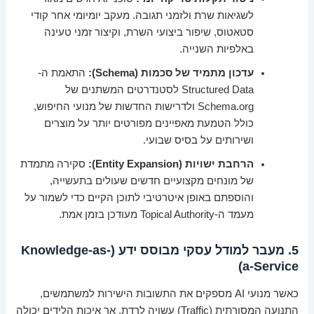
לשגיאות שרת ולזמני תגובה. מעקב יומיומי אחר קודי
סטאטוס, שיפור ביצועי השרת, וקיצור זמני טעינה
באלפיות השנייה.
עדכון מתמיד של סכמות (Schema):
התאמת ה-
Structured Data לסטנדרטים המשתנים של
Schema.org ולדרישות החדשות של מנועי החיפוש,
כולל הטמעת מאפיינים מפורטים יותר על מוצרים
ושירותים על בסיס שבועי.
הרחבת ישויות (Entity Expansion):
סקירה מתמדת
של מונחים מקצועיים חדשים שעולים בתעשייה,
והוספתם באופן איטרטיבי לתוכן הקיים כדי לשמור על
מעמד ה-Topical Authority מעודכן בזמן אמת.
5. מעבר למודל עסקי מבוסס ידע (Knowledge-as-
a-Service)
כאשר מנועי AI מספקים את התשובות הישירות למשתמשים,
התנועה המסורתית (Traffic) עשויה לרדת, אך איכות הלידים יכולה