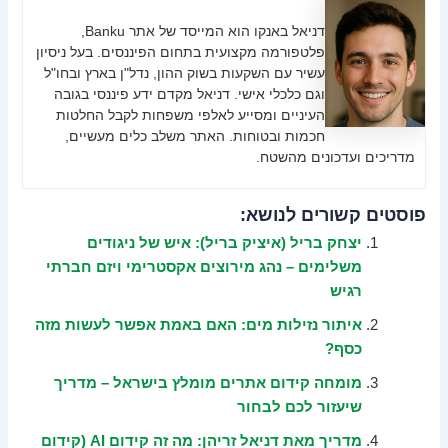
דניאל באנקו הוא המייסד של אתר Banku,
פלטפורמה מקצועית בתחום הפיננסים. בעל ניסיון
עשיר עם השקעות בשוק ההון, נדל"ן בארץ ובחו"ל
וגם כלכלי אישי. דניאל מקדם ידע פיננסי בגובה
העיניים ומסייע לאלפי משפחות לקבל החלטות
חכמות ובטוחות. האתר משלב כלים מעשיים,
מדריכים ועדכונים מהשטח.
פוסטים קשורים לנושא:
יצחק בריל (איציק בריל): איש של ניגודים
משלימים – נהג מירוצים אקסטרימי ויזם חברתי
רגיש
איתור נזילות מים: האם באמת אפשר לעשות מזה
כסף?
מומחה קידום אתרים מומלץ בישראל – מדריך
שיעזור לכם לבחור
מדריך מאת דניאל זריהן: מה זה קידום AI (קידום