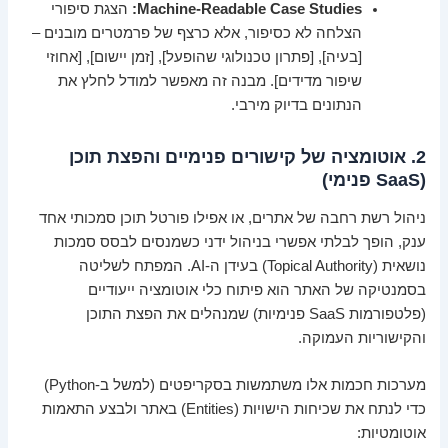
Machine-Readable Case Studies:
הצגת סיפורי
הצלחה לא כסיפור, אלא כרצף של פרמטרים מובנים –
[בעיה], [פתרון טכנולוגי שהופעל], [זמן יישום], [אחוזי
שיפור מדידים]. מבנה זה מאפשר למודל לחלץ את
הנתונים בדיוק מירבי.
2. אוטומציה של קישורים פנימיים והפצת תוכן
(SaaS פנימי)
ניהול רשת רחבה של אתרים, או אפילו פורטל תוכן סמכותי אחד
ענק, הופך לבלתי אפשרי בניהול ידני כשמנסים לבסס סמכות
נושאית (Topical Authority) בעידן ה-AI. המפתח לשליטה
בסמנטיקה של האתר הוא פיתוח כלי אוטומציה ייעודיים
(פלטפורמות SaaS פנימיות) שמנהלים את הפצת התוכן
והקישוריות העמוקה.
מערכות חכמות אלו משתמשות בסקריפטים (למשל ב-Python)
כדי לנתח את שכיחות הישויות (Entities) באתר ולבצע התאמות
אוטומטיות: