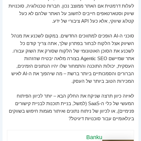
לעלות דרמטית אם האתר ממוצב נכון. חברות טכנולוגיה, סוכנויות
שיווק וסטארטאפים חייבים לחשוב על האתר שלהם לא כעל
קטלוג שיווקי, אלא כעל API ציבורי של ידע.
סוכני ה-AI הופכים למתווכים החדשים. במקום לשכנע את מנהל
השיווק אצל הלקוח לבחור בפתרון שלך, אתה צריך קודם כל
לשכנע את הסוכן האוטונומי של הלקוח שסורק את השוק עבורו.
אתר שמיישם Agentic SEO בצורה מלאה יבטיח שהזהות
העסקית, יכולות התוכנה והתמחור שלו יהיו הנתונים הזמינים,
הברורים והסמכותיים ביותר ברשת – מה שיהפוך את ה-AI לאיש
המכירות הטוב ביותר של העסק.
לאיזה כיוון תרצה שניקח את החלק הבא – יותר לכיוון הפיתוח
המעשי של כלי ה-SaaS (למשל, בניית תוכנות לבניית קישורים
פנימיים), או לכיוון של ניתוח נתונים ואיתור מגמות חיפוש בשווקים
בינלאומיים עבור סוכנויות דיגיטל?
Banku