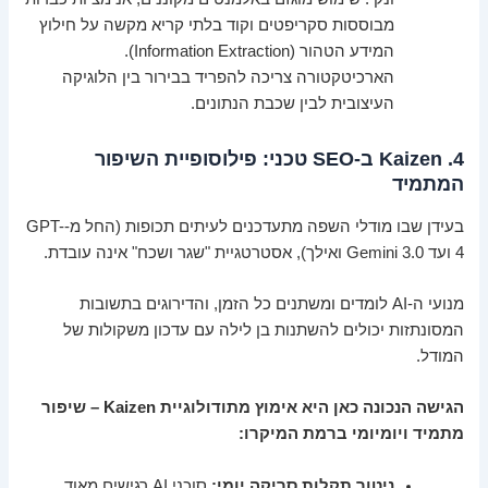
מבוססות סקריפטים וקוד בלתי קריא מקשה על חילוץ
המידע הטהור (Information Extraction).
הארכיטקטורה צריכה להפריד בבירור בין הלוגיקה
העיצובית לבין שכבת הנתונים.
4. Kaizen ב-SEO טכני: פילוסופיית השיפור
המתמיד
בעידן שבו מודלי השפה מתעדכנים לעיתים תכופות (החל מ-GPT-
4 ועד Gemini 3.0 ואילך), אסטרטגיית "שגר ושכח" אינה עובדת.
מנועי ה-AI לומדים ומשתנים כל הזמן, והדירוגים בתשובות
המסונתזות יכולים להשתנות בן לילה עם עדכון משקולות של
המודל.
הגישה הנכונה כאן היא אימוץ מתודולוגיית Kaizen – שיפור
מתמיד ויומיומי ברמת המיקרו:
ניטור תקלות סריקה יומי:
סוכני AI רגישים מאוד